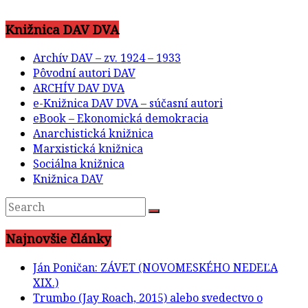
Knižnica DAV DVA
Archív DAV – zv. 1924 – 1933
Pôvodní autori DAV
ARCHÍV DAV DVA
e-Knižnica DAV DVA – súčasní autori
eBook – Ekonomická demokracia
Anarchistická knižnica
Marxistická knižnica
Sociálna knižnica
Knižnica DAV
Najnovšie články
Ján Poničan: ZÁVET (NOVOMESKÉHO NEDEĽA
XIX.)
Trumbo (Jay Roach, 2015) alebo svedectvo o