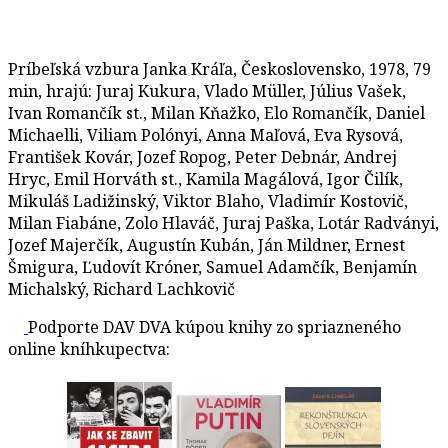
Príbeľská vzbura Janka Kráľa, Československo, 1978, 79
min, hrajú: Juraj Kukura, Vlado Müller, Július Vašek,
Ivan Romančík st., Milan Kňažko, Elo Romančík, Daniel
Michaelli, Viliam Polónyi, Anna Maľová, Eva Rysová,
František Kovár, Jozef Ropog, Peter Debnár, Andrej
Hryc, Emil Horváth st., Kamila Magálová, Igor Čilík,
Mikuláš Ladižinský, Viktor Blaho, Vladimír Kostovič,
Milan Fiabáne, Zolo Hlaváč, Juraj Paška, Lotár Radványi,
Jozef Majerčík, Augustín Kubán, Ján Mildner, Ernest
Šmigura, Ľudovít Króner, Samuel Adamčík, Benjamín
Michalský, Richard Lachkovič
Podporte DAV DVA kúpou knihy zo spriazneného
online kníhkupectva: