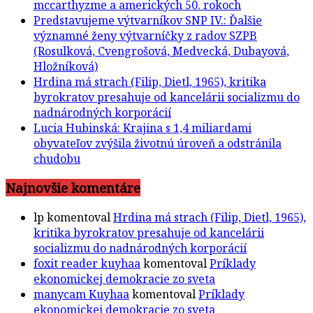
mccarthyzme a amerických 50. rokoch
Predstavujeme výtvarníkov SNP IV.: Ďalšie
významné ženy výtvarníčky z radov SZPB
(Rosulková, Cvengrošová, Medvecká, Dubayová,
Hložníková)
Hrdina má strach (Filip, Dietl, 1965), kritika
byrokratov presahuje od kancelárii socializmu do
nadnárodných korporácií
Lucia Hubinská: Krajina s 1,4 miliardami
obyvateľov zvýšila životnú úroveň a odstránila
chudobu
Najnovšie komentáre
lp
komentoval
Hrdina má strach (Filip, Dietl, 1965),
kritika byrokratov presahuje od kancelárii
socializmu do nadnárodných korporácií
foxit reader kuyhaa
komentoval
Príklady
ekonomickej demokracie zo sveta
manycam Kuyhaa
komentoval
Príklady
ekonomickej demokracie zo sveta