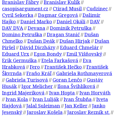
Branislav Fábry
Branislav Kulík
//
//
casopisargument.cz
Ctirad Musil
Cudzinec
//
//
//
Cyril Sekerka
Dagmar Gregová
Dalimír
//
//
Hajko
Daniel Marko
Daniel Okáli
DAV
//
//
//
//
DAV DVA
Devana
Dominik Petruška
//
//
//
Domino Petruška
Dragan Stanić
Dušan
//
//
Chmelko
Dušan Deák
Dušan Hirjak
Dušan
//
//
//
Piršel
Dávid Diczházy
Eduard Chmelár
//
//
//
Eduard Urx
Egon Bondy
Emil Višňovský
//
//
//
Erik Germuška
Etela Farkašová
Eva
//
//
Hrabková
Fero
František Hečko
František
//
//
//
Škvrnda
Fraňo Kráľ
Gabriela Rothmayerová
//
//
Gabriela Turisová
Goran Lenčo
Gustáv
//
//
//
Husák
Igor Melicher
Ilona Švihlíková
//
//
//
Ingrid Majeríková
Ivan Hopta
Ivan Horváth
//
//
Ivan Kola
Ivan Lulják
Ivan Štubňa
Iveta
//
//
//
//
Hajdová
Jalal Suleiman
Jan Keller
Janko
//
//
//
Jesenský
Jaroslav Košela
Jaroslav Rezník st.
//
//
//