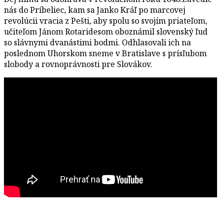
nás do Príbeliec, kam sa Janko Kráľ po marcovej
revolúcii vracia z Pešti, aby spolu so svojím priateľom,
učiteľom Jánom Rotaridesom oboznámil slovenský ľud
so slávnymi dvanástimi bodmi. Odhlasovali ich na
poslednom Uhorskom sneme v Bratislave s prísľubom
slobody a rovnoprávnosti pre Slovákov.