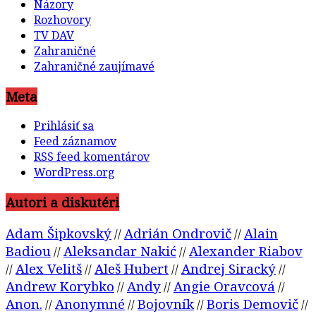
Názory
Rozhovory
TV DAV
Zahraničné
Zahraničné zaujímavé
Meta
Prihlásiť sa
Feed záznamov
RSS feed komentárov
WordPress.org
Autori a diskutéri
Adam Šipkovský
Adrián Ondrovič
Alain
//
//
Badiou
Aleksandar Nakić
Alexander Riabov
//
//
Alex Velitš
Aleš Hubert
Andrej Siracký
//
//
//
//
Andrew Korybko
Andy
Angie Oravcová
//
//
//
Anon.
Anonymné
Bojovník
Boris Demovič
//
//
//
//