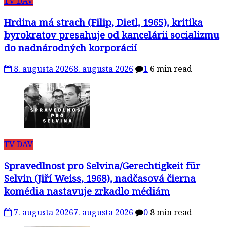
TV DAV
Hrdina má strach (Filip, Dietl, 1965), kritika
byrokratov presahuje od kancelárii socializmu
do nadnárodných korporácií
8. augusta 2026
8. augusta 2026
1
6 min read
TV DAV
Spravedlnost pro Selvina/Gerechtigkeit für
Selvin (Jiří Weiss, 1968), nadčasová čierna
komédia nastavuje zrkadlo médiám
7. augusta 2026
7. augusta 2026
0
8 min read