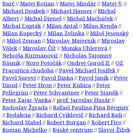
Barč
Matej Kotian
Matej Mindár
Matej V.
//
//
//
//
Michael Doubek
Michael Hauser
Michal
//
//
Albert
Michal Dieneš
Michal Macháček
//
//
//
Michal Ľupták
Milan Antal
Milan Kenda
//
//
//
Milan Kupecký
Milan Zelinka
Miloš Jesenský
//
//
Miloš Zeman
Miroslav Majerník
Miroslav
//
//
//
Válek
Miroslav Číž
Monika Uhlerová
//
//
//
Nebojša Kuzmanović
Nicholas Tajomný
//
Básnik
Noro Potočák
Ondrej Gorod II.
OZ
//
//
//
Pracujúca chudoba
Pavel Michael Josífek
//
//
Pavel Suroví
Pavol Dinka
Pavol Janík
Peter
//
//
//
Dinuš
Peter Hron
Peter Kubica
Peter
//
//
//
Pellegrini
Peter Schvantner
Peter Staněk
//
//
//
Peter Zajac-Vanka
prof. Jaroslav Husár
//
//
Radoslav Žgrada
Rafael Paulina Pina Bécquer
//
Redakcia
Richard Cviklovič
Richard Raši
//
//
//
//
Richard Sťahel
Robert Burgan
Robert Fico
//
//
//
Roman Michelko
Ruské centrum
Slavoj Žižek
//
//