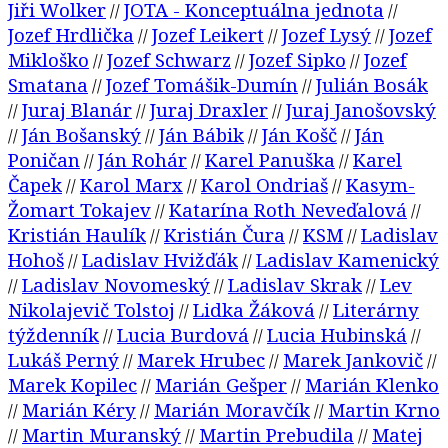
Jiři Wolker
JOTA - Konceptuálna jednota
//
//
Jozef Hrdlička
Jozef Leikert
Jozef Lysý
Jozef
//
//
//
Mikloško
Jozef Schwarz
Jozef Sipko
Jozef
//
//
//
Smatana
Jozef Tomášik-Dumín
Julián Bosák
//
//
Juraj Blanár
Juraj Draxler
Juraj Janošovský
//
//
//
Ján Bošanský
Ján Bábik
Ján Košč
Ján
//
//
//
//
Poničan
Ján Rohár
Karel Panuška
Karel
//
//
//
Čapek
Karol Marx
Karol Ondriaš
Kasym-
//
//
//
Žomart Tokajev
Katarína Roth Neveďalová
//
//
Kristián Haulík
Kristián Čura
KSM
Ladislav
//
//
//
Hohoš
Ladislav Hvižďák
Ladislav Kamenický
//
//
Ladislav Novomeský
Ladislav Skrak
Lev
//
//
//
Nikolajevič Tolstoj
Lidka Žáková
Literárny
//
//
týždenník
Lucia Burdová
Lucia Hubinská
//
//
//
Lukáš Perný
Marek Hrubec
Marek Jankovič
//
//
//
Marek Kopilec
Marián Gešper
Marián Klenko
//
//
Marián Kéry
Marián Moravčík
Martin Krno
//
//
//
Martin Muranský
Martin Prebudila
Matej
//
//
//