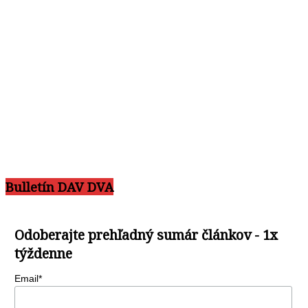
Bulletín DAV DVA
Odoberajte prehľadný sumár článkov - 1x
týždenne
Email*