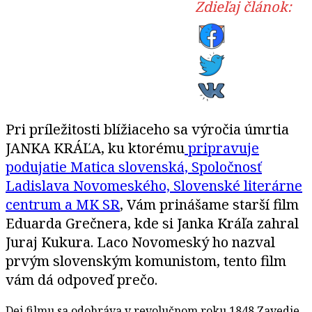
Zdieľaj článok:
Pri príležitosti blížiaceho sa výročia úmrtia
JANKA KRÁĽA, ku ktorému
pripravuje
podujatie Matica slovenská, Spoločnosť
Ladislava Novomeského, Slovenské literárne
centrum a MK SR
, Vám prinášame starší film
Eduarda Grečnera, kde si Janka Kráľa zahral
Juraj Kukura. Laco Novomeský ho nazval
prvým slovenským komunistom, tento film
vám dá odpoveď prečo.
Dej filmu sa odohráva v revolučnom roku 1848.Zavedie