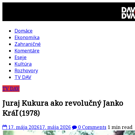
Skip
to
content
Domáce
DAV
Ekonomika
Zahraničné
DVA
Komentáre
Eseje
–
Kultúra
Rozhovory
kultúrno-
TV DAV
TV DAV
politická
Juraj Kukura ako revolučný Janko
revue
Kráľ (1978)
17. mája 2026
17. mája 2026
0 Comments
1 min read