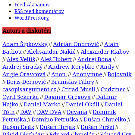
Feed záznamov
RSS feed komentárov
WordPress.org
Autori a diskutéri
Adam Šipkovský
Adrián Ondrovič
Alain
//
//
Badiou
Aleksandar Nakić
Alexander Riabov
//
//
Alex Velitš
Aleš Hubert
Andrej Bóna
//
//
//
//
Andrej Siracký
Andrew Korybko
Andy
//
//
//
Angie Oravcová
Anon.
Anonymné
Bojovník
//
//
//
Boris Demovič
Branislav Fábry
//
//
//
casopisargument.cz
Ctirad Musil
Cudzinec
//
//
//
Cyril Sekerka
Dagmar Gregová
Dalimír
//
//
Hajko
Daniel Marko
Daniel Okáli
Daniel
//
//
//
Tóth
DAV
DAV DVA
Devana
Dominik
//
//
//
//
Petruška
Domino Petruška
Dušan Chmelko
//
//
//
Dušan Deák
Dušan Hirjak
Dušan Piršel
//
//
//
Dávid Diczházy
Eduard Chmelár
Eduard Urx
//
//