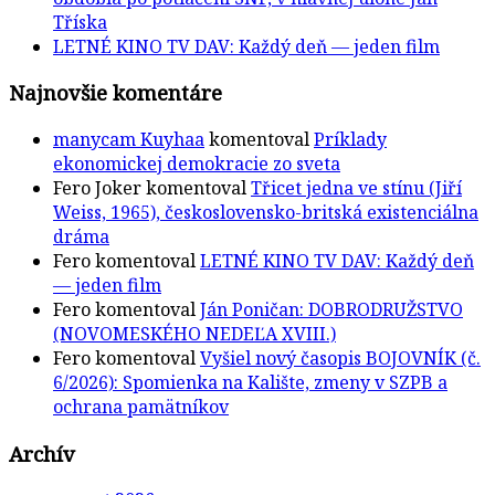
Tříska
LETNÉ KINO TV DAV: Každý deň — jeden film
Najnovšie komentáre
manycam Kuyhaa
komentoval
Príklady
ekonomickej demokracie zo sveta
Fero Joker
komentoval
Třicet jedna ve stínu (Jiří
Weiss, 1965), československo-britská existenciálna
dráma
Fero
komentoval
LETNÉ KINO TV DAV: Každý deň
— jeden film
Fero
komentoval
Ján Poničan: DOBRODRUŽSTVO
(NOVOMESKÉHO NEDEĽA XVIII.)
Fero
komentoval
Vyšiel nový časopis BOJOVNÍK (č.
6/2026): Spomienka na Kalište, zmeny v SZPB a
ochrana pamätníkov
Archív