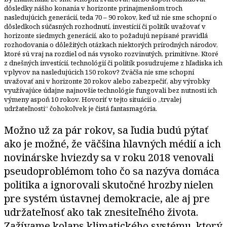
dôsledky nášho konania v horizonte prinajmenšom troch
nasledujúcich generácií, teda 70 – 90 rokov, keď už nie sme schopní o
dôsledkoch súčasných rozhodnutí, investícií či politík uvažovať v
horizonte siedmych generácií, ako to požadujú nepísané pravidlá
rozhodovania o dôležitých otázkach niektorých prírodných národov,
ktoré sú vraj na rozdiel od nás vysoko rozvinutých, primitívne. Ktoré
z dnešných investícií, technológií či politík posudzujeme z hľadiska ich
vplyvov na nasledujúcich 150 rokov? Zväčša nie sme schopní
uvažovať ani v horizonte 20 rokov alebo zabezpečiť, aby výrobky
využívajúce údajne najnovšie technológie fungovali bez nutnosti ich
výmeny aspoň 10 rokov. Hovoriť v tejto situácii o „trvalej
udržateľnosti“ čohokoľvek je čistá fantasmagória.
Možno už za pár rokov, sa ľudia budú pýtať
ako je možné, že väčšina hlavných médií a ich
novinárske hviezdy sa v roku 2018 venovali
pseudoproblémom toho čo sa nazýva domáca
politika a ignorovali skutočné hrozby nielen
pre systém ústavnej demokracie, ale aj pre
udržateľnosť ako tak znesiteľného života.
Zažívame kolaps klimatického systému, ktorý