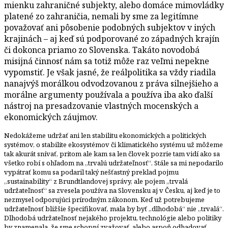
mienku zahraničné subjekty, alebo domáce mimovládky
platené zo zahraničia, nemali by sme za legitímne
považovať ani pôsobenie podobných subjektov v iných
krajinách – aj keď sú podporované zo západných krajín
či dokonca priamo zo Slovenska. Takáto novodobá
misijná činnosť nám sa totiž môže raz veľmi nepekne
vypomstiť. Je však jasné, že reálpolitika sa vždy riadila
nanajvýš morálkou odvodzovanou z práva silnejšieho a
morálne argumenty používala a používa iba ako ďalší
nástroj na presadzovanie vlastných mocenských a
ekonomických záujmov.
Nedokážeme udržať ani len stabilitu ekonomických a politických
systémov, o stabilite ekosystémov či klimatického systému už môžeme
tak akurát snívať, pritom ale kam sa len človek pozrie tam vidí ako sa
všetko robí s ohľadom na „trvalú udržateľnosť“. Stále sa mi nepodarilo
vypátrať komu sa podaril taký nešťastný preklad pojmu
„sustainability“ z Brundtlandovej správy, ale pojem „trvalá
udržateľnosť“ sa zvesela používa na Slovensku aj v Česku, aj keď je to
nezmysel odporujúci prírodným zákonom. Keď už potrebujeme
udržateľnosť bližšie špecifikovať, mala by byť „dlhodobá“ nie „trvalá“.
Dlhodobá udržateľnosť nejakého projektu, technológie alebo politiky
by znamenala, že sme schopní zvažovať, alebo aspoň odhadovať