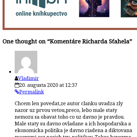
One thought on “
Komentáre Richarda Sťahela
”
Vladimir
20. augusta 2020 at 12:37
Permalink
Chcem len povedat,ze autor clanku uvadza zly
nazor uz prvou vetou,preco, lebo male staty
nemozu sa obavat toho co uz davno je pravdou.
Male staty su davno ovladane a ich hospodarska a
ekonomicka politika je davno riadena a diktovana
mocnymi cez nasich tzv. politikov. Takze hovorme