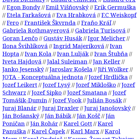
Egon Bondy
Emil Višňovský
Erik Germuška
//
//
//
Etela Farkašová
Eva Hrabková
F.C Weiskopf
//
//
//
Fero
František Škvrnda
Fraňo Kráľ
//
//
//
//
Gabriela Rothmayerová
Gabriela Turisová
//
//
Goran Lenčo
Gustáv Husák
Igor Melicher
//
//
//
Ilona Švihlíková
Ingrid Majeríková
Ivan
//
//
Hopta
Ivan Kola
Ivan Lulják
Ivan Štubňa
//
//
//
//
Iveta Hajdová
Jalal Suleiman
Jan Keller
//
//
//
Janko Jesenský
Jaroslav Košela
Jiři Wolker
//
//
//
JOTA - Konceptuálna jednota
Jozef Hrdlička
//
//
Jozef Leikert
Jozef Lysý
Jozef Mikloško
Jozef
//
//
//
Schwarz
Jozef Sipko
Jozef Smatana
Jozef
//
//
//
Tomášik-Dumín
Jozef Vook
Julián Bosák
//
//
//
Juraj Blanár
Juraj Draxler
Juraj Janošovský
//
//
//
Ján Bošanský
Ján Bábik
Ján Košč
Ján
//
//
//
Poničan
Ján Rohár
Karel Gott
Karel
//
//
//
Panuška
Karel Čapek
Karl Marx
Karol
//
//
//
Marx
Karol Ondriaš
Kasym-Žomart Tokajev