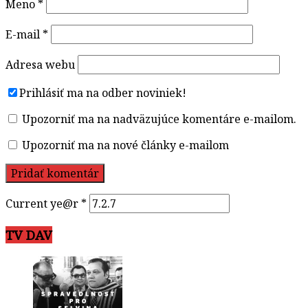
Meno
*
E-mail
*
Adresa webu
Prihlásiť ma na odber noviniek!
Upozorniť ma na nadväzujúce komentáre e-mailom.
Upozorniť ma na nové články e-mailom
Current ye@r
*
TV DAV