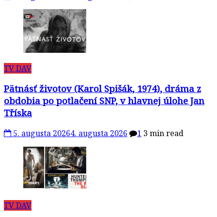
TV DAV
Pätnásť životov (Karol Spišák, 1974), dráma z
obdobia po potlačení SNP, v hlavnej úlohe Jan
Tříska
5. augusta 2026
4. augusta 2026
1
3 min read
TV DAV