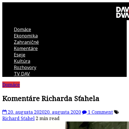
Skip
to
content
Domáce
DAV
Ekonomika
Zahraničné
DVA
Komentáre
Eseje
–
Kultúra
Rozhovory
kultúrno-
TV DAV
Domáce
politická
Komentáre Richarda Sťahela
revue
20. augusta 2020
20. augusta 2020
1 Comment
Richard Sťahel
2 min read