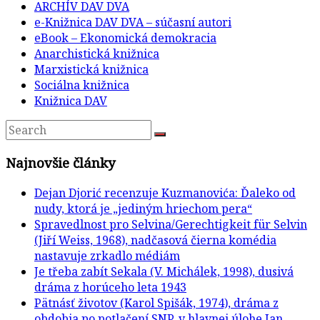
ARCHÍV DAV DVA
e-Knižnica DAV DVA – súčasní autori
eBook – Ekonomická demokracia
Anarchistická knižnica
Marxistická knižnica
Sociálna knižnica
Knižnica DAV
Najnovšie články
Dejan Djorić recenzuje Kuzmanovića: Ďaleko od
nudy, ktorá je „jediným hriechom pera“
Spravedlnost pro Selvina/Gerechtigkeit für Selvin
(Jiří Weiss, 1968), nadčasová čierna komédia
nastavuje zrkadlo médiám
Je třeba zabít Sekala (V. Michálek, 1998), dusivá
dráma z horúceho leta 1943
Pätnásť životov (Karol Spišák, 1974), dráma z
obdobia po potlačení SNP, v hlavnej úlohe Jan