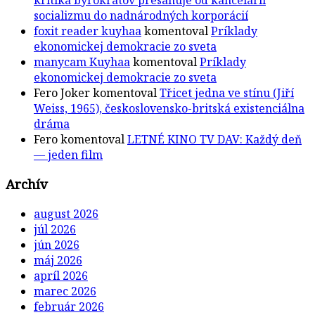
socializmu do nadnárodných korporácií
foxit reader kuyhaa
komentoval
Príklady
ekonomickej demokracie zo sveta
manycam Kuyhaa
komentoval
Príklady
ekonomickej demokracie zo sveta
Fero Joker
komentoval
Třicet jedna ve stínu (Jiří
Weiss, 1965), československo-britská existenciálna
dráma
Fero
komentoval
LETNÉ KINO TV DAV: Každý deň
— jeden film
Archív
august 2026
júl 2026
jún 2026
máj 2026
apríl 2026
marec 2026
február 2026