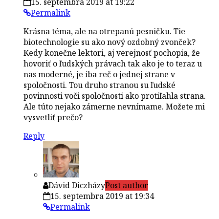
15. septembra 2019 at 19:22
Permalink
Krásna téma, ale na otrepanú pesničku. Tie
biotechnologie su ako nový ozdobný zvonček?
Kedy konečne lektori, aj verejnosť pochopia, že
hovoriť o ľudských právach tak ako je to teraz u
nas moderné, je iba reč o jednej strane v
spoločnosti. Tou druho stranou su ľudské
povinnosti voči spoločnosti ako protiľahla strana.
Ale túto nejako zámerne nevnímame. Možete mi
vysvetliť prečo?
Reply
Dávid Diczházy
Post author
15. septembra 2019 at 19:34
Permalink