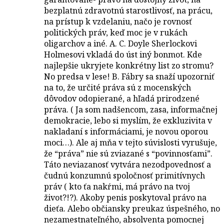
bezplatnú zdravotnú starostlivosť, na prácu,
na prístup k vzdelaniu, načo je rovnosť
politických práv, keď moc je v rukách
oligarchov a iné. A. C. Doyle Sherlockovi
Holmesovi vkladá do úst iný bonmot. Kde
najlepšie ukryjete konkrétny list zo stromu?
No predsa v lese! B. Fábry sa snaží upozorniť
na to, že určité práva sú z mocenských
dôvodov odopierané, a hľadá prirodzené
práva. ( Ja som nadšencom, zasa, informačnej
demokracie, lebo si myslím, že exkluzivita v
nakladaní s informáciami, je novou oporou
moci…). Ale aj mňa v tejto súvislosti vyrušuje,
že “práva” nie sú zviazané s “povinnosťami”.
Táto neviazanosť vytvára nezodpovednosť a
čudnú konzumnú spoločnosť primitívnych
práv ( kto ťa nakŕmi, má právo na tvoj
život?!?). Akoby penis poskytoval právo na
dieťa. Alebo občiansky preukaz úspešného, no
nezamestnateľného, absolventa pomocnej