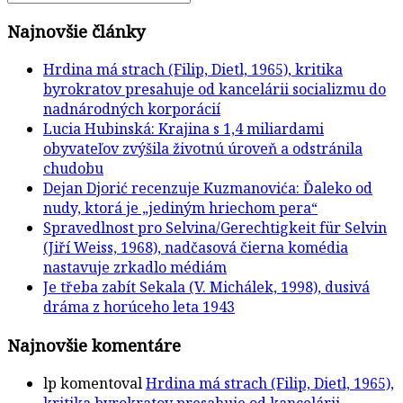
Najnovšie články
Hrdina má strach (Filip, Dietl, 1965), kritika
byrokratov presahuje od kancelárii socializmu do
nadnárodných korporácií
Lucia Hubinská: Krajina s 1,4 miliardami
obyvateľov zvýšila životnú úroveň a odstránila
chudobu
Dejan Djorić recenzuje Kuzmanovića: Ďaleko od
nudy, ktorá je „jediným hriechom pera“
Spravedlnost pro Selvina/Gerechtigkeit für Selvin
(Jiří Weiss, 1968), nadčasová čierna komédia
nastavuje zrkadlo médiám
Je třeba zabít Sekala (V. Michálek, 1998), dusivá
dráma z horúceho leta 1943
Najnovšie komentáre
lp
komentoval
Hrdina má strach (Filip, Dietl, 1965),
kritika byrokratov presahuje od kancelárii