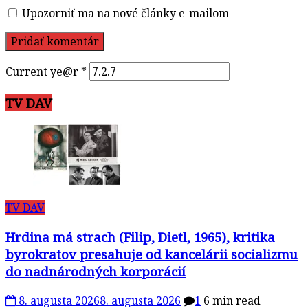
Upozorniť ma na nové články e-mailom
Current ye@r
*
TV DAV
TV DAV
Hrdina má strach (Filip, Dietl, 1965), kritika
byrokratov presahuje od kancelárii socializmu
do nadnárodných korporácií
8. augusta 2026
8. augusta 2026
1
6 min read