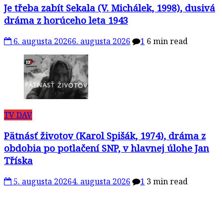
Je třeba zabít Sekala (V. Michálek, 1998), dusivá
dráma z horúceho leta 1943
6. augusta 2026
6. augusta 2026
1
6 min read
TV DAV
Pätnásť životov (Karol Spišák, 1974), dráma z
obdobia po potlačení SNP, v hlavnej úlohe Jan
Tříska
5. augusta 2026
4. augusta 2026
1
3 min read