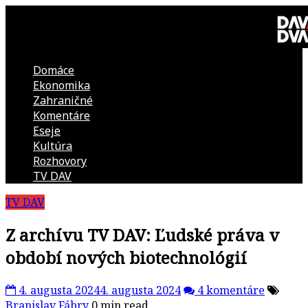
Skip
to
content
Domáce
DAV
Ekonomika
Zahraničné
DVA
Komentáre
Eseje
–
Kultúra
Rozhovory
kultúrno-
TV DAV
TV DAV
politická
Z archívu TV DAV: Ľudské práva v
revue
období nových biotechnológií
4. augusta 2024
4. augusta 2024
4 komentáre
Branislav Fábry
0 min read