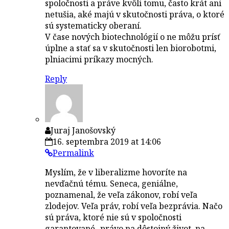
spoločnosti a práve kvôli tomu, často krát ani
netušia, aké majú v skutočnosti práva, o ktoré
sú systematicky oberaní.
V čase nových biotechnológií o ne môžu prísť
úplne a stať sa v skutočnosti len biorobotmi,
plniacimi príkazy mocných.
Reply
Juraj Janošovský
16. septembra 2019 at 14:06
Permalink
Myslím, že v liberalizme hovoríte na
nevďačnú tému. Seneca, geniálne,
poznamenal, že veľa zákonov, robí veľa
zlodejov. Veľa práv, robí veľa bezprávia. Načo
sú práva, ktoré nie sú v spoločnosti
garantované- právo na dôstojný život, na