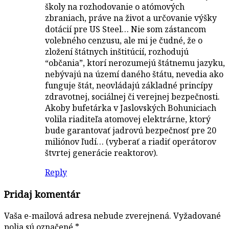
školy na rozhodovanie o atómových
zbraniach, práve na život a určovanie výšky
dotácií pre US Steel… Nie som zástancom
volebného cenzusu, ale mi je čudné, že o
zložení štátnych inštitúcií, rozhodujú
“občania”, ktorí nerozumejú štátnemu jazyku,
nebývajú na území daného štátu, nevedia ako
funguje štát, neovládajú základné princípy
zdravotnej, sociálnej či verejnej bezpečnosti.
Akoby bufetárka v Jaslovských Bohuniciach
volila riaditeľa atomovej elektrárne, ktorý
bude garantovať jadrovú bezpečnosť pre 20
miliónov ľudí… (vyberať a riadiť operátorov
štvrtej generácie reaktorov).
Reply
Pridaj komentár
Vaša e-mailová adresa nebude zverejnená.
Vyžadované
polia sú označené
*