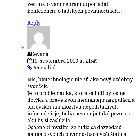
ved nikto vam nebrani usporiadat
konferenciu o ludskych povinnostiach…
Reply
Devana
15. septembra 2019 at 21:49
Permalink
Nie, biotechnológie nie sú ako nový ozdobný
zvonček.
Je to problematika, ktorá sa ľudí bytostne
dotýka a práve kvôli mediálnej manipulácii a
obrovskému množstvu nepodstatných
informácii, jej ľudia nevenujú takú pozornosť,
akú by si zaslúžila.
Osobne si myslím, že ľudia sa dozvedajú
najmä o svojich povinnostiach voči štátu a