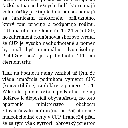
ťažkú situáciu bežných ľudí, ktorí majú
veľmi ťažký prístup k dolárom, ak nemajú
za hranicami niektorého príbuzného,
ktorý tam pracuje a podporuje rodinu.
CUP má oficiálne hodnotu 1 : 24 voči USD,
no zahraniční ekonómovia zborovo tvrdia,
že CUP je vysoko nadhodnotené a pomer
by mal byť minimálne dvojnásobný.
Približne taká je aj hodnota CUP na
čiernom trhu.
Tlak na hodnotu meny vznikol už tým, že
vláda umožnila podnikom vymeniť CUC
(konvertibilné) za doláre v pomere 1 : 1.
Zákonite potom ostalo podstatne menej
dolárov k dispozícii obyvateľstvu, no toto
opatrenie ministerstvo obchodu
zdôvodňovalo nutnosťou udržať domáce
maloobchodné ceny v CUP. France24 píšu,
že sa tým však vytvoril obrovský priestor