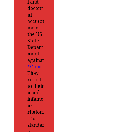
l and
deceitf
ul
accusat
ion of
the US
State
Depart
ment
against
#Cuba
.
They
resort
to their
usual
infamo
us
rhetori
c to
slander
a