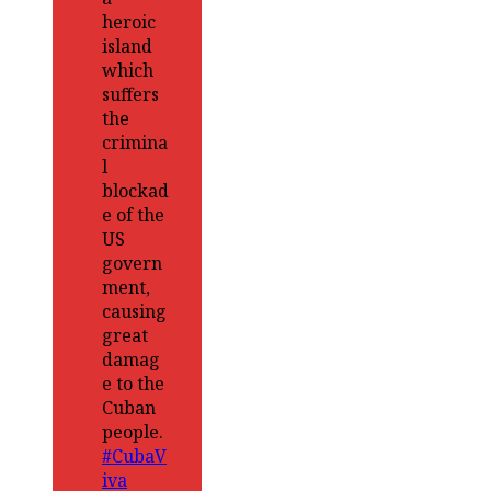
heroic
island
which
suffers
the
crimina
l
blockad
e of the
US
govern
ment,
causing
great
damag
e to the
Cuban
people.
#CubaV
iva