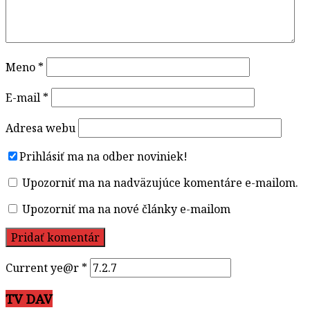
Meno
*
E-mail
*
Adresa webu
Prihlásiť ma na odber noviniek!
Upozorniť ma na nadväzujúce komentáre e-mailom.
Upozorniť ma na nové články e-mailom
Current ye@r
*
TV DAV