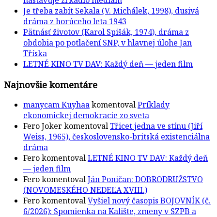
Je třeba zabít Sekala (V. Michálek, 1998), dusivá
dráma z horúceho leta 1943
Pätnásť životov (Karol Spišák, 1974), dráma z
obdobia po potlačení SNP, v hlavnej úlohe Jan
Tříska
LETNÉ KINO TV DAV: Každý deň — jeden film
Najnovšie komentáre
manycam Kuyhaa
komentoval
Príklady
ekonomickej demokracie zo sveta
Fero Joker
komentoval
Třicet jedna ve stínu (Jiří
Weiss, 1965), československo-britská existenciálna
dráma
Fero
komentoval
LETNÉ KINO TV DAV: Každý deň
— jeden film
Fero
komentoval
Ján Poničan: DOBRODRUŽSTVO
(NOVOMESKÉHO NEDEĽA XVIII.)
Fero
komentoval
Vyšiel nový časopis BOJOVNÍK (č.
6/2026): Spomienka na Kalište, zmeny v SZPB a