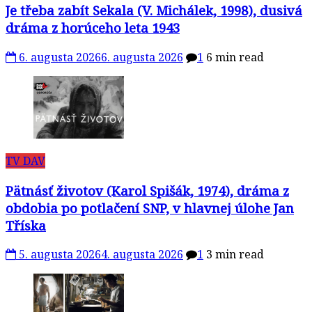
Je třeba zabít Sekala (V. Michálek, 1998), dusivá
dráma z horúceho leta 1943
6. augusta 2026
6. augusta 2026
1
6 min read
TV DAV
Pätnásť životov (Karol Spišák, 1974), dráma z
obdobia po potlačení SNP, v hlavnej úlohe Jan
Tříska
5. augusta 2026
4. augusta 2026
1
3 min read