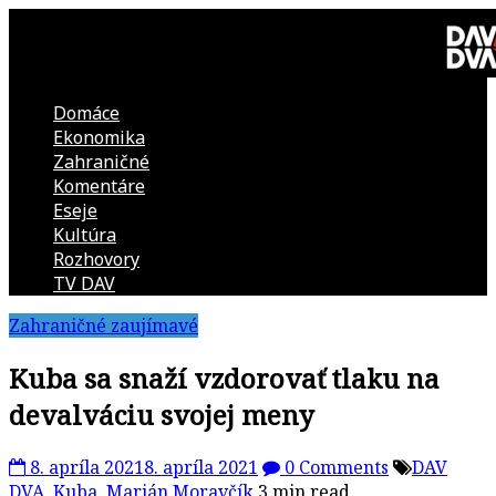
Skip
to
content
Domáce
DAV
Ekonomika
Zahraničné
DVA
Komentáre
Eseje
–
Kultúra
Rozhovory
kultúrno-
TV DAV
Zahraničné zaujímavé
politická
Kuba sa snaží vzdorovať tlaku na
revue
devalváciu svojej meny
8. apríla 2021
8. apríla 2021
0 Comments
DAV
DVA
,
Kuba
,
Marián Moravčík
3 min read