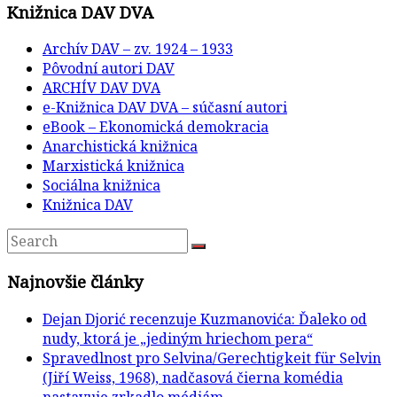
Knižnica DAV DVA
Archív DAV – zv. 1924 – 1933
Pôvodní autori DAV
ARCHÍV DAV DVA
e-Knižnica DAV DVA – súčasní autori
eBook – Ekonomická demokracia
Anarchistická knižnica
Marxistická knižnica
Sociálna knižnica
Knižnica DAV
Najnovšie články
Dejan Djorić recenzuje Kuzmanovića: Ďaleko od
nudy, ktorá je „jediným hriechom pera“
Spravedlnost pro Selvina/Gerechtigkeit für Selvin
(Jiří Weiss, 1968), nadčasová čierna komédia
nastavuje zrkadlo médiám