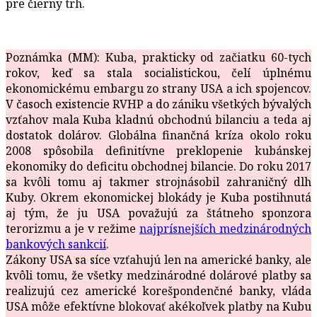
pre čierny trh.
.
Poznámka (MM): Kuba, prakticky od začiatku 60-tych
rokov, keď sa stala socialistickou, čelí úplnému
ekonomickému embargu zo strany USA a ich spojencov.
V časoch existencie RVHP a do zániku všetkých bývalých
vzťahov mala Kuba kladnú obchodnú bilanciu a teda aj
dostatok dolárov. Globálna finančná kríza okolo roku
2008 spôsobila definitívne preklopenie kubánskej
ekonomiky do deficitu obchodnej bilancie. Do roku 2017
sa kvôli tomu aj takmer strojnásobil zahraničný dlh
Kuby. Okrem ekonomickej blokády je Kuba postihnutá
aj tým, že ju USA považujú za štátneho sponzora
terorizmu a je v režime
najprísnejších medzinárodných
bankových sankcií
.
Zákony USA sa síce vzťahujú len na americké banky, ale
kvôli tomu, že všetky medzinárodné dolárové platby sa
realizujú cez americké korešpondenčné banky, vláda
USA môže efektívne blokovať akékoľvek platby na Kubu