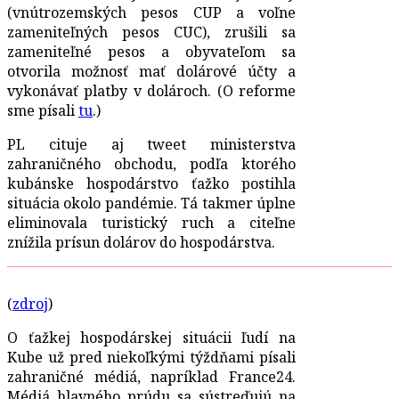
(vnútrozemských pesos CUP a voľne
zameniteľných pesos CUC), zrušili sa
zameniteľné pesos a obyvateľom sa
otvorila možnosť mať dolárové účty a
vykonávať platby v dolároch. (O reforme
sme písali
tu
.)
PL cituje aj tweet ministerstva
zahraničného obchodu, podľa ktorého
kubánske hospodárstvo ťažko postihla
situácia okolo pandémie. Tá takmer úplne
eliminovala turistický ruch a citeľne
znížila prísun dolárov do hospodárstva.
(
zdroj
)
O ťažkej hospodárskej situácii ľudí na
Kube už pred niekoľkými týždňami písali
zahraničné médiá, napríklad France24.
Médiá hlavného prúdu sa sústreďujú na