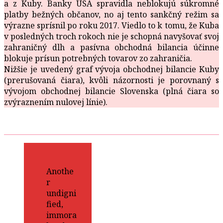
a z Kuby. Banky USA spravidla neblokujú súkromné
platby bežných občanov, no aj tento sankčný režim sa
výrazne sprísnil po roku 2017. Viedlo to k tomu, že Kuba
v posledných troch rokoch nie je schopná navyšovať svoj
zahraničný dlh a pasívna obchodná bilancia účinne
blokuje prísun potrebných tovarov zo zahraničia.
Nižšie je uvedený graf vývoja obchodnej bilancie Kuby
(prerušovaná čiara), kvôli názornosti je porovnaný s
vývojom obchodnej bilancie Slovenska (plná čiara so
zvýraznením nulovej línie).
Anothe
r
undigni
fied,
immora