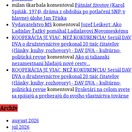
milan škarbala
komentoval
Pätnásť životov (Karol
Spišák, 1974), dráma z obdobia po potlačení SNP, v
hlavnej úlohe Jan Tříska
Vydavateľstvo MS
komentoval
Jozef Leikert: Ako
Ladislav Ťažký pomáhal Ladislavovi Novomeskému
KOOPERÁCIA JE VIAC, NEŽ KOKURENCIA! Seriál DAV
DVA o družstevníctve prekonal 20 tisíc čitateľov
(články, knihy, rozhovory) - DAV DVA – kultúrno-
politická revue
komentoval
Ako si talianski
nezamestnaní hľadajú nové cesty…
KOOPERÁCIA JE VIAC, NEŽ KOKURENCIA! Seriál DAV
DVA o družstevníctve prekonal 20 tisíc čitateľov
(články, knihy, rozhovory) - DAV DVA – kultúrno-
politická revue
komentoval
Proletári na celom svete
sa spájajú a preberajú do svojho vlastníctva továrne
Archív
august 2026
júl 2026