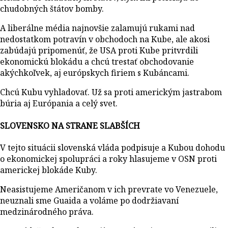
chudobných štátov bomby.
A liberálne média najnovšie zalamujú rukami nad
nedostatkom potravín v obchodoch na Kube, ale akosi
zabúdajú pripomenúť, že USA proti Kube pritvrdili
ekonomickú blokádu a chcú trestať obchodovanie
akýchkoľvek, aj európskych firiem s Kubáncami.
Chcú Kubu vyhladovať. Už sa proti americkým jastrabom
búria aj Európania a celý svet.
SLOVENSKO NA STRANE SLABŠÍCH
V tejto situácii slovenská vláda podpisuje a Kubou dohodu
o ekonomickej spolupráci a roky hlasujeme v OSN proti
americkej blokáde Kuby.
Neasistujeme Američanom v ich prevrate vo Venezuele,
neuznali sme Guaida a voláme po dodržiavaní
medzinárodného práva.