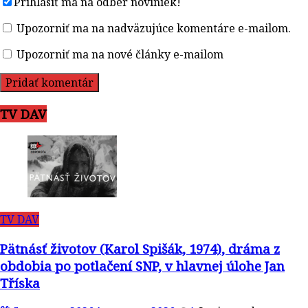
Prihlásiť ma na odber noviniek!
Upozorniť ma na nadväzujúce komentáre e-mailom.
Upozorniť ma na nové články e-mailom
TV DAV
TV DAV
Pätnásť životov (Karol Spišák, 1974), dráma z
obdobia po potlačení SNP, v hlavnej úlohe Jan
Tříska