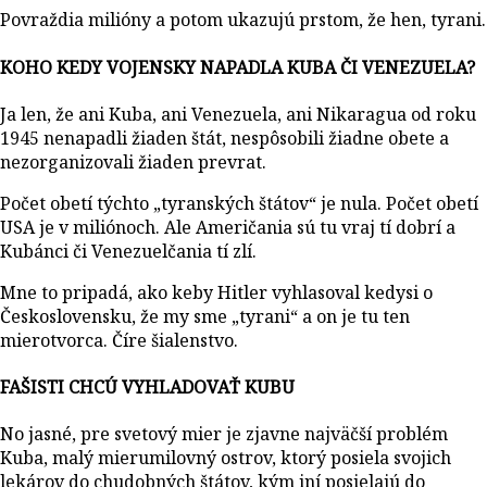
Povraždia milióny a potom ukazujú prstom, že hen, tyrani.
KOHO KEDY VOJENSKY NAPADLA KUBA ČI VENEZUELA?
Ja len, že ani Kuba, ani Venezuela, ani Nikaragua od roku
1945 nenapadli žiaden štát, nespôsobili žiadne obete a
nezorganizovali žiaden prevrat.
Počet obetí týchto „tyranských štátov“ je nula. Počet obetí
USA je v miliónoch. Ale Američania sú tu vraj tí dobrí a
Kubánci či Venezuelčania tí zlí.
Mne to pripadá, ako keby Hitler vyhlasoval kedysi o
Československu, že my sme „tyrani“ a on je tu ten
mierotvorca. Číre šialenstvo.
FAŠISTI CHCÚ VYHLADOVAŤ KUBU
No jasné, pre svetový mier je zjavne najväčší problém
Kuba, malý mierumilovný ostrov, ktorý posiela svojich
lekárov do chudobných štátov, kým iní posielajú do