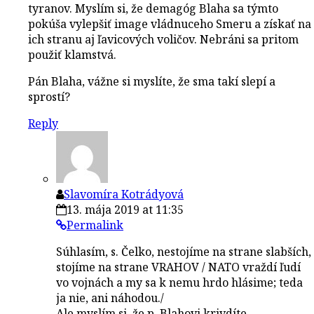
tyranov. Myslím si, že demagóg Blaha sa týmto
pokúša vylepšiť image vládnuceho Smeru a získať na
ich stranu aj ľavicových voličov. Nebráni sa pritom
použiť klamstvá.
Pán Blaha, vážne si myslíte, že sma takí slepí a
sprostí?
Reply
Slavomíra Kotrádyová
13. mája 2019 at 11:35
Permalink
Súhlasím, s. Čelko, nestojíme na strane slabších,
stojíme na strane VRAHOV / NATO vraždí ľudí
vo vojnách a my sa k nemu hrdo hlásime; teda
ja nie, ani náhodou./
Ale myslím si, že p. Blahovi krivdíte.