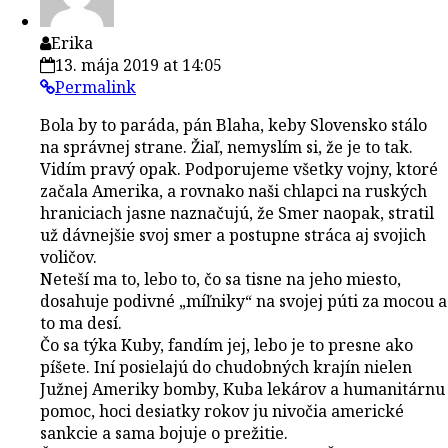
Erika
13. mája 2019 at 14:05
Permalink
Bola by to paráda, pán Blaha, keby Slovensko stálo
na správnej strane. Žiaľ, nemyslím si, že je to tak.
Vidím pravý opak. Podporujeme všetky vojny, ktoré
začala Amerika, a rovnako naši chlapci na ruských
hraniciach jasne naznačujú, že Smer naopak, stratil
už dávnejšie svoj smer a postupne stráca aj svojich
voličov.
Neteší ma to, lebo to, čo sa tisne na jeho miesto,
dosahuje podivné „míľniky“ na svojej púti za mocou a
to ma desí.
Čo sa týka Kuby, fandím jej, lebo je to presne ako
píšete. Iní posielajú do chudobných krajín nielen
Južnej Ameriky bomby, Kuba lekárov a humanitárnu
pomoc, hoci desiatky rokov ju nivočia americké
sankcie a sama bojuje o prežitie.