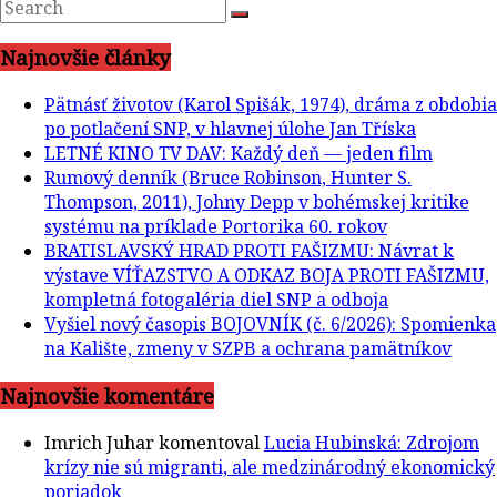
Najnovšie články
Pätnásť životov (Karol Spišák, 1974), dráma z obdobia
po potlačení SNP, v hlavnej úlohe Jan Tříska
LETNÉ KINO TV DAV: Každý deň — jeden film
Rumový denník (Bruce Robinson, Hunter S.
Thompson, 2011), Johny Depp v bohémskej kritike
systému na príklade Portorika 60. rokov
BRATISLAVSKÝ HRAD PROTI FAŠIZMU: Návrat k
výstave VÍŤAZSTVO A ODKAZ BOJA PROTI FAŠIZMU,
kompletná fotogaléria diel SNP a odboja
Vyšiel nový časopis BOJOVNÍK (č. 6/2026): Spomienka
na Kalište, zmeny v SZPB a ochrana pamätníkov
Najnovšie komentáre
Imrich Juhar
komentoval
Lucia Hubinská: Zdrojom
krízy nie sú migranti, ale medzinárodný ekonomický
poriadok