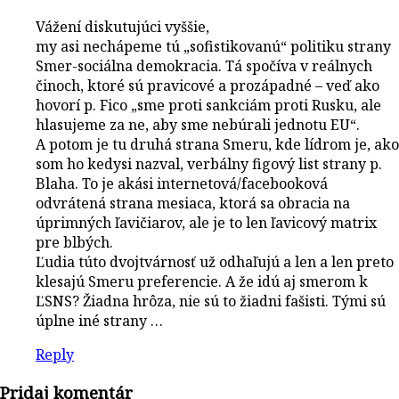
Vážení diskutujúci vyššie,
my asi nechápeme tú „sofistikovanú“ politiku strany
Smer-sociálna demokracia. Tá spočíva v reálnych
činoch, ktoré sú pravicové a prozápadné – veď ako
hovorí p. Fico „sme proti sankciám proti Rusku, ale
hlasujeme za ne, aby sme nebúrali jednotu EU“.
A potom je tu druhá strana Smeru, kde lídrom je, ako
som ho kedysi nazval, verbálny figový list strany p.
Blaha. To je akási internetová/facebooková
odvrátená strana mesiaca, ktorá sa obracia na
úprimných ľavičiarov, ale je to len ľavicový matrix
pre blbých.
Ľudia túto dvojtvárnosť už odhaľujú a len a len preto
klesajú Smeru preferencie. A že idú aj smerom k
ĽSNS? Žiadna hrôza, nie sú to žiadni fašisti. Tými sú
úplne iné strany …
Reply
Pridaj komentár