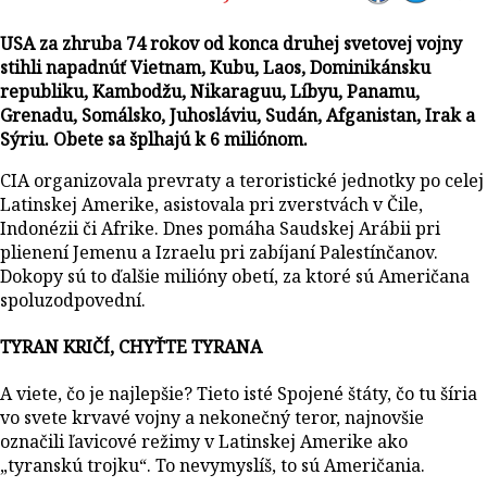
USA za zhruba 74 rokov od konca druhej svetovej vojny
stihli napadnúť Vietnam, Kubu, Laos, Dominikánsku
republiku, Kambodžu, Nikaraguu, Líbyu, Panamu,
Grenadu, Somálsko, Juhosláviu, Sudán, Afganistan, Irak a
Sýriu. Obete sa šplhajú k 6 miliónom.
CIA organizovala prevraty a teroristické jednotky po celej
Latinskej Amerike, asistovala pri zverstvách v Čile,
Indonézii či Afrike. Dnes pomáha Saudskej Arábii pri
plienení Jemenu a Izraelu pri zabíjaní Palestínčanov.
Dokopy sú to ďalšie milióny obetí, za ktoré sú Američana
spoluzodpovední.
TYRAN KRIČÍ, CHYŤTE TYRANA
A viete, čo je najlepšie? Tieto isté Spojené štáty, čo tu šíria
vo svete krvavé vojny a nekonečný teror, najnovšie
označili ľavicové režimy v Latinskej Amerike ako
„tyranskú trojku“. To nevymyslíš, to sú Američania.