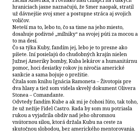
hraniciach jasne naznačujú, že Smer naopak, stratil
už dávnejšie svoj smer a postupne stráca aj svojich
voličov.
Neteší ma to, lebo to, čo sa tisne na jeho miesto,
dosahuje podivné „míľniky“ na svojej púti za mocou a
to ma desí.
Čo sa týka Kuby, fandím jej, lebo je to presne ako
píšete. Iní posielajú do chudobných krajín nielen
Južnej Ameriky bomby, Kuba lekárov a humanitárnu
pomoc, hoci desiatky rokov ju nivočia americké
sankcie a sama bojuje o prežitie.
Čítala som knihu Ignácia Ramoneta – Životopis pre
dva hlasy a tiež som videla skvelý dokument Olivera
Stonea – Comandante.
Odvtedy fandím Kube a ak mi je čohosi ľúto, tak toho,
že už nežije Fidel Castro. Rada by som mu potriasla
rukou a vyjadrila obdiv nad jeho ohromnou
vnútornou silou, ktorá držala Kubu na ceste za
skutočnou slobodou, bez amerického mentorovania.