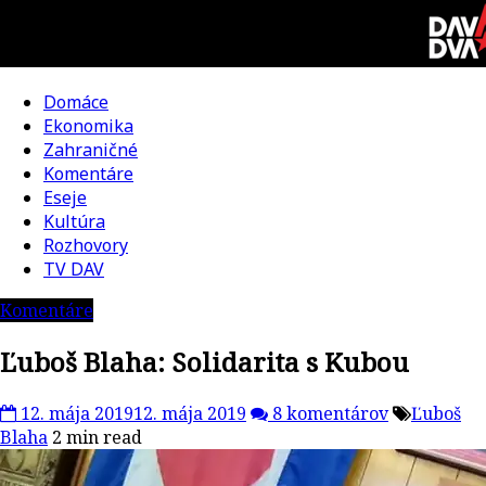
Skip
to
content
Domáce
DAV
Ekonomika
Zahraničné
DVA
Komentáre
Eseje
–
Kultúra
Rozhovory
kultúrno-
TV DAV
Komentáre
politická
Ľuboš Blaha: Solidarita s Kubou
revue
12. mája 2019
12. mája 2019
8 komentárov
Ľuboš
Blaha
2 min read