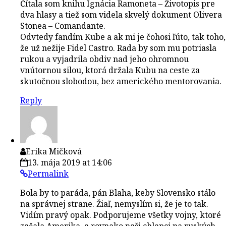
Čítala som knihu Ignácia Ramoneta – Životopis pre
dva hlasy a tiež som videla skvelý dokument Olivera
Stonea – Comandante.
Odvtedy fandím Kube a ak mi je čohosi ľúto, tak toho,
že už nežije Fidel Castro. Rada by som mu potriasla
rukou a vyjadrila obdiv nad jeho ohromnou
vnútornou silou, ktorá držala Kubu na ceste za
skutočnou slobodou, bez amerického mentorovania.
Reply
Erika Mičková
13. mája 2019 at 14:06
Permalink
Bola by to paráda, pán Blaha, keby Slovensko stálo
na správnej strane. Žiaľ, nemyslím si, že je to tak.
Vidím pravý opak. Podporujeme všetky vojny, ktoré
začala Amerika, a rovnako naši chlapci na ruských