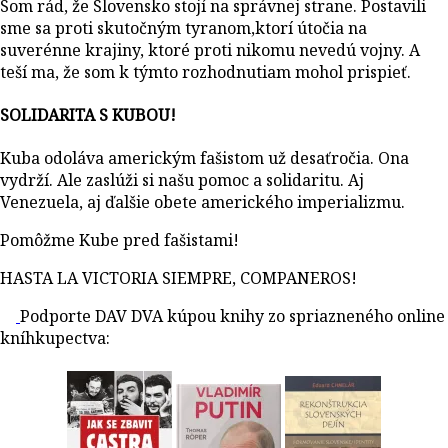
Som rád, že Slovensko stojí na správnej strane. Postavili
sme sa proti skutočným tyranom,ktorí útočia na
suverénne krajiny, ktoré proti nikomu nevedú vojny. A
teší ma, že som k týmto rozhodnutiam mohol prispieť.
SOLIDARITA S KUBOU!
Kuba odoláva americkým fašistom už desaťročia. Ona
vydrží. Ale zaslúži si našu pomoc a solidaritu. Aj
Venezuela, aj ďalšie obete amerického imperializmu.
Pomôžme Kube pred fašistami!
HASTA LA VICTORIA SIEMPRE, COMPANEROS!
Podporte DAV DVA kúpou knihy zo spriazneného online
kníhkupectva: