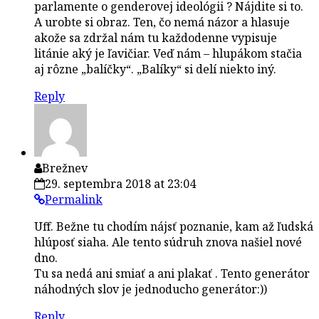
parlamente o genderovej ideológii ? Nájdite si to.
A urobte si obraz. Ten, čo nemá názor a hlasuje
akože sa zdržal nám tu každodenne vypisuje
litánie aký je ľavičiar. Veď nám – hlupákom stačia
aj rôzne „balíčky“. „Balíky“ si delí niekto iný.
Reply
Brežnev
29. septembra 2018 at 23:04
Permalink
Uff. Bežne tu chodím nájsť poznanie, kam až ľudská
hlúposť siaha. Ale tento súdruh znova našiel nové
dno.
Tu sa nedá ani smiať a ani plakať . Tento generátor
náhodných slov je jednoducho generátor:))
Reply