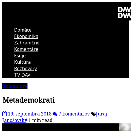
Skip
to
content
Domáce
DAV
Ekonomika
Zahraničné
DVA
Komentáre
Eseje
–
Kultúra
Rozhovory
kultúrno-
TV DAV
Komentáre
politická
Metademokrati
revue
19. septembra 2018
7 komentárov
Juraj
Janošovský
1 min read