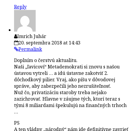
Reply
Imrich Juhár
20. septembra 2018 at 14:43
Permalink
Doplním o čerstvú aktualitu.
Naši „ľavicoví“ Metademokrati si znovu s našou
ústavou vytreli … a idú ústavne zakotviť 2.
dôchodkový pilier. Vraj, ako píšu v dôvodovej
správe, aby zabezpečili jeho nezrušiteľnosť.
Nuž čo, privatizáciu staroby treba nejako
zazichrovať. Hlavne v záujme tých, ktorí teraz s
tými 8 miliardami špekulujú na finančných trhoch
…
PS
A ten vládny „národný“ nám ide definitívne zavrieť