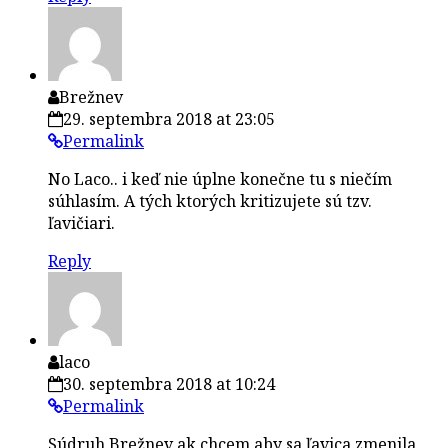
Brežnev
29. septembra 2018 at 23:05
Permalink
No Laco.. i keď nie úplne konečne tu s niečím
súhlasím. A tých ktorých kritizujete sú tzv.
ľavičiari.
Reply
laco
30. septembra 2018 at 10:24
Permalink
Súdruh Brežnev ak chcem aby sa ľavica zmenila