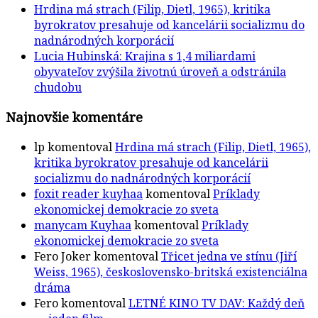
Hrdina má strach (Filip, Dietl, 1965), kritika
byrokratov presahuje od kancelárii socializmu do
nadnárodných korporácií
Lucia Hubinská: Krajina s 1,4 miliardami
obyvateľov zvýšila životnú úroveň a odstránila
chudobu
Najnovšie komentáre
lp
komentoval
Hrdina má strach (Filip, Dietl, 1965),
kritika byrokratov presahuje od kancelárii
socializmu do nadnárodných korporácií
foxit reader kuyhaa
komentoval
Príklady
ekonomickej demokracie zo sveta
manycam Kuyhaa
komentoval
Príklady
ekonomickej demokracie zo sveta
Fero Joker
komentoval
Třicet jedna ve stínu (Jiří
Weiss, 1965), československo-britská existenciálna
dráma
Fero
komentoval
LETNÉ KINO TV DAV: Každý deň