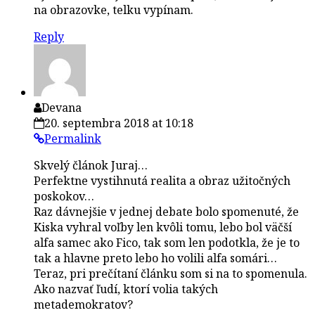
na obrazovke, telku vypínam.
Reply
Devana
20. septembra 2018 at 10:18
Permalink
Skvelý článok Juraj…
Perfektne vystihnutá realita a obraz užitočných
poskokov…
Raz dávnejšie v jednej debate bolo spomenuté, že
Kiska vyhral voľby len kvôli tomu, lebo bol väčší
alfa samec ako Fico, tak som len podotkla, že je to
tak a hlavne preto lebo ho volili alfa somári…
Teraz, pri prečítaní článku som si na to spomenula.
Ako nazvať ľudí, ktorí volia takých
metademokratov?