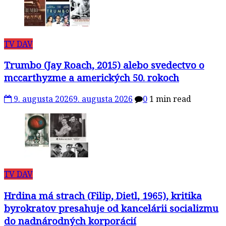
TV DAV
Trumbo (Jay Roach, 2015) alebo svedectvo o
mccarthyzme a amerických 50. rokoch
9. augusta 2026
9. augusta 2026
0
1 min read
TV DAV
Hrdina má strach (Filip, Dietl, 1965), kritika
byrokratov presahuje od kancelárii socializmu
do nadnárodných korporácií