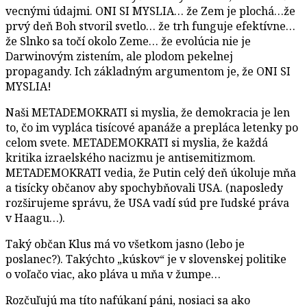
vecnými údajmi. ONI SI MYSLIA… že Zem je plochá…že
prvý deň Boh stvoril svetlo… že trh funguje efektívne…
že Slnko sa točí okolo Zeme… že evolúcia nie je
Darwinovým zistením, ale plodom pekelnej
propagandy. Ich základným argumentom je, že ONI SI
MYSLIA!
Naši METADEMOKRATI si myslia, že demokracia je len
to, čo im vypláca tisícové apanáže a prepláca letenky po
celom svete. METADEMOKRATI si myslia, že každá
kritika izraelského nacizmu je antisemitizmom.
METADEMOKRATI vedia, že Putin celý deň úkoluje mňa
a tisícky občanov aby spochybňovali USA. (naposledy
rozširujeme správu, že USA vadí súd pre ľudské práva
v Haagu…).
Taký občan Klus má vo všetkom jasno (lebo je
poslanec?). Takýchto „kúskov“ je v slovenskej politike
o voľačo viac, ako pláva u mňa v žumpe…
Rozčuľujú ma títo nafúkaní páni, nosiaci sa ako