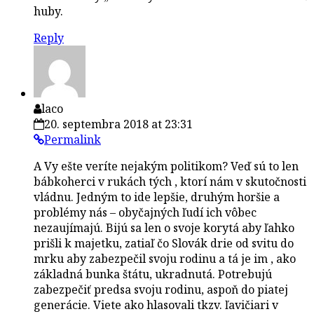
huby.
Reply
laco
20. septembra 2018 at 23:31
Permalink
A Vy ešte veríte nejakým politikom? Veď sú to len
bábkoherci v rukách tých , ktorí nám v skutočnosti
vládnu. Jedným to ide lepšie, druhým horšie a
problémy nás – obyčajných ľudí ich vôbec
nezaujímajú. Bijú sa len o svoje korytá aby ľahko
prišli k majetku, zatiaľ čo Slovák drie od svitu do
mrku aby zabezpečil svoju rodinu a tá je im , ako
základná bunka štátu, ukradnutá. Potrebujú
zabezpečiť predsa svoju rodinu, aspoň do piatej
generácie. Viete ako hlasovali tkzv. ľavičiari v