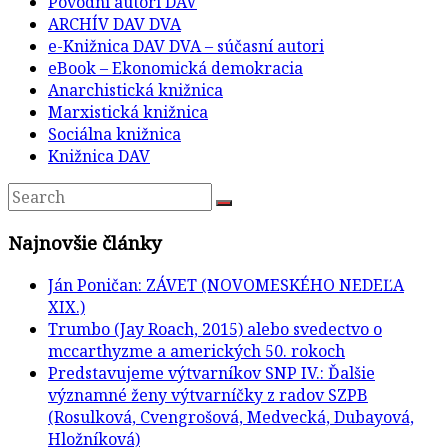
Pôvodní autori DAV
ARCHÍV DAV DVA
e-Knižnica DAV DVA – súčasní autori
eBook – Ekonomická demokracia
Anarchistická knižnica
Marxistická knižnica
Sociálna knižnica
Knižnica DAV
Najnovšie články
Ján Poničan: ZÁVET (NOVOMESKÉHO NEDEĽA
XIX.)
Trumbo (Jay Roach, 2015) alebo svedectvo o
mccarthyzme a amerických 50. rokoch
Predstavujeme výtvarníkov SNP IV.: Ďalšie
významné ženy výtvarníčky z radov SZPB
(Rosulková, Cvengrošová, Medvecká, Dubayová,
Hložníková)