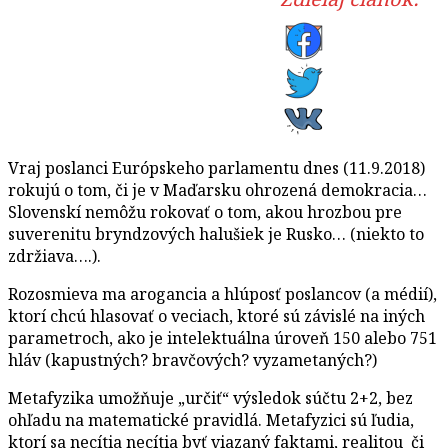
Vraj poslanci Európskeho parlamentu dnes (11.9.2018)
rokujú o tom, či je v Maďarsku ohrozená demokracia…
Slovenskí nemôžu rokovať o tom, akou hrozbou pre
suverenitu bryndzových halušiek je Rusko… (niekto to
zdržiava….).
Rozosmieva ma arogancia a hlúposť poslancov (a médií),
ktorí chcú hlasovať o veciach, ktoré sú závislé na iných
parametroch, ako je intelektuálna úroveň 150 alebo 751
hláv (kapustných? bravčových? vyzametaných?)
Metafyzika umožňuje „určiť“ výsledok súčtu 2+2, bez
ohľadu na matematické pravidlá. Metafyzici sú ľudia,
ktorí sa necítia necítia byť viazaný faktami, realitou či