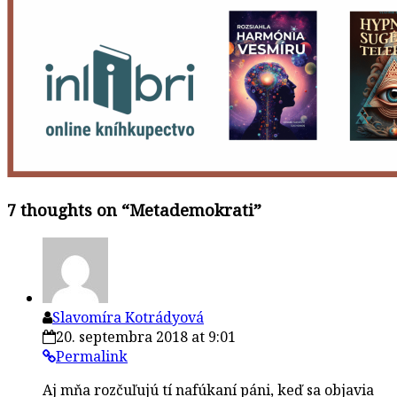
7 thoughts on “
Metademokrati
”
Slavomíra Kotrádyová
20. septembra 2018 at 9:01
Permalink
Aj mňa rozčuľujú tí nafúkaní páni, keď sa objavia