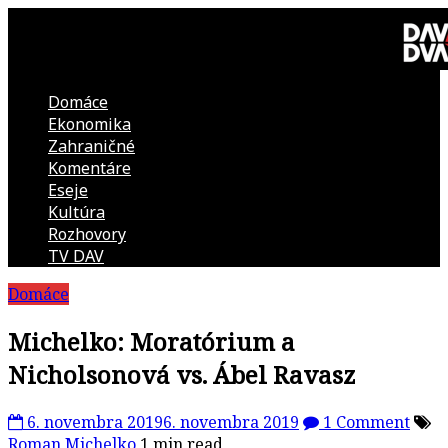
Skip
to
content
Domáce
DAV
Ekonomika
Zahraničné
DVA
Komentáre
Eseje
–
Kultúra
Rozhovory
kultúrno-
TV DAV
Domáce
politická
Michelko: Moratórium a
revue
Nicholsonová vs. Ábel Ravasz
6. novembra 2019
6. novembra 2019
1 Comment
Roman Michelko
1 min read