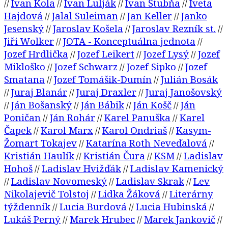
Ivan Kola
Ivan Lulják
Ivan Štubňa
Iveta
//
//
//
//
Hajdová
Jalal Suleiman
Jan Keller
Janko
//
//
//
Jesenský
Jaroslav Košela
Jaroslav Rezník st.
//
//
//
Jiři Wolker
JOTA - Konceptuálna jednota
//
//
Jozef Hrdlička
Jozef Leikert
Jozef Lysý
Jozef
//
//
//
Mikloško
Jozef Schwarz
Jozef Sipko
Jozef
//
//
//
Smatana
Jozef Tomášik-Dumín
Julián Bosák
//
//
Juraj Blanár
Juraj Draxler
Juraj Janošovský
//
//
//
Ján Bošanský
Ján Bábik
Ján Košč
Ján
//
//
//
//
Poničan
Ján Rohár
Karel Panuška
Karel
//
//
//
Čapek
Karol Marx
Karol Ondriaš
Kasym-
//
//
//
Žomart Tokajev
Katarína Roth Neveďalová
//
//
Kristián Haulík
Kristián Čura
KSM
Ladislav
//
//
//
Hohoš
Ladislav Hvižďák
Ladislav Kamenický
//
//
Ladislav Novomeský
Ladislav Skrak
Lev
//
//
//
Nikolajevič Tolstoj
Lidka Žáková
Literárny
//
//
týždenník
Lucia Burdová
Lucia Hubinská
//
//
//
Lukáš Perný
Marek Hrubec
Marek Jankovič
//
//
//