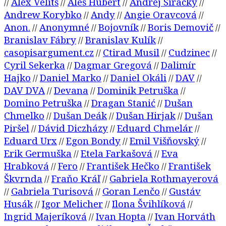
Alex Velitš
Aleš Hubert
Andrej Siracký
//
//
//
//
Andrew Korybko
Andy
Angie Oravcová
//
//
//
Anon.
Anonymné
Bojovník
Boris Demovič
//
//
//
//
Branislav Fábry
Branislav Kulík
//
//
casopisargument.cz
Ctirad Musil
Cudzinec
//
//
//
Cyril Sekerka
Dagmar Gregová
Dalimír
//
//
Hajko
Daniel Marko
Daniel Okáli
DAV
//
//
//
//
DAV DVA
Devana
Dominik Petruška
//
//
//
Domino Petruška
Dragan Stanić
Dušan
//
//
Chmelko
Dušan Deák
Dušan Hirjak
Dušan
//
//
//
Piršel
Dávid Diczházy
Eduard Chmelár
//
//
//
Eduard Urx
Egon Bondy
Emil Višňovský
//
//
//
Erik Germuška
Etela Farkašová
Eva
//
//
Hrabková
Fero
František Hečko
František
//
//
//
Škvrnda
Fraňo Kráľ
Gabriela Rothmayerová
//
//
Gabriela Turisová
Goran Lenčo
Gustáv
//
//
//
Husák
Igor Melicher
Ilona Švihlíková
//
//
//
Ingrid Majeríková
Ivan Hopta
Ivan Horváth
//
//