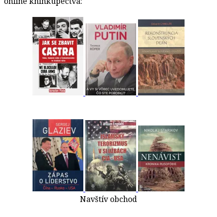
online kníhkupectva:
Navštív obchod