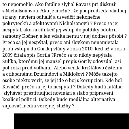
to nepomohlo. Ako fatálne zlyhal Ravasz pri diskusii
s Nicholsonovou. Ako je možné , že podpredseda vládnej
strany neviem odhaliť a usvedčiť nekonečne
pokryteckú a afektovanú Nicholsonovú ? Prečo sa jej
nespýtal, ako sa cíti keď jej vstup do politiky odobril
samotný Kočner, a len vďaka nemu v nej dodnes pôsobí ?
Prečo sa jej nespýtal, prečo ani slovkom nenamietala
proti vstupu do Gorilej vlády v roku 2010, keď už v roku
2009 čítala spis Gorila ?Prečo sa to nikdy nepýtala
Sulíka, ktorému jej manžel prepis Gorily odovzdal asi
pol roka pred voľbami. Alebo verila krištáľovo čistému
a ctihodnému Dzurindovi a Miklošovi ? Môže takejto
osobe niekto veriť, že jej ide o boj s korupciou. Kde bol
Kovačič, prečo sa jej to nespýtal ? Dokedy budú fatálne
zlyhávať prestituujúci novinári a slabo pripravení
koaliční politici. Dokedy bude mediálna alternatíva
suplovať média verejnej služby ?