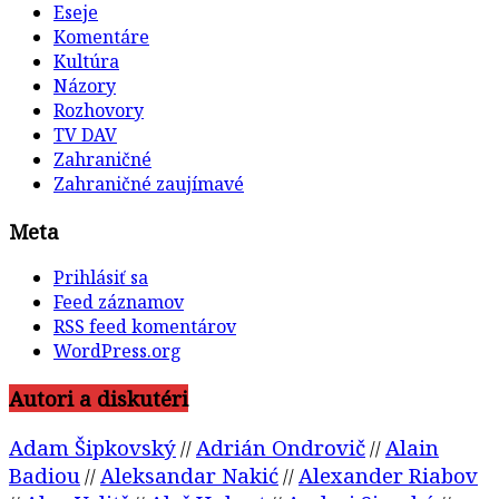
Eseje
Komentáre
Kultúra
Názory
Rozhovory
TV DAV
Zahraničné
Zahraničné zaujímavé
Meta
Prihlásiť sa
Feed záznamov
RSS feed komentárov
WordPress.org
Autori a diskutéri
Adam Šipkovský
Adrián Ondrovič
Alain
//
//
Badiou
Aleksandar Nakić
Alexander Riabov
//
//