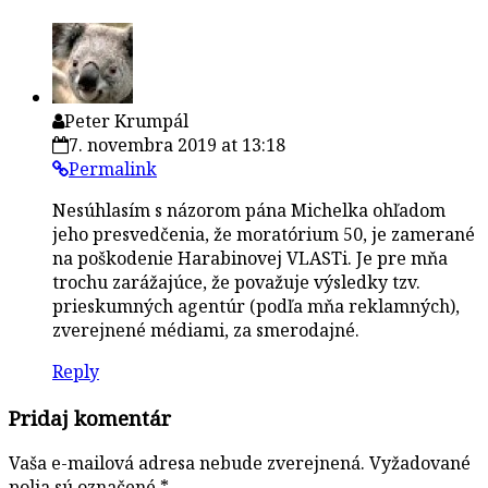
Peter Krumpál
7. novembra 2019 at 13:18
Permalink
Nesúhlasím s názorom pána Michelka ohľadom
jeho presvedčenia, že moratórium 50, je zamerané
na poškodenie Harabinovej VLASTi. Je pre mňa
trochu zarážajúce, že považuje výsledky tzv.
prieskumných agentúr (podľa mňa reklamných),
zverejnené médiami, za smerodajné.
Reply
Pridaj komentár
Vaša e-mailová adresa nebude zverejnená.
Vyžadované
polia sú označené
*