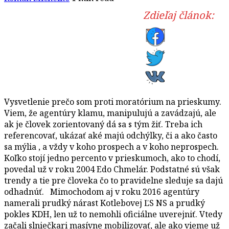
Zdieľaj článok:
Vysvetlenie prečo som proti moratórium na prieskumy.
Viem, že agentúry klamu, manipulujú a zavádzajú, ale
ak je človek zorientovaný dá sa s tým žiť. Treba ich
referencovať, ukázať aké majú odchýlky, či a ako často
sa mýlia , a vždy v koho prospech a v koho neprospech.
Koľko stojí jedno percento v prieskumoch, ako to chodí,
povedal už v roku 2004 Edo Chmelár. Podstatné sú však
trendy a tie pre človeka čo to pravidelne sleduje sa dajú
odhadnúť. Mimochodom aj v roku 2016 agentúry
namerali prudký nárast Kotlebovej ĽS NS a prudký
pokles KDH, len už to nemohli oficiálne uverejniť. Vtedy
začali slniečkari masívne mobilizovať, ale ako vieme už