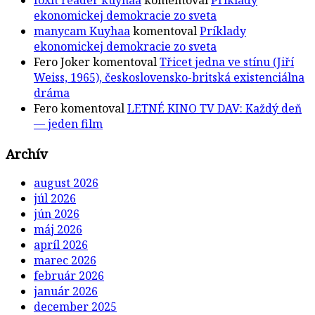
ekonomickej demokracie zo sveta
manycam Kuyhaa
komentoval
Príklady
ekonomickej demokracie zo sveta
Fero Joker
komentoval
Třicet jedna ve stínu (Jiří
Weiss, 1965), československo-britská existenciálna
dráma
Fero
komentoval
LETNÉ KINO TV DAV: Každý deň
— jeden film
Archív
august 2026
júl 2026
jún 2026
máj 2026
apríl 2026
marec 2026
február 2026
január 2026
december 2025