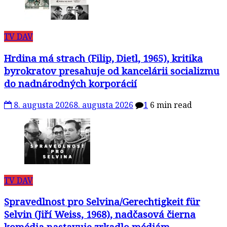
TV DAV
Hrdina má strach (Filip, Dietl, 1965), kritika
byrokratov presahuje od kancelárii socializmu
do nadnárodných korporácií
8. augusta 2026
8. augusta 2026
1
6 min read
TV DAV
Spravedlnost pro Selvina/Gerechtigkeit für
Selvin (Jiří Weiss, 1968), nadčasová čierna
komédia nastavuje zrkadlo médiám