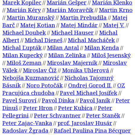
Marek Kopilec
Marián Gešper
Marián Klenko
//
//
Marián Kéry
Marián Moravčík
Martin Krno
//
//
//
Martin Muranský
Martin Prebudila
Matej
//
//
//
Barč
Matej Kotian
Matej Mindár
Matej V.
//
//
//
//
Michael Doubek
Michael Hauser
Michal
//
//
Albert
Michal Dieneš
Michal Macháček
//
//
//
Michal Ľupták
Milan Antal
Milan Kenda
//
//
//
Milan Kupecký
Milan Zelinka
Miloš Jesenský
//
//
Miloš Zeman
Miroslav Majerník
Miroslav
//
//
//
Válek
Miroslav Číž
Monika Uhlerová
//
//
//
Nebojša Kuzmanović
Nicholas Tajomný
//
Básnik
Noro Potočák
Ondrej Gorod II.
OZ
//
//
//
Pracujúca chudoba
Pavel Michael Josífek
//
//
Pavel Suroví
Pavol Dinka
Pavol Janík
Peter
//
//
//
Dinuš
Peter Hron
Peter Kubica
Peter
//
//
//
Pellegrini
Peter Schvantner
Peter Staněk
//
//
//
Peter Zajac-Vanka
prof. Jaroslav Husár
//
//
Radoslav Žgrada
Rafael Paulina Pina Bécquer
//