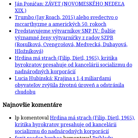
Ján Poničan: ZÁVET (NOVOMESKÉHO NEDEĽA
XIX.)
Trumbo (Jay Roach, 2015) alebo svedectvo o
mccarthyzme a amerických 50. rokoch
Predstavujeme výtvarníkov SNP IV.: Ďalšie
významné ženy výtvarníčky z radov SZPB
(Rosulková, Cvengrošová, Medvecká, Dubayová,
Hložníková)
Hrdina má strach (Filip, Dietl, 1965), kritika
byrokratov presahuje od kancelárii socializmu do
nadnárodných korporácií
Lucia Hubinská: Krajina s 1,4 miliardami
obyvateľov zvýšila životnú úroveň a odstránila
chudobu
Najnovšie komentáre
lp
komentoval
Hrdina má strach (Filip, Dietl, 1965),
kritika byrokratov presahuje od kancelárii
socializmu do nadnárodných korporácií
foxit reader kuyhaa
komentoval
Príklady