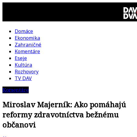
Skip
to
content
Domáce
DAV
Ekonomika
Zahraničné
DVA
Komentáre
Eseje
–
Kultúra
Rozhovory
kultúrno-
TV DAV
Komentáre
politická
Miroslav Majerník: Ako pomáhajú
revue
reformy zdravotníctva bežnému
občanovi