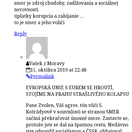
smer je zdroj chudoby, zadlžovania a sociálnej
nerovnosti
úplatky korupcia a zabíjanie …
to je smer a jeho voliči
Reply
Vašek z Moravy
15. októbra 2019 at 22:48
Permalink
EVROPSKÁ UNIE S EUREM SE HROUTÍ,
STOJÍME NA PRAHU STRAŠLIVÉHO KOLAPSU
Pane Zvolen, Váš agres. tón vůči S.
Kotrádyové v souvislosti se stranou SMER
začíná překračovat únosné meze. Zastavte se,
protože jste se dal na špatnou cestu. Nedávno
jste odsoudil socialismus a ČSSR, obhajoval