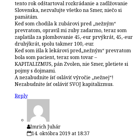
tento rok odštartoval rozkrádanie a zadlžovanie
Slovenska, nezvaľujte všetko na Smer, niečo si
pamätám.
Keď som chodila k zubárovi pred „nežným“
prevratom, opravil mi zuby zadarmo, teraz som
zaplatila za plombovanie 45,-eur prvýkrát, 45,-eur
druhýkrát, spolu takmer 100,-eur.
Keď som išla k lekárovi pred„nežným“ prevratom
bola som pacient, teraz som tovar –
KAPITALIZMUS, pán Zvolen, nie Smer, pletiete si
pojmy s dojmami.
A nezabudnite ísť osláviť výročie „nežnej“!
Nezabudnite ísť osláviť SVOJ kapitalizmus.
Reply
Imrich Juhár
14. októbra 2019 at 18:37