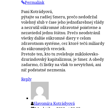
Permalink
Pani Kotrádyová,
pýtajte sa radšej Smeru, prečo nedodržal
volebný sľub v čase jeho jednofarebnej vlády
a nezrušil súkromné zdravotné poisťovne a
nezaviedol jednu štátnu. Prečo neodstránil
všetky ďalšie súkromné diery v celom
zdravotnom systéme, cez ktoré tečú miliardy
do súkromných vreciek.
Pretože ten, kto tu zvelebuje miklošovsko-
dzurindovský kapitalizmus, je Smer. A obedy
zadarmo, či lístky na vlak to nevytrhnú, ani
nič podstatné nezmenia.
Reply
Slavomíra Kotrádyová