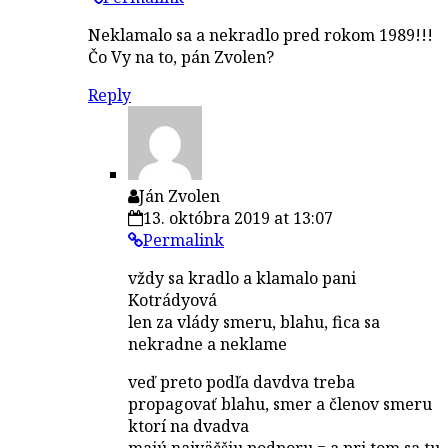
Neklamalo sa a nekradlo pred rokom 1989!!!
Čo Vy na to, pán Zvolen?
Reply
Ján Zvolen
13. októbra 2019 at 13:07
Permalink
vždy sa kradlo a klamalo pani
Kotrádyová
len za vlády smeru, blahu, fica sa
nekradne a neklame
veď preto podľa davdva treba
propagovať blahu, smer a členov smeru
ktorí na dvadva
majú najväčšiu podporu = a pri tom sa tu