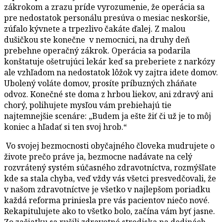
zákrokom a zrazu príde vyrozumenie, že operácia sa
pre nedostatok personálu presúva o mesiac neskoršie,
zúfalo kývnete a trpezlivo čakáte ďalej. Z malou
dušičkou ste konečne v nemocnici, na druhy deň
prebehne operačný zákrok. Operácia sa podarila
konštatuje ošetrujúci lekár keď sa preberiete z narkózy
ale vzhľadom na nedostatok lôžok vy zajtra idete domov.
Ubolený voláte domov, prosíte príbuzných zháňate
odvoz. Konečné ste doma z hrbou liekov, ani zdravý ani
chorý, polihujete mysľou vám prebiehajú tie
najtemnejšie scenáre: „Budem ja ešte žiť či už je to môj
koniec a hľadať si ten svoj hrob.“
Vo svojej bezmocnosti obyčajného človeka mudrujete o
živote prečo práve ja, bezmocne nadávate na celý
rozvrátený systém súčasného zdravotníctva, rozmýšľate
kde sa stala chyba, veď vždy vás všetci presvedčovali, že
v našom zdravotníctve je všetko v najlepšom poriadku
každá reforma priniesla pre vás pacientov niečo nové.
Rekapitulujete ako to všetko bolo, začína vám byť jasne.
Zo začiatku sa rušili zdravotné strediska na dedinách