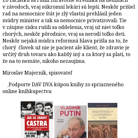
v závodoch, vraj súkromní lekári sú lepší. Neskôr prišiel
rad na nemocnice štát je zlý vlastní prehlásil jeden
múdry minister a tak sa nemocnice privatizovali. Tie
v záujme zisku rušili sa oddelenia, vraj už niet toľko
chorých, neskôr pôrodnice, vraj sa nerodí toľko deti.
Neskôr nejaká múdra reformná hlava prišla na to, že
chorý človek už nie je pacient ale klient, že zdravie je
určitý druh tovaru ako každý iný a za ktorý sa platí, to
že na to nemáte, nikoho nezaujíma.
Miroslav Majerník, spisovateľ
Podporte DAV DVA kúpou knihy zo spriazneného
online kníhkupectva: