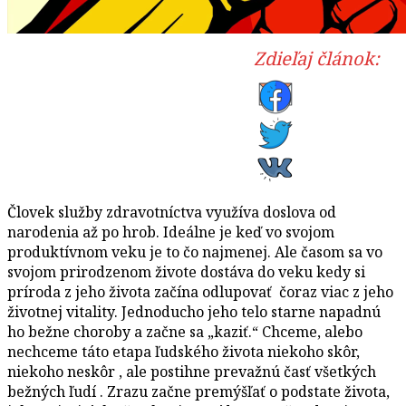
Zdieľaj článok:
Človek služby zdravotníctva využíva doslova od
narodenia až po hrob. Ideálne je keď vo svojom
produktívnom veku je to čo najmenej. Ale časom sa vo
svojom prirodzenom živote dostáva do veku kedy si
príroda z jeho života začína odlupovať čoraz viac z jeho
životnej vitality. Jednoducho jeho telo starne napadnú
ho bežne choroby a začne sa „kaziť.“ Chceme, alebo
nechceme táto etapa ľudského života niekoho skôr,
niekoho neskôr , ale postihne prevažnú časť všetkých
bežných ľudí . Zrazu začne premýšľať o podstate života,