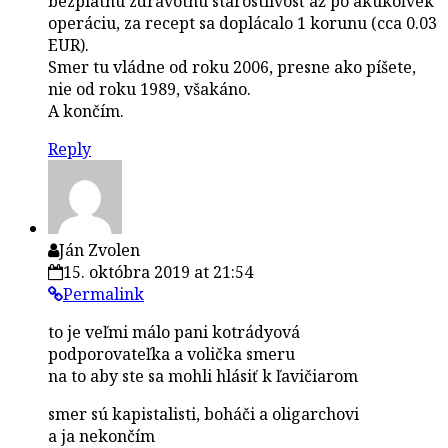
bezplatnú zdravotnú starostlivosť až po akúkoľvek
operáciu, za recept sa doplácalo 1 korunu (cca 0.03
EUR).
Smer tu vládne od roku 2006, presne ako píšete,
nie od roku 1989, všakáno.
A končím.
Reply
Ján Zvolen
15. októbra 2019 at 21:54
Permalink
to je veľmi málo pani kotrádyová
podporovateľka a volička smeru
na to aby ste sa mohli hlásiť k ľavičiarom
smer sú kapistalisti, boháči a oligarchovi
a ja nekončím