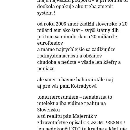
dookola opakuje ako treba zmeniť
systém !
od roku 2006 smer zadlžil slovensko o 20
milárd eur ako štát – zvýšl štátny dlh
pri tom sa minulo skoro 20 miliárd z
eurofondov
a máme najrýchlejšie sa zadlžujúce
rodiny,domácnosti a občanov
chudoba a neúcta = všade len kšefty a
peniaze
ale smer a havne baha sú stále naj
aj pre vás pani Kotrádyová
tomu nerozumiem – nemám na to
intelekt a iba vidíme realitu na
Slovensku
a tú realitu pán Majerník v
zdravotníctve opísal CELKOM PRESNE !
len nedokončil KTO tu kradne a kšeftuje