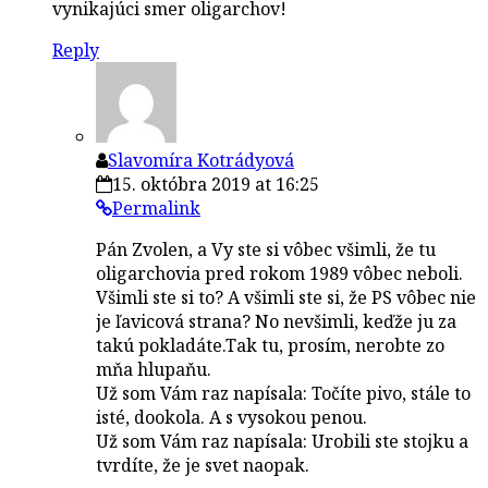
vynikajúci smer oligarchov!
Reply
Slavomíra Kotrádyová
15. októbra 2019 at 16:25
Permalink
Pán Zvolen, a Vy ste si vôbec všimli, že tu
oligarchovia pred rokom 1989 vôbec neboli.
Všimli ste si to? A všimli ste si, že PS vôbec nie
je ľavicová strana? No nevšimli, keďže ju za
takú pokladáte.Tak tu, prosím, nerobte zo
mňa hlupaňu.
Už som Vám raz napísala: Točíte pivo, stále to
isté, dookola. A s vysokou penou.
Už som Vám raz napísala: Urobili ste stojku a
tvrdíte, že je svet naopak.