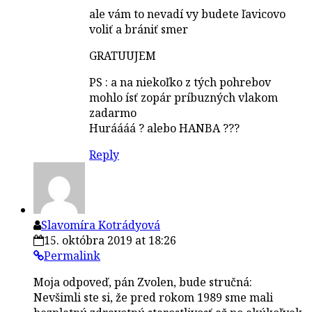
ale vám to nevadí vy budete ľavicovo
voliť a brániť smer
GRATUUJEM
PS : a na niekoľko z tých pohrebov
mohlo ísť zopár príbuzných vlakom
zadarmo
Huráááá ? alebo HANBA ???
Reply
Slavomíra Kotrádyová
15. októbra 2019 at 18:26
Permalink
Moja odpoveď, pán Zvolen, bude stručná:
Nevšimli ste si, že pred rokom 1989 sme mali