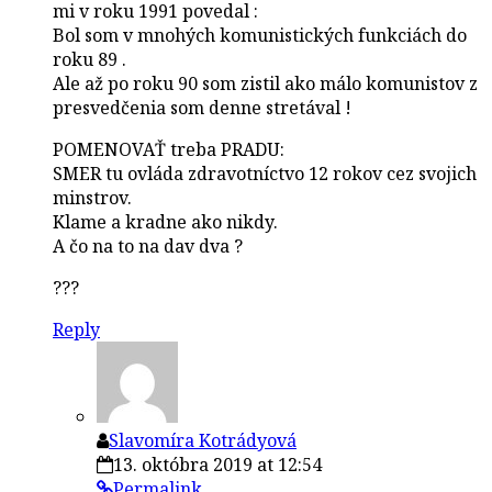
mi v roku 1991 povedal :
Bol som v mnohých komunistických funkciách do
roku 89 .
Ale až po roku 90 som zistil ako málo komunistov z
presvedčenia som denne stretával !
POMENOVAŤ treba PRADU:
SMER tu ovláda zdravotníctvo 12 rokov cez svojich
minstrov.
Klame a kradne ako nikdy.
A čo na to na dav dva ?
???
Reply
Slavomíra Kotrádyová
13. októbra 2019 at 12:54
Permalink