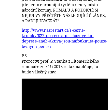
jste tento eurounijní systém s eury místo
národní koruny. POMALU A POZORNĚ SI
NEJEN VY PŘEČTĚTE NÁSLEDUJÍCÍ ČLÁNEK,
A RADĚJI DVAKRÁT!
http://www.nasrestart.cz/z-cerne-
kroniky/622-po-recesi-prichazi-velka-
deprese-aneb-aktiva-jsou-nafouknuta-pouze-
levnymi-penezi
P.S.
Proroctví prof. P. Staňka z Litoměřického
semináře ze září 2018 se tak naplňuje, to
bude válečný stav: