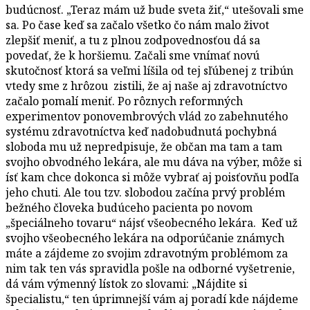
budúcnosť. „Teraz mám už bude sveta žiť,“ utešovali sme
sa. Po čase keď sa začalo všetko čo nám malo život
zlepšiť meniť, a tu z plnou zodpovednosťou dá sa
povedať, že k horšiemu. Začali sme vnímať novú
skutočnosť ktorá sa veľmi líšila od tej sľúbenej z tribún
vtedy sme z hrôzou zistili, že aj naše aj zdravotníctvo
začalo pomalí meniť. Po rôznych reformných
experimentov ponovembrových vlád zo zabehnutého
systému zdravotníctva keď nadobudnutá pochybná
sloboda mu už nepredpisuje, že občan ma tam a tam
svojho obvodného lekára, ale mu dáva na výber, môže si
ísť kam chce dokonca si môže vybrať aj poisťovňu podľa
jeho chuti. Ale tou tzv. slobodou začína prvý problém
bežného človeka budúceho pacienta po novom
„špeciálneho tovaru“ nájsť všeobecného lekára. Keď už
svojho všeobecného lekára na odporúčanie známych
máte a zájdeme zo svojim zdravotným problémom za
nim tak ten vás spravidla pošle na odborné vyšetrenie,
dá vám výmenný lístok zo slovami: „Nájdite si
špecialistu,“ ten úprimnejší vám aj poradí kde nájdeme