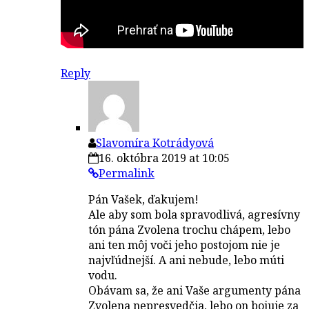
Reply
Slavomíra Kotrádyová
16. októbra 2019 at 10:05
Permalink
Pán Vašek, ďakujem!
Ale aby som bola spravodlivá, agresívny
tón pána Zvolena trochu chápem, lebo
ani ten môj voči jeho postojom nie je
najvľúdnejší. A ani nebude, lebo múti
vodu.
Obávam sa, že ani Vaše argumenty pána
Zvolena nepresvedčia, lebo on bojuje za