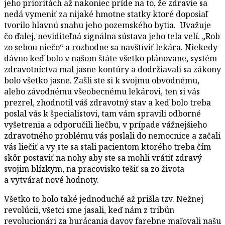
jeho prioritách až nakoniec príde na to, že zdravie sa
nedá vymeniť za nijaké hmotne statky ktoré doposiaľ
tvorilo hlavnú snahu jeho pozemského bytia. Uvažuje
čo ďalej, neviditeľná signálna sústava jeho tela velí. „Rob
zo sebou niečo“ a rozhodne sa navštíviť lekára. Niekedy
dávno keď bolo v našom štáte všetko plánovane, systém
zdravotníctva mal jasne kontúry a dodržiavali sa zákony
bolo všetko jasne. Zašli ste si k svojmu obvodnému,
alebo závodnému všeobecnému lekárovi, ten si vás
prezrel, zhodnotil váš zdravotný stav a keď bolo treba
poslal vás k špecialistovi, tam vám spravili odborné
vyšetrenia a odporučili liečbu, v prípade vážnejšieho
zdravotného problému vás poslali do nemocnice a začali
vás liečiť a vy ste sa stali pacientom ktorého treba čím
skôr postaviť na nohy aby ste sa mohli vrátiť zdravý
svojim blízkym, na pracovisko tešiť sa zo života
a vytvárať nové hodnoty.
Všetko to bolo také jednoduché až prišla tzv. Nežnej
revolúcii, všetci sme jasali, keď nám z tribún
revolucionári za burácania davov farebne maľovali našu