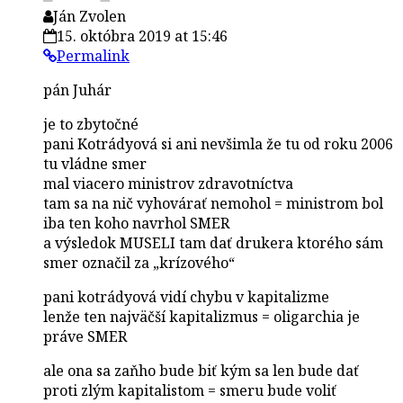
Ján Zvolen
15. októbra 2019 at 15:46
Permalink
pán Juhár
je to zbytočné
pani Kotrádyová si ani nevšimla že tu od roku 2006
tu vládne smer
mal viacero ministrov zdravotníctva
tam sa na nič vyhovárať nemohol = ministrom bol
iba ten koho navrhol SMER
a výsledok MUSELI tam dať drukera ktorého sám
smer označil za „krízového“
pani kotrádyová vidí chybu v kapitalizme
lenže ten najväčší kapitalizmus = oligarchia je
práve SMER
ale ona sa zaňho bude biť kým sa len bude dať
proti zlým kapitalistom = smeru bude voliť