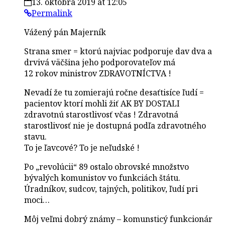
13. októbra 2019 at 12:05
Permalink
Vážený pán Majerník
Strana smer = ktorú najviac podporuje dav dva a
drvivá väčšina jeho podporovateľov má
12 rokov ministrov ZDRAVOTNÍCTVA !
Nevadí že tu zomierajú ročne desaťtisíce ľudí =
pacientov ktorí mohli žiť AK BY DOSTALI
zdravotnú starostlivosť včas ! Zdravotná
starostlivosť nie je dostupná podľa zdravotného
stavu.
To je ľavcové? To je neľudské !
Po „revolúcii“ 89 ostalo obrovské množstvo
bývalých komunistov vo funkciách štátu.
Úradníkov, sudcov, tajných, politikov, ľudí pri
moci…
Môj veľmi dobrý známy – komunsticý funkcionár