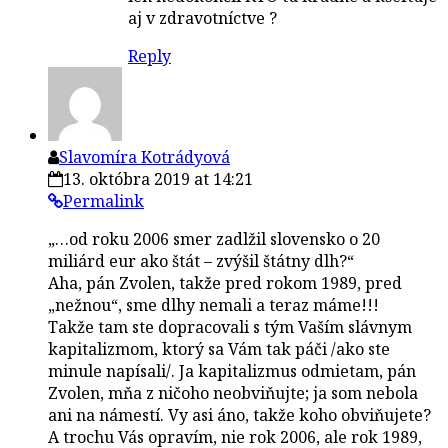
aj v zdravotníctve ?
Reply
Slavomíra Kotrádyová
13. októbra 2019 at 14:21
Permalink
„…od roku 2006 smer zadlžil slovensko o 20
miliárd eur ako štát – zvýšil štátny dlh?“
Aha, pán Zvolen, takže pred rokom 1989, pred
„nežnou“, sme dlhy nemali a teraz máme!!!
Takže tam ste dopracovali s tým Vaším slávnym
kapitalizmom, ktorý sa Vám tak páči /ako ste
minule napísali/. Ja kapitalizmus odmietam, pán
Zvolen, mňa z ničoho neobviňujte; ja som nebola
ani na námestí. Vy asi áno, takže koho obviňujete?
A trochu Vás opravím, nie rok 2006, ale rok 1989,