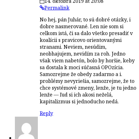
14. októbra 2019 at 20:08
Permalink
No hej, pán Juhár, to sú dobré otázky, i
dobre nasmerované. Len nie som si
celkom istá, či sa dalo všetko presadiť v
koalícii s pravicovo orientovanými
stranami. Neviem, nesúdim,
neobhajujem, nevidím za roh. Jedno
však viem nabetón, bolo by horšie, keby
sa dostala k moci súčasná OPOzícia.
Samozrejme že obedy zadarmo a i.
problémy nevyriešia, samozrejme, že to
chce systémové zmeny, lenže, je tu jedno
lenže — ľud si ich akosi neželá,
kapitalizmus si jednoducho nedá.
Reply