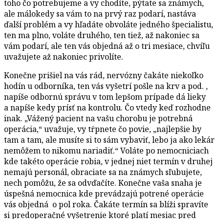
toho čo potrebujeme a vy chodíte, pýtate sa známych,
ale málokedy sa vám to na prvý raz podarí, nastáva
ďalší problém a vy hľadáte obvoláte jedného špecialistu,
ten ma plno, voláte druhého, ten tiež, až nakoniec sa
vám podarí, ale ten vás objedná až o tri mesiace, chvíľu
uvažujete až nakoniec privolíte.
Konečne prišiel na vás rád, nervózny čakáte niekoľko
hodín u odborníka, ten vás vyšetrí pošle na krv a pod. ,
napíše odbornú správu v tom lepšom prípade dá lieky
a napíše kedy prísť na kontrolu. Čo vtedy keď rozhodne
inak. „Vážený pacient na vašu chorobu je potrebná
operácia,“ uvažuje, vy tŕpnete čo povie, „najlepšie by
tam a tam, ale musíte si to sám vybaviť, lebo ja ako lekár
nemôžem to nikomu nariadiť.“ Voláte po nemocniciach
kde takéto operácie robia, v jednej niet termín v druhej
nemajú personál, obraciate sa na známych sľubujete,
nech pomôžu, že sa odvďačíte. Konečne vaša snaha je
úspešná nemocnica kde prevádzajú potrené operácie
vás objedná o pol roka. Čakáte termín sa blíži spravíte
si predoperačné vyšetrenie ktoré platí mesiac pred