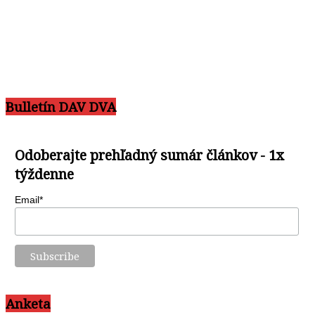
Bulletín DAV DVA
Odoberajte prehľadný sumár článkov - 1x
týždenne
Email*
Anketa