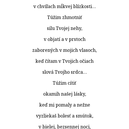
v chvíľach mĺkvej blízkosti…
Túžim zhmotniť
silu Tvojej nehy,
v objatí a v prstoch
zaborených v mojich vlasoch,
keď čítam v Tvojich očiach
slová Tvojho srdca…
Túžim cítiť
okamih našej lásky,
keď mi pomaly a nežne
vyzliekaš bolesť a smútok,
v bielej, bezsennej noci,