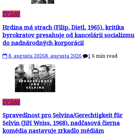
TV DAV
Hrdina má strach (Filip, Dietl, 1965), kritika
byrokratov presahuje od kancelárii socializmu
do nadnárodných korporácií
8. augusta 2026
8. augusta 2026
1
6 min read
TV DAV
Spravedlnost pro Selvina/Gerechtigkeit für
Selvin (Jiří Weiss, 1968), nadčasová čierna
komédia nastavuje zrkadlo médiám