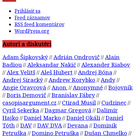
Prihlásiť sa
Feed záznamov
RSS feed komentárov
WordPress.org
Autori a diskutéri
Adam Šipkovský
Adrián Ondrovič
Alain
//
//
Badiou
Aleksandar Nakić
Alexander Riabov
//
//
Alex Velitš
Aleš Hubert
Andrej Bóna
//
//
//
//
Andrej Siracký
Andrew Korybko
Andy
//
//
//
Angie Oravcová
Anon.
Anonymné
Bojovník
//
//
//
Boris Demovič
Branislav Fábry
//
//
//
casopisargument.cz
Ctirad Musil
Cudzinec
//
//
//
Cyril Sekerka
Dagmar Gregová
Dalimír
//
//
Hajko
Daniel Marko
Daniel Okáli
Daniel
//
//
//
Tóth
DAV
DAV DVA
Devana
Dominik
//
//
//
//
Petruška
Domino Petruška
Dušan Chmelko
//
//
//