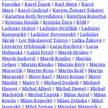
Panuška
Karel Čapek
Karl Marx
Karol
//
//
//
Marx
Karol Ondriaš
Kasym-Žomart Tokajev
//
//
Katarína Roth Neveďalová
Kateřina Konečná
//
//
Kristián Haulík
Kristián Čura
KSM
//
//
//
//
Ladislav Hohoš
Ladislav Hvižďák
Ladislav
//
//
Kamenický
Ladislav Novomeský
Ladislav
//
//
Skrak
Lev Nikolajevič Tolstoj
Lidka Žáková
//
//
//
Literárny týždenník
Lucia Burdová
Lucia
//
//
Hubinská
Lukáš Perný
Marek Hrubec
//
//
//
Marek Jankovič
Marek Kopilec
Marián
//
//
Gešper
Marián Klenko
Marián Kéry
Marián
//
//
//
Moravčík
Martin Krno
Martin Kráľ
Martin
//
//
//
Muranský
Matej Barč
Matej Kotian
Matej
//
//
//
Mindár
Matej V.
Michael Doubek
Michael
//
//
//
Hauser
Michal Albert
Michal Dieneš
Michal
//
//
//
Macháček
Michal Ľupták
Milan Antal
Milan
//
//
//
Kenda
Milan Kupecký
Milan Zelinka
Miloš
//
//
//
Jesenský
Miloš Zeman
Miroslav Majerník
//
//
//