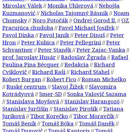
Miroslav Válek
Monika Uhlerová
Nebojša
//
//
Kuzmanović
Nicholas Tajomný Básnik
Noam
//
//
Chomsky
Noro Potočák
Ondrej Gorod II.
OZ
//
//
//
Pracujúca chudoba
Pavel Michael Josífek
//
//
Pavol Dinka
Pavol Janík
Peter Dinuš
Peter
//
//
//
Hron
Peter Kubica
Peter Pellegrini
Peter
//
//
//
Schvantner
Peter Staněk
Peter Zajac-Vanka
//
//
//
prof. Jaroslav Husár
Radoslav Žgrada
Rafael
//
//
Paulina Pina Bécquer
Redakcia
Richard
//
//
Cviklovič
Richard Raši
Richard Sťahel
//
//
//
Robert Burgan
Robert Fico
Roman Michelko
//
//
Ruské centrum
Slavoj Žižek
Slavomíra
//
//
//
Kotrádyová
Smer-SD
Sonka Valovič Sazama
//
//
Stanislava Moyšová
Stanislav Harangozó
//
//
//
Stanislav Jurčišin
Stanislav Pirošík
Tatiana
//
//
Juríková
Tibor Korečko
Tibor Moravčík
//
//
//
Tomáš Beník
Tomáš Bóka
Tomáš Daněk
//
//
//
Tomáš Dugovič
Tomáš Kantoris
Tomáš
//
//