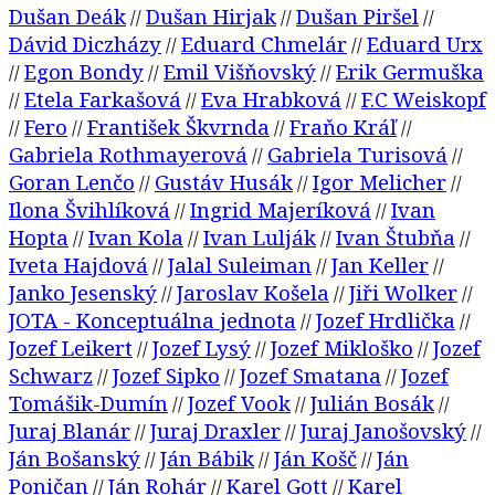
Dušan Deák
Dušan Hirjak
Dušan Piršel
//
//
//
Dávid Diczházy
Eduard Chmelár
Eduard Urx
//
//
Egon Bondy
Emil Višňovský
Erik Germuška
//
//
//
Etela Farkašová
Eva Hrabková
F.C Weiskopf
//
//
//
Fero
František Škvrnda
Fraňo Kráľ
//
//
//
//
Gabriela Rothmayerová
Gabriela Turisová
//
//
Goran Lenčo
Gustáv Husák
Igor Melicher
//
//
//
Ilona Švihlíková
Ingrid Majeríková
Ivan
//
//
Hopta
Ivan Kola
Ivan Lulják
Ivan Štubňa
//
//
//
//
Iveta Hajdová
Jalal Suleiman
Jan Keller
//
//
//
Janko Jesenský
Jaroslav Košela
Jiři Wolker
//
//
//
JOTA - Konceptuálna jednota
Jozef Hrdlička
//
//
Jozef Leikert
Jozef Lysý
Jozef Mikloško
Jozef
//
//
//
Schwarz
Jozef Sipko
Jozef Smatana
Jozef
//
//
//
Tomášik-Dumín
Jozef Vook
Julián Bosák
//
//
//
Juraj Blanár
Juraj Draxler
Juraj Janošovský
//
//
//
Ján Bošanský
Ján Bábik
Ján Košč
Ján
//
//
//
Poničan
Ján Rohár
Karel Gott
Karel
//
//
//