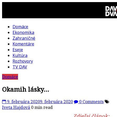
Skip
to
content
Domáce
DAV
Ekonomika
Zahraničné
DVA
Komentáre
Eseje
–
Kultúra
Rozhovory
kultúrno-
TV DAV
Domáce
politická
Okamih lásky…
revue
9. februára 2020
9. februára 2020
0 Comments
Iveta Hajdová
0 min read
Zdieľaj článok: