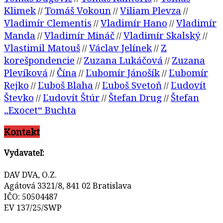
Klimek
Tomáš Vokoun
Viliam Plevza
//
//
//
Vladimír Clementis
Vladimír Hano
Vladimír
//
//
Manda
Vladimír Mináč
Vladimír Skalský
//
//
//
Vlastimil Matouš
Václav Jelínek
Z
//
//
korešpondencie
Zuzana Lukáčová
Zuzana
//
//
Plevíková
Čína
Ľubomír Jánošík
Ľubomír
//
//
//
Rejko
Ľuboš Blaha
Ľuboš Svetoň
Ľudovít
//
//
//
Števko
Ľudovít Štúr
Štefan Drug
Štefan
//
//
//
„Exocet“ Buchta
Kontakt
Vydavateľ:
DAV DVA, O.Z.
Agátová 3321/8, 841 02 Bratislava
IČO: 50504487
EV 137/25/SWP