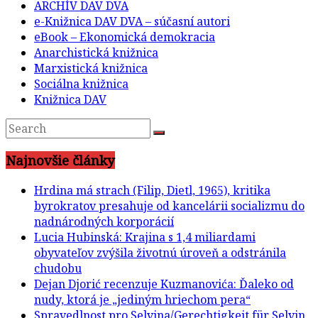
ARCHÍV DAV DVA
e-Knižnica DAV DVA – súčasní autori
eBook – Ekonomická demokracia
Anarchistická knižnica
Marxistická knižnica
Sociálna knižnica
Knižnica DAV
Najnovšie články
Hrdina má strach (Filip, Dietl, 1965), kritika
byrokratov presahuje od kancelárii socializmu do
nadnárodných korporácií
Lucia Hubinská: Krajina s 1,4 miliardami
obyvateľov zvýšila životnú úroveň a odstránila
chudobu
Dejan Djorić recenzuje Kuzmanovića: Ďaleko od
nudy, ktorá je „jediným hriechom pera“
Spravedlnost pro Selvina/Gerechtigkeit für Selvin