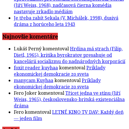
(Jiří Weiss, 1968), nadčasová čierna komédia
nastavuje zrkadlo médiám
Je třeba zabít Sekala (V. Michálek, 1998), dusivá
dráma z horúceho leta 1943
Najnovšie komentáre
Lukáš Perný
komentoval
Hrdina má strach (Filip,
Dietl, 1965), kritika byrokratov presahuje od
kancelárii socializmu do nadnárodných korporácií
foxit reader kuyhaa
komentoval
Príklady
ekonomickej demokracie zo sveta
manycam Kuyhaa
komentoval
Príklady
ekonomickej demokracie zo sveta
Fero Joker
komentoval
Třicet jedna ve stínu (Jiří
Weiss, 1965), československo-britská existenciálna
dráma
Fero
komentoval
LETNÉ KINO TV DAV: Každý deň
— jeden film