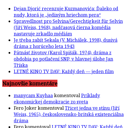
Dejan Djorić recenzuje Kuzmanovića: Ďaleko od
nudy, ktorá je „jediným hriechom pera“
Spravedlnost pro Selvina/Gerechtigkeit für Selvin
(Jiří Weiss, 1968), nadčasová čierna komédia
nastavuje zrkadlo médiám
Je třeba zabít Sekala (V. Michálek, 1998), dusivá
dráma z horúceho leta 1943
Pätnásť životov (Karol Spišák, 1974), dráma z
obdobia po potlačení SNP, v hlavnej úlohe Jan
Tříska
LETNÉ KINO TV DAV: Každý deň — jeden film
Najnovšie komentáre
manycam Kuyhaa
komentoval
Príklady
ekonomickej demokracie zo sveta
Fero Joker
komentoval
Třicet jedna ve stínu (Jiří
Weiss, 1965), československo-britská existenciálna
dráma
Fero
komentoval
LETNÉ KINO TV DAV: Každý deň