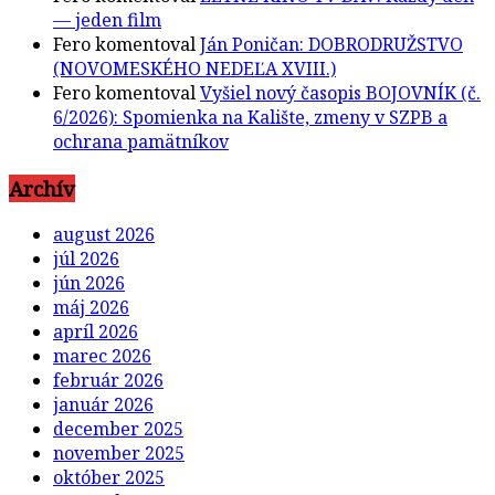
— jeden film
Fero
komentoval
Ján Poničan: DOBRODRUŽSTVO
(NOVOMESKÉHO NEDEĽA XVIII.)
Fero
komentoval
Vyšiel nový časopis BOJOVNÍK (č.
6/2026): Spomienka na Kalište, zmeny v SZPB a
ochrana pamätníkov
Archív
august 2026
júl 2026
jún 2026
máj 2026
apríl 2026
marec 2026
február 2026
január 2026
december 2025
november 2025
október 2025