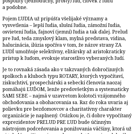
pospolitý (jednoduchý, prostý) ľud, človek z ľudu
a podobne.
Pojem ĽUDIA už pripúšťa všelijaké významy a
vysvetlenia – lepší ľudia, slušní ľudia, zámožní ľudia,
osvietení ľudia, fajnoví (jemní) ľudia a tak ďalej. Prelud
pre ľud, teda zmyslový klam, mylná predstava, vidina,
halucinácia, ilúzia spočíva v tom, že názov strany ZA
ĽUDÍ umožňuje selektívny, elitársky až aristokraticky
prístup k ľuďom, evokuje starostlivo vyberaných ľudí.
Je to rovnaká zásada ako v takzvaných dobročinných
spolkoch a kluboch typu ROTARY, ktorých vypočítaví,
ziskuchtiví, prospechárski a sebeckí členovia naozaj
pomáhajú ĽUĎOM, lenže predovšetkým a systematicky
SAMI SEBE – najmä v uzavretom kolotoči vzájomného
obchodovania a obohacovania sa. Raz do roka uvaria aj
polievku pre bezdomovcov a charitatívny charakter
organizácie je naplnený. Otázkou je, či dobre vypočítaný
exprezidentov PRELUD PRE ĽUD bude účinným
nástrojom podceňovania a ponižovania väčšiny, ktorá už