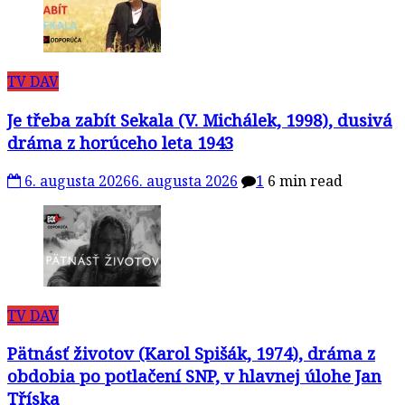
TV DAV
Je třeba zabít Sekala (V. Michálek, 1998), dusivá
dráma z horúceho leta 1943
6. augusta 2026
6. augusta 2026
1
6 min read
TV DAV
Pätnásť životov (Karol Spišák, 1974), dráma z
obdobia po potlačení SNP, v hlavnej úlohe Jan
Tříska