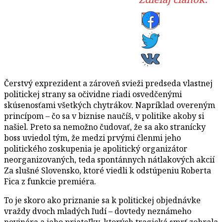
Čerstvý exprezident a zároveň svieži predseda vlastnej
politickej strany sa očividne riadi osvedčenými
skúsenosťami všetkých chytrákov. Napríklad overeným
princípom – čo sa v biznise naučíš, v politike akoby si
našiel. Preto sa nemožno čudovať, že sa ako stranícky
boss uviedol tým, že medzi prvými členmi jeho
politického zoskupenia je apolitický organizátor
neorganizovaných, teda spontánnych nátlakových akcií
Za slušné Slovensko, ktoré viedli k odstúpeniu Roberta
Fica z funkcie premiéra.
To je skoro ako priznanie sa k politickej objednávke
vraždy dvoch mladých ľudí – dovtedy neznámeho
novinára a jeho priateľky, ktorých tragická smrť zohrala