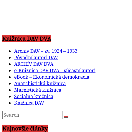
Knižnica DAV DVA
Archív DAV – zv. 1924 – 1933
Pôvodní autori DAV
ARCHÍV DAV DVA
e-Knižnica DAV DVA – súčasní autori
eBook – Ekonomická demokracia
Anarchistická knižnica
Marxistická knižnica
Sociálna knižnica
Knižnica DAV
Najnovšie články