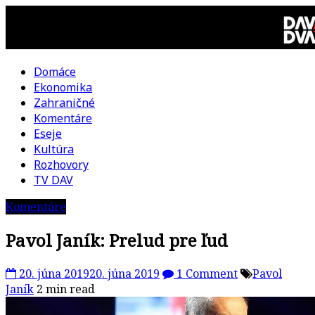
Skip
to
content
Domáce
DAV
Ekonomika
Zahraničné
DVA
Komentáre
Eseje
–
Kultúra
Rozhovory
kultúrno-
TV DAV
Komentáre
politická
Pavol Janík: Prelud pre ľud
revue
20. júna 2019
20. júna 2019
1 Comment
Pavol
Janík
2 min read