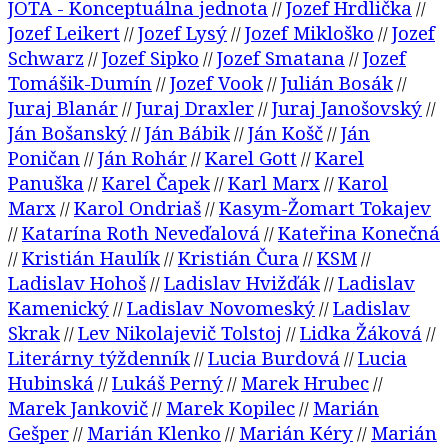
JOTA - Konceptuálna jednota
Jozef Hrdlička
//
//
Jozef Leikert
Jozef Lysý
Jozef Mikloško
Jozef
//
//
//
Schwarz
Jozef Sipko
Jozef Smatana
Jozef
//
//
//
Tomášik-Dumín
Jozef Vook
Julián Bosák
//
//
//
Juraj Blanár
Juraj Draxler
Juraj Janošovský
//
//
//
Ján Bošanský
Ján Bábik
Ján Košč
Ján
//
//
//
Poničan
Ján Rohár
Karel Gott
Karel
//
//
//
Panuška
Karel Čapek
Karl Marx
Karol
//
//
//
Marx
Karol Ondriaš
Kasym-Žomart Tokajev
//
//
Katarína Roth Neveďalová
Kateřina Konečná
//
//
Kristián Haulík
Kristián Čura
KSM
//
//
//
//
Ladislav Hohoš
Ladislav Hvižďák
Ladislav
//
//
Kamenický
Ladislav Novomeský
Ladislav
//
//
Skrak
Lev Nikolajevič Tolstoj
Lidka Žáková
//
//
//
Literárny týždenník
Lucia Burdová
Lucia
//
//
Hubinská
Lukáš Perný
Marek Hrubec
//
//
//
Marek Jankovič
Marek Kopilec
Marián
//
//
Gešper
Marián Klenko
Marián Kéry
Marián
//
//
//