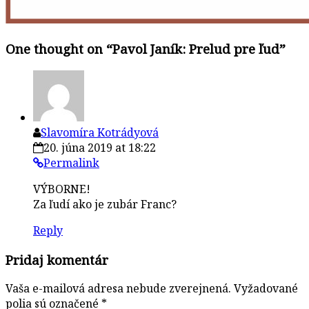
One thought on “
Pavol Janík: Prelud pre ľud
”
Slavomíra Kotrádyová
20. júna 2019 at 18:22
Permalink
VÝBORNE!
Za ľudí ako je zubár Franc?
Reply
Pridaj komentár
Vaša e-mailová adresa nebude zverejnená.
Vyžadované
polia sú označené
*