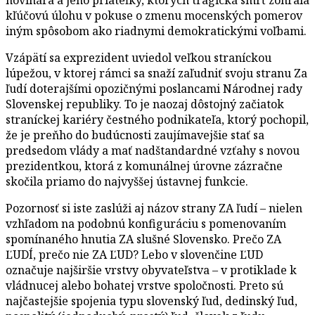
kľúčovú úlohu v pokuse o zmenu mocenských pomerov
iným spôsobom ako riadnymi demokratickými voľbami.
Vzápätí sa exprezident uviedol veľkou straníckou
lúpežou, v ktorej rámci sa snaží zaľudniť svoju stranu Za
ľudí doterajšími opozičnými poslancami Národnej rady
Slovenskej republiky. To je naozaj dôstojný začiatok
straníckej kariéry čestného podnikateľa, ktorý pochopil,
že je preňho do budúcnosti zaujímavejšie stať sa
predsedom vlády a mať nadštandardné vzťahy s novou
prezidentkou, ktorá z komunálnej úrovne zázračne
skočila priamo do najvyššej ústavnej funkcie.
Pozornosť si iste zaslúži aj názov strany ZA ľudí – nielen
vzhľadom na podobnú konfiguráciu s pomenovaním
spomínaného hnutia ZA slušné Slovensko. Prečo ZA
ĽUDÍ, prečo nie ZA ĽUD? Lebo v slovenčine ĽUD
označuje najširšie vrstvy obyvateľstva – v protiklade k
vládnucej alebo bohatej vrstve spoločnosti. Preto sú
najčastejšie spojenia typu slovenský ľud, dedinský ľud,