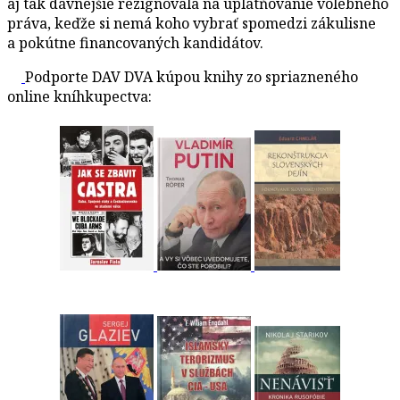
aj tak dávnejšie rezignovala na uplatňovanie volebného
práva, keďže si nemá koho vybrať spomedzi zákulisne
a pokútne financovaných kandidátov.
Podporte DAV DVA kúpou knihy zo spriazneného
online kníhkupectva: