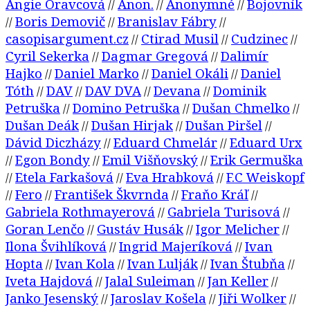
Angie Oravcová
Anon.
Anonymné
Bojovník
//
//
//
Boris Demovič
Branislav Fábry
//
//
//
casopisargument.cz
Ctirad Musil
Cudzinec
//
//
//
Cyril Sekerka
Dagmar Gregová
Dalimír
//
//
Hajko
Daniel Marko
Daniel Okáli
Daniel
//
//
//
Tóth
DAV
DAV DVA
Devana
Dominik
//
//
//
//
Petruška
Domino Petruška
Dušan Chmelko
//
//
//
Dušan Deák
Dušan Hirjak
Dušan Piršel
//
//
//
Dávid Diczházy
Eduard Chmelár
Eduard Urx
//
//
Egon Bondy
Emil Višňovský
Erik Germuška
//
//
//
Etela Farkašová
Eva Hrabková
F.C Weiskopf
//
//
//
Fero
František Škvrnda
Fraňo Kráľ
//
//
//
//
Gabriela Rothmayerová
Gabriela Turisová
//
//
Goran Lenčo
Gustáv Husák
Igor Melicher
//
//
//
Ilona Švihlíková
Ingrid Majeríková
Ivan
//
//
Hopta
Ivan Kola
Ivan Lulják
Ivan Štubňa
//
//
//
//
Iveta Hajdová
Jalal Suleiman
Jan Keller
//
//
//
Janko Jesenský
Jaroslav Košela
Jiři Wolker
//
//
//