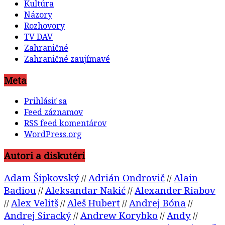
Kultúra
Názory
Rozhovory
TV DAV
Zahraničné
Zahraničné zaujímavé
Meta
Prihlásiť sa
Feed záznamov
RSS feed komentárov
WordPress.org
Autori a diskutéri
Adam Šipkovský
Adrián Ondrovič
Alain
//
//
Badiou
Aleksandar Nakić
Alexander Riabov
//
//
Alex Velitš
Aleš Hubert
Andrej Bóna
//
//
//
//
Andrej Siracký
Andrew Korybko
Andy
//
//
//