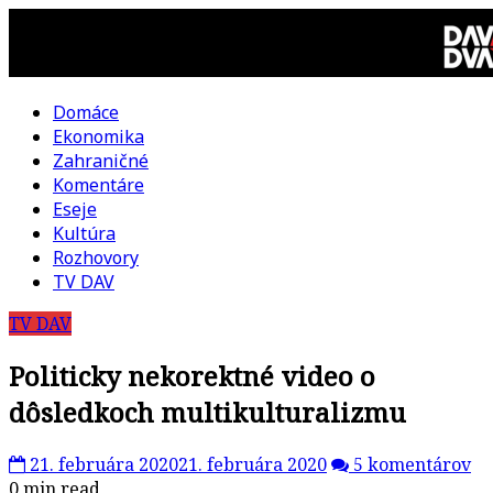
Skip
to
content
Domáce
DAV
Ekonomika
Zahraničné
DVA
Komentáre
Eseje
–
Kultúra
Rozhovory
kultúrno-
TV DAV
TV DAV
politická
Politicky nekorektné video o
revue
dôsledkoch multikulturalizmu
21. februára 2020
21. februára 2020
5 komentárov
0 min read