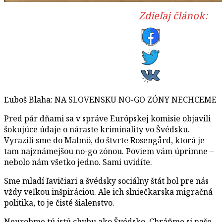
Zdieľaj článok:
Ľuboš Blaha: NA SLOVENSKU NO-GO ZÓNY NECHCEME
Pred pár dňami sa v správe Európskej komisie objavili
šokujúce údaje o náraste kriminality vo Švédsku.
Vyrazili sme do Malmö, do štvrte Rosengård, ktorá je
tam najznámejšou no-go zónou. Poviem vám úprimne –
nebolo nám všetko jedno. Sami uvidíte.
Sme mladí ľavičiari a švédsky sociálny štát bol pre nás
vždy veľkou inšpiráciou. Ale ich slniečkarska migračná
politika, to je čisté šialenstvo.
Neurobme tú istú chybu ako Švédsko. Chráňme si naše