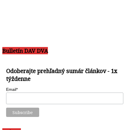
Bulletín DAV DVA
Odoberajte prehľadný sumár článkov - 1x
týždenne
Email*