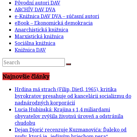
Pôvodní autori DAV
ARCHÍV DAV DVA
e-Knižnica DAV DVA – súčasní autori
eBook – Ekonomická demokracia
Anarchistická knižnica
Marxistická knižnica
Sociálna knižnica
Knižnica DAV
Najnovšie články
Hrdina má strach (Filip, Dietl, 1965), kritika
byrokratov presahuje od kancelárii socializmu do
nadnárodných korporácií
Lucia Hubinská: Krajina s 1,4 miliardami
obyvateľov zvýšila životnú úroveň a odstránila
chudobu
Dejan Djorić recenzuje Kuzmanovića: Ďaleko od
nudy, ktorá je „jediným hriechom pera“