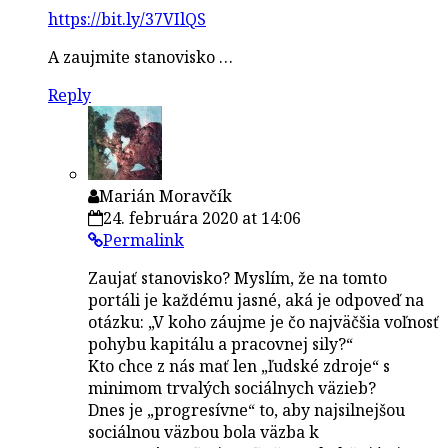
https://bit.ly/37VIlQS
A zaujmite stanovisko …
Reply
Marián Moravčík
24. februára 2020 at 14:06
Permalink
Zaujať stanovisko? Myslím, že na tomto
portáli je každému jasné, aká je odpoveď na
otázku: „V koho záujme je čo najväčšia voľnosť
pohybu kapitálu a pracovnej sily?“
Kto chce z nás mať len „ľudské zdroje“ s
minimom trvalých sociálnych väzieb?
Dnes je „progresívne“ to, aby najsilnejšou
sociálnou väzbou bola väzba k