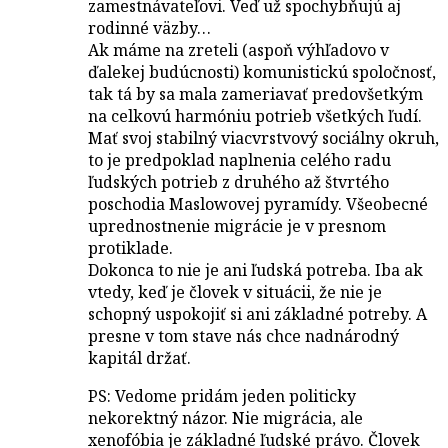
zamestnávateľovi. Veď už spochybňujú aj
rodinné väzby…
Ak máme na zreteli (aspoň výhľadovo v
ďalekej budúcnosti) komunistickú spoločnosť,
tak tá by sa mala zameriavať predovšetkým
na celkovú harmóniu potrieb všetkých ľudí.
Mať svoj stabilný viacvrstvový sociálny okruh,
to je predpoklad naplnenia celého radu
ľudských potrieb z druhého až štvrtého
poschodia Maslowovej pyramídy. Všeobecné
uprednostnenie migrácie je v presnom
protiklade.
Dokonca to nie je ani ľudská potreba. Iba ak
vtedy, keď je človek v situácii, že nie je
schopný uspokojiť si ani základné potreby. A
presne v tom stave nás chce nadnárodný
kapitál držať.
PS: Vedome pridám jeden politicky
nekorektný názor. Nie migrácia, ale
xenofóbia je základné ľudské právo. Človek