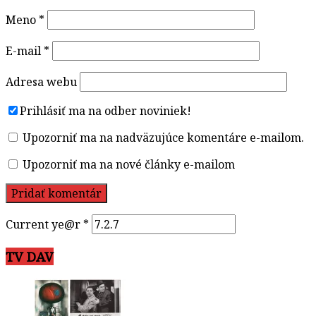
Meno
*
E-mail
*
Adresa webu
Prihlásiť ma na odber noviniek!
Upozorniť ma na nadväzujúce komentáre e-mailom.
Upozorniť ma na nové články e-mailom
Current ye@r
*
TV DAV