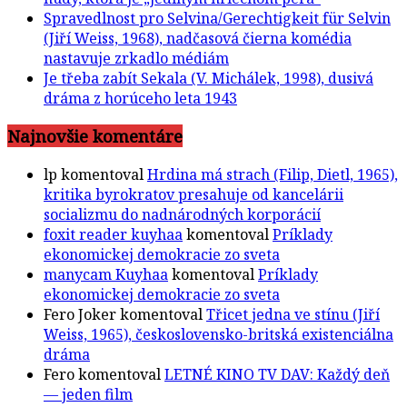
Spravedlnost pro Selvina/Gerechtigkeit für Selvin
(Jiří Weiss, 1968), nadčasová čierna komédia
nastavuje zrkadlo médiám
Je třeba zabít Sekala (V. Michálek, 1998), dusivá
dráma z horúceho leta 1943
Najnovšie komentáre
lp
komentoval
Hrdina má strach (Filip, Dietl, 1965),
kritika byrokratov presahuje od kancelárii
socializmu do nadnárodných korporácií
foxit reader kuyhaa
komentoval
Príklady
ekonomickej demokracie zo sveta
manycam Kuyhaa
komentoval
Príklady
ekonomickej demokracie zo sveta
Fero Joker
komentoval
Třicet jedna ve stínu (Jiří
Weiss, 1965), československo-britská existenciálna
dráma
Fero
komentoval
LETNÉ KINO TV DAV: Každý deň
— jeden film