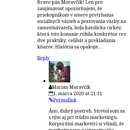
Bravo pán Moravčík! Len pre
zaujímavosť upozorňujem, že
priekopníkom v smere pretrhania
sociálnych väzieb a pestovania väzby na
zamestnávateľa, bola katolícka cirkev,
ktorá toto konanie robila konkrétne cez
dve praktiky: celibát a prekladania
kňazov. História sa opakuje…
Reply
Marián Moravčík
1. marca 2020 at 21:31
Permalink
Áno, dobrý postreh. Stretol som sa
s tým aj pri štúdiu marketingu.
Korporátni marketéri si všimli, že
marketingovo najúspešnejšia