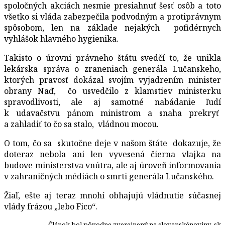
spoločných akciách nesmie presiahnuť šesť osôb a toto
všetko si vláda zabezpečila podvodným a protiprávnym
spôsobom, len na základe nejakých pofidérnych
vyhlášok hlavného hygienika.
Takisto o úrovni právneho štátu svedčí to, že unikla
lekárska správa o zraneniach generála Lučanskeho,
ktorých pravosť dokázal svojím vyjadrením minister
obrany Naď, čo usvedčilo z klamstiev ministerku
spravodlivosti, ale aj samotné nabádanie ľudí
k udavačstvu pánom ministrom a snaha prekryť
a zahladiť to čo sa stalo, vládnou mocou.
O tom, čo sa skutočne deje v našom štáte dokazuje, že
doteraz nebola ani len vyvesená čierna vlajka na
budove ministerstva vnútra, ale aj úroveň informovania
v zahraničných médiách o smrti generála Lučanského.
Žiaľ, ešte aj teraz mnohí obhajujú vládnutie súčasnej
vlády frázou „lebo Fico“.
Článok bol pôvodne zverejnený na slovanskénoviny .sk