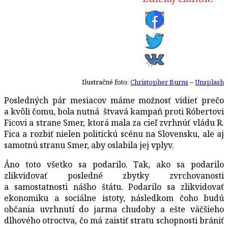
Ilustračné foto:
Christopher Burns
–
Unsplash
Posledných pár mesiacov máme možnosť vidieť prečo
a kvôli čomu, bola nutná štvavá kampaň proti Róbertovi
Ficovi a strane Smer, ktorá mala za cieľ zvrhnúť vládu R.
Fica a rozbiť nielen politickú scénu na Slovensku, ale aj
samotnú stranu Smer, aby oslabila jej vplyv.
Áno toto všetko sa podarilo. Tak, ako sa podarilo
zlikvidovať posledné zbytky zvrchovanosti
a samostatnosti nášho štátu. Podarilo sa zlikvidovať
ekonomiku a sociálne istoty, následkom čoho budú
občania uvrhnutí do jarma chudoby a ešte väčšieho
dlhového otroctva, čo má zaistiť stratu schopnosti brániť