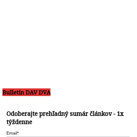
Bulletín DAV DVA
Odoberajte prehľadný sumár článkov - 1x
týždenne
Email*