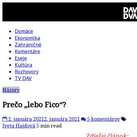
Skip
to
content
Domáce
DAV
Ekonomika
Zahraničné
DVA
Komentáre
Eseje
–
Kultúra
Rozhovory
kultúrno-
TV DAV
Názory
politická
Prečo „lebo Fico“?
revue
2. januára 2021
2. januára 2021
5 komentárov
Iveta Hajdová
5 min read
Zdieľaj článok: