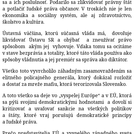
sa a ich poslušnosť. Podarilo sa zlikvidovať právny štát
a potlačiť ľudské práva občanov. V troskách nie je len
ekonomika a sociálny systém, ale aj zdravotníctvo,
školstvo a kultúra.
Ústavná väčšina, ktorú súčasná vláda má, dovoľuje
likvidovať Ústavu SR a ohýbať a zneužívať právo
spôsobom akým jej vyhovuje. Vďaka tomu sa ocitáme
v stave bezprávia a totality, ktoré táto vláda používa ako
spôsoby vládnutia a jej premiér sa správa ako diktátor.
Všetko toto vyvrcholilo záhadným zasamovraždením sa
elitného policajného generála, ktorý dokázal rozložiť
a dostať za mreže mafiu, ktorá terorizovala Slovensko.
A toto všetko sa deje vo „vyspelej Európe“ a v EÚ, ktorá
sa pýši svojimi demokratickými hodnotami a dovolí si
kritizovať a uvaľovať sankcie na všetkých politikov
a štáty, ktoré vraj porušujú demokratické princípy
a ľudské práva.
Prečo predstavitelia EÚ a vyspelého západného sveta