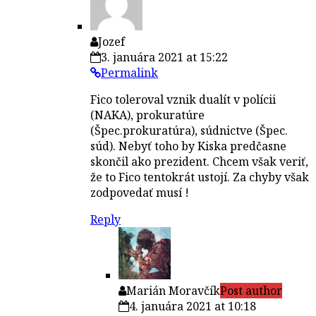
Jozef
3. januára 2021 at 15:22
Permalink
Fico toleroval vznik dualít v polícii
(NAKA), prokuratúre
(Špec.prokuratúra), súdnictve (Špec.
súd). Nebyť toho by Kiska predčasne
skončil ako prezident. Chcem však veriť,
že to Fico tentokrát ustojí. Za chyby však
zodpovedať musí !
Reply
Marián Moravčík
Post author
4. januára 2021 at 10:18