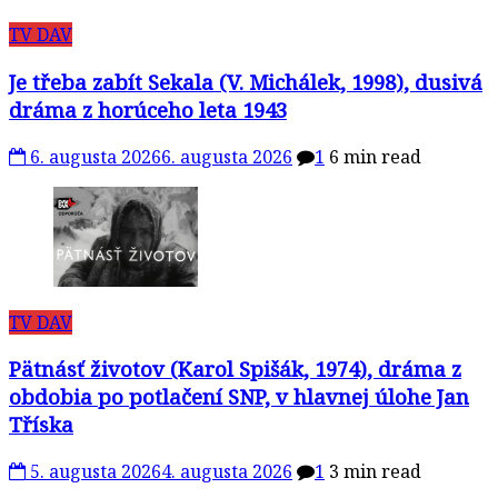
TV DAV
Je třeba zabít Sekala (V. Michálek, 1998), dusivá
dráma z horúceho leta 1943
6. augusta 2026
6. augusta 2026
1
6 min read
TV DAV
Pätnásť životov (Karol Spišák, 1974), dráma z
obdobia po potlačení SNP, v hlavnej úlohe Jan
Tříska
5. augusta 2026
4. augusta 2026
1
3 min read