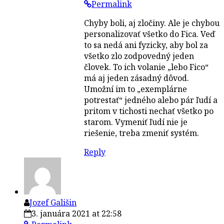
Permalink
Chyby boli, aj zločiny. Ale je chybou
personalizovať všetko do Fica. Veď
to sa nedá ani fyzicky, aby bol za
všetko zlo zodpovedný jeden
človek. To ich volanie „lebo Fico“
má aj jeden zásadný dôvod.
Umožní im to „exemplárne
potrestať“ jedného alebo pár ľudí a
pritom v tichosti nechať všetko po
starom. Vymeniť ľudí nie je
riešenie, treba zmeniť systém.
Reply
Jozef Gališin
3. januára 2021 at 22:58