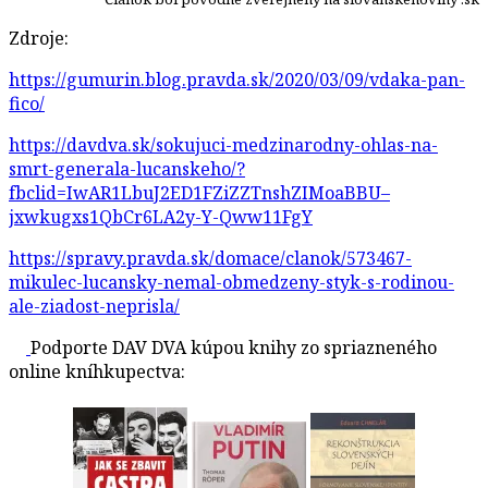
Zdroje:
https://gumurin.blog.pravda.sk/2020/03/09/vdaka-pan-
fico/
https://davdva.sk/sokujuci-medzinarodny-ohlas-na-
smrt-generala-lucanskeho/?
fbclid=IwAR1LbuJ2ED1FZiZZTnshZIMoaBBU–
jxwkugxs1QbCr6LA2y-Y-Qww11FgY
https://spravy.pravda.sk/domace/clanok/573467-
mikulec-lucansky-nemal-obmedzeny-styk-s-rodinou-
ale-ziadost-neprisla/
Podporte DAV DVA kúpou knihy zo spriazneného
online kníhkupectva: