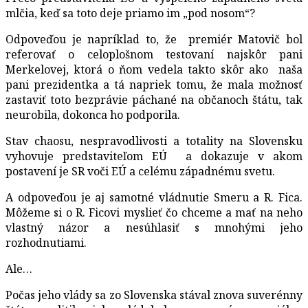
mlčia, keď sa toto deje priamo im „pod nosom“?
Odpoveďou je napríklad to, že premiér Matovič bol
referovať o celoplošnom testovaní najskôr pani
Merkelovej, ktorá o ňom vedela takto skôr ako naša
pani prezidentka a tá napriek tomu, že mala možnosť
zastaviť toto bezprávie páchané na občanoch štátu, tak
neurobila, dokonca ho podporila.
Stav chaosu, nespravodlivosti a totality na Slovensku
vyhovuje predstaviteľom EÚ a dokazuje v akom
postavení je SR voči EÚ a celému západnému svetu.
A odpoveďou je aj samotné vládnutie Smeru a R. Fica.
Môžeme si o R. Ficovi myslieť čo chceme a mať na neho
vlastný názor a nesúhlasiť s mnohými jeho
rozhodnutiami.
Ale…
Počas jeho vlády sa zo Slovenska stával znova suverénny