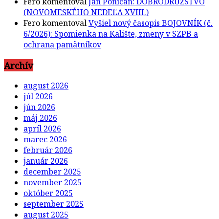
Fero
komentoval
Ján Poničan: DOBRODRUŽSTVO
(NOVOMESKÉHO NEDEĽA XVIII.)
Fero
komentoval
Vyšiel nový časopis BOJOVNÍK (č.
6/2026): Spomienka na Kalište, zmeny v SZPB a
ochrana pamätníkov
Archív
august 2026
júl 2026
jún 2026
máj 2026
apríl 2026
marec 2026
február 2026
január 2026
december 2025
november 2025
október 2025
september 2025
august 2025