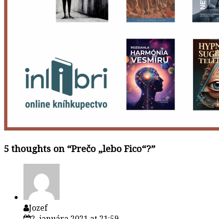
5 thoughts on “
Prečo „lebo Fico“?
”
Jozef
2. januára 2021 at 21:59