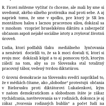
R. Ficovi môžeme vyčítať čo chceme, ale mali by sme si
uvedomiť, akého silného protivníka mal proti sebe. A aj
napriek tomu, že sme v spolku, pre ktorý je SR len
montážnou halou s lacnou pracovnou silou, dokázal sa
v mnohom vzoprieť bruselskému diktátu a zabezpečiť
občanom aspoň nejaké sociálne istoty a zvyšovať životnú
úroveň.
Ľudia, ktorí podľahli tlaku mediálneho lynčovania
a nenávisti docielili to, že sa k moci dostali tí, ktorí si
svoju moc dokázali kúpiť a to aj pomocou tých, ktorým
záleží na tom, aby sa zo Slovenska stal totalitný
pracovný tábor, vedený tvrdou diktatúrou.
O úrovni demokracie na Slovensku svedčí napríklad to,
že v médiách čítame, ako „slobodne“ protestujú občania
v Bielorusku proti diktátorovi Lukašenkovi, kým
v našom demokratickom a slobodnom štáte je zákaz
vychádzania, navštevovania sa v rodinách, dokonca je aj
zákaz „tvorenia rodinných bublín“ a počet ľudí na