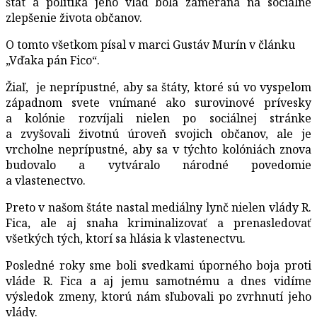
štát a politika jeho vlád bola zameraná na sociálne
zlepšenie života občanov.
O tomto všetkom písal v marci Gustáv Murín v článku
„Vďaka pán Fico“.
Žiaľ, je neprípustné, aby sa štáty, ktoré sú vo vyspelom
západnom svete vnímané ako surovinové prívesky
a kolónie rozvíjali nielen po sociálnej stránke
a zvyšovali životnú úroveň svojich občanov, ale je
vrcholne neprípustné, aby sa v týchto kolóniách znova
budovalo a vytváralo národné povedomie
a vlastenectvo.
Preto v našom štáte nastal mediálny lynč nielen vlády R.
Fica, ale aj snaha kriminalizovať a prenasledovať
všetkých tých, ktorí sa hlásia k vlastenectvu.
Posledné roky sme boli svedkami úporného boja proti
vláde R. Fica a aj jemu samotnému a dnes vidíme
výsledok zmeny, ktorú nám sľubovali po zvrhnutí jeho
vlády.