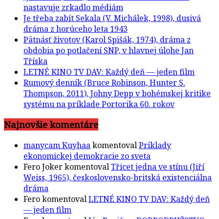
nastavuje zrkadlo médiám
Je třeba zabít Sekala (V. Michálek, 1998), dusivá
dráma z horúceho leta 1943
Pätnásť životov (Karol Spišák, 1974), dráma z
obdobia po potlačení SNP, v hlavnej úlohe Jan
Tříska
LETNÉ KINO TV DAV: Každý deň — jeden film
Rumový denník (Bruce Robinson, Hunter S.
Thompson, 2011), Johny Depp v bohémskej kritike
systému na príklade Portorika 60. rokov
Najnovšie komentáre
manycam Kuyhaa
komentoval
Príklady
ekonomickej demokracie zo sveta
Fero Joker
komentoval
Třicet jedna ve stínu (Jiří
Weiss, 1965), československo-britská existenciálna
dráma
Fero
komentoval
LETNÉ KINO TV DAV: Každý deň
— jeden film