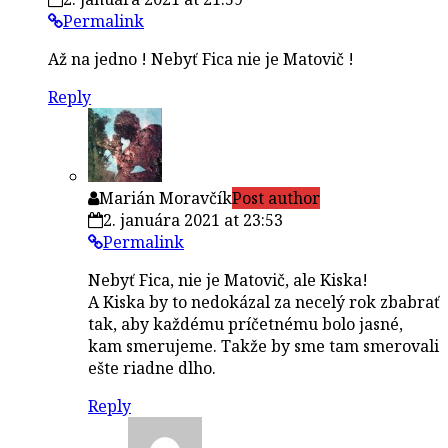
Permalink
Až na jedno ! Nebyť Fica nie je Matovič !
Reply
Marián Moravčík
Post author
2. januára 2021 at 23:53
Permalink
Nebyť Fica, nie je Matovič, ale Kiska!
A Kiska by to nedokázal za necelý rok zbabrať
tak, aby každému príčetnému bolo jasné,
kam smerujeme. Takže by sme tam smerovali
ešte riadne dlho.
Reply