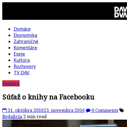
Skip
to
content
Domáce
DAV
Ekonomika
Zahraničné
DVA
Komentáre
Eseje
–
Kultúra
Rozhovory
kultúrno-
TV DAV
Domáce
politická
Súťaž o knihy na Facebooku
revue
31. októbra 2016
13. novembra 2016
0 Comments
Redakcia
2 min read