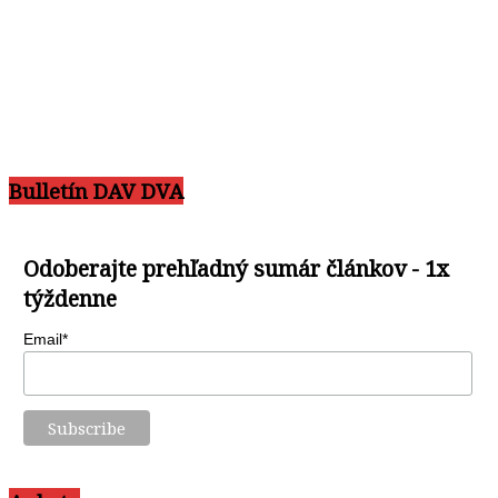
Bulletín DAV DVA
Odoberajte prehľadný sumár článkov - 1x
týždenne
Email*