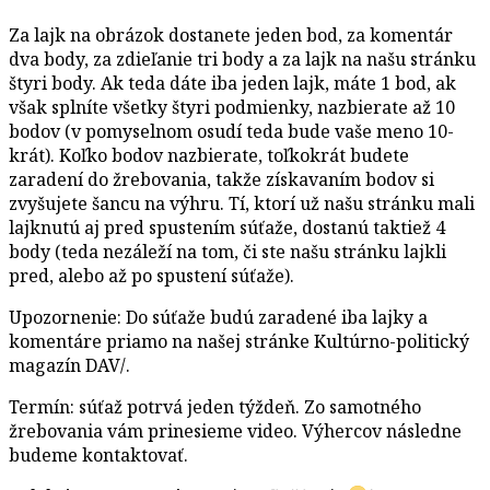
Za lajk na obrázok dostanete jeden bod, za komentár
dva body, za zdieľanie tri body a za lajk na našu stránku
štyri body. Ak teda dáte iba jeden lajk, máte 1 bod, ak
však splníte všetky štyri podmienky, nazbierate až 10
bodov (v pomyselnom osudí teda bude vaše meno 10-
krát). Koľko bodov nazbierate, toľkokrát budete
zaradení do žrebovania, takže získavaním bodov si
zvyšujete šancu na výhru. Tí, ktorí už našu stránku mali
lajknutú aj pred spustením súťaže, dostanú taktiež 4
body (teda nezáleží na tom, či ste našu stránku lajkli
pred, alebo až po spustení súťaže).
Upozornenie: Do súťaže budú zaradené iba lajky a
komentáre priamo na našej stránke Kultúrno-politický
magazín DAV/.
Termín: súťaž potrvá jeden týždeň. Zo samotného
žrebovania vám prinesieme video. Výhercov následne
budeme kontaktovať.