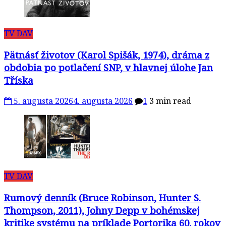
TV DAV
Pätnásť životov (Karol Spišák, 1974), dráma z
obdobia po potlačení SNP, v hlavnej úlohe Jan
Tříska
5. augusta 2026
4. augusta 2026
1
3 min read
TV DAV
Rumový denník (Bruce Robinson, Hunter S.
Thompson, 2011), Johny Depp v bohémskej
kritike systému na príklade Portorika 60. rokov