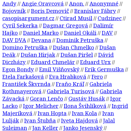
Andy
Angie Oravcová
Anon.
Anonymné
//
//
//
//
Bojovník
Boris Demovič
Branislav Fábry
//
//
//
casopisargument.cz
Ctirad Musil
Cudzinec
//
//
//
Cyril Sekerka
Dagmar Gregová
Dalimír
//
//
Hajko
Daniel Marko
Daniel Okáli
DAV
//
//
//
//
DAV DVA
Devana
Dominik Petruška
//
//
//
Domino Petruška
Dušan Chmelko
Dušan
//
//
Deák
Dušan Hirjak
Dušan Piršel
Dávid
//
//
//
Diczházy
Eduard Chmelár
Eduard Urx
//
//
//
Egon Bondy
Emil Višňovský
Erik Germuška
//
//
//
Etela Farkašová
Eva Hrabková
Fero
//
//
//
František Škvrnda
Fraňo Kráľ
Gabriela
//
//
Rothmayerová
Gabriela Turisová
Gabriela
//
//
Závacká
Goran Lenčo
Gustáv Husák
Igor
//
//
//
Lacko
Igor Melicher
Ilona Švihlíková
Ingrid
//
//
//
Majeríková
Ivan Hopta
Ivan Kola
Ivan
//
//
//
Lulják
Ivan Štubňa
Iveta Hajdová
Jalal
//
//
//
Suleiman
Jan Keller
Janko Jesenský
//
//
//