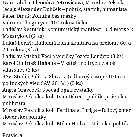
Ivan Laluha, Eleonóra Petrovičová, Miroslav Pekník
(eds.): Alexander Dubček – politik, štátnik, humanista
Peter Dinuš: Politika bez masky
Vahram Chuguryan: 100 rokov ticha
Ladislav Řezníček: Komunistický manifest – Od Marxe k
Masarykovi (2 ks)
Lukáš Perný: Hudobná kontrakultúra na prelome 60. a
70. rokov (3 ks)
Ladislav Stískal: Veci a vecičky Jozefa Lenárta (3 ks)
Karol Ondriaš: Hahaha – V zátiší modrých vlajok
víťazstiev (3 ks)
SAV: Studia Politica Slovaca (odborný časopis Ústavu
politických vied SAV, 2016/1) (2 ks)
Angie Oravcová: Spoveď opatrovateľky
Miroslav Pekník a kol.: Ivan Dérer – politik, právnik a
publicista
Miroslav Pekník a kol.: Ferdinand Juriga – ľudový smer
slovenskej politiky
Miroslav Pekník a kol.: Milan Hodža – štátnik a politik
Pravidlá: