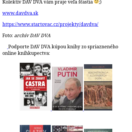
Kolektív DAV DVA vám praje veľa šťastia
;)
www.davdva.sk
https://www.startovac.cz/projekty/davdva/
Foto:
archív DAV DVA
Podporte DAV DVA kúpou knihy zo spriazneného
online kníhkupectva: