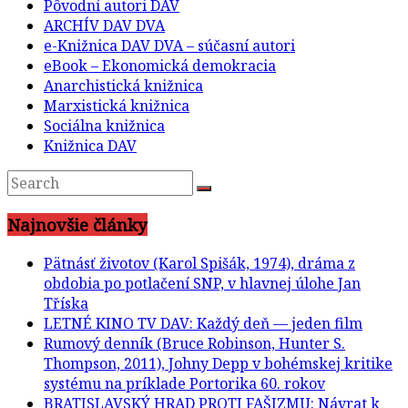
Pôvodní autori DAV
ARCHÍV DAV DVA
e-Knižnica DAV DVA – súčasní autori
eBook – Ekonomická demokracia
Anarchistická knižnica
Marxistická knižnica
Sociálna knižnica
Knižnica DAV
Najnovšie články
Pätnásť životov (Karol Spišák, 1974), dráma z
obdobia po potlačení SNP, v hlavnej úlohe Jan
Tříska
LETNÉ KINO TV DAV: Každý deň — jeden film
Rumový denník (Bruce Robinson, Hunter S.
Thompson, 2011), Johny Depp v bohémskej kritike
systému na príklade Portorika 60. rokov
BRATISLAVSKÝ HRAD PROTI FAŠIZMU: Návrat k