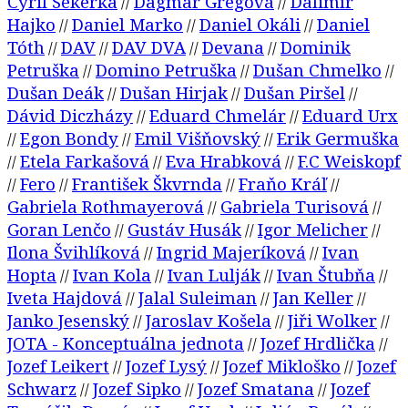
Cyril Sekerka
Dagmar Gregová
Dalimír
//
//
Hajko
Daniel Marko
Daniel Okáli
Daniel
//
//
//
Tóth
DAV
DAV DVA
Devana
Dominik
//
//
//
//
Petruška
Domino Petruška
Dušan Chmelko
//
//
//
Dušan Deák
Dušan Hirjak
Dušan Piršel
//
//
//
Dávid Diczházy
Eduard Chmelár
Eduard Urx
//
//
Egon Bondy
Emil Višňovský
Erik Germuška
//
//
//
Etela Farkašová
Eva Hrabková
F.C Weiskopf
//
//
//
Fero
František Škvrnda
Fraňo Kráľ
//
//
//
//
Gabriela Rothmayerová
Gabriela Turisová
//
//
Goran Lenčo
Gustáv Husák
Igor Melicher
//
//
//
Ilona Švihlíková
Ingrid Majeríková
Ivan
//
//
Hopta
Ivan Kola
Ivan Lulják
Ivan Štubňa
//
//
//
//
Iveta Hajdová
Jalal Suleiman
Jan Keller
//
//
//
Janko Jesenský
Jaroslav Košela
Jiři Wolker
//
//
//
JOTA - Konceptuálna jednota
Jozef Hrdlička
//
//
Jozef Leikert
Jozef Lysý
Jozef Mikloško
Jozef
//
//
//
Schwarz
Jozef Sipko
Jozef Smatana
Jozef
//
//
//