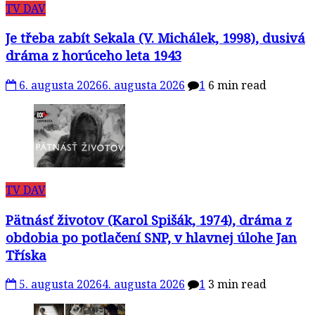
TV DAV
Je třeba zabít Sekala (V. Michálek, 1998), dusivá
dráma z horúceho leta 1943
6. augusta 2026
6. augusta 2026
1
6 min read
TV DAV
Pätnásť životov (Karol Spišák, 1974), dráma z
obdobia po potlačení SNP, v hlavnej úlohe Jan
Tříska
5. augusta 2026
4. augusta 2026
1
3 min read