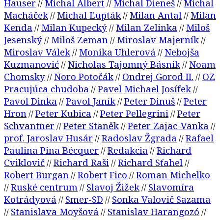
Hauser
Michal Albert
Michal Dieneš
Michal
//
//
//
Macháček
Michal Ľupták
Milan Antal
Milan
//
//
//
Kenda
Milan Kupecký
Milan Zelinka
Miloš
//
//
//
Jesenský
Miloš Zeman
Miroslav Majerník
//
//
//
Miroslav Válek
Monika Uhlerová
Nebojša
//
//
Kuzmanović
Nicholas Tajomný Básnik
Noam
//
//
Chomsky
Noro Potočák
Ondrej Gorod II.
OZ
//
//
//
Pracujúca chudoba
Pavel Michael Josífek
//
//
Pavol Dinka
Pavol Janík
Peter Dinuš
Peter
//
//
//
Hron
Peter Kubica
Peter Pellegrini
Peter
//
//
//
Schvantner
Peter Staněk
Peter Zajac-Vanka
//
//
//
prof. Jaroslav Husár
Radoslav Žgrada
Rafael
//
//
Paulina Pina Bécquer
Redakcia
Richard
//
//
Cviklovič
Richard Raši
Richard Sťahel
//
//
//
Robert Burgan
Robert Fico
Roman Michelko
//
//
Ruské centrum
Slavoj Žižek
Slavomíra
//
//
//
Kotrádyová
Smer-SD
Sonka Valovič Sazama
//
//
Stanislava Moyšová
Stanislav Harangozó
//
//
//