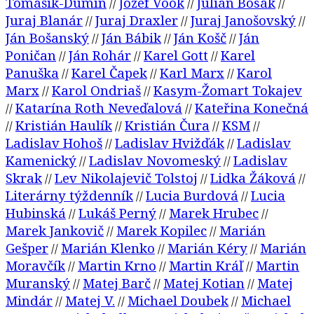
Tomášik-Dumín
Jozef Vook
Julián Bosák
//
//
//
Juraj Blanár
Juraj Draxler
Juraj Janošovský
//
//
//
Ján Bošanský
Ján Bábik
Ján Košč
Ján
//
//
//
Poničan
Ján Rohár
Karel Gott
Karel
//
//
//
Panuška
Karel Čapek
Karl Marx
Karol
//
//
//
Marx
Karol Ondriaš
Kasym-Žomart Tokajev
//
//
Katarína Roth Neveďalová
Kateřina Konečná
//
//
Kristián Haulík
Kristián Čura
KSM
//
//
//
//
Ladislav Hohoš
Ladislav Hvižďák
Ladislav
//
//
Kamenický
Ladislav Novomeský
Ladislav
//
//
Skrak
Lev Nikolajevič Tolstoj
Lidka Žáková
//
//
//
Literárny týždenník
Lucia Burdová
Lucia
//
//
Hubinská
Lukáš Perný
Marek Hrubec
//
//
//
Marek Jankovič
Marek Kopilec
Marián
//
//
Gešper
Marián Klenko
Marián Kéry
Marián
//
//
//
Moravčík
Martin Krno
Martin Kráľ
Martin
//
//
//
Muranský
Matej Barč
Matej Kotian
Matej
//
//
//
Mindár
Matej V.
Michael Doubek
Michael
//
//
//