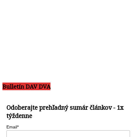
Bulletín DAV DVA
Odoberajte prehľadný sumár článkov - 1x
týždenne
Email*