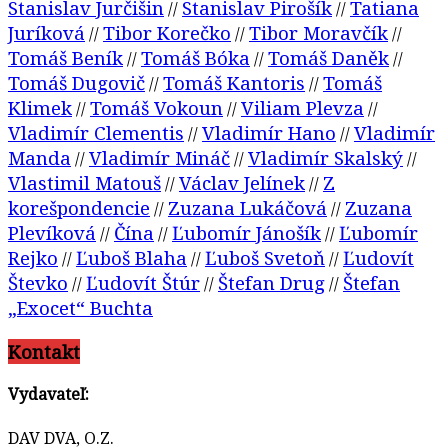
Stanislav Jurčišin
Stanislav Pirošík
Tatiana
//
//
Juríková
Tibor Korečko
Tibor Moravčík
//
//
//
Tomáš Beník
Tomáš Bóka
Tomáš Daněk
//
//
//
Tomáš Dugovič
Tomáš Kantoris
Tomáš
//
//
Klimek
Tomáš Vokoun
Viliam Plevza
//
//
//
Vladimír Clementis
Vladimír Hano
Vladimír
//
//
Manda
Vladimír Mináč
Vladimír Skalský
//
//
//
Vlastimil Matouš
Václav Jelínek
Z
//
//
korešpondencie
Zuzana Lukáčová
Zuzana
//
//
Plevíková
Čína
Ľubomír Jánošík
Ľubomír
//
//
//
Rejko
Ľuboš Blaha
Ľuboš Svetoň
Ľudovít
//
//
//
Števko
Ľudovít Štúr
Štefan Drug
Štefan
//
//
//
„Exocet“ Buchta
Kontakt
Vydavateľ:
DAV DVA, O.Z.