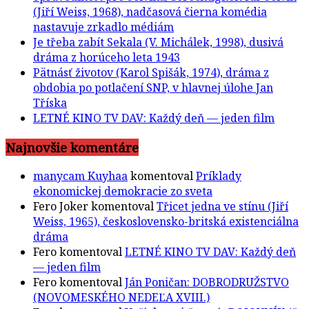
(Jiří Weiss, 1968), nadčasová čierna komédia
nastavuje zrkadlo médiám
Je třeba zabít Sekala (V. Michálek, 1998), dusivá
dráma z horúceho leta 1943
Pätnásť životov (Karol Spišák, 1974), dráma z
obdobia po potlačení SNP, v hlavnej úlohe Jan
Tříska
LETNÉ KINO TV DAV: Každý deň — jeden film
Najnovšie komentáre
manycam Kuyhaa
komentoval
Príklady
ekonomickej demokracie zo sveta
Fero Joker
komentoval
Třicet jedna ve stínu (Jiří
Weiss, 1965), československo-britská existenciálna
dráma
Fero
komentoval
LETNÉ KINO TV DAV: Každý deň
— jeden film
Fero
komentoval
Ján Poničan: DOBRODRUŽSTVO
(NOVOMESKÉHO NEDEĽA XVIII.)