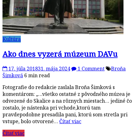
Kultúra
Ako dnes vyzerá múzeum DAVu
17. júla 2018
31. mája 2024
1 Comment
Broňa
Šimková
6 min read
Fotografie do redakcie zaslala Broňa Šimková s
komentárom: „…všetko ostatné z pôvodného múzea je
odvezené do Skalice a na rôznych miestach… jediné čo
zostalo, je nástenka pri vchode,ktorú tam
pravdepodobne presadila pani, ktorú som stretla pri
vstupe, bolo otvorené…
Čítať viac
Čítať viac