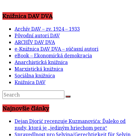
Knižnica DAV DVA
Archív DAV – zv. 1924 – 1933
Pôvodní autori DAV
ARCHÍV DAV DVA
e-Knižnica DAV DVA – súčasní autori
eBook – Ekonomická demokracia
Anarchistická knižnica
Marxistická knižnica
Sociálna knižnica
Knižnica DAV
Najnovšie články
Dejan Djorić recenzuje Kuzmanovića: Ďaleko od
nudy, ktorá je „jediným hriechom pera“
Spravedlnost pro Selvina/Gerechtigkeit für Selvin