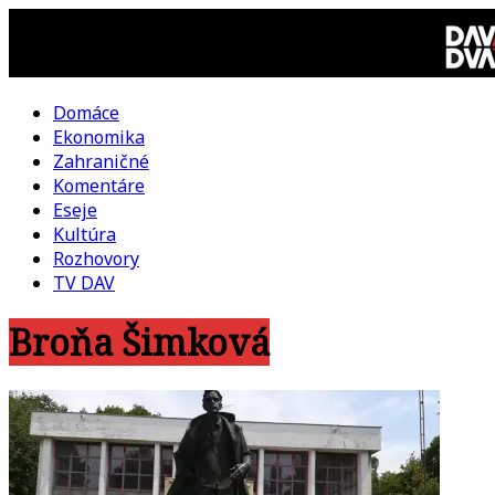
Skip
to
content
Domáce
DAV
Ekonomika
Zahraničné
DVA
Komentáre
Eseje
–
Kultúra
Rozhovory
kultúrno-
TV DAV
Broňa Šimková
politická
revue