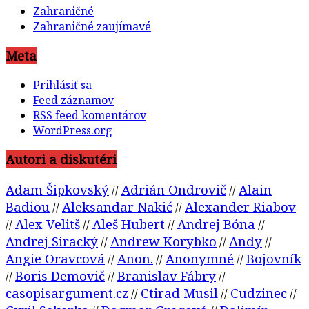
Zahraničné
Zahraničné zaujímavé
Meta
Prihlásiť sa
Feed záznamov
RSS feed komentárov
WordPress.org
Autori a diskutéri
Adam Šipkovský
Adrián Ondrovič
Alain
//
//
Badiou
Aleksandar Nakić
Alexander Riabov
//
//
Alex Velitš
Aleš Hubert
Andrej Bóna
//
//
//
//
Andrej Siracký
Andrew Korybko
Andy
//
//
//
Angie Oravcová
Anon.
Anonymné
Bojovník
//
//
//
Boris Demovič
Branislav Fábry
//
//
//
casopisargument.cz
Ctirad Musil
Cudzinec
//
//
//