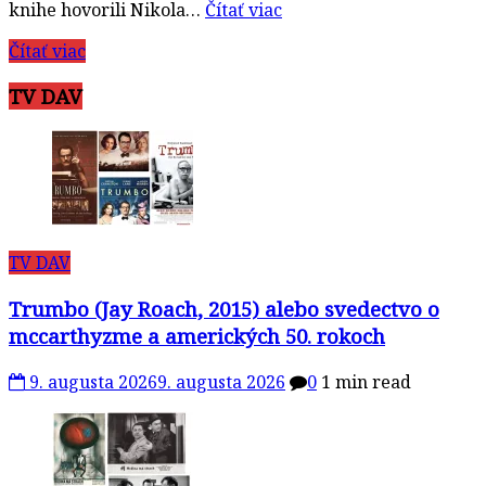
knihe hovorili Nikola…
Čítať viac
Čítať viac
TV DAV
TV DAV
Trumbo (Jay Roach, 2015) alebo svedectvo o
mccarthyzme a amerických 50. rokoch
9. augusta 2026
9. augusta 2026
0
1 min read