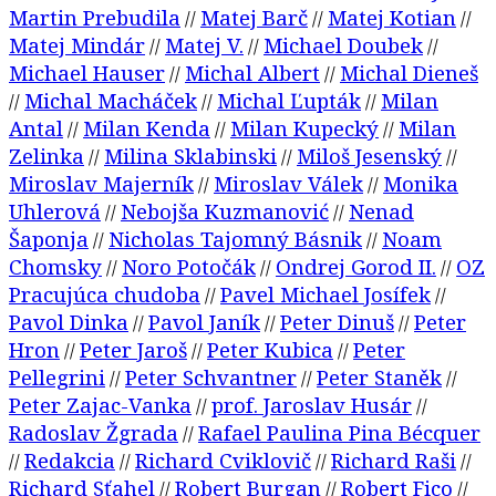
Martin Prebudila
Matej Barč
Matej Kotian
//
//
//
Matej Mindár
Matej V.
Michael Doubek
//
//
//
Michael Hauser
Michal Albert
Michal Dieneš
//
//
Michal Macháček
Michal Ľupták
Milan
//
//
//
Antal
Milan Kenda
Milan Kupecký
Milan
//
//
//
Zelinka
Milina Sklabinski
Miloš Jesenský
//
//
//
Miroslav Majerník
Miroslav Válek
Monika
//
//
Uhlerová
Nebojša Kuzmanović
Nenad
//
//
Šaponja
Nicholas Tajomný Básnik
Noam
//
//
Chomsky
Noro Potočák
Ondrej Gorod II.
OZ
//
//
//
Pracujúca chudoba
Pavel Michael Josífek
//
//
Pavol Dinka
Pavol Janík
Peter Dinuš
Peter
//
//
//
Hron
Peter Jaroš
Peter Kubica
Peter
//
//
//
Pellegrini
Peter Schvantner
Peter Staněk
//
//
//
Peter Zajac-Vanka
prof. Jaroslav Husár
//
//
Radoslav Žgrada
Rafael Paulina Pina Bécquer
//
Redakcia
Richard Cviklovič
Richard Raši
//
//
//
//
Richard Sťahel
Robert Burgan
Robert Fico
//
//
//