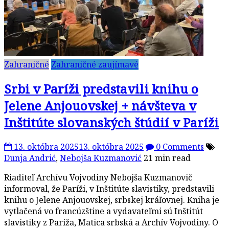
Zahraničné
Zahraničné zaujímavé
Srbi v Paríži predstavili knihu o
Jelene Anjouovskej + návšteva v
Inštitúte slovanských štúdií v Paríži
13. októbra 2025
13. októbra 2025
0 Comments
Dunja Andrić
,
Nebojša Kuzmanović
21 min read
Riaditeľ Archívu Vojvodiny Nebojša Kuzmanovič
informoval, že Paríži, v Inštitúte slavistiky, predstavili
knihu o Jelene Anjouovskej, srbskej kráľovnej. Kniha je
vytlačená vo francúzštine a vydavateľmi sú Inštitút
slavistiky z Paríža, Matica srbská a Archív Vojvodiny. O