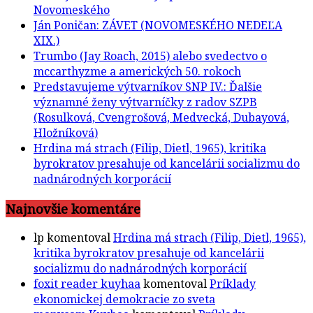
Novomeského
Ján Poničan: ZÁVET (NOVOMESKÉHO NEDEĽA
XIX.)
Trumbo (Jay Roach, 2015) alebo svedectvo o
mccarthyzme a amerických 50. rokoch
Predstavujeme výtvarníkov SNP IV.: Ďalšie
významné ženy výtvarníčky z radov SZPB
(Rosulková, Cvengrošová, Medvecká, Dubayová,
Hložníková)
Hrdina má strach (Filip, Dietl, 1965), kritika
byrokratov presahuje od kancelárii socializmu do
nadnárodných korporácií
Najnovšie komentáre
lp
komentoval
Hrdina má strach (Filip, Dietl, 1965),
kritika byrokratov presahuje od kancelárii
socializmu do nadnárodných korporácií
foxit reader kuyhaa
komentoval
Príklady
ekonomickej demokracie zo sveta