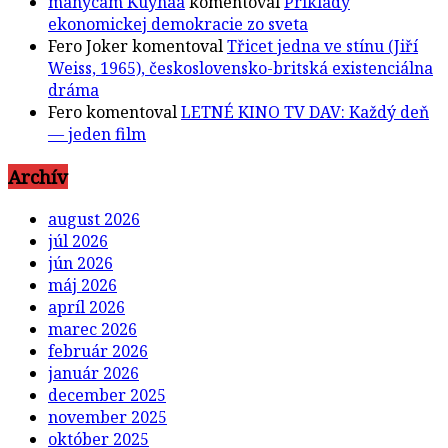
manycam Kuyhaa
komentoval
Príklady
ekonomickej demokracie zo sveta
Fero Joker
komentoval
Třicet jedna ve stínu (Jiří
Weiss, 1965), československo-britská existenciálna
dráma
Fero
komentoval
LETNÉ KINO TV DAV: Každý deň
— jeden film
Archív
august 2026
júl 2026
jún 2026
máj 2026
apríl 2026
marec 2026
február 2026
január 2026
december 2025
november 2025
október 2025