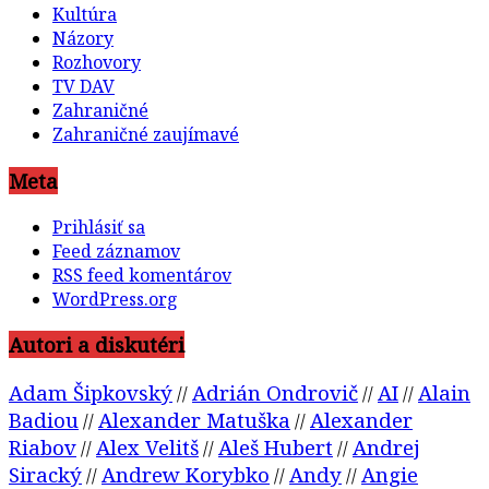
Kultúra
Názory
Rozhovory
TV DAV
Zahraničné
Zahraničné zaujímavé
Meta
Prihlásiť sa
Feed záznamov
RSS feed komentárov
WordPress.org
Autori a diskutéri
Adam Šipkovský
Adrián Ondrovič
AI
Alain
//
//
//
Badiou
Alexander Matuška
Alexander
//
//
Riabov
Alex Velitš
Aleš Hubert
Andrej
//
//
//
Siracký
Andrew Korybko
Andy
Angie
//
//
//