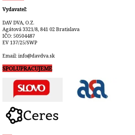
Vydavateľ:
DAV DVA, O.Z.
Agátová 3321/8, 841 02 Bratislava
IČO: 50504487
EV 137/25/SWP
Email: info@davdva.sk
SPOLUPRACUJEME