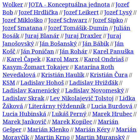
Wolker
JOTA - Konceptuálna jednota
Jozef
//
//
Bob
Jozef Hrdlička
Jozef Leikert
Jozef Lysý
//
//
//
//
Jozef Mikloško
Jozef Schwarz
Jozef Sipko
//
//
//
Jozef Smatana
Jozef Tomášik-Dumín
Julián
//
//
Bosák
Juraj Blanár
Juraj Draxler
Juraj
//
//
//
Janošovský
Ján Bošanský
Ján Bábik
Ján
//
//
//
Košč
Ján Poničan
Ján Rohár
Karel Panuška
//
//
//
Karel Čapek
Karol Marx
Karol Ondriaš
//
//
//
//
Kasym-Žomart Tokajev
Katarína Roth
//
Neveďalová
Kristián Haulík
Kristián Čura
//
//
//
KSM
Ladislav Hohoš
Ladislav Hvižďák
//
//
//
Ladislav Kamenický
Ladislav Novomeský
//
//
Ladislav Skrak
Lev Nikolajevič Tolstoj
Lidka
//
//
Žáková
Literárny týždenník
Lucia Burdová
//
//
//
Lucia Hubinská
Lukáš Perný
Marek Hrubec
//
//
//
Marek Jankovič
Marek Kopilec
Marián
//
//
Gešper
Marián Klenko
Marián Kéry
Marián
//
//
//
Moravčík
Martin Krno
Martin Muranský
//
//
//