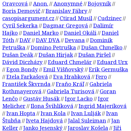
Oravcová
Anon.
Anonymné
Bojovník
//
//
//
//
Boris Demovič
Branislav Fábry
//
//
casopisargument.cz
Ctirad Musil
Cudzinec
//
//
//
Cyril Sekerka
Dagmar Gregová
Dalimír
//
//
Hajko
Daniel Marko
Daniel Okáli
Daniel
//
//
//
Tóth
DAV
DAV DVA
Devana
Dominik
//
//
//
//
Petruška
Domino Petruška
Dušan Chmelko
//
//
//
Dušan Deák
Dušan Hirjak
Dušan Piršel
//
//
//
Dávid Diczházy
Eduard Chmelár
Eduard Urx
//
//
Egon Bondy
Emil Višňovský
Erik Germuška
//
//
//
Etela Farkašová
Eva Hrabková
Fero
//
//
//
//
František Škvrnda
Fraňo Kráľ
Gabriela
//
//
Rothmayerová
Gabriela Turisová
Goran
//
//
Lenčo
Gustáv Husák
Igor Lacko
Igor
//
//
//
Melicher
Ilona Švihlíková
Ingrid Majeríková
//
//
Ivan Hopta
Ivan Kola
Ivan Lulják
Ivan
//
//
//
//
Štubňa
Iveta Hajdová
Jalal Suleiman
Jan
//
//
//
Keller
Janko Jesenský
Jaroslav Košela
Jiři
//
//
//