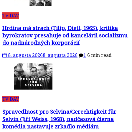
TV DAV
Hrdina má strach (Filip, Dietl, 1965), kritika
byrokratov presahuje od kancelárii socializmu
do nadnárodných korporácií
8. augusta 2026
8. augusta 2026
1
6 min read
TV DAV
Spravedlnost pro Selvina/Gerechtigkeit für
Selvin (Jiří Weiss, 1968), nadčasová čierna
komédia nastavuje zrkadlo médiám