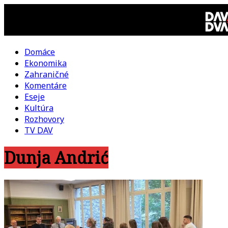
Skip
to
content
Domáce
DAV
Ekonomika
Zahraničné
DVA
Komentáre
Eseje
–
Kultúra
Rozhovory
kultúrno-
TV DAV
Dunja Andrić
politická
revue