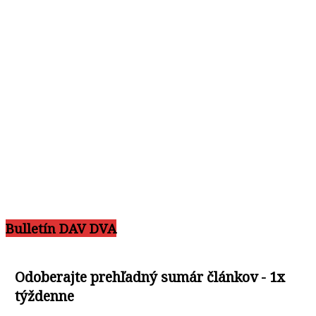
Bulletín DAV DVA
Odoberajte prehľadný sumár článkov - 1x
týždenne