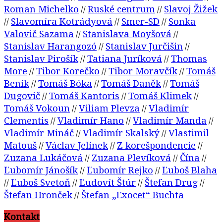
Roman Michelko
Ruské centrum
Slavoj Žižek
//
//
Slavomíra Kotrádyová
Smer-SD
Sonka
//
//
//
Valovič Sazama
Stanislava Moyšová
//
//
Stanislav Harangozó
Stanislav Jurčišin
//
//
Stanislav Pirošík
Tatiana Juríková
Thomas
//
//
More
Tibor Korečko
Tibor Moravčík
Tomáš
//
//
//
Beník
Tomáš Bóka
Tomáš Daněk
Tomáš
//
//
//
Dugovič
Tomáš Kantoris
Tomáš Klimek
//
//
//
Tomáš Vokoun
Viliam Plevza
Vladimír
//
//
Clementis
Vladimír Hano
Vladimír Manda
//
//
//
Vladimír Mináč
Vladimír Skalský
Vlastimil
//
//
Matouš
Václav Jelínek
Z korešpondencie
//
//
//
Zuzana Lukáčová
Zuzana Plevíková
Čína
//
//
//
Ľubomír Jánošík
Ľubomír Rejko
Ľuboš Blaha
//
//
Ľuboš Svetoň
Ľudovít Štúr
Štefan Drug
//
//
//
//
Štefan Hronček
Štefan „Exocet“ Buchta
//
Kontakt