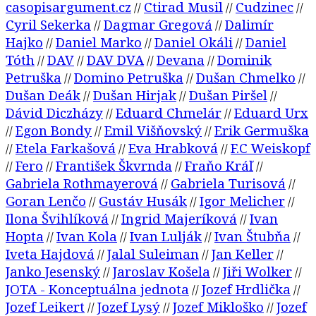
casopisargument.cz
Ctirad Musil
Cudzinec
//
//
//
Cyril Sekerka
Dagmar Gregová
Dalimír
//
//
Hajko
Daniel Marko
Daniel Okáli
Daniel
//
//
//
Tóth
DAV
DAV DVA
Devana
Dominik
//
//
//
//
Petruška
Domino Petruška
Dušan Chmelko
//
//
//
Dušan Deák
Dušan Hirjak
Dušan Piršel
//
//
//
Dávid Diczházy
Eduard Chmelár
Eduard Urx
//
//
Egon Bondy
Emil Višňovský
Erik Germuška
//
//
//
Etela Farkašová
Eva Hrabková
F.C Weiskopf
//
//
//
Fero
František Škvrnda
Fraňo Kráľ
//
//
//
//
Gabriela Rothmayerová
Gabriela Turisová
//
//
Goran Lenčo
Gustáv Husák
Igor Melicher
//
//
//
Ilona Švihlíková
Ingrid Majeríková
Ivan
//
//
Hopta
Ivan Kola
Ivan Lulják
Ivan Štubňa
//
//
//
//
Iveta Hajdová
Jalal Suleiman
Jan Keller
//
//
//
Janko Jesenský
Jaroslav Košela
Jiři Wolker
//
//
//
JOTA - Konceptuálna jednota
Jozef Hrdlička
//
//
Jozef Leikert
Jozef Lysý
Jozef Mikloško
Jozef
//
//
//