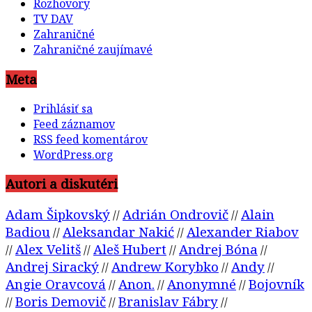
Rozhovory
TV DAV
Zahraničné
Zahraničné zaujímavé
Meta
Prihlásiť sa
Feed záznamov
RSS feed komentárov
WordPress.org
Autori a diskutéri
Adam Šipkovský
Adrián Ondrovič
Alain
//
//
Badiou
Aleksandar Nakić
Alexander Riabov
//
//
Alex Velitš
Aleš Hubert
Andrej Bóna
//
//
//
//
Andrej Siracký
Andrew Korybko
Andy
//
//
//
Angie Oravcová
Anon.
Anonymné
Bojovník
//
//
//
Boris Demovič
Branislav Fábry
//
//
//