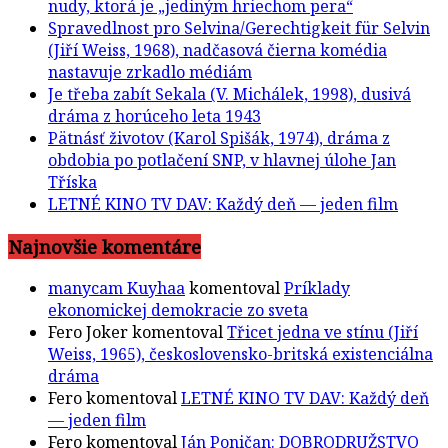
nudy, ktorá je „jediným hriechom pera“
Spravedlnost pro Selvina/Gerechtigkeit für Selvin
(Jiří Weiss, 1968), nadčasová čierna komédia
nastavuje zrkadlo médiám
Je třeba zabít Sekala (V. Michálek, 1998), dusivá
dráma z horúceho leta 1943
Pätnásť životov (Karol Spišák, 1974), dráma z
obdobia po potlačení SNP, v hlavnej úlohe Jan
Tříska
LETNÉ KINO TV DAV: Každý deň — jeden film
Najnovšie komentáre
manycam Kuyhaa
komentoval
Príklady
ekonomickej demokracie zo sveta
Fero Joker
komentoval
Třicet jedna ve stínu (Jiří
Weiss, 1965), československo-britská existenciálna
dráma
Fero
komentoval
LETNÉ KINO TV DAV: Každý deň
— jeden film
Fero
komentoval
Ján Poničan: DOBRODRUŽSTVO