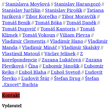
Stanislava Moyšová
Stanislav Harangozó
//
//
//
Stanislav Jurčišin
Stanislav Pirošík
Tatiana
//
//
Juríková
Tibor Korečko
Tibor Moravčík
//
//
//
Tomáš Beník
Tomáš Bóka
Tomáš Daněk
//
//
//
Tomáš Dugovič
Tomáš Kantoris
Tomáš
//
//
Klimek
Tomáš Vokoun
Viliam Plevza
//
//
//
Vladimír Clementis
Vladimír Hano
Vladimír
//
//
Manda
Vladimír Mináč
Vladimír Skalský
//
//
//
Vlastimil Matouš
Václav Jelínek
Z
//
//
korešpondencie
Zuzana Lukáčová
Zuzana
//
//
Plevíková
Čína
Ľubomír Jánošík
Ľubomír
//
//
//
Rejko
Ľuboš Blaha
Ľuboš Svetoň
Ľudovít
//
//
//
Števko
Ľudovít Štúr
Štefan Drug
Štefan
//
//
//
„Exocet“ Buchta
Kontakt
Vydavateľ: