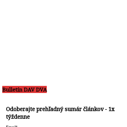
Bulletín DAV DVA
Odoberajte prehľadný sumár článkov - 1x
týždenne