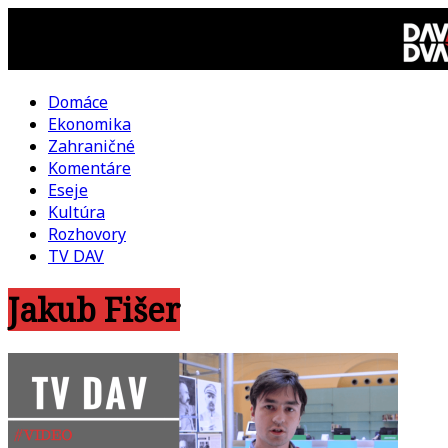
Skip
to
content
Domáce
DAV
Ekonomika
Zahraničné
DVA
Komentáre
Eseje
–
Kultúra
Rozhovory
kultúrno-
TV DAV
Jakub Fišer
politická
revue