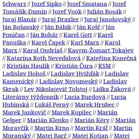
Schwarz
Jozef Sipko
Jozef Smatana
Jozef
//
//
//
Tomášik-Dumín
Jozef Vook
Julián Bosák
//
//
//
Juraj Blanár
Juraj Draxler
Juraj Janošovský
//
//
//
Ján Bošanský
Ján Bábik
Ján Košč
Ján
//
//
//
Poničan
Ján Rohár
Karel Gott
Karel
//
//
//
Panuška
Karel Čapek
Karl Marx
Karol
//
//
//
Marx
Karol Ondriaš
Kasym-Žomart Tokajev
//
//
Katarína Roth Neveďalová
Kateřina Konečná
//
//
Kristián Haulík
Kristián Čura
KSM
//
//
//
//
Ladislav Hohoš
Ladislav Hvižďák
Ladislav
//
//
Kamenický
Ladislav Novomeský
Ladislav
//
//
Skrak
Lev Nikolajevič Tolstoj
Lidka Žáková
//
//
//
Literárny týždenník
Lucia Burdová
Lucia
//
//
Hubinská
Lukáš Perný
Marek Hrubec
//
//
//
Marek Jankovič
Marek Kopilec
Marián
//
//
Gešper
Marián Klenko
Marián Kéry
Marián
//
//
//
Moravčík
Martin Krno
Martin Kráľ
Martin
//
//
//
Muranský
Matej Barč
Matej Kotian
Matej
//
//
//