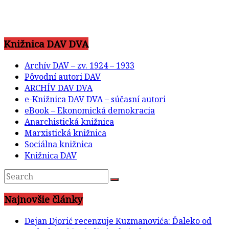
Knižnica DAV DVA
Archív DAV – zv. 1924 – 1933
Pôvodní autori DAV
ARCHÍV DAV DVA
e-Knižnica DAV DVA – súčasní autori
eBook – Ekonomická demokracia
Anarchistická knižnica
Marxistická knižnica
Sociálna knižnica
Knižnica DAV
Najnovšie články
Dejan Djorić recenzuje Kuzmanovića: Ďaleko od