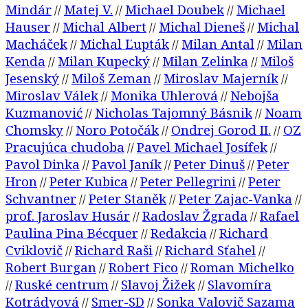
Mindár
Matej V.
Michael Doubek
Michael
//
//
//
Hauser
Michal Albert
Michal Dieneš
Michal
//
//
//
Macháček
Michal Ľupták
Milan Antal
Milan
//
//
//
Kenda
Milan Kupecký
Milan Zelinka
Miloš
//
//
//
Jesenský
Miloš Zeman
Miroslav Majerník
//
//
//
Miroslav Válek
Monika Uhlerová
Nebojša
//
//
Kuzmanović
Nicholas Tajomný Básnik
Noam
//
//
Chomsky
Noro Potočák
Ondrej Gorod II.
OZ
//
//
//
Pracujúca chudoba
Pavel Michael Josífek
//
//
Pavol Dinka
Pavol Janík
Peter Dinuš
Peter
//
//
//
Hron
Peter Kubica
Peter Pellegrini
Peter
//
//
//
Schvantner
Peter Staněk
Peter Zajac-Vanka
//
//
//
prof. Jaroslav Husár
Radoslav Žgrada
Rafael
//
//
Paulina Pina Bécquer
Redakcia
Richard
//
//
Cviklovič
Richard Raši
Richard Sťahel
//
//
//
Robert Burgan
Robert Fico
Roman Michelko
//
//
Ruské centrum
Slavoj Žižek
Slavomíra
//
//
//
Kotrádyová
Smer-SD
Sonka Valovič Sazama
//
//