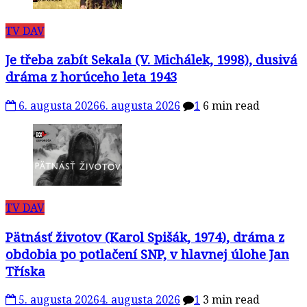
TV DAV
Je třeba zabít Sekala (V. Michálek, 1998), dusivá
dráma z horúceho leta 1943
6. augusta 2026
6. augusta 2026
1
6 min read
TV DAV
Pätnásť životov (Karol Spišák, 1974), dráma z
obdobia po potlačení SNP, v hlavnej úlohe Jan
Tříska
5. augusta 2026
4. augusta 2026
1
3 min read