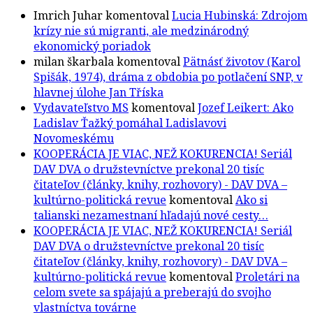
Imrich Juhar
komentoval
Lucia Hubinská: Zdrojom
krízy nie sú migranti, ale medzinárodný
ekonomický poriadok
milan škarbala
komentoval
Pätnásť životov (Karol
Spišák, 1974), dráma z obdobia po potlačení SNP, v
hlavnej úlohe Jan Tříska
Vydavateľstvo MS
komentoval
Jozef Leikert: Ako
Ladislav Ťažký pomáhal Ladislavovi
Novomeskému
KOOPERÁCIA JE VIAC, NEŽ KOKURENCIA! Seriál
DAV DVA o družstevníctve prekonal 20 tisíc
čitateľov (články, knihy, rozhovory) - DAV DVA –
kultúrno-politická revue
komentoval
Ako si
talianski nezamestnaní hľadajú nové cesty…
KOOPERÁCIA JE VIAC, NEŽ KOKURENCIA! Seriál
DAV DVA o družstevníctve prekonal 20 tisíc
čitateľov (články, knihy, rozhovory) - DAV DVA –
kultúrno-politická revue
komentoval
Proletári na
celom svete sa spájajú a preberajú do svojho
vlastníctva továrne