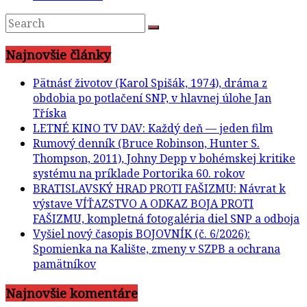
Najnovšie články
Pätnásť životov (Karol Spišák, 1974), dráma z
obdobia po potlačení SNP, v hlavnej úlohe Jan
Tříska
LETNÉ KINO TV DAV: Každý deň — jeden film
Rumový denník (Bruce Robinson, Hunter S.
Thompson, 2011), Johny Depp v bohémskej kritike
systému na príklade Portorika 60. rokov
BRATISLAVSKÝ HRAD PROTI FAŠIZMU: Návrat k
výstave VÍŤAZSTVO A ODKAZ BOJA PROTI
FAŠIZMU, kompletná fotogaléria diel SNP a odboja
Vyšiel nový časopis BOJOVNÍK (č. 6/2026):
Spomienka na Kalište, zmeny v SZPB a ochrana
pamätníkov
Najnovšie komentáre