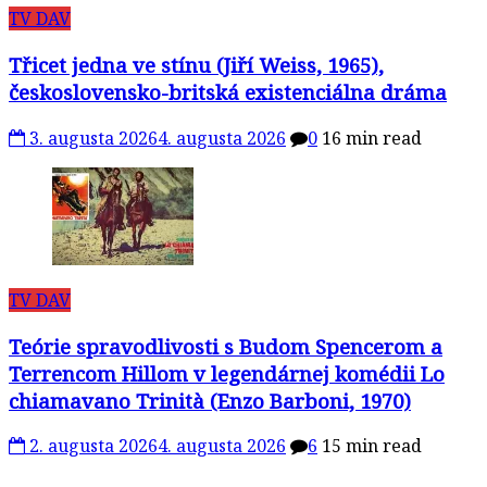
TV DAV
Třicet jedna ve stínu (Jiří Weiss, 1965),
československo-britská existenciálna dráma
3. augusta 2026
4. augusta 2026
0
16 min read
TV DAV
Teórie spravodlivosti s Budom Spencerom a
Terrencom Hillom v legendárnej komédii Lo
chiamavano Trinità (Enzo Barboni, 1970)
2. augusta 2026
4. augusta 2026
6
15 min read