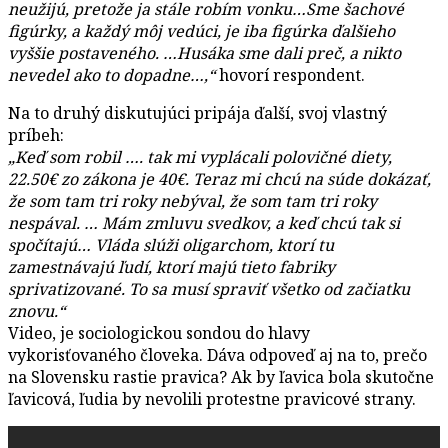
neužijú, pretože ja stále robím vonku…Sme šachové
figúrky, a každý môj vedúci, je iba figúrka ďalšieho
vyššie postaveného. …Husáka sme dali preč, a nikto
nevedel ako to dopadne…,“
hovorí respondent.
Na to druhý diskutujúci pripája ďalší, svoj vlastný
príbeh:
„Keď som robil …. tak mi vyplácali polovičné diety,
22.50€ zo zákona je 40€. Teraz mi chcú na súde dokázať,
že som tam tri roky nebýval, že som tam tri roky
nespával. … Mám zmluvu svedkov, a keď chcú tak si
spočítajú…
Vláda slúži oligarchom, ktorí tu
zamestnávajú ľudí, ktorí majú tieto fabriky
sprivatizované. To sa musí spraviť všetko od začiatku
znovu.“
Video, je sociologickou sondou do hlavy
vykorisťovaného človeka. Dáva odpoveď aj na to, prečo
na Slovensku rastie pravica? Ak by ľavica bola skutočne
ľavicová, ľudia by nevolili protestne pravicové strany.