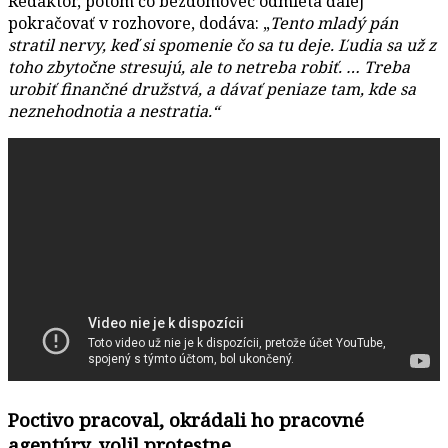
Redaktor, potom čo bezdomovec odmieta ďalej
pokračovať v rozhovore, dodáva: „
Tento mladý pán
stratil nervy, keď si spomenie čo sa tu deje. Ľudia sa už z
toho zbytočne stresujú, ale to netreba robiť. … Treba
urobiť finančné družstvá, a dávať peniaze tam, kde sa
neznehodnotia a nestratia.“
Poctivo pracoval, okrádali ho pracovné
agentúry, volil protestne