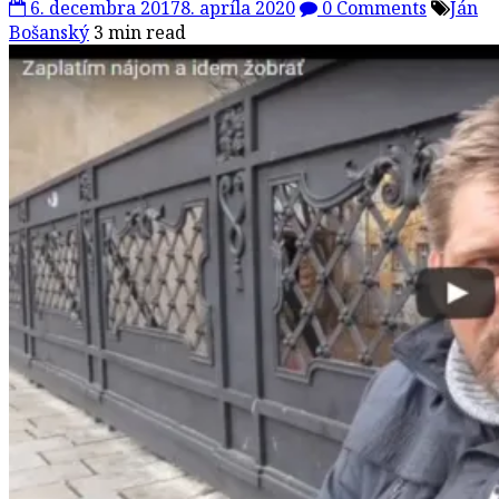
6. decembra 2017
8. apríla 2020
0 Comments
Ján
Bošanský
3 min read