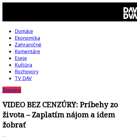
Skip
to
content
Domáce
DAV
Ekonomika
Zahraničné
DVA
Komentáre
Eseje
–
Kultúra
Rozhovory
kultúrno-
TV DAV
Domáce
politická
VIDEO BEZ CENZÚRY: Príbehy zo
revue
života – Zaplatím nájom a idem
žobrať