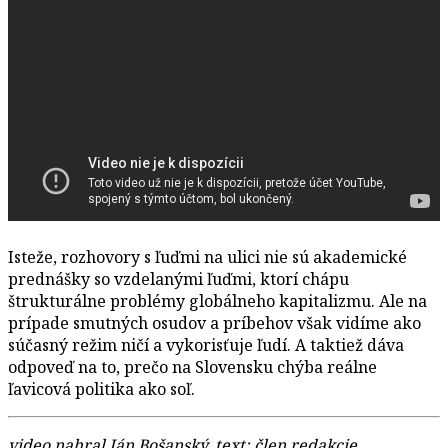
Isteže, rozhovory s ľuďmi na ulici nie sú akademické
prednášky so vzdelanými ľuďmi, ktorí chápu
štrukturálne problémy globálneho kapitalizmu. Ale na
prípade smutných osudov a príbehov však vidíme ako
súčasný režim ničí a vykorisťuje ľudí. A taktiež dáva
odpoveď na to, prečo na Slovensku chýba reálne
ľavicová politika ako soľ.
video nahral Ján Bošanský, text: člen redakcie