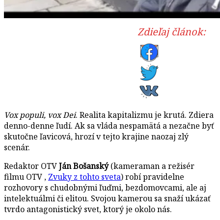
Zdieľaj článok:
Vox populi, vox Dei
. Realita kapitalizmu je krutá. Zdiera
denno-denne ľudí. Ak sa vláda nespamätá a nezačne byť
skutočne ľavicová, hrozí v tejto krajine naozaj zlý
scenár.
Redaktor OTV
Ján Bošanský
(kameraman a režisér
filmu OTV ,
Zvuky z tohto sveta
) robí pravidelne
rozhovory s chudobnými ľuďmi, bezdomovcami, ale aj
intelektuálmi či elitou. Svojou kamerou sa snaží ukázať
tvrdo antagonistický svet, ktorý je okolo nás.