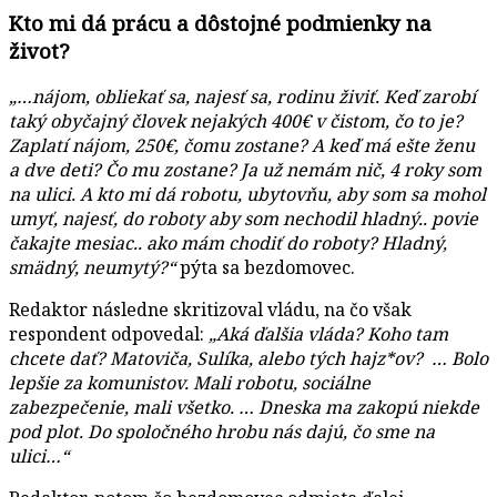
Kto mi dá prácu a dôstojné podmienky na
život?
„…nájom, obliekať sa, najesť sa, rodinu živiť. Keď zarobí
taký obyčajný človek nejakých 400€ v čistom, čo to je?
Zaplatí nájom, 250€, čomu zostane? A keď má ešte ženu
a dve deti? Čo mu zostane? Ja už nemám nič, 4 roky som
na ulici. A kto mi dá robotu, ubytovňu, aby som sa mohol
umyť, najesť, do roboty aby som nechodil hladný.. povie
čakajte mesiac.. ako mám chodiť do roboty? Hladný,
smädný, neumytý?“
pýta sa bezdomovec.
Redaktor následne skritizoval vládu, na čo však
respondent odpovedal:
„Aká ďalšia vláda? Koho tam
chcete dať? Matoviča, Sulíka, alebo tých hajz*ov? …
Bolo
lepšie za komunistov. Mali robotu, sociálne
zabezpečenie, mali všetko. … Dneska ma zakopú niekde
pod plot. Do spoločného hrobu nás dajú, čo sme na
ulici…“