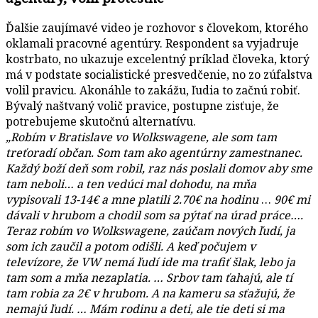
Ďalšie zaujímavé video je rozhovor s človekom, ktorého
oklamali pracovné agentúry. Respondent sa vyjadruje
kostrbato, no ukazuje excelentný príklad človeka, ktorý
má v podstate socialistické presvedčenie, no zo zúfalstva
volil pravicu. Akonáhle to zakážu, ľudia to začnú robiť.
Bývalý naštvaný volič pravice, postupne zisťuje, že
potrebujeme skutočnú alternatívu.
„Robím v Bratislave vo Wolkswagene, ale som tam
treťoradí občan. Som tam ako agentúrny zamestnanec.
Každý boží deň som robil, raz nás poslali domov aby sme
tam neboli… a ten vedúci mal dohodu, na mňa
vypisovali 13-14€ a mne platili 2.70€ na hodinu
…
90€ mi
dávali v hrubom a chodil som sa pýtať na úrad práce….
Teraz robím vo Wolkswagene, zaúčam nových ľudí, ja
som ich zaučil a potom odišli. A keď počujem v
televízore, že VW nemá ľudí ide ma trafiť šlak, lebo ja
tam som a mňa nezaplatia. … Srbov tam ťahajú, ale tí
tam robia za 2€ v hrubom. A na kameru sa sťažujú, že
nemajú ľudí. … Mám rodinu a deti, ale tie deti si ma