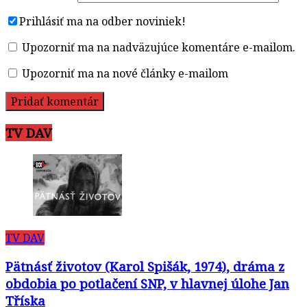
Prihlásiť ma na odber noviniek!
Upozorniť ma na nadväzujúce komentáre e-mailom.
Upozorniť ma na nové články e-mailom
TV DAV
TV DAV
Pätnásť životov (Karol Spišák, 1974), dráma z
obdobia po potlačení SNP, v hlavnej úlohe Jan
Tříska