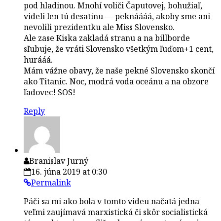
pod hladinou. Mnohí voliči Čaputovej, bohužiaľ,
videli len tú desatinu — peknáááá, akoby sme ani
nevolili prezidentku ale Miss Slovensko.
Ale zase Kiska zakladá stranu a na billborde
sľubuje, že vráti Slovensko všetkým ľuďom+1 cent,
hurááá.
Mám vážne obavy, že naše pekné Slovensko skončí
ako Titanic. Noc, modrá voda oceánu a na obzore
ľadovec! SOS!
Reply
Branislav Jurný
16. júna 2019 at 0:30
Permalink
Páči sa mi ako bola v tomto videu načatá jedna
veľmi zaujímavá marxistická či skôr socialistická