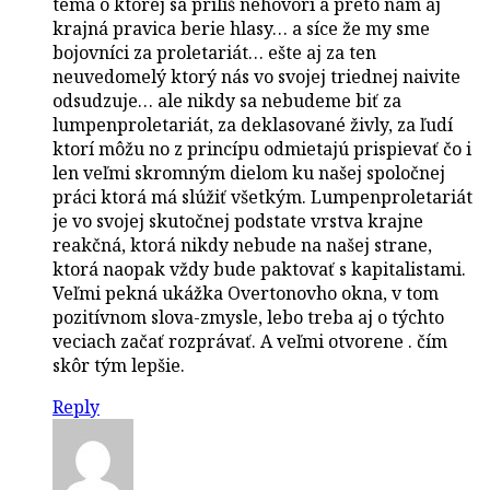
téma o ktorej sa príliš nehovorí a preto nám aj
krajná pravica berie hlasy… a síce že my sme
bojovníci za proletariát… ešte aj za ten
neuvedomelý ktorý nás vo svojej triednej naivite
odsudzuje… ale nikdy sa nebudeme biť za
lumpenproletariát, za deklasované živly, za ľudí
ktorí môžu no z princípu odmietajú prispievať čo i
len veľmi skromným dielom ku našej spoločnej
práci ktorá má slúžiť všetkým. Lumpenproletariát
je vo svojej skutočnej podstate vrstva krajne
reakčná, ktorá nikdy nebude na našej strane,
ktorá naopak vždy bude paktovať s kapitalistami.
Veľmi pekná ukážka Overtonovho okna, v tom
pozitívnom slova-zmysle, lebo treba aj o týchto
veciach začať rozprávať. A veľmi otvorene . čím
skôr tým lepšie.
Reply