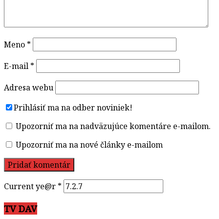
Meno
*
E-mail
*
Adresa webu
Prihlásiť ma na odber noviniek!
Upozorniť ma na nadväzujúce komentáre e-mailom.
Upozorniť ma na nové články e-mailom
Current ye@r
*
TV DAV