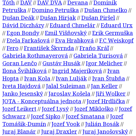
Tóth
DAV
DAV DVA
Devana
Dominik
//
//
//
//
Petruška
Domino Petruška
Dušan Chmelko
//
//
//
Dušan Deák
Dušan Hirjak
Dušan Piršel
//
//
//
Dávid Diczházy
Eduard Chmelár
Eduard Urx
//
//
Egon Bondy
Emil Višňovský
Erik Germuška
//
//
//
Etela Farkašová
Eva Hrabková
F.C Weiskopf
//
//
//
Fero
František Škvrnda
Fraňo Kráľ
//
//
//
//
Gabriela Rothmayerová
Gabriela Turisová
//
//
Goran Lenčo
Gustáv Husák
Igor Melicher
//
//
//
Ilona Švihlíková
Ingrid Majeríková
Ivan
//
//
Hopta
Ivan Kola
Ivan Lulják
Ivan Štubňa
//
//
//
//
Iveta Hajdová
Jalal Suleiman
Jan Keller
//
//
//
Janko Jesenský
Jaroslav Košela
Jiři Wolker
//
//
//
JOTA - Konceptuálna jednota
Jozef Hrdlička
//
//
Jozef Leikert
Jozef Lysý
Jozef Mikloško
Jozef
//
//
//
Schwarz
Jozef Sipko
Jozef Smatana
Jozef
//
//
//
Tomášik-Dumín
Jozef Vook
Julián Bosák
//
//
//
Juraj Blanár
Juraj Draxler
Juraj Janošovský
//
//
//