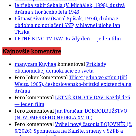
Je třeba zabít Sekala (V. Michálek, 1998), dusivá
dráma z horúceho leta 1943
Pätnásť životov (Karol Spišák, 1974), dráma z
obdobia po potlačení SNP, v hlavnej úlohe Jan
Tříska
LETNÉ KINO TV DAV: Každý deň — jeden film
Najnovšie komentáre
manycam Kuyhaa
komentoval
Príklady
ekonomickej demokracie zo sveta
Fero Joker
komentoval
Třicet jedna ve stínu (Jiří
Weiss, 1965), československo-britská existenciálna
dráma
Fero
komentoval
LETNÉ KINO TV DAV: Každý deň
— jeden film
Fero
komentoval
Ján Poničan: DOBRODRUŽSTVO
(NOVOMESKÉHO NEDEĽA XVIII.)
Fero
komentoval
Vyšiel nový časopis BOJOVNÍK (č.
6/2026): Spomienka na Kalište, zmeny v SZPB a