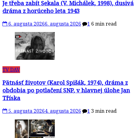
Je třeba zabít Sekala (V. Michálek, 1998), dusivá
dráma z horúceho leta 1943
6. augusta 2026
6. augusta 2026
1
6 min read
TV DAV
Pätnásť životov (Karol Spišák, 1974), dráma z
obdobia po potlačení SNP, v hlavnej úlohe Jan
Tříska
5. augusta 2026
4. augusta 2026
1
3 min read