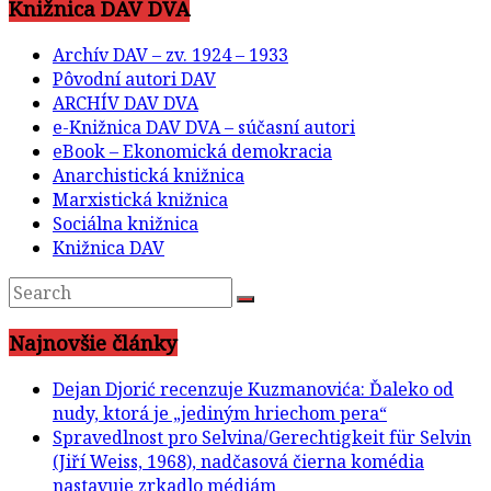
Knižnica DAV DVA
Archív DAV – zv. 1924 – 1933
Pôvodní autori DAV
ARCHÍV DAV DVA
e-Knižnica DAV DVA – súčasní autori
eBook – Ekonomická demokracia
Anarchistická knižnica
Marxistická knižnica
Sociálna knižnica
Knižnica DAV
Najnovšie články
Dejan Djorić recenzuje Kuzmanovića: Ďaleko od
nudy, ktorá je „jediným hriechom pera“
Spravedlnost pro Selvina/Gerechtigkeit für Selvin
(Jiří Weiss, 1968), nadčasová čierna komédia
nastavuje zrkadlo médiám