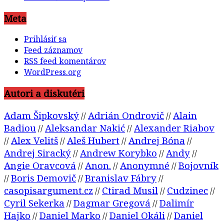
Meta
Prihlásiť sa
Feed záznamov
RSS feed komentárov
WordPress.org
Autori a diskutéri
Adam Šipkovský
Adrián Ondrovič
Alain
//
//
Badiou
Aleksandar Nakić
Alexander Riabov
//
//
Alex Velitš
Aleš Hubert
Andrej Bóna
//
//
//
//
Andrej Siracký
Andrew Korybko
Andy
//
//
//
Angie Oravcová
Anon.
Anonymné
Bojovník
//
//
//
Boris Demovič
Branislav Fábry
//
//
//
casopisargument.cz
Ctirad Musil
Cudzinec
//
//
//
Cyril Sekerka
Dagmar Gregová
Dalimír
//
//
Hajko
Daniel Marko
Daniel Okáli
Daniel
//
//
//