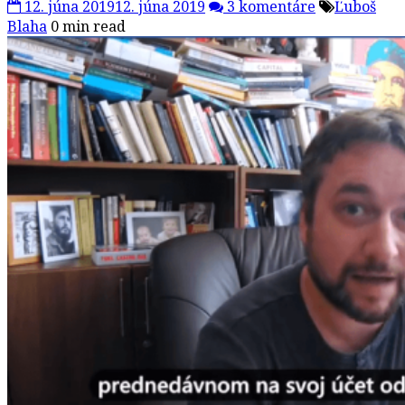
12. júna 2019
12. júna 2019
3 komentáre
Ľuboš
Blaha
0 min read