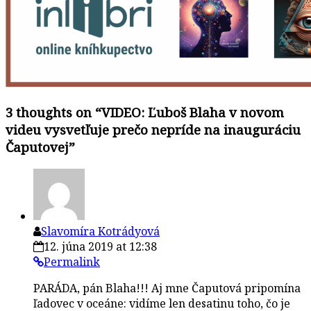
3 thoughts on “
VIDEO: Ľuboš Blaha v novom
videu vysvetľuje prečo nepríde na inauguráciu
Čaputovej
”
Slavomíra Kotrádyová
12. júna 2019 at 12:38
Permalink
PARÁDA, pán Blaha!!! Aj mne Čaputová pripomína
ľadovec v oceáne: vidíme len desatinu toho, čo je