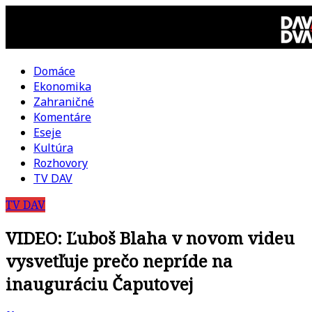
Skip
to
content
Domáce
DAV
Ekonomika
Zahraničné
DVA
Komentáre
Eseje
–
Kultúra
Rozhovory
kultúrno-
TV DAV
TV DAV
politická
VIDEO: Ľuboš Blaha v novom videu
revue
vysvetľuje prečo nepríde na
inauguráciu Čaputovej