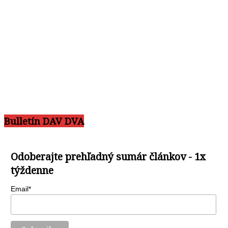
Bulletín DAV DVA
Odoberajte prehľadný sumár článkov - 1x
týždenne
Email*