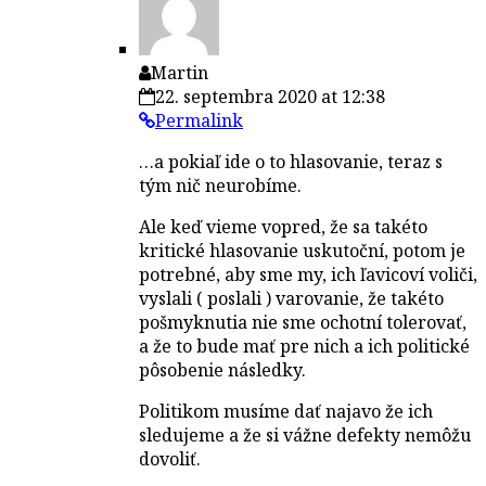
Martin
22. septembra 2020 at 12:38
Permalink
…a pokiaľ ide o to hlasovanie, teraz s
tým nič neurobíme.
Ale keď vieme vopred, že sa takéto
kritické hlasovanie uskutoční, potom je
potrebné, aby sme my, ich ľavicoví voliči,
vyslali ( poslali ) varovanie, že takéto
pošmyknutia nie sme ochotní tolerovať,
a že to bude mať pre nich a ich politické
pôsobenie následky.
Politikom musíme dať najavo že ich
sledujeme a že si vážne defekty nemôžu
dovoliť.