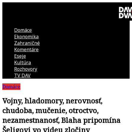
Skip
to
content
Domáce
DAV
Ekonomika
Zahraničné
DVA
Komentáre
Eseje
–
Kultúra
Rozhovory
kultúrno-
TV DAV
Domáce
politická
Vojny, hladomory, nerovnosť,
revue
chudoba, mučenie, otroctvo,
nezamestnanosť, Blaha pripomína
Šeligovi vo videu zločiny