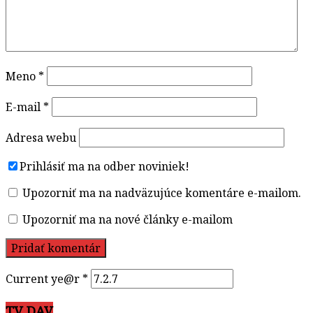
Meno
*
E-mail
*
Adresa webu
Prihlásiť ma na odber noviniek!
Upozorniť ma na nadväzujúce komentáre e-mailom.
Upozorniť ma na nové články e-mailom
Current ye@r
*
TV DAV