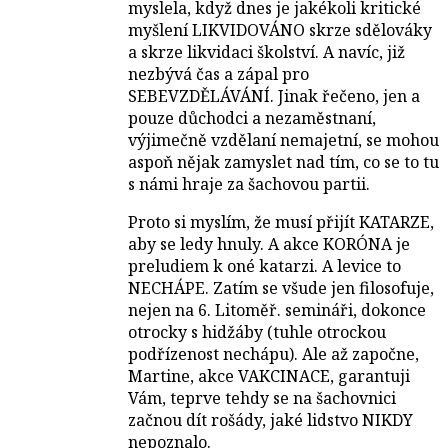
myslela, když dnes je jakékoli kritické
myšlení LIKVIDOVÁNO skrze sdělováky
a skrze likvidaci školství. A navíc, již
nezbývá čas a zápal pro
SEBEVZDĚLÁVÁNÍ. Jinak řečeno, jen a
pouze důchodci a nezaměstnaní,
výjimečně vzdělaní nemajetní, se mohou
aspoň nějak zamyslet nad tím, co se to tu
s námi hraje za šachovou partii.
Proto si myslím, že musí přijít KATARZE,
aby se ledy hnuly. A akce KORÓNA je
preludiem k oné katarzi. A levice to
NECHÁPE. Zatím se všude jen filosofuje,
nejen na 6. Litoměř. semináři, dokonce
otrocky s hidžáby (tuhle otrockou
podřízenost nechápu). Ale až započne,
Martine, akce VAKCINACE, garantuji
Vám, teprve tehdy se na šachovnici
začnou dít rošády, jaké lidstvo NIKDY
nepoznalo.