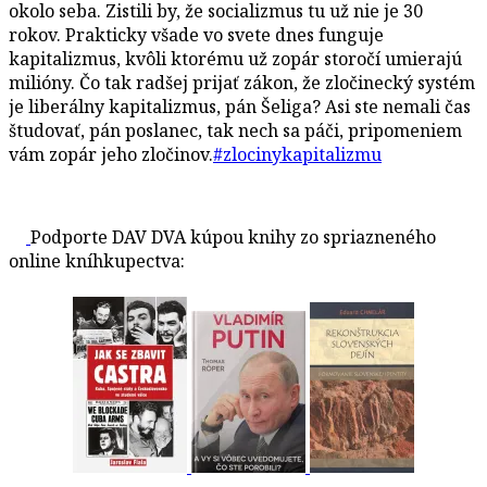
okolo seba. Zistili by, že socializmus tu už nie je 30
rokov. Prakticky všade vo svete dnes funguje
kapitalizmus, kvôli ktorému už zopár storočí umierajú
milióny. Čo tak radšej prijať zákon, že zločinecký systém
je liberálny kapitalizmus, pán Šeliga? Asi ste nemali čas
študovať, pán poslanec, tak nech sa páči, pripomeniem
vám zopár jeho zločinov.
#zlocinykapitalizmu
Podporte DAV DVA kúpou knihy zo spriazneného
online kníhkupectva: