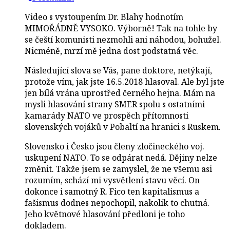
Video s vystoupením Dr. Blahy hodnotím
MIMOŘÁDNĚ VYSOKO. Výborně! Tak na tohle by
se čeští komunisti nezmohli ani náhodou, bohužel.
Nicméně, mrzí mě jedna dost podstatná věc.
Následující slova se Vás, pane doktore, netýkají,
protože vím, jak jste 16.5.2018 hlasoval. Ale byl jste
jen bílá vrána uprostřed černého hejna. Mám na
mysli hlasování strany SMER spolu s ostatními
kamarády NATO ve prospěch přítomnosti
slovenských vojáků v Pobaltí na hranici s Ruskem.
Slovensko i Česko jsou členy zločineckého voj.
uskupení NATO. To se odpárat nedá. Dějiny nelze
změnit. Takže jsem se zamyslel, že ne všemu asi
rozumím, schází mi vysvětlení stavu věcí. On
dokonce i samotný R. Fico ten kapitalismus a
fašismus dodnes nepochopil, nakolik to chutná.
Jeho květnové hlasování předloni je toho
dokladem.