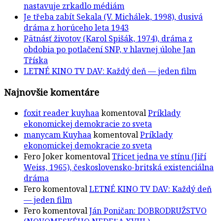
nastavuje zrkadlo médiám
Je třeba zabít Sekala (V. Michálek, 1998), dusivá
dráma z horúceho leta 1943
Pätnásť životov (Karol Spišák, 1974), dráma z
obdobia po potlačení SNP, v hlavnej úlohe Jan
Tříska
LETNÉ KINO TV DAV: Každý deň — jeden film
Najnovšie komentáre
foxit reader kuyhaa
komentoval
Príklady
ekonomickej demokracie zo sveta
manycam Kuyhaa
komentoval
Príklady
ekonomickej demokracie zo sveta
Fero Joker
komentoval
Třicet jedna ve stínu (Jiří
Weiss, 1965), československo-britská existenciálna
dráma
Fero
komentoval
LETNÉ KINO TV DAV: Každý deň
— jeden film
Fero
komentoval
Ján Poničan: DOBRODRUŽSTVO