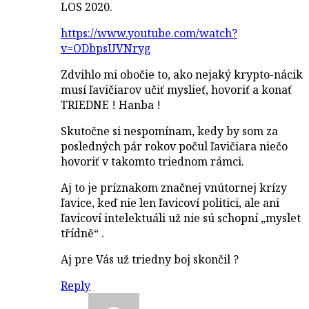
LOS 2020.
https://www.youtube.com/watch?
v=ODbpsUVNryg
Zdvihlo mi obočie to, ako nejaký krypto-nácik
musí ľavičiarov učiť myslieť, hovoriť a konať
TRIEDNE ! Hanba !
Skutočne si nespomínam, kedy by som za
posledných pár rokov počul ľavičiara niečo
hovoriť v takomto triednom rámci.
Aj to je príznakom značnej vnútornej krízy
ľavice, keď nie len ľavicoví politici, ale ani
ľavicoví intelektuáli už nie sú schopní „myslet
třídně“ .
Aj pre Vás už triedny boj skončil ?
Reply