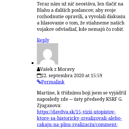
Teraz nám už nič neostáva, len tlačiť na
Blahu a ďalších poslancov, aby svoje
rozhodnutie opravili, a vyvolali diskusiu
a hlasovanie o tom, že stiahneme našich
vojakov odvšadiaľ, kde nemajú čo robiť.
Reply
Vašek z Moravy
22. septembra 2020 at 15:59
Permalink
Martine, k třídnímu boji jsem se vyjádřil
naposledy zde ─ ústy předsedy KSRF G.
Zjuganova:
https://davdva.sk/15-vizii-utopistov-
ktore-sa-historicky-zrealizovali-alebo-
cakaju-na-plnu-realizaciu/comment-