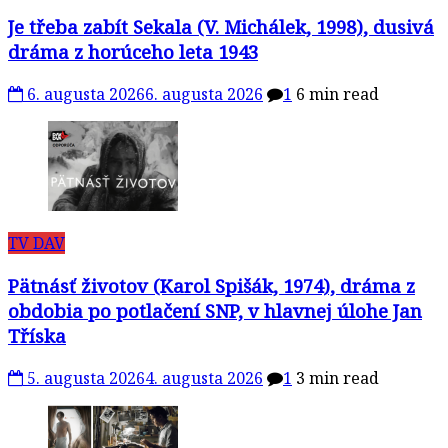
Je třeba zabít Sekala (V. Michálek, 1998), dusivá
dráma z horúceho leta 1943
6. augusta 2026
6. augusta 2026
1
6 min read
TV DAV
Pätnásť životov (Karol Spišák, 1974), dráma z
obdobia po potlačení SNP, v hlavnej úlohe Jan
Tříska
5. augusta 2026
4. augusta 2026
1
3 min read