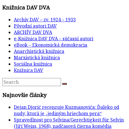
Knižnica DAV DVA
Archív DAV – zv. 1924 – 1933
Pôvodní autori DAV
ARCHÍV DAV DVA
e-Knižnica DAV DVA – súčasní autori
eBook – Ekonomická demokracia
Anarchistická knižnica
Marxistická knižnica
Sociálna knižnica
Knižnica DAV
Najnovšie články
Dejan Djorić recenzuje Kuzmanovića: Ďaleko od
nudy, ktorá je „jediným hriechom pera“
Spravedlnost pro Selvina/Gerechtigkeit für Selvin
(Jiří Weiss, 1968), nadčasová čierna komédia