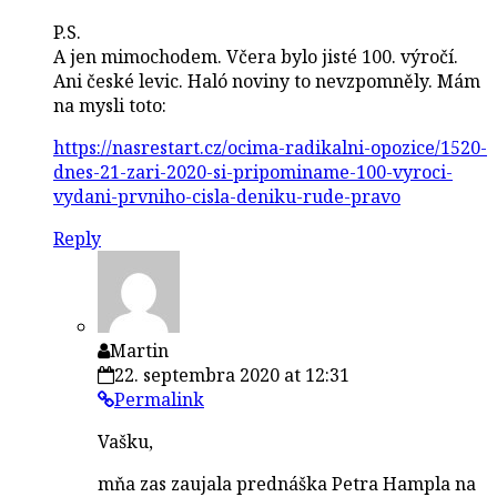
P.S.
A jen mimochodem. Včera bylo jisté 100. výročí.
Ani české levic. Haló noviny to nevzpomněly. Mám
na mysli toto:
https://nasrestart.cz/ocima-radikalni-opozice/1520-
dnes-21-zari-2020-si-pripominame-100-vyroci-
vydani-prvniho-cisla-deniku-rude-pravo
Reply
Martin
22. septembra 2020 at 12:31
Permalink
Vašku,
mňa zas zaujala prednáška Petra Hampla na