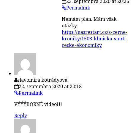
22. septembra 2020 at 20:36
Permalink
Nemám plán. Mám však
otázky:
https://nasrestart.cz/z-cerne-
kroniky/1508-klinicka-smrt-
ceske-ekonomiky
slavomíra kotrádyová
22. septembra 2020 at 20:18
Permalink
VÝÝÝBORNÉ video!!!
Reply