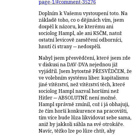
page-1/#comment-35276
Doplním k Vašemu vystoupení toto. Na
základě toho, co o dějinách vím, jsem
dospěl k názoru, ke kterému ani
sociolog Hampl, ale ani KSČM, natož
ostatní levicově zaměření odborníci,
hnutí či strany ─ nedospěli.
Nabyl jsem přesvědčení, které jsem zde
v diskusi na DAV-DVA nejednou již
vyjádřil. Jsem bytostně PŘESVĚDČEN, že
ve volebním systému liber. kapitalismu
jiné vítězství, než vítězství těch, které
sociolog Hampl nazval horšími než
Hitler ─ ABSOLUTNĚ není možné.
Hampl správně zmínil, což i já obhajuji,
že čím horší konkurence na pracovišti,
tím více bude lůza likvidovat sebe sama,
aniž by jakkoli sáhla na své otrokáře.
Navíc, těžko lze po lůze chtít, aby