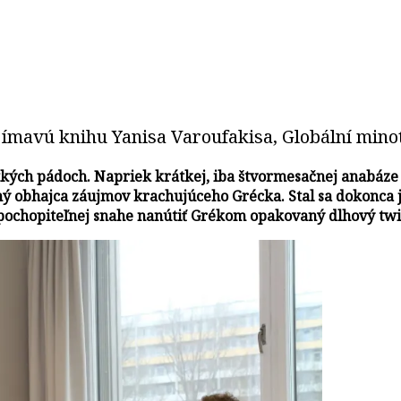
ímavú knihu Yanisa Varoufakisa, Globální mino
ých pádoch. Napriek krátkej, iba štvormesačnej anabáze v
azný obhajca záujmov krachujúceho Grécka. Stal sa dokonc
pochopiteľnej snahe nanútiť Grékom opakovaný dlhový twis