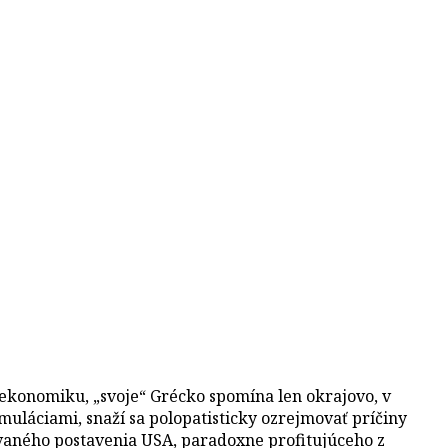
ekonomiku, „svoje“ Grécko spomína len okrajovo, v
uláciami, snaží sa polopatisticky ozrejmovať príčiny
ovaného postavenia USA, paradoxne profitujúceho z