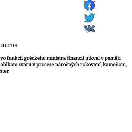
taurus.
o funkcii gréckeho ministra financií utkvel v pamäti
a jablkom sváru v procese náročných rokovaní, kameňom,
ter.