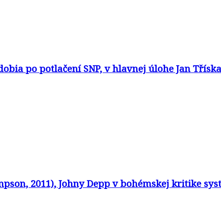
dobia po potlačení SNP, v hlavnej úlohe Jan Třísk
son, 2011), Johny Depp v bohémskej kritike syst