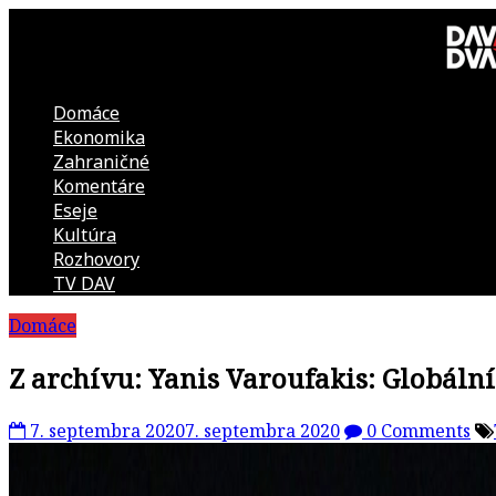
Skip
to
content
Domáce
DAV
Ekonomika
Zahraničné
DVA
Komentáre
Eseje
–
Kultúra
Rozhovory
kultúrno-
TV DAV
Domáce
politická
Z archívu: Yanis Varoufakis: Globáln
revue
7. septembra 2020
7. septembra 2020
0 Comments