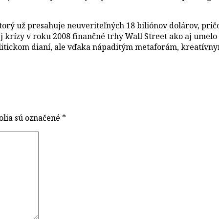
torý už presahuje neuveriteľných 18 biliónov dolárov, pri
j krízy v roku 2008 finančné trhy Wall Street ako aj umelo 
 politickom dianí, ale vďaka nápaditým metaforám, kreat
olia sú označené
*