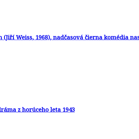
in (Jiří Weiss, 1968), nadčasová čierna komédia 
 dráma z horúceho leta 1943