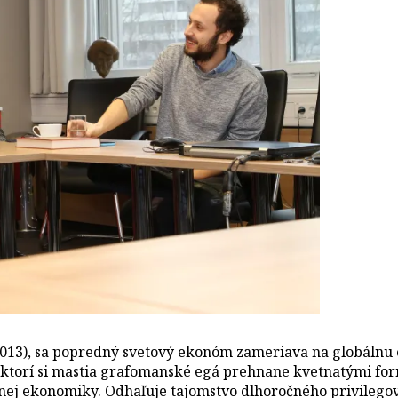
2013), sa popredný svetový ekonóm zameriava na globálnu 
 ktorí si mastia grafomanské egá prehnane kvetnatými form
álnej ekonomiky. Odhaľuje tajomstvo dlhoročného privileg