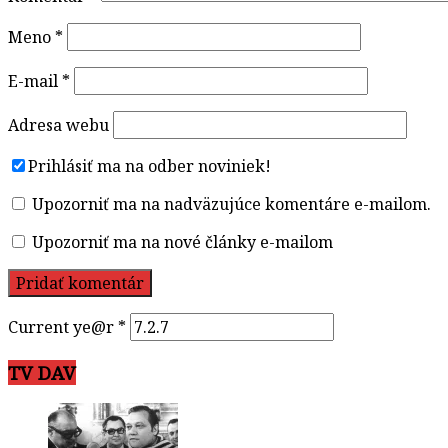
Meno
*
E-mail
*
Adresa webu
Prihlásiť ma na odber noviniek!
Upozorniť ma na nadväzujúce komentáre e-mailom.
Upozorniť ma na nové články e-mailom
Current ye@r
*
TV DAV