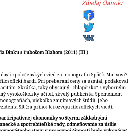
Zdieľaj článok:
la Dinku s Ľubošom Blahom (2011) (III.)
 oblasti spoločenských vied za monografiu Späť k Marxovi?.
filozofickí bardi. Pri preberaní ceny sa usmial, poďakoval
acitám. Skrátka, taký obyčajný „chlapčisko“ s výborným
ný vysokoškolský učiteľ, skvelý publicista. Spomeniem
 monografiách, niekoľko zaujímavých štúdií. Jeho
denta SR (za prínos k rozvoju filozofických vied).
u participatívnej ekonomiky so štyrmi základnými
nanecké a spotrebiteľské rady, odmeňovanie za úsilie
 rovnovážneho stavu v pracovnej činnosti bude vykonávať