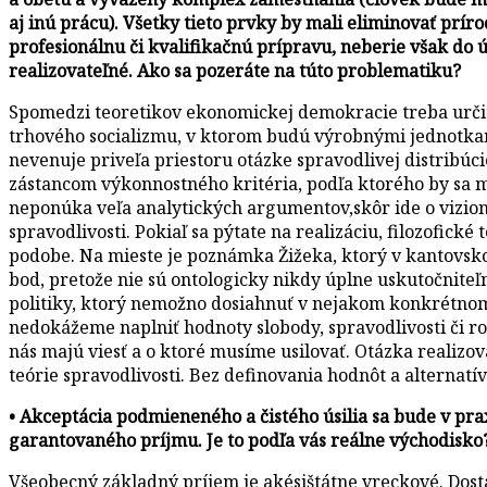
aj inú prácu). Všetky tieto prvky by mali eliminovať prír
profesionálnu či kvalifikačnú prípravu, neberie však do úv
realizovateľné. Ako sa pozeráte na túto problematiku?
Spomedzi teoretikov ekonomickej demokracie treba určit
trhového socializmu, v ktorom budú výrobnými jednotkami k
nevenuje priveľa priestoru otázke spravodlivej distribúci
zástancom výkonnostného kritéria, podľa ktorého by sa m
neponúka veľa analytických argumentov,skôr ide o vizioná
spravodlivosti. Pokiaľ sa pýtate na realizáciu, filozofick
podobe. Na mieste je poznámka Žižeka, ktorý v kantovsko
bod, pretože nie sú ontologicky nikdy úplne uskutočniteľn
politiky, ktorý nemožno dosiahnuť v nejakom konkrétnom 
nedokážeme naplniť hodnoty slobody, spravodlivosti či rov
nás majú viesť a o ktoré musíme usilovať. Otázka realizova
teórie spravodlivosti. Bez definovania hodnôt a alternat
• Akceptácia podmieneného a čistého úsilia sa bude v pra
garantovaného príjmu. Je to podľa vás reálne východisko
Všeobecný základný príjem je akésištátne vreckové. Dostá