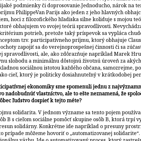
 nijaké podmienky či doprosovanie.Jednoducho, nárok na t
jmu PhilippeVan Parijs ako jeden z jeho hlavných obhajcov
 hoci z filozofického hľadiska silne koliduje s mojou teór
ktoré obhajujem vo svojej teórii spravodlivosti. Nevychádza
itérium potrieb, pretože taký príspevok sa vypláca chudo
nceptom tzv. participatívneho príjmu, ktorý obhajuje Clau
choty zapojiť sa do verejnoprospešnej činnosti či sa zúčast
 spravodlivosti, ale, ako zdôrazňuje napríklad Marek Hrub
nu slobodu a minimálnu dôstojnú životnú úroveň za akýchk
ladnou sociálnou istotou každého občana, samozrejme, pop
o cieľ, ktorý je politicky dosiahnuteľný v krátkodobej per
rticipatívnej ekonomiky sme spomenuli jednu z najvýznamnej
o nadobudnúť vlastníctvo, ale to ešte neznamená, že spolo
bec ľudstvo dospieť k tejto méte?
ojmu solidarita. V jednom význame sa tento pojem používa 
ôb B s cieľom sociálne pomôcť skupine osôb B, ktorá trpí
presun solidárny. Konkrétne ide napríklad o presuny pros
 prípade môžeme hovoriť o „automatizovanej solidarite“. N
ocionálnu väzbu. Ide o automatizovaný proces, ktorý zastreš