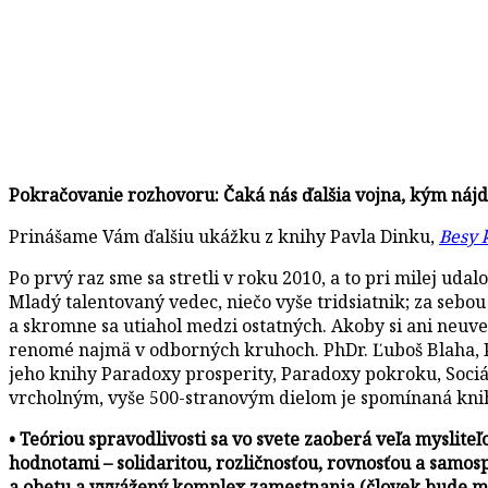
Pokračovanie rozhovoru:
Čaká nás ďalšia vojna, kým nájd
Prinášame Vám ďalšiu ukážku z knihy Pavla Dinku,
Besy 
Po prvý raz sme sa stretli v roku 2010, a to pri milej ud
Mladý talentovaný vedec, niečo vyše tridsiatnik; za sebou 
a skromne sa utiahol medzi ostatných. Akoby si ani neu
renomé najmä v odborných kruhoch. PhDr. Ľuboš Blaha, Ph
jeho knihy Paradoxy prosperity, Paradoxy pokroku, Sociál
vrcholným, vyše 500-stranovým dielom je spomínaná kniha 
• Teóriou spravodlivosti sa vo svete zaoberá veľa myslite
hodnotami – solidaritou, rozličnosťou, rovnosťou a samos
a obetu a vyvážený komplex zamestnania (človek bude mať