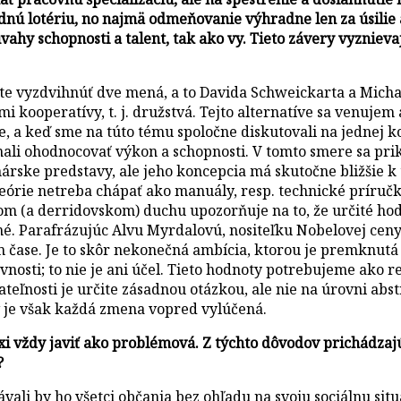
odnú lotériu, no najmä odmeňovanie výhradne len za úsilie 
ahy schopnosti a talent, tak ako vy. Tieto závery vyznievaj
e vyzdvihnúť dve mená, a to Davida Schweickarta a Micha
ooperatívy, t. j. družstvá. Tejto alternatíve sa venujem aj
e, a keď sme na túto tému spoločne diskutovali na jednej ko
ali ohodnocovať výkon a schopnosti. V tomto smere sa prik
rske predstavy, ale jeho koncepcia má skutočne bližšie k t
é teórie netreba chápať ako manuály, resp. technické príručk
m (a derridovskom) duchu upozorňuje na to, že určité hod
é. Parafrázujúc Alvu Myrdalovú, nositeľku Nobelovej ceny, 
čase. Je to skôr nekonečná ambícia, ktorou je premknutá 
nosti; to nie je ani účel. Tieto hodnoty potrebujeme ako reg
teľnosti je určite zásadnou otázkou, ale nie na úrovni abstr
ív je však každá zmena vopred vylúčená.
xi vždy javiť ako problémová. Z týchto dôvodov prichádzaj
?
vali by ho všetci občania bez ohľadu na svoju sociálnu sit