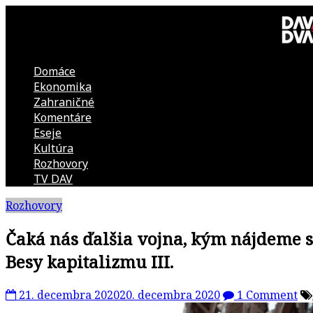
Skip
to
content
Domáce
DAV
Ekonomika
Zahraničné
DVA
Komentáre
Eseje
–
Kultúra
Rozhovory
kultúrno-
TV DAV
Rozhovory
politická
Čaká nás ďalšia vojna, kým nájdeme 
revue
Besy kapitalizmu III.
21. decembra 2020
20. decembra 2020
1 Comment