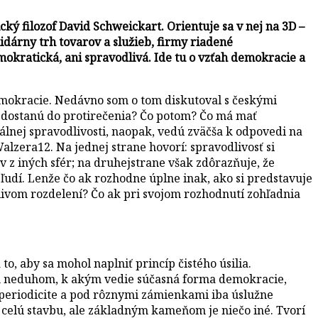
ký filozof David Schweickart. Orientuje sa v nej na 3D –
dárny trh tovarov a služieb, firmy riadené
okratická, ani spravodlivá. Ide tu o vzťah demokracie a
emokracie. Nedávno som o tom diskutoval s českými
 dostanú do protirečenia? Čo potom? Čo má mať
álnej spravodlivosti, naopak, vedú zväčša k odpovedi na
alzera12. Na jednej strane hovorí: spravodlivosť si
 z iných sfér; na druhejstrane však zdôrazňuje, že
ľudí. Lenže čo ak rozhodne úplne inak, ako si predstavuje
ivom rozdelení? Čo ak pri svojom rozhodnutí zohľadnia
, aby sa mohol naplniť princíp čistého úsilia.
tým neduhom, k akým vedie súčasná forma demokracie,
ej periodicite a pod rôznymi zámienkami iba úslužne
e celú stavbu, ale základným kameňom je niečo iné. Tvorí