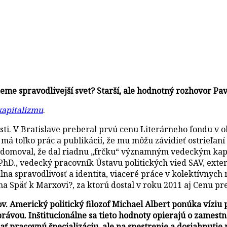
eme spravodlivejší svet? Starší, ale hodnotný rozhovor Pav
kapitalizmu
.
alosti. V Bratislave preberal prvú cenu Literárneho fondu v
má toľko prác a publikácií, že mu môžu závidieť ostrieľaní 
vedomoval, že dal riadnu „frčku“ významným vedeckým kap
D., vedecký pracovník Ústavu politických vied SAV, exter
na spravodlivosť a identita, viaceré práce v kolektívnych
Späť k Marxovi?, za ktorú dostal v roku 2011 aj Cenu prezi
ľov. Americký politický filozof Michael Albert ponúka vízi
právou. Inštitucionálne sa tieto hodnoty opierajú o zamest
 pracovnú špecializáciu, ale na spestrenie a dosiahnutie