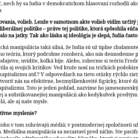
ť, nech by sa ľudia v demokratickom hlasovaní rozhodli 
a
sovania, volieb. Lenže v samotnom akte volieb vidím určit
berálnej politike – práve tej politike, ktorá spôsobila súč
 na jatky. Tak ako láska aj ideológia je slepá, ľudia často
cká manipulácia taká silná, že ľudia sú už úplne zbalamute
o teóriu, ktorý podrobne rozoberá, ako nás dennodenne p
odajstve, uvidíte, koľká bije. Alebo, zoberme si teóriu Fr
tila aj svojich kritikov. Veď ktože nosí na tričkách podob
pitalizmu atď.? V odpovediach na tieto otázky rýchlo zist
tvoriť nás na efektívne, bezmyšlienkovité figúrky, ktoré d
pitalizmu. Toto je jeden pohľad, nazvime ho jamesonovský
ej a sofistikovanejšej manipulácii ako kedykoľvek predtým.
lá, ale aj naše mysle.
atívne myslenie?
ohu v tom zohrávajú médiá; v postmodernej spoločnosti už t
diálna manipulácia sa nezastaví pred ničím. Ste pacifist