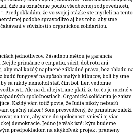
 ľudí, čiže na označenie pocitu všeobecnej zodpovednosti,
“. Predpokladám, že vo svojej otázke ste mysleli na tento
mentárnej podobe spravodlivo aj bez toho, aby sme
kávaní v súvislosti s organickou solidaritou.
áciách jednotlivcov. Zásadnou métou je garancia
 Nejde primárne o empatiu, súcit, dobrotu ani
ečiť, aby mal každý naplnené základné práva, bez ohľadu na
 raz budú fungovať na spôsob malých kibucov, boli by sme
1 by sa nikdy nemohol stať, čím bol. Len vedomie
livosti. Ale na druhej strane platí, že to, čo je možné v
ápadných spoločnostiach. Organická solidarita je zaiste
úce. Každý vám totiž povie, že ľudia nikdy nebudú
stávam opačný názor! Som presvedčený, že primárne záleží
vať na tom, aby sme do spoločnosti vniesli aj viac
ickej demokracie. Jedno je však isté: kým budeme
ľúčovým predpokladom na akýkoľvek projekt premeny