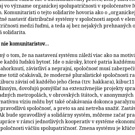
íva aj vo význame organickej spolupatričnosti v spoločenstve
 Komunitaristi o tejto solidarite hovoria ako o „organickej
né nastaviť distribučné systémy v spoločnosti aspoň v ele
čnosti medzi ľuďmi, a teda aj bez nejakých prehnaných oča
 solidarita.
 a nie komunitaristov…
ý o tom, že na nastavení systému záleží viac ako na motiv
 každú ľudskú bytosť. Ide o nároky, ktoré patria každému.
, zahorknutí, závistliví a neprajní, spoločnosť musí zabezp
 sme totiž očakávali, že moderné pluralistické spoločnosti
kibucu závisí od každého jeho člena (tzv. hakkara), kibuc1
inným, dovoľujú pomýšľať na extenzívnejšie projekty spravod
adných metropolách, v obrovských štátoch, v anonymných z
natívnu víziu môžu byť také očakávania dokonca paralyzuj
spravodlivú spoločnosť, a preto sa ani netreba snažiť. Za
Ak bude spravodlivý a solidárny systém, môžeme začať praco
lupráce v rámci jednotlivých kooperatív v systéme ekonom
o spoločnosti väčšiu spolupatričnosť. Zmena systému je k