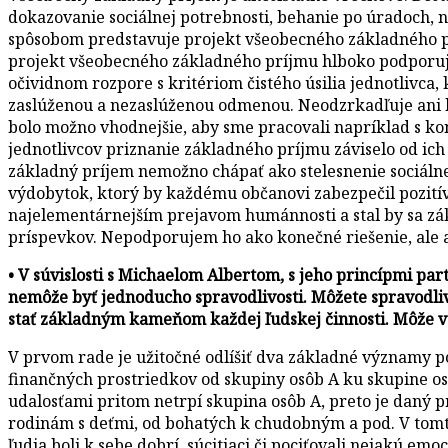
dokazovanie sociálnej potrebnosti, behanie po úradoch,
spôsobom predstavuje projekt všeobecného základného prí
projekt všeobecného základného príjmu hlboko podporujem,
očividnom rozpore s kritériom čistého úsilia jednotlivca, 
zaslúženou a nezaslúženou odmenou. Neodzrkadľuje ani kr
bolo možno vhodnejšie, aby sme pracovali napríklad s ko
jednotlivcov priznanie základného príjmu záviselo od ich o
základný príjem nemožno chápať ako stelesnenie sociálnej
výdobytok, ktorý by každému občanovi zabezpečil pozitív
najelementárnejším prejavom humánnosti a stal by sa zák
príspevkov. Nepodporujem ho ako konečné riešenie, ale ak
• V súvislosti s Michaelom Albertom, s jeho princípmi pa
nemôže byť jednoducho spravodlivosti. Môžete spravodliv
stať základným kameňom každej ľudskej činnosti. Môže vô
V prvom rade je užitočné odlíšiť dva základné významy p
finančných prostriedkov od skupiny osôb A ku skupine os
udalosťami pritom netrpí skupina osôb A, preto je daný 
rodinám s deťmi, od bohatých k chudobným a pod. V tomto
ľudia boli k sebe dobrí, súcitiaci či pociťovali nejakú em