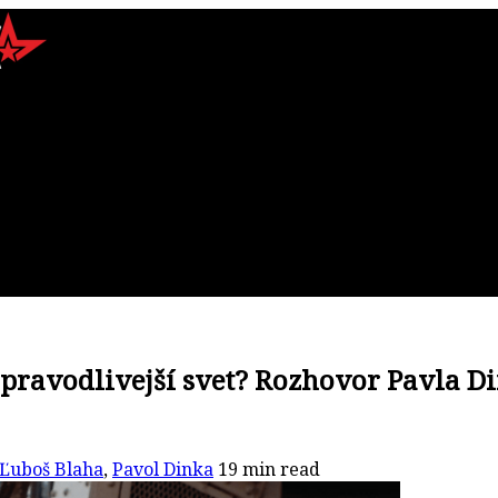
spravodlivejší svet? Rozhovor Pavla D
Ľuboš Blaha
,
Pavol Dinka
19 min read