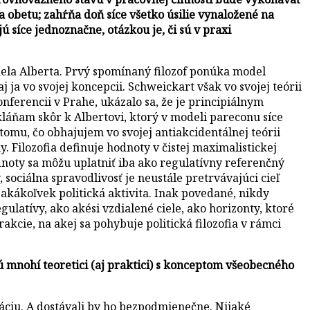
a obetu; zahŕňa doň síce všetko úsilie vynaložené na
ú síce jednoznačne, otázkou je, či sú v praxi
ela Alberta. Prvý spomínaný filozof ponúka model
 ja vo svojej koncepcii. Schweickart však vo svojej teórii
nferencii v Prahe, ukázalo sa, že je principiálnym
láňam skôr k Albertovi, ktorý v modeli pareconu síce
omu, čo obhajujem vo svojej antiakcidentálnej teórii
y. Filozofia definuje hodnoty v čistej maximalistickej
noty sa môžu uplatniť iba ako regulatívny referenčný
sociálna spravodlivosť je neustále pretrvávajúci cieľ
akákoľvek politická aktivita. Inak povedané, nikdy
ulatívy, ako akési vzdialené ciele, ako horizonty, ktoré
akcie, na akej sa pohybuje politická filozofia v rámci
ú mnohí teoretici (aj praktici) s konceptom všeobecného
uáciu. A dostávali by ho bezpodmienečne. Nijaké