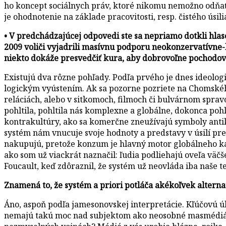
ho koncept sociálnych práv, ktoré nikomu nemožno odňa
je ohodnotenie na základe pracovitosti, resp. čistého úsili
• V predchádzajúcej odpovedi ste sa nepriamo dotkli hla
2009 voliči vyjadrili masívnu podporu neokonzervatívne-li
niekto dokáže presvedčiť kura, aby dobrovoľne pochodovalo
Existujú dva rôzne pohľady. Podľa prvého je dnes ideologi
logickým vyústením. Ak sa pozorne pozriete na Chomskéh
reláciách, alebo v sitkomoch, filmoch či bulvárnom sprav
pohltila, pohltila nás komplexne a globálne, dokonca pohl
kontrakultúry, ako sa komerčne zneužívajú symboly antika
systém nám vnucuje svoje hodnoty a predstavy v úsilí pre
nakupujú, pretože konzum je hlavný motor globálneho ka
ako som už viackrát naznačil: ľudia podliehajú oveľa väčš
Foucault, keď zdôraznil, že systém už neovláda iba naše te
Znamená to, že systém a priori potláča akékoľvek altern
Áno, aspoň podľa jamesonovskej interpretácie. Kľúčovú úl
nemajú takú moc nad subjektom ako neosobné masmédiá. Me