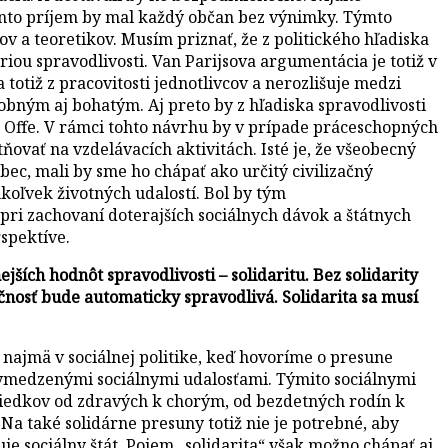
ento príjem by mal každý občan bez výnimky. Týmto
 a teoretikov. Musím priznať, že z politického hľadiska
iou spravodlivosti. Van Parijsova argumentácia je totiž v
 totiž z pracovitosti jednotlivcov a nerozlišuje medzi
bným aj bohatým. Aj preto by z hľadiska spravodlivosti
s Offe. V rámci tohto návrhu by v prípade práceschopných
ňovať na vzdelávacích aktivitách. Isté je, že všeobecný
ec, mali by sme ho chápať ako určitý civilizačný
oľvek životných udalostí. Bol by tým
ri zachovaní doterajších sociálnych dávok a štátnych
spektíve.
ších hodnôt spravodlivosti – solidaritu. Bez solidarity
čnosť bude automaticky spravodlivá. Solidarita sa musí
najmä v sociálnej politike, keď hovoríme o presune
 vymedzenými sociálnymi udalosťami. Týmito sociálnymi
triedkov od zdravých k chorým, od bezdetných rodín k
a také solidárne presuny totiž nie je potrebné, aby
uje sociálny štát. Pojem „solidarita“ však možno chápať aj