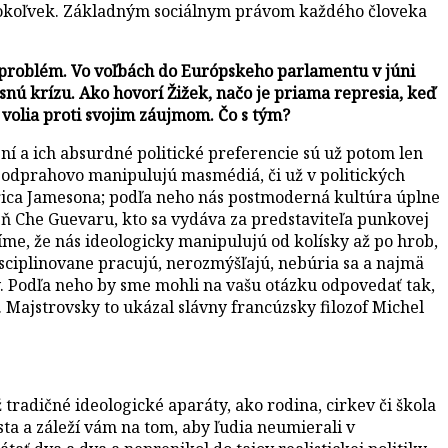
akokoľvek. Základným sociálnym právom každého človeka
ý problém. Vo voľbách do Európskeho parlamentu v júni
asnú krízu. Ako hovorí Žižek, načo je priama represia, keď
 volia proti svojim záujmom. Čo s tým?
ní a ich absurdné politické preferencie sú už potom len
odprahovo manipulujú masmédiá, či už v politických
edrica Jamesona; podľa neho nás postmoderná kultúra úplne
izeň Che Guevaru, kto sa vydáva za predstaviteľa punkovej
íme, že nás ideologicky manipulujú od kolísky až po hrob,
isciplinovane pracujú, nerozmýšľajú, nebúria sa a najmä
. Podľa neho by sme mohli na vašu otázku odpovedať tak,
 Majstrovsky to ukázal slávny francúzsky filozof Michel
radičné ideologické aparáty, ako rodina, cirkev či škola
a a záleží vám na tom, aby ľudia neumierali v