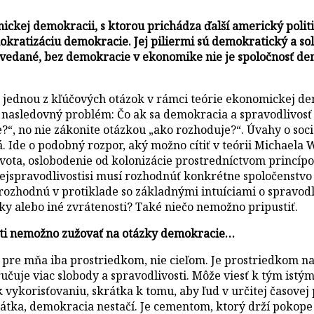
ckej demokracii, s ktorou prichádza ďalší americký politic
ratizáciu demokracie. Jej piliermi sú demokratický a soli
ovedané, bez demokracie v ekonomike nie je spoločnosť dem
u jednou z kľúčových otázok v rámci teórie ekonomickej d
nasledovný problém: Čo ak sa demokracia a spravodlivosť
“, no nie zákonite otázkou „ako rozhoduje?“. Úvahy o soci
. Ide o podobný rozpor, aký možno cítiť v teórii Michaela W
ota, oslobodenie od kolonizácie prostredníctvom princípov
ejspravodlivostisi musí rozhodnúť konkrétne spoločenstvo 
ozhodnú v protiklade so základnými intuíciami o spravodl
y alebo iné zvrátenosti? Také niečo nemožno pripustiť.
vosti nemožno zužovať na otázky demokracie…
e mňa iba prostriedkom, nie cieľom. Je prostriedkom na to
učuje viac slobody a spravodlivosti. Môže viesť k tým is
 k vykorisťovaniu, skrátka k tomu, aby ľud v určitej časov
krátka, demokracia nestačí. Je cementom, ktorý drží pokop