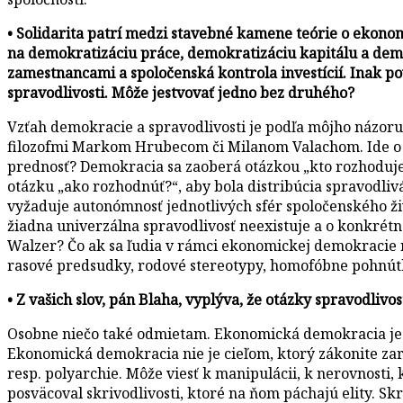
• Solidarita patrí medzi stavebné kamene teórie o ekonomi
na demokratizáciu práce, demokratizáciu kapitálu a demok
zamestnancami a spoločenská kontrola investícií. Inak p
spravodlivosti. Môže jestvovať jedno bez druhého?
Vzťah demokracie a spravodlivosti je podľa môjho názor
filozofmi Markom Hrubecom či Milanom Valachom. Ide o 
prednosť? Demokracia sa zaoberá otázkou „kto rozhoduje?
otázku „ako rozhodnúť?“, aby bola distribúcia spravodlivá
vyžaduje autonómnosť jednotlivých sfér spoločenského živ
žiadna univerzálna spravodlivosť neexistuje a o konkrétn
Walzer? Čo ak sa ľudia v rámci ekonomickej demokracie r
rasové predsudky, rodové stereotypy, homofóbne pohnútk
• Z vašich slov, pán Blaha, vyplýva, že otázky spravodli
Osobne niečo také odmietam. Ekonomická demokracia je pr
Ekonomická demokracia nie je cieľom, ktorý zákonite zar
resp. polyarchie. Môže viesť k manipulácii, k nerovnosti,
posväcoval skrivodlivosti, ktoré na ňom páchajú elity. S