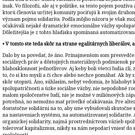
inak. Vo filozofii, ale aj v politike, sa tento pojem použ
ktorú členovia určitej komunity pociťujú k svojim druhom.
význam pojmu solidarita. Podľa môjho názoru je však mož
očakávali nejaké dramatické emocionálne väzby spolupatri
Dôležitejšia je z tohto hľadiska spomínaná automatizovaná
• V tomto ste teda skôr na strane egalitárnych liberálov,
Dalo by sa povedať, že áno. Prinajmenšom som presvedčen
sociálnych práv a dôstojných materiálnych podmienok pre
blahosklonnosť jednotlivcov. Aj keby boli všetci ľudia zlí
to, čo si kto myslí a či chce alebo nechce pomáhať. Ak by
skôr utopisti. Áno, súhlasím, nebyť vedomia, že blahobyt 
spolupatričnosti a úzke sociálne väzby, nie nepodobné rod
malom spoločenstve ľudí, nie je možné v miliónových záp
potrebná, no nemožno mať priveľké očakávania. Pre alter
dostatočne solidárni na to, aby sme vybudovali skutočne 
na nastaveniach systému, na automatizovanej solidarite. 
organickej solidarity, najmä prostredníctvom väzieb spo
tolerovať kapitalizmus, nikdy sa nám nepodarí vniesť d
spoločnosti.