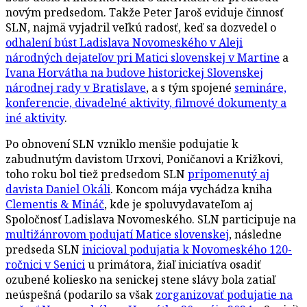
novým predsedom. Takže Peter Jaroš eviduje činnosť
SLN, najmä vyjadril veľkú radosť, keď sa dozvedel o
odhalení búst Ladislava Novomeského v Aleji
národných dejateľov pri Matici slovenskej v Martine
a
Ivana Horvátha na budove historickej Slovenskej
národnej rady v Bratislave
, a s tým spojené
semináre,
konferencie, divadelné aktivity, filmové dokumenty a
iné aktivity
.
Po obnovení SLN vzniklo menšie podujatie k
zabudnutým davistom Urxovi, Poničanovi a Križkovi,
toho roku bol tiež predsedom SLN
pripomenutý aj
davista Daniel Okáli
. Koncom mája vychádza kniha
Clementis & Mináč
, kde je spoluvydavateľom aj
Spoločnosť Ladislava Novomeského. SLN participuje na
multižánrovom podujatí Matice slovenskej
, následne
predseda SLN
inicioval podujatia k Novomeského 120-
ročnici v Senici
u primátora, žiaľ iniciatíva osadiť
ozubené koliesko na senickej stene slávy bola zatiaľ
neúspešná (podarilo sa však
zorganizovať podujatie na