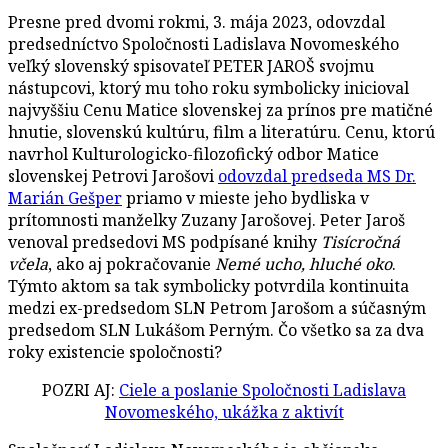
Presne pred dvomi rokmi, 3. mája 2023, odovzdal
predsedníctvo Spoločnosti Ladislava Novomeského
veľký slovenský spisovateľ PETER JAROŠ svojmu
nástupcovi, ktorý mu toho roku symbolicky inicioval
najvyššiu Cenu Matice slovenskej za prínos pre matičné
hnutie, slovenskú kultúru, film a literatúru. Cenu, ktorú
navrhol Kulturologicko-filozofický odbor Matice
slovenskej Petrovi Jarošovi
odovzdal predseda MS Dr.
Marián Gešper
priamo v mieste jeho bydliska v
prítomnosti manželky Zuzany Jarošovej. Peter Jaroš
venoval predsedovi MS podpísané knihy
Tisícročná
včela
, ako aj pokračovanie
Nemé ucho, hluché oko
.
Týmto aktom sa tak symbolicky potvrdila kontinuita
medzi ex-predsedom SLN Petrom Jarošom a súčasným
predsedom SLN Lukášom Perným. Čo všetko sa za dva
roky existencie spoločnosti?
POZRI AJ:
Ciele a poslanie Spoločnosti Ladislava
Novomeského, ukážka z aktivít