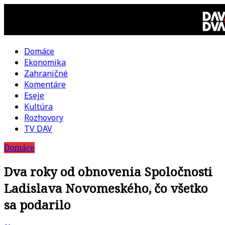
Skip
to
content
Domáce
DAV
Ekonomika
Zahraničné
DVA
Komentáre
Eseje
–
Kultúra
Rozhovory
kultúrno-
TV DAV
Domáce
politická
Dva roky od obnovenia Spoločnosti
revue
Ladislava Novomeského, čo všetko
sa podarilo