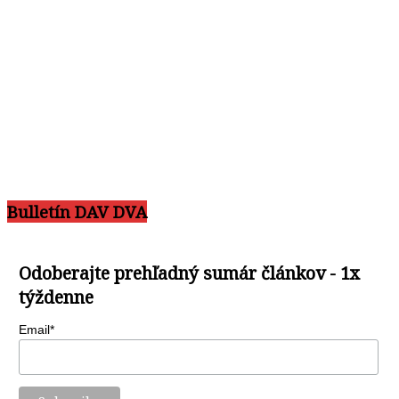
Bulletín DAV DVA
Odoberajte prehľadný sumár článkov - 1x
týždenne
Email*