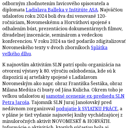
odborným zhodnotením ľavicového spisovateľa a
diplomata
Ladislava Balleka v Inštitúte ASA
. Najväčšou
udalosťou roku 2024 boli dva dni venované 120-
ročniciam, Novomeskému a Horváthovi spojené s
odhalením búst, prezentáciou dokumentárnych filmov,
divadelnej inscenácie, seminárom a vedeckou
konferenciou. V roku 2024 sa tiež podarilo zdigitalizovať
Novomeského texty v dvoch zborníkoch
Splátka
veľkého dlhu
.
K najnovším aktivitám SLN patrí spolu-organizácia na
otvorení výstavy k 80. výročiu oslobodenia, kde sú k
dispozícii aj artefakty spojené s Ladislavom
Novomeským ako napr. obraz Františka Šestáka, obraz
Milana Medúza či busty od Jána Kulicha. Okrem toho je
veľkou udalosťou aj
samotné ocenenie ex-predsedu SLN
Petra Jaroša
. Tajomník SLN Juraj Janošovský pred
nedávnom zorganizoval
podujatie k SVIATKU PRÁCE
, a
v pláne je tiež vydanie najnovšej knihy vychádzajúcej z
minuloročných aktivít NOVOMESKÝ & HORVÁTH.
Informácie o aktivitách, ktorých súčasťou bola aj