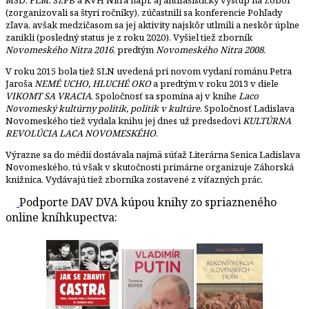
(zorganizovali sa štyri ročníky), zúčastnili sa konferencie Pohľady
zľava, avšak medzičasom sa jej aktivity najskôr utlmili a neskôr úplne
zanikli (posledný status je z roku 2020). Vyšiel tiež zborník
Novomeského Nitra 2016
, predtým
Novomeského Nitra 2008
.
V roku 2015 bola tiež SLN uvedená pri novom vydaní románu Petra
Jaroša
NEMÉ UCHO, HLUCHÉ OKO
a predtým v roku 2013 v diele
VIKOMT SA VRACIA
. Spoločnosť sa spomína aj v knihe
Laco
Novomeský kultúrny politik, politik v kultúre
. Spoločnosť Ladislava
Novomeského tiež vydala knihu jej dnes už predsedovi
KULTÚRNA
REVOLÚCIA LACA NOVOMESKÉHO
.
Výrazne sa do médií dostávala najmä súťaž Literárna Senica Ladislava
Novomeského, tú však v skutočnosti primárne organizuje Záhorská
knižnica. Vydávajú tiež zborníka zostavené z víťazných prác.
Podporte DAV DVA kúpou knihy zo spriazneného
online kníhkupectva: