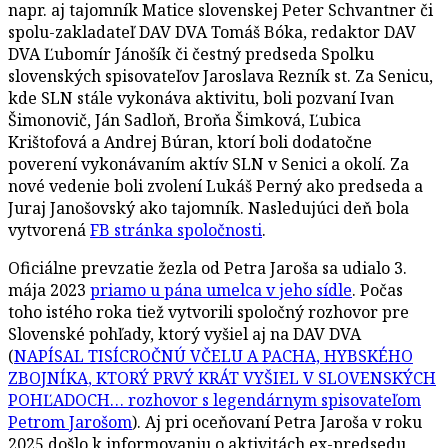
napr. aj tajomník Matice slovenskej Peter Schvantner či
spolu-zakladateľ DAV DVA Tomáš Bóka, redaktor DAV
DVA Ľubomír Jánošík či čestný predseda Spolku
slovenských spisovateľov Jaroslava Rezník st. Za Senicu,
kde SLN stále vykonáva aktivitu, boli pozvaní Ivan
Šimonovič, Ján Sadloň, Broňa Šimková, Ľubica
Krištofová a Andrej Búran, ktorí boli dodatočne
poverení vykonávaním aktív SLN v Senici a okolí. Za
nové vedenie boli zvolení Lukáš Perný ako predseda a
Juraj Janošovský ako tajomník. Nasledujúci deň bola
vytvorená
FB stránka spoločnosti
.
Oficiálne prevzatie žezla od Petra Jaroša sa udialo 3.
mája 2023
priamo u pána umelca v jeho sídle
. Počas
toho istého roka tiež vytvorili spoločný rozhovor pre
Slovenské pohľady, ktorý vyšiel aj na DAV DVA
(
NAPÍSAL TISÍCROČNÚ VČELU A PACHA, HYBSKÉHO
ZBOJNÍKA, KTORÝ PRVÝ KRÁT VYŠIEL V SLOVENSKÝCH
POHĽADOCH… rozhovor s legendárnym spisovateľom
Petrom Jarošom
). Aj pri oceňovaní Petra Jaroša v roku
2025 došlo k informovaniu o aktivitách ex-predsedu