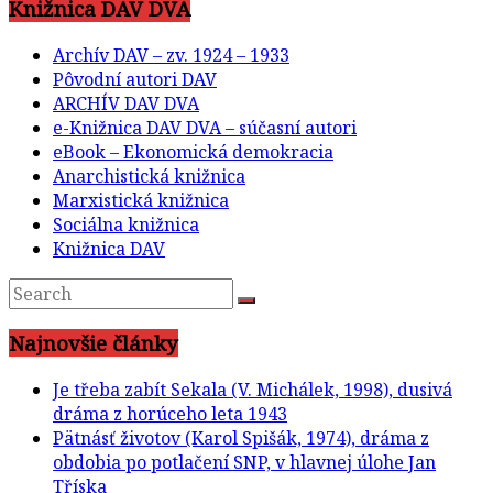
Knižnica DAV DVA
Archív DAV – zv. 1924 – 1933
Pôvodní autori DAV
ARCHÍV DAV DVA
e-Knižnica DAV DVA – súčasní autori
eBook – Ekonomická demokracia
Anarchistická knižnica
Marxistická knižnica
Sociálna knižnica
Knižnica DAV
Najnovšie články
Je třeba zabít Sekala (V. Michálek, 1998), dusivá
dráma z horúceho leta 1943
Pätnásť životov (Karol Spišák, 1974), dráma z
obdobia po potlačení SNP, v hlavnej úlohe Jan
Tříska