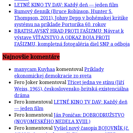
LETNÉ KINO TV DAV: Každý deň — jeden film
Rumový denník (Bruce Robinson, Hunter S.
Thompson, 2011), Johny Depp v bohémskej kritike
systému na príklade Portorika 60. rokov
BRATISLAVSKÝ HRAD PROTI FAŠIZMU: Návrat k
výstave VÍŤAZSTVO A ODKAZ BOJA PROTI
FAŠIZMU, kompletná fotogaléria diel SNP a odboja
Najnovšie komentáre
manycam Kuyhaa
komentoval
Príklady
ekonomickej demokracie zo sveta
Fero Joker
komentoval
Třicet jedna ve stínu (Jiří
Weiss, 1965), československo-britská existenciálna
dráma
Fero
komentoval
LETNÉ KINO TV DAV: Každý deň
— jeden film
Fero
komentoval
Ján Poničan: DOBRODRUŽSTVO
(NOVOMESKÉHO NEDEĽA XVIII.)
Fero
komentoval
Vyšiel nový časopis BOJOVNÍK (č.