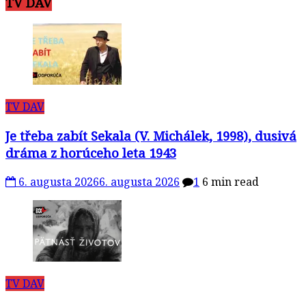
TV DAV
TV DAV
Je třeba zabít Sekala (V. Michálek, 1998), dusivá
dráma z horúceho leta 1943
6. augusta 2026
6. augusta 2026
1
6 min read
TV DAV