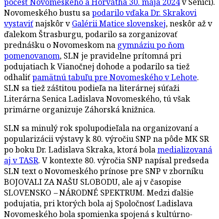
počesť Novomeského a Horvátha 30. mája 2024
v Senici).
Novomeského bustu sa
podarilo vďaka Dr. Skrakovi
vystaviť
najskôr v
Galérii Matice slovenskej
, neskôr až v
ďalekom Štrasburgu, podarilo sa zorganizovať
prednášku o Novomeskom na
gymnáziu po ňom
pomenovanom
, SLN je pravidelne prítomná pri
podujatiach k Vianočnej dohode a podarilo sa tiež
odhaliť
pamätnú tabuľu pre Novomeského v Lehote
.
SLN sa tiež záštitou podieľa na literárnej súťaži
Literárna Senica Ladislava Novomeského, tú však
primárne organizuje Záhorská knižnica.
SLN sa minulý rok spolupodieľala na organizovaní a
popularizácii výstavy k 80. výročiu SNP na pôde MK SR
po boku Dr. Ladislava Skraka, ktorá bola
medializovaná
aj v TASR
. V kontexte 80. výročia SNP napísal predseda
SLN text o Novomeského prínose pre SNP v zborníku
BOJOVALI ZA NAŠU SLOBODU, ale aj v časopise
SLOVENSKO
–
NÁRODNÉ SPEKTRUM. Medzi ďalšie
podujatia, pri ktorých bola aj Spoločnosť Ladislava
Novomeského bola spomienka spojená s kultúrno-