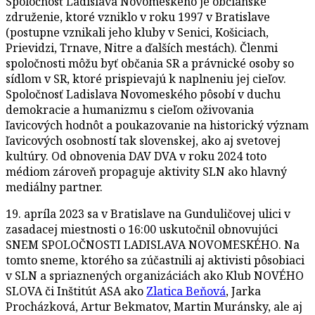
Spoločnosť Ladislava Novomeského je občianske
združenie, ktoré vzniklo v roku 1997 v Bratislave
(postupne vznikali jeho kluby v Senici, Košiciach,
Prievidzi, Trnave, Nitre a ďalších mestách). Členmi
spoločnosti môžu byť občania SR a právnické osoby so
sídlom v SR, ktoré prispievajú k naplneniu jej cieľov.
Spoločnosť Ladislava Novomeského pôsobí v duchu
demokracie a humanizmu s cieľom oživovania
ľavicových hodnôt a poukazovanie na historický význam
ľavicových osobností tak slovenskej, ako aj svetovej
kultúry. Od obnovenia DAV DVA v roku 2024 toto
médiom zároveň propaguje aktivity SLN ako hlavný
mediálny partner.
19. apríla 2023 sa v Bratislave na Gunduličovej ulici v
zasadacej miestnosti o 16:00 uskutočnil obnovujúci
SNEM SPOLOČNOSTI LADISLAVA NOVOMESKÉHO. Na
tomto sneme, ktorého sa zúčastnili aj aktivisti pôsobiaci
v SLN a spriaznených organizáciách ako Klub NOVÉHO
SLOVA či Inštitút ASA ako
Zlatica Beňová
, Jarka
Procházková, Artur Bekmatov, Martin Muránsky, ale aj