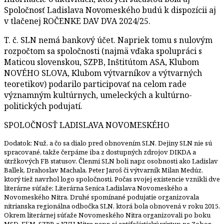
Spoločnosť Ladislava Novomeského budú k dispozícii aj
v tlačenej ROČENKE DAV DVA 2024/25.
T. č. SLN nemá bankový účet. Napriek tomu s nulovým
rozpočtom sa spoločnosti (najmä vďaka spolupráci s
Maticou slovenskou, SZPB, Inštitútom ASA, Klubom
NOVÉHO SLOVA, Klubom výtvarníkov a výtvarných
teoretikov) podarilo participovať na celom rade
významným kultúrnych, umeleckých a kultúrno-
politických podujatí.
SPOLOČNOSŤ LADISLAVA NOVOMESKÉHO
Dodatok: Nuž, a čo sa dialo pred obnovením SLN. Dejiny SLN nie sú
spracované, takže čerpáme iba z dostupných zdrojov DIKDA a
útržkových FB statusov. Členmi SLN boli napr. osobnosti ako Ladislav
Ballek, Drahoslav Machala, Peter Jaroš či výtvarník Milan Medúz,
ktorý tiež navrhol logo spoločnosti. Počas svojej existencie vznikli dve
literárne súťaže: Literárna Senica Ladislava Novomeského a
Novomeského Nitra. Druhé spomínané podujatie organizovala
nitrianska regionálna odbočka SLN, ktorá bola obnovená v roku 2015.
Okrem literárnej súťaže Novomeského Nitra organizovali po boku
MSD, FĽM, SZPB a KVH Nitra napr. aj antifašistický výstup na Zobor