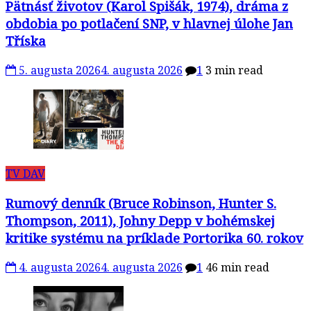
Pätnásť životov (Karol Spišák, 1974), dráma z
obdobia po potlačení SNP, v hlavnej úlohe Jan
Tříska
5. augusta 2026
4. augusta 2026
1
3 min read
TV DAV
Rumový denník (Bruce Robinson, Hunter S.
Thompson, 2011), Johny Depp v bohémskej
kritike systému na príklade Portorika 60. rokov
4. augusta 2026
4. augusta 2026
1
46 min read