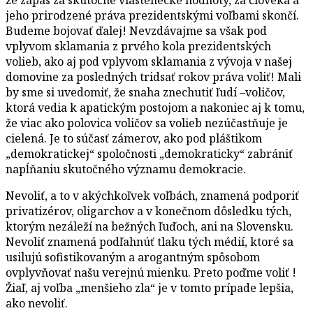
jeho prirodzené práva prezidentskými voľbami skončí.
Budeme bojovať ďalej! Nevzdávajme sa však pod
vplyvom sklamania z prvého kola prezidentských
volieb, ako aj pod vplyvom sklamania z vývoja v našej
domovine za posledných tridsať rokov práva voliť! Mali
by sme si uvedomiť, že snaha znechutiť ľudí –voličov,
ktorá vedia k apatickým postojom a nakoniec aj k tomu,
že viac ako polovica voličov sa volieb nezúčastňuje je
cielená. Je to súčasť zámerov, ako pod pláštikom
„demokratickej“ spoločnosti „demokraticky“ zabrániť
napĺňaniu skutočného významu demokracie.
Nevoliť, a to v akýchkoľvek voľbách, znamená podporiť
privatizérov, oligarchov a v konečnom dôsledku tých,
ktorým nezáleží na bežných ľuďoch, ani na Slovensku.
Nevoliť znamená podľahnúť tlaku tých médií, ktoré sa
usilujú sofistikovaným a arogantným spôsobom
ovplyvňovať našu verejnú mienku. Preto poďme voliť !
Žiaľ, aj voľba „menšieho zla“ je v tomto prípade lepšia,
ako nevoliť.