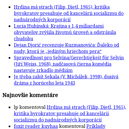
Hrdina má strach (Filip, Dietl, 1965), kritika
byrokratov presahuje od kancelárii socializmu do
nadnárodných korporácií
Lucia Hubinská: Krajina s 1,4 miliardami
obyvateľov zvýšila životnú úroveň a odstránila
chudobu
Dejan Djorić recenzuje Kuzmanovića: Ďaleko od
nudy, ktorá je „jediným hriechom pera“
Spravedlnost pro Selvina/Gerechtigkeit für Selvin
(Jiří Weiss, 1968), nadčasová čierna komédia
nastavuje zrkadlo médiám
Je třeba zabít Sekala (V. Michálek, 1998), dusivá
dráma z horúceho leta 1943
Najnovšie komentáre
lp
komentoval
Hrdina má strach (Filip, Dietl, 1965),
kritika byrokratov presahuje od kancelárii
socializmu do nadnárodných korporácií
foxit reader kuyhaa
komentoval
Príklady