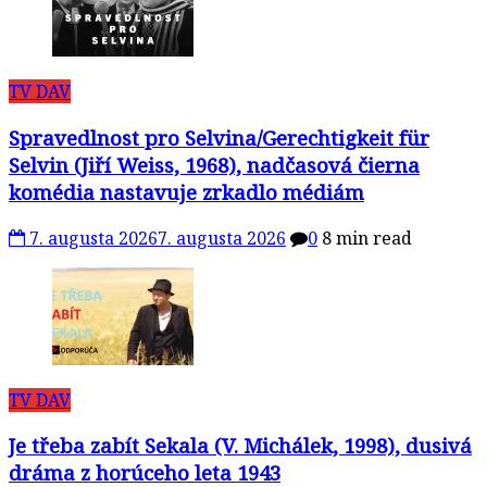
TV DAV
Spravedlnost pro Selvina/Gerechtigkeit für
Selvin (Jiří Weiss, 1968), nadčasová čierna
komédia nastavuje zrkadlo médiám
7. augusta 2026
7. augusta 2026
0
8 min read
TV DAV
Je třeba zabít Sekala (V. Michálek, 1998), dusivá
dráma z horúceho leta 1943