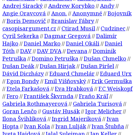
Andrej Siracký
Andrew Korybko
Andy
//
//
//
Angie Oravcová
Anon.
Anonymné
Bojovník
//
//
//
Boris Demovič
Branislav Fábry
//
//
//
casopisargument.cz
Ctirad Musil
Cudzinec
//
//
//
Cyril Sekerka
Dagmar Gregová
Dalimír
//
//
Hajko
Daniel Marko
Daniel Okáli
Daniel
//
//
//
Tóth
DAV
DAV DVA
Devana
Dominik
//
//
//
//
Petruška
Domino Petruška
Dušan Chmelko
//
//
//
Dušan Deák
Dušan Hirjak
Dušan Piršel
//
//
//
Dávid Diczházy
Eduard Chmelár
Eduard Urx
//
//
Egon Bondy
Emil Višňovský
Erik Germuška
//
//
//
Etela Farkašová
Eva Hrabková
F.C Weiskopf
//
//
//
Fero
František Škvrnda
Fraňo Kráľ
//
//
//
//
Gabriela Rothmayerová
Gabriela Turisová
//
//
Goran Lenčo
Gustáv Husák
Igor Melicher
//
//
//
Ilona Švihlíková
Ingrid Majeríková
Ivan
//
//
Hopta
Ivan Kola
Ivan Lulják
Ivan Štubňa
//
//
//
//
Iveta Hajdová
Jalal Suleiman
Jan Keller
//
//
//