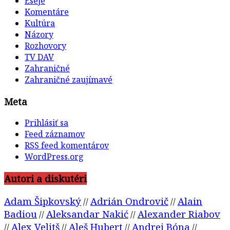
Eseje
Komentáre
Kultúra
Názory
Rozhovory
TV DAV
Zahraničné
Zahraničné zaujímavé
Meta
Prihlásiť sa
Feed záznamov
RSS feed komentárov
WordPress.org
Autori a diskutéri
Adam Šipkovský
Adrián Ondrovič
Alain
//
//
Badiou
Aleksandar Nakić
Alexander Riabov
//
//
Alex Velitš
Aleš Hubert
Andrej Bóna
//
//
//
//