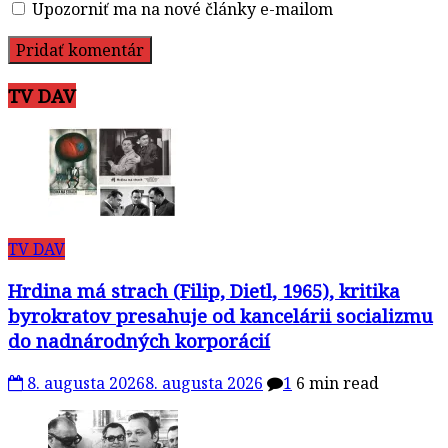
Upozorniť ma na nové články e-mailom
TV DAV
TV DAV
Hrdina má strach (Filip, Dietl, 1965), kritika
byrokratov presahuje od kancelárii socializmu
do nadnárodných korporácií
8. augusta 2026
8. augusta 2026
1
6 min read