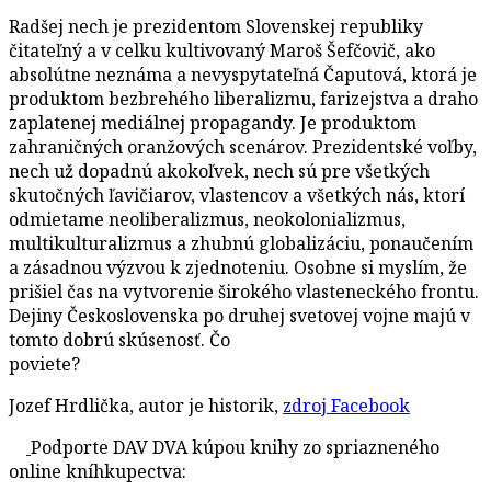
Radšej nech je prezidentom Slovenskej republiky
čitateľný a v celku kultivovaný Maroš Šefčovič, ako
absolútne neznáma a nevyspytateľná Čaputová, ktorá je
produktom bezbrehého liberalizmu, farizejstva a draho
zaplatenej mediálnej propagandy. Je produktom
zahraničných oranžových scenárov. Prezidentské voľby,
nech už dopadnú akokoľvek, nech sú pre všetkých
skutočných ľavičiarov, vlastencov a všetkých nás, ktorí
odmietame neoliberalizmus, neokolonializmus,
multikulturalizmus a zhubnú globalizáciu, ponaučením
a zásadnou výzvou k zjednoteniu. Osobne si myslím, že
prišiel čas na vytvorenie širokého vlasteneckého frontu.
Dejiny Československa po druhej svetovej vojne majú v
tomto dobrú skúsenosť. Čo
poviete?
Jozef Hrdlička, autor je historik,
zdroj Facebook
Podporte DAV DVA kúpou knihy zo spriazneného
online kníhkupectva: