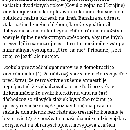
začiatku dvadsiatych rokov (Covid a vojna na Ukrajine)
sme komplexnú a komplikovanú ekonomicko-sociálno-
politickú realitu okresali na dreň. Banalita sa odrazu
stala našim denným chlebom, ktorý s vypätím síl
dobývame a sme nútení vynaložiť extrémne množstvo
energie úplne neefektívnym spôsobom, aby sme iných
presvedčili o samozrejmosti. Prosto, maximálne vstupy s
minimálnym výstupom. „Stroj na nic“. Prípadne, „secí
stroj, co jezdí, ale neseje“.
Dookola presviedčať oponentov že v demokracii je
suverénom ľud(1); že núdzový stav si nemožno svojvoľne
predlžovať; že retroaktívne rušenie amnestií je
neprípustné; že vyhadzovať z práce ľudí pre vek je
diskriminácia; že uvaliť kolektívnu vinu na časť
dôchodcov zo silových zložiek bývalého režimu je
sprostý revanšizmus; že pozbaviť občana práv na
základe domnienok bez riadneho trestného konania je
bezprávie (2); že pozývať na naše územie cudzie vojská a
rezignovať na obranyschopnosť nevyplýva z našich