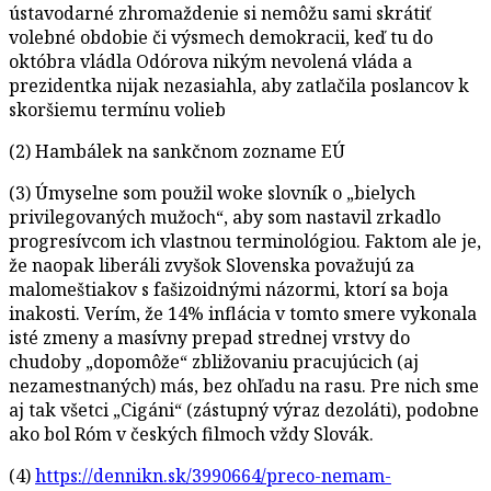
ústavodarné zhromaždenie si nemôžu sami skrátiť
volebné obdobie či výsmech demokracii, keď tu do
októbra vládla Odórova nikým nevolená vláda a
prezidentka nijak nezasiahla, aby zatlačila poslancov k
skoršiemu termínu volieb
(2) Hambálek na sankčnom zozname EÚ
(3) Úmyselne som použil woke slovník o „bielych
privilegovaných mužoch“, aby som nastavil zrkadlo
progresívcom ich vlastnou terminológiou. Faktom ale je,
že naopak liberáli zvyšok Slovenska považujú za
malomeštiakov s fašizoidnými názormi, ktorí sa boja
inakosti. Verím, že 14% inflácia v tomto smere vykonala
isté zmeny a masívny prepad strednej vrstvy do
chudoby „dopomôže“ zbližovaniu pracujúcich (aj
nezamestnaných) más, bez ohľadu na rasu. Pre nich sme
aj tak všetci „Cigáni“ (zástupný výraz dezoláti), podobne
ako bol Róm v českých filmoch vždy Slovák.
(4)
https://dennikn.sk/3990664/preco-nemam-