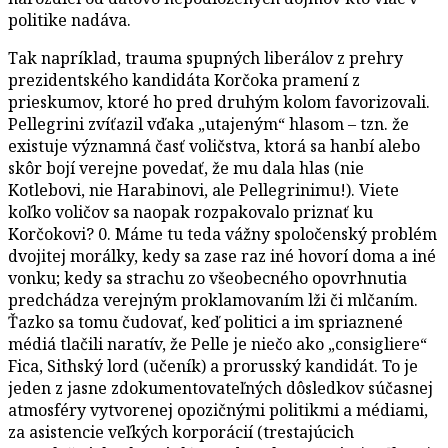
politike nadáva.
Tak napríklad, trauma spupných liberálov z prehry
prezidentského kandidáta Korčoka pramení z
prieskumov, ktoré ho pred druhým kolom favorizovali.
Pellegrini zvíťazil vďaka „utajeným“ hlasom – tzn. že
existuje významná časť voličstva, ktorá sa hanbí alebo
skôr bojí verejne povedať, že mu dala hlas (nie
Kotlebovi, nie Harabinovi, ale Pellegrinimu!). Viete
koľko voličov sa naopak rozpakovalo priznať ku
Korčokovi? 0. Máme tu teda vážny spoločenský problém
dvojitej morálky, kedy sa zase raz iné hovorí doma a iné
vonku; kedy sa strachu zo všeobecného opovrhnutia
predchádza verejným proklamovaním lži či mlčaním.
Ťazko sa tomu čudovať, keď politici a im spriaznené
médiá tlačili naratív, že Pelle je niečo ako „consigliere“
Fica, Sithský lord (učeník) a prorusský kandidát. To je
jeden z jasne zdokumentovateľných dôsledkov súčasnej
atmosféry vytvorenej opozičnými politikmi a médiami,
za asistencie veľkých korporácií (trestajúcich