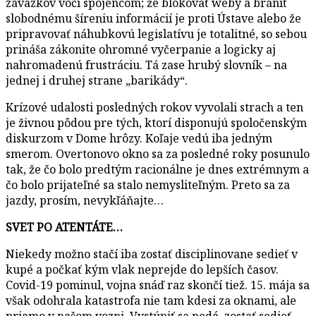
záväzkov voči spojencom; že blokovať weby a brániť
slobodnému šíreniu informácií je proti Ústave alebo že
pripravovať náhubkovú legislatívu je totalitné, so sebou
prináša zákonite ohromné vyčerpanie a logicky aj
nahromadenú frustráciu. Tá zase hrubý slovník – na
jednej i druhej strane „barikády“.
Krízové udalosti posledných rokov vyvolali strach a ten
je živnou pôdou pre tých, ktorí disponujú spoločenským
diskurzom v Dome hrôzy. Koľaje vedú iba jedným
smerom. Overtonovo okno sa za posledné roky posunulo
tak, že čo bolo predtým racionálne je dnes extrémnym a
čo bolo prijateľné sa stalo nemysliteľným. Preto sa za
jazdy, prosím, nevykľáňajte…
SVET PO ATENTÁTE…
Niekedy možno stačí iba zostať disciplinovane sedieť v
kupé a počkať kým vlak neprejde do lepších časov.
Covid-19 pominul, vojna snáď raz skončí tiež. 15. mája sa
však odohrala katastrofa nie tam kdesi za oknami, ale
priamo v našom vozni. Vystúpiť sa nedá, zostať sedieť