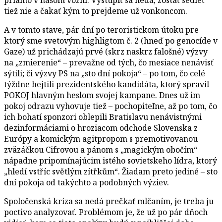
tiež nie a čakať kým to prejdeme už vonkoncom.
A v tomto stave, pár dní po teroristickom útoku pre
ktorý sme svetovým highligtom č. 2 (hneď po genocíde v
Gaze) už prichádzajú prvé (skrz naskrz falošné) výzvy
na „zmierenie“ – prevažne od tých, čo mesiace nenávisť
sýtili; či výzvy PS na „sto dní pokoja“ – po tom, čo celé
týždne hejtili prezidentského kandidáta, ktorý spravil
POKOJ hlavným heslom svojej kampane. Dnes už im
pokoj odrazu vyhovuje tiež – pochopiteľne, až po tom, čo
ich bohatí sponzori oblepili Bratislavu nenávistnými
dezinformáciami o hroziacom odchode Slovenska z
Európy a komickým agitpropom s premotivovanou
zväzáčkou Cifrovou a pánom s „magickým obočím“
nápadne pripomínajúcim istého sovietskeho lídra, ktorý
„hledí vstříc světlým zítřkům“. Žiadam preto jediné – sto
dní pokoja od takýchto a podobných výziev.
Spoločenská kríza sa nedá prečkať mlčaním, je treba ju
poctivo analyzovať. Problémom je, že už po pár dňoch