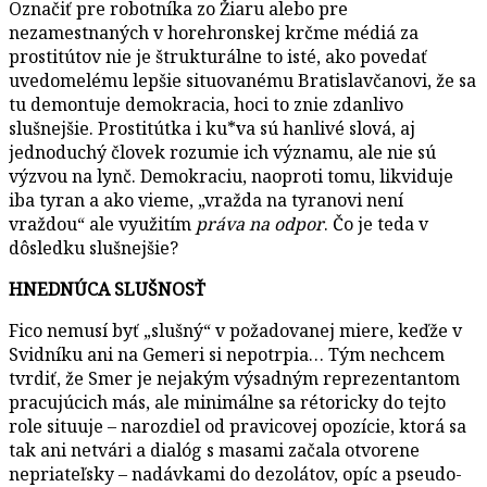
Označiť pre robotníka zo Žiaru alebo pre
nezamestnaných v horehronskej krčme médiá za
prostitútov nie je štrukturálne to isté, ako povedať
uvedomelému lepšie situovanému Bratislavčanovi, že sa
tu demontuje demokracia, hoci to znie zdanlivo
slušnejšie. Prostitútka i ku*va sú hanlivé slová, aj
jednoduchý človek rozumie ich významu, ale nie sú
výzvou na lynč. Demokraciu, naoproti tomu, likviduje
iba tyran a ako vieme, „vražda na tyranovi není
vraždou“ ale využitím
práva na odpor
. Čo je teda v
dôsledku slušnejšie?
HNEDNÚCA SLUŠNOSŤ
Fico nemusí byť „slušný“ v požadovanej miere, keďže v
Svidníku ani na Gemeri si nepotrpia… Tým nechcem
tvrdiť, že Smer je nejakým výsadným reprezentantom
pracujúcich más, ale minimálne sa rétoricky do tejto
role situuje – narozdiel od pravicovej opozície, ktorá sa
tak ani netvári a dialóg s masami začala otvorene
nepriateľsky – nadávkami do dezolátov, opíc a pseudo-