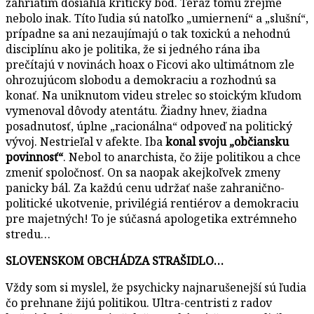
zahriatím dosiahla kritický bod. Teraz tomu zrejme
nebolo inak. Títo ľudia sú natoľko „umiernení“ a „slušní“,
prípadne sa ani nezaujímajú o tak toxickú a nehodnú
disciplínu ako je politika, že si jedného rána iba
prečítajú v novinách hoax o Ficovi ako ultimátnom zle
ohrozujúcom slobodu a demokraciu a rozhodnú sa
konať. Na uniknutom videu strelec so stoickým kľudom
vymenoval dôvody atentátu. Žiadny hnev, žiadna
posadnutosť, úplne „racionálna“ odpoveď na politický
vývoj. Nestrieľal v afekte. Iba
konal svoju „občiansku
povinnosť“
. Nebol to anarchista, čo žije politikou a chce
zmeniť spoločnosť. On sa naopak akejkoľvek zmeny
panicky bál. Za každú cenu udržať naše zahranično-
politické ukotvenie, privilégiá rentiérov a demokraciu
pre majetných! To je súčasná apologetika extrémneho
stredu…
SLOVENSKOM OBCHÁDZA STRAŠIDLO…
Vždy som si myslel, že psychicky najnarušenejší sú ľudia
čo prehnane žijú politikou. Ultra-centristi z radov