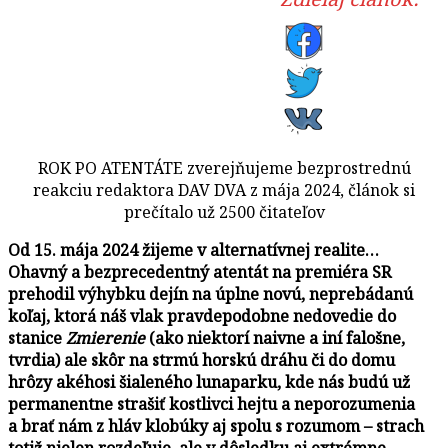
ROK PO ATENTÁTE zverejňujeme bezprostrednú
reakciu redaktora DAV DVA z mája 2024, článok si
prečítalo už 2500 čitateľov
Od 15. mája 2024 žijeme v alternatívnej realite…
Ohavný a bezprecedentný atentát na premiéra SR
prehodil výhybku dejín na úplne novú, neprebádanú
koľaj, ktorá náš vlak pravdepodobne nedovedie do
stanice
Zmierenie
(ako niektorí naivne a iní falošne,
tvrdia) ale skôr na strmú horskú dráhu či do domu
hrôzy akéhosi šialeného lunaparku, kde nás budú už
permanentne strašiť kostlivci hejtu a neporozumenia
a brať nám z hláv klobúky aj spolu s rozumom – strach
totiž nielen rozdeľuje, ale v dôsledku aj extrémne