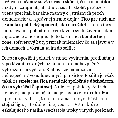
bežných občanov sú však často skôr tí, čo sa o politiku
nikdy nezaujímali, ale dnes nás idú školiť, pretože si
včera prečítali banálne mantry o „strážnych psoch
demokracie“ a „správnej strane dejín“.
Fico pre nich nie
je ani tak politický oponent, ako narušiteľ…
Ten, ktorý
nabúrava ich pohodlnú predstavu o svete živenú rokmi
ingorancie a nezáujmu. Je to kaz na ich komfortnej
zóne, softvérový bug, prízrak mileniálov čo sa zjavuje v
ich domoch a vkráda sa im do selfies.
Dnes sa opoziční politici, v rámci vyvinenia, predháňajú
v podávaní trestných oznámení pre nebezpečné
vyhrážanie a vyčítajú Blahovi, že banalizoval
nebezpečenstvo nahnevaných penzistov. Realita je však
taká, že
strelec na Fica nemá nič spoločné s dôchodcom,
čo sa vyhrážal Čaputovej
. A nie len politicky. Ani ich
nenávisť nie je spoločná, nie je rovnakého druhu. Má
úplne inú kvalitu. „Není to hra na stejným hřišti, ani
stejná liga, je to úplne jinej sport…“ V štruktúre
eskalujúceho násilia (reči) stoja útoky v iných pozíciách.