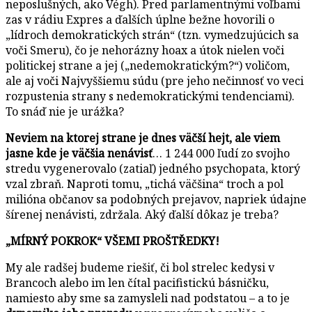
neposlušných, ako Végh). Pred parlamentnými voľbami
zas v rádiu Expres a ďalších úplne bežne hovorili o
„lídroch demokratických strán“ (tzn. vymedzujúcich sa
voči Smeru), čo je nehorázny hoax a útok nielen voči
politickej strane a jej („nedemokratickým?“) voličom,
ale aj voči Najvyššiemu súdu (pre jeho nečinnosť vo veci
rozpustenia strany s nedemokratickými tendenciami).
To snáď nie je urážka?
Neviem na ktorej strane je dnes väčší hejt, ale viem
jasne kde je väčšia nenávisť
… 1 244 000 ľudí zo svojho
stredu vygenerovalo (zatiaľ) jedného psychopata, ktorý
vzal zbraň. Naproti tomu, „tichá väčšina“ troch a pol
milióna občanov sa podobných prejavov, napriek údajne
šírenej nenávisti, zdržala. Aký ďalší dôkaz je treba?
„MÍRNÝ POKROK“ VŠEMI PROŠTŘEDKY!
My ale radšej budeme riešiť, či bol strelec kedysi v
Brancoch alebo im len čítal pacifistickú básničku,
namiesto aby sme sa zamysleli nad podstatou – a to je