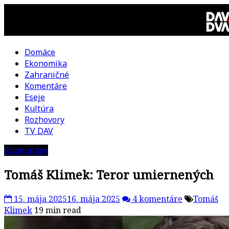
Skip
to
content
Domáce
DAV
Ekonomika
Zahraničné
DVA
Komentáre
Eseje
–
Kultúra
Rozhovory
kultúrno-
TV DAV
Komentáre
politická
Tomáš Klimek: Teror umiernených
revue
15. mája 2025
16. mája 2025
4 komentáre
Tomáš
Klimek
19 min read