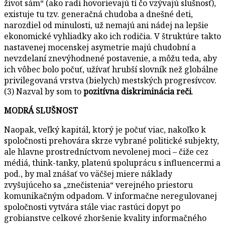
život sám“ (ako radi hovorievajú tí čo vzývajú slušnosť),
existuje tu tzv. generačná chudoba a dnešné deti,
narozdiel od minulosti, už nemajú ani nádej na lepšie
ekonomické vyhliadky ako ich rodičia. V štruktúre takto
nastavenej mocenskej asymetrie majú chudobní a
nevzdelaní znevýhodnené postavenie, a môžu teda, aby
ich vôbec bolo počuť, užívať hrubší slovník než globálne
privilegovaná vrstva (bielych) mestských progresívcov.
(3) Nazval by som to
pozitívna diskriminácia reči
.
MODRÁ SLUŠNOST
Naopak, veľký kapitál, ktorý je počuť viac, nakoľko k
spoločnosti prehovára skrze vybrané politické subjekty,
ale hlavne prostredníctvom nevolenej moci – čiže cez
médiá, think-tanky, platenú spoluprácu s influencermi a
pod., by mal znášať vo väčšej miere náklady
zvyšujúceho sa „znečistenia“ verejného priestoru
komunikačným odpadom. V informačne neregulovanej
spoločnosti vytvára stále viac rastúci dopyt po
grobianstve celkové zhoršenie kvality informačného