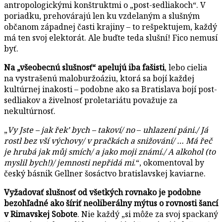
antropologickými konštruktmi o „post-sedliakoch“. V
poriadku, prehovárajú len ku vzdelaným a slušným
občanom západnej časti krajiny – to rešpektujem, každý
má ten svoj elektorát. Ale buďte teda slušní! Fico nemusí
byť.
Na „všeobecnú slušnosť“ apelujú iba fašisti
, lebo cielia
na vystrašenú maloburžoáziu, ktorá sa bojí každej
kultúrnej inakosti – podobne ako sa Bratislava bojí post-
sedliakov a živelnosť proletariátu považuje za
nekultúrnosť.
„
Vy Jste – jak řek’ bych – takoví/ no
–
uhlazení páni./ Já
rostl bez vší výchovy/ v pračkách a snižování/ … Má řeč
je hrubá jak můj smích/ a jako moji známí./ A alkohol (to
myslil bych!)/ jemnosti nepřidá mi
.“, okomentoval by
český básnik Gellner šosáctvo bratislavskej kaviarne.
Vyžadovať slušnosť od všetkých rovnako je podobne
bezohľadné ako šíriť neoliberálny mýtus o rovnosti šancí
v Rimavskej Sobote
. Nie každý „si môže za svoj spackaný