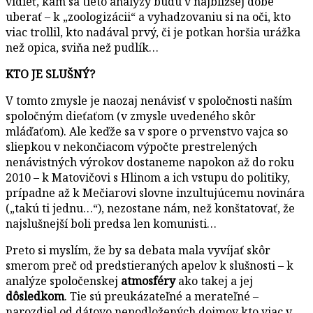
vidieť, kam sa tieto analýzy budú v najbližšej dobe
uberať – k „zoologizácii“ a vyhadzovaniu si na oči, kto
viac trollil, kto nadával prvý, či je potkan horšia urážka
než opica, sviňa než pudlík…
KTO JE SLUŠNÝ?
V tomto zmysle je naozaj nenávisť v spoločnosti naším
spoločným dieťaťom (v zmysle uvedeného skôr
mláďaťom). Ale keďže sa v spore o prvenstvo vajca so
sliepkou v nekončiacom výpočte prestrelených
nenávistných výrokov dostaneme napokon až do roku
2010 – k Matovičovi s Hlinom a ich vstupu do politiky,
prípadne až k Mečiarovi slovne inzultujúcemu novinára
(„takú ti jednu…“), nezostane nám, než konštatovať, že
najslušnejší boli predsa len komunisti…
Preto si myslím, že by sa debata mala vyvíjať skôr
smerom preč od predstieraných apelov k slušnosti – k
analýze spoločenskej
atmosféry
ako takej a jej
dôsledkom
. Tie sú preukázateľné a merateľné –
narozdiel od dátovo nepodložených dojmov kto viac v