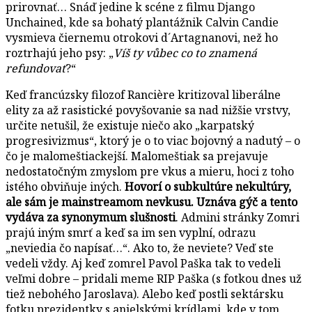
prirovnať… Snáď jedine k scéne z filmu Django
Unchained, kde sa bohatý plantážnik Calvin Candie
vysmieva čiernemu otrokovi d´Artagnanovi, než ho
roztrhajú jeho psy: „
Víš ty vůbec co to znamená
refundovat
?“
Keď francúzsky filozof Rancière kritizoval liberálne
elity za až rasistické povyšovanie sa nad nižšie vrstvy,
určite netušil, že existuje niečo ako „karpatský
progresivizmus“, ktorý je o to viac bojovný a nadutý – o
čo je malomeštiackejší. Malomeštiak sa prejavuje
nedostatočným zmyslom pre vkus a mieru, hoci z toho
istého obviňuje iných.
Hovorí o subkultúre nekultúry,
ale sám je mainstreamom nevkusu. Uznáva gýč a tento
vydáva za synonymum slušnosti
. Admini stránky Zomri
prajú iným smrť a keď sa im sen vyplní, odrazu
„neviedia čo napísať…“. Ako to, že neviete? Veď ste
vedeli vždy. Aj keď zomrel Pavol Paška tak to vedeli
veľmi dobre – pridali meme RIP Paška (s fotkou dnes už
tiež nebohého Jaroslava). Alebo keď postli sektársku
fotku prezidentky s anjelskými krídlami, kde v tom