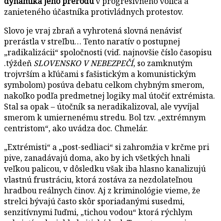
dynamika jeho prerodu
v progresívneho voliča a
zanieteného účastníka protivládnych protestov.
Slovo je vraj zbraň a vyhrotená slovná nenávisť
prerástla v streľbu… Tento naratív o postupnej
„radikalizácii“ spoločnosti (viď. najnovšie číslo časopisu
.týždeň
SLOVENSKO V NEBEZPEČÍ
, so zamknutým
trojvrším a kľúčami s fašistickým a komunistickým
symbolom) posúva debatu celkom chybným smerom,
nakoľko podľa predmetnej logiky mal útočiť extrémista.
Stal sa opak – útočník sa neradikalizoval, ale vyvíjal
smerom k umiernenému stredu. Bol tzv. „extrémnym
centristom“, ako uvádza doc. Chmelár.
„Extrémisti“ a „post-sedliaci“ si zahromžia v krčme pri
pive, zanadávajú doma, ako by ich všetkých hnali
veľkou palicou, v dôsledku však iba hlasno kanalizujú
vlastnú frustráciu, ktorá zostáva za nezdolateľnou
hradbou reálnych činov. Aj z kriminológie vieme, že
strelci bývajú často skôr sporiadanými susedmi,
senzitívnymi ľuďmi, „tichou vodou“ ktorá rýchlym