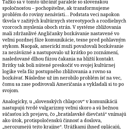
Ťažko sa v tomto úbrániť paralele so slovenskou
spoločnosťou – pochopiteľne, ak transformujeme
problém do roviny nenávisti… Podstata veci napokon
tkvela v zažitých kultúrnych stereotypoch a rozdielnych
vzorcoch myslenia oboch strán. V systéme zbližovania
mali zdržanlivé Angličanky bozkávanie nastavené vo
veľmi pozdnej fáze komunikácie, tesne pred pohlavným
stykom. Naopak, americkí muži považovali bozkávanie
za nezáväzné a nastupovalo už krátko po zoznámení,
nasledované dlhou fázou čakania na bližší kontakt.
Britky tak boli nútené preskočiť vo svojej kultúrnej
logike veľa fáz postupného zbližovania a rovno sa
bozkávať. Následne už im nerobilo problém ísť na vec,
čomu sa zase podivovali Američania a vykladali si to po
svojom.
Analogicky, u „slovenských chlapcov“ v komunikácii
nastupujú tvrdé vulgarizmy veľmi skoro a sú bežnou
súčasťou ich prejavu, čo „bratislavské dievčatá“ vnímajú
ako útok, protispoločenskú činnosť a doslova,
„nerozumejú tejto krajine“. Urážkami ihneď oplácajú,