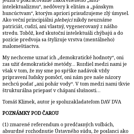
intelektualizmu“, nedôvery k elitám a „pánskym
huncúctvam“, ktorým apriori prisudzujeme zlý úmysel.
Ako veční principiálni
plebejci
nikdy neuznáme
patriciát, cudzí, ani vlastný, vygenerovaný z nášho
stredu. Tobôž, keď skutoční intelektuáli chýbajú a do
pozície predvoja sa štylizuje vrstva (mentálneho)
malomeštiactva.
My nechceme uznať ich „demokratické hodnoty“, oni
zas užiť demokratické metódy… Rozdiel medzi nami je
však v tom, že my sme po spŕške nadávok vždy
pripravení ľudsky pomôcť, oni nám pre naše názory
nechcú podať „ani pohár vody“. V tom medzi nami tkvie
štrukturálna priepasť v chápaní slušnosti…
Tomáš Klimek, autor je spoluzakladateľom DAV DVA
POZNÁMKY POD ČAROU
(1) zmarené referendum o predčasných voľbách,
absurdné rozhodnutie Ústavného súdu, že poslanci ako