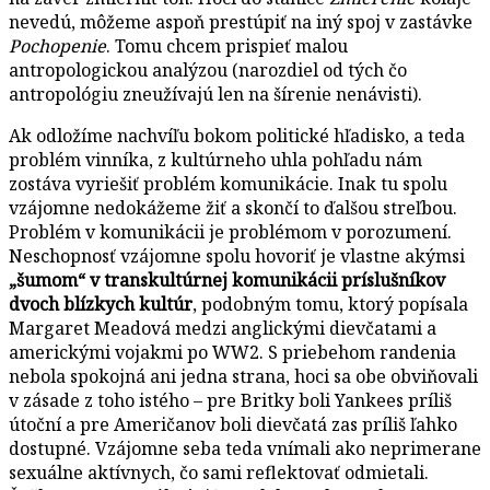
nevedú, môžeme aspoň prestúpiť na iný spoj v zastávke
Pochopenie
. Tomu chcem prispieť malou
antropologickou analýzou (narozdiel od tých čo
antropológiu zneužívajú len na šírenie nenávisti).
Ak odložíme nachvíľu bokom politické hľadisko, a teda
problém vinníka, z kultúrneho uhla pohľadu nám
zostáva vyriešiť problém komunikácie. Inak tu spolu
vzájomne nedokážeme žiť a skončí to ďalšou streľbou.
Problém v komunikácii je problémom v porozumení.
Neschopnosť vzájomne spolu hovoriť je vlastne akýmsi
„šumom“ v transkultúrnej komunikácii príslušníkov
dvoch blízkych kultúr
, podobným tomu, ktorý popísala
Margaret Meadová medzi anglickými dievčatami a
americkými vojakmi po WW2. S priebehom randenia
nebola spokojná ani jedna strana, hoci sa obe obviňovali
v zásade z toho istého – pre Britky boli Yankees príliš
útoční a pre Američanov boli dievčatá zas príliš ľahko
dostupné. Vzájomne seba teda vnímali ako neprimerane
sexuálne aktívnych, čo sami reflektovať odmietali.