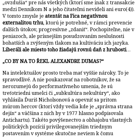
„ovzdušia“ pre nás všetkých (ktorí sme inak z transakcie
medzi Denníkom N a jeho čitateľmi nevideli ani euro(4)).
V tomto zmysle je
atentát na Fica negatívnou
externalitou trhu
, ktorú je potrebné, v rámci prevencie
ďalších útokov, progresívne „zdaniť“. Pochopiteľne, nie v
peniazoch, ale prísnejším posudzovaním neslušnosti
bohatších a zvýšeným tlakom na kultiváciu ich jazyka.
Liberáli ale miesto toho žiadajú rovnú daň z hrubosti
…
„CO BY NA TO ŘEKL ALEXANDRE DUMAS?“
Na intelektuálov prosto treba mať vyššie nároky. To je
spravodlivé. A nie poukazovať na robotníkov, že sa
nerozumejú do performatívneho umenia, že sú
treťotriedni umelci či „subkultúra nekultúry“, ako
vyhlásila Ďuriš Nicholsonová a opevniť sa pritom
múrom hercov (ktorí vždy vedia kde je „správna strana
dejín“ a väčšina z nich by v 1977 hlasno podpisovala
Antichartu). Takéto povýšenectvo a obhajobu vlastných
politických pozícií privilegovanejším triednym
postavením v systéme skutočne neviem k čomu