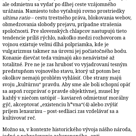
ale odmietnu sa vydať po dlhej ceste vzájomného
urážania. Namiesto toho vyťahujú rovno prostriedky
ultima ratio
– cestu trestného práva, blokovania webov,
obmedzovania slobody prejavu, prípadne strašenia
spoločnosti. Pre slovenských chlapcov nastupujú tieto
tendencie príliš rýchlo, nakoľko medzi rozhovorom a
vojnou existuje veľmi dlhá polpriamka, kde je
vulgarizmus takmer na úrovni jej počiatočného bodu.
Konanie dievčat teda vnímajú ako nenávistné až
totalitné. Pre ne je zas hrubosť vo vyjadrovaní tesným
predstupňom vojnového stavu, ktorý už potom bez
okolkov nemajú problém vyhlásiť. Obe strany majú
svoju „kultúrnu“ pravdu. Aby sme ale boli schopní opäť
sa aspoň rozprávať o pravde objektívnej, musel by
každý v niečom ustúpiť – kaviareň odmietnuť morálny
gýč, akceptovať „existenciu h*vna“(4) alebo zvýšiť
príjem lexaurinu – post-sedliaci zas vzdelávať sa a
kultivovať reč.
Možno sa, v kontexte historického vývoja nášho národa,
jedná o pokračovanie zakoreneného „anti-