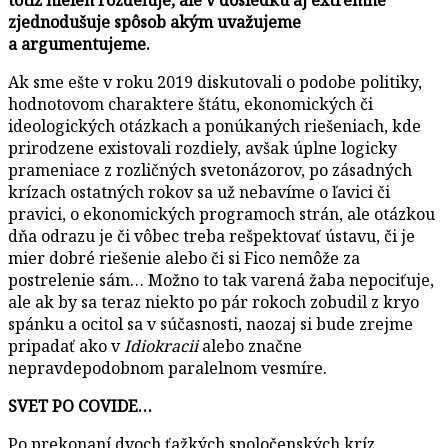
zjednodušuje spôsob akým uvažujeme
a argumentujeme.
Ak sme ešte v roku 2019 diskutovali o podobe politiky,
hodnotovom charaktere štátu, ekonomických či
ideologických otázkach a ponúkaných riešeniach, kde
prirodzene existovali rozdiely, avšak úplne logicky
prameniace z rozličných svetonázorov, po zásadných
krízach ostatných rokov sa už nebavíme o ľavici či
pravici, o ekonomických programoch strán, ale otázkou
dňa odrazu je či vôbec treba rešpektovať ústavu, či je
mier dobré riešenie alebo či si Fico nemôže za
postrelenie sám… Možno to tak varená žaba nepociťuje,
ale ak by sa teraz niekto po pár rokoch zobudil z kryo
spánku a ocitol sa v súčasnosti, naozaj si bude zrejme
pripadať ako v
Idiokracii
alebo značne
nepravdepodobnom paralelnom vesmíre.
SVET PO COVIDE…
Po prekonaní dvoch ťažkých spoločenských kríz