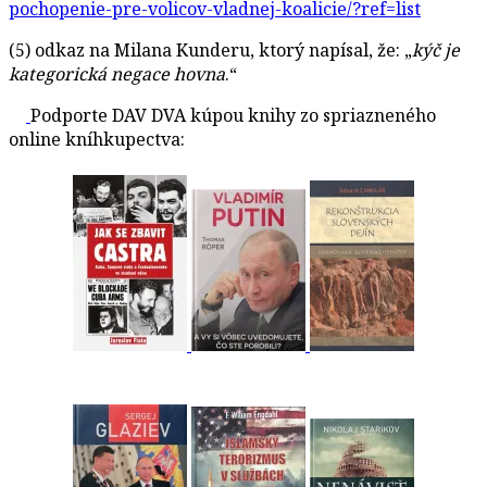
pochopenie-pre-volicov-vladnej-koalicie/?ref=list
(5) odkaz na Milana Kunderu, ktorý napísal, že: „
kýč je
kategorická negace hovna
.“
Podporte DAV DVA kúpou knihy zo spriazneného
online kníhkupectva: