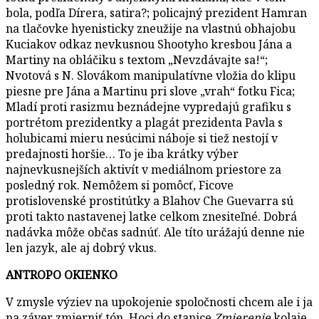
bola, podľa Dírera, satira?; policajný prezident Hamran
na tlačovke hyenisticky zneužije na vlastnú obhajobu
Kuciakov odkaz nevkusnou Shootyho kresbou Jána a
Martiny na obláčiku s textom „Nevzdávajte sa!“;
Nvotová s N. Slovákom manipulatívne vložia do klipu
piesne pre Jána a Martinu pri slove „vrah“ fotku Fica;
Mladí proti rasizmu beznádejne vypredajú grafiku s
portrétom prezidentky a plagát prezidenta Pavla s
holubicami mieru nesúcimi náboje si tiež nestojí v
predajnosti horšie… To je iba krátky výber
najnevkusnejších aktivít v mediálnom priestore za
posledný rok. Nemôžem si pomôcť, Ficove
protislovenské prostitútky a Blahov Che Guevarra sú
proti takto nastavenej latke celkom znesiteľné. Dobrá
nadávka môže občas sadnúť. Ale títo urážajú denne nie
len jazyk, ale aj dobrý vkus.
ANTROPO OKIENKO
V zmysle výziev na upokojenie spoločnosti chcem ale i ja
na záver zmierniť tón. Hoci do stanice
Zmierenie
kolaje