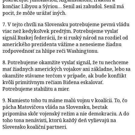
končiac Líbyou a Sýriou… Senil asi zabudol. Senil má
pocit, že môže urážať iných.
7. V tejto chvíli na Slovensku potrebujeme pevnú vládu
viac než kedykoľvek predtým. Potrebujeme vyslať
signál Ruskej federácii, že si ruský národ na rozdiel od
amerického prezidenta vážime a nenesieme žiadnu
zodpovednosť za hlúpe reči Washingtonu.
8. Potrebujeme okamžite vyslať signál, že tu nechceme
mať žiadnych amerických vojakov ani základne, lebo sa
okamžite stávame terčom v prípade, ak bude konflikt
kvôli primitívnym rečiam Bidena eskalovať.
Potrebujeme stabilitu a mier.
9. Namiesto toho tu máme malú vojnu v koalícii. To, čo
pácha Matovičova vláda na Slovensku, beztak
pripomína skôr vojenský režim a nie demokraciu. A do
toho tona nenávisti, ktorú každý deň vylievajú na
Slovensko koaliční partneri.