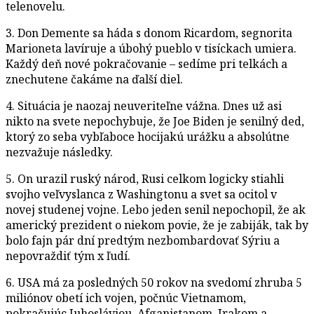
telenovelu.
3. Don Demente sa háda s donom Ricardom, segnorita
Marioneta lavíruje a úbohý pueblo v tisíckach umiera.
Každý deň nové pokračovanie – sedíme pri telkách a
znechutene čakáme na ďalší diel.
4. Situácia je naozaj neuveriteľne vážna. Dnes už asi
nikto na svete nepochybuje, že Joe Biden je senilný ded,
ktorý zo seba vybľaboce hocijakú urážku a absolútne
nezvažuje následky.
5. On urazil ruský národ, Rusi celkom logicky stiahli
svojho veľvyslanca z Washingtonu a svet sa ocitol v
novej studenej vojne. Lebo jeden senil nepochopil, že ak
americký prezident o niekom povie, že je zabiják, tak by
bolo fajn pár dní predtým nezbombardovať Sýriu a
nepovraždiť tým x ľudí.
6. USA má za posledných 50 rokov na svedomí zhruba 5
miliónov obetí ich vojen, počnúc Vietnamom,
pokračujúc Juhosláviou, Afganistanom, Irakom a