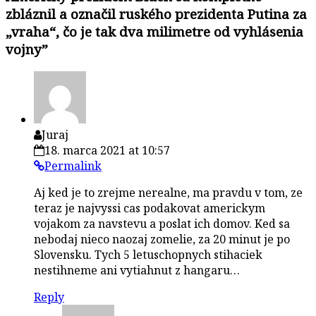
zbláznil a označil ruského prezidenta Putina za
„vraha“, čo je tak dva milimetre od vyhlásenia
vojny
”
Juraj
18. marca 2021 at 10:57
Permalink
Aj ked je to zrejme nerealne, ma pravdu v tom, ze
teraz je najvyssi cas podakovat americkym
vojakom za navstevu a poslat ich domov. Ked sa
nebodaj nieco naozaj zomelie, za 20 minut je po
Slovensku. Tych 5 letuschopnych stihaciek
nestihneme ani vytiahnut z hangaru…
Reply