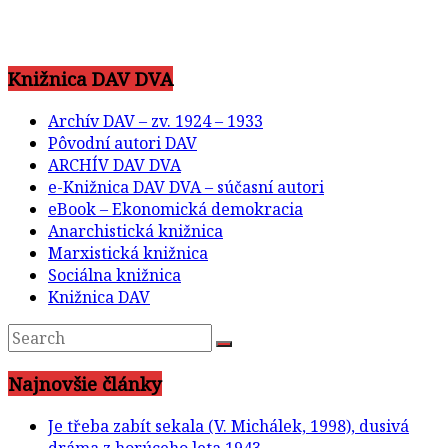
Knižnica DAV DVA
Archív DAV – zv. 1924 – 1933
Pôvodní autori DAV
ARCHÍV DAV DVA
e-Knižnica DAV DVA – súčasní autori
eBook – Ekonomická demokracia
Anarchistická knižnica
Marxistická knižnica
Sociálna knižnica
Knižnica DAV
Najnovšie články
Je třeba zabít sekala (V. Michálek, 1998), dusivá
dráma z horúceho leta 1943