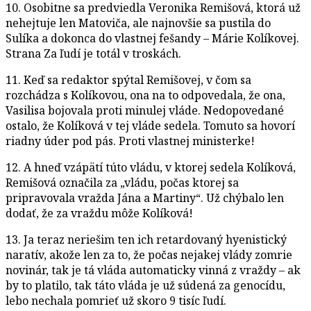
10. Osobitne sa predviedla Veronika Remišová, ktorá už
nehejtuje len Matoviča, ale najnovšie sa pustila do
Sulíka a dokonca do vlastnej fešandy – Márie Kolíkovej.
Strana Za ľudí je totál v troskách.
11. Keď sa redaktor spýtal Remišovej, v čom sa
rozchádza s Kolíkovou, ona na to odpovedala, že ona,
Vasilisa bojovala proti minulej vláde. Nedopovedané
ostalo, že Kolíková v tej vláde sedela. Tomuto sa hovorí
riadny úder pod pás. Proti vlastnej ministerke!
12. A hneď vzápätí túto vládu, v ktorej sedela Kolíková,
Remišová označila za „vládu, počas ktorej sa
pripravovala vražda Jána a Martiny“. Už chýbalo len
dodať, že za vraždu môže Kolíková!
13. Ja teraz neriešim ten ich retardovaný hyenistický
naratív, akože len za to, že počas nejakej vlády zomrie
novinár, tak je tá vláda automaticky vinná z vraždy – ak
by to platilo, tak táto vláda je už súdená za genocídu,
lebo nechala pomrieť už skoro 9 tisíc ľudí.