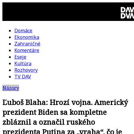
Skip
to
content
Domáce
DAV
Ekonomika
Zahraničné
DVA
Komentáre
Eseje
–
Kultúra
Rozhovory
kultúrno-
TV DAV
Názory
politická
Ľuboš Blaha: Hrozí vojna. Americký
revue
prezident Biden sa kompletne
zbláznil a označil ruského
prezidenta Putina za „vraha“, čo je