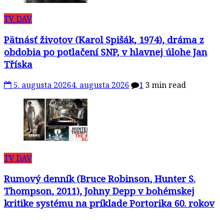
TV DAV
Pätnásť životov (Karol Spišák, 1974), dráma z
obdobia po potlačení SNP, v hlavnej úlohe Jan
Tříska
5. augusta 2026
4. augusta 2026
1
3 min read
TV DAV
Rumový denník (Bruce Robinson, Hunter S.
Thompson, 2011), Johny Depp v bohémskej
kritike systému na príklade Portorika 60. rokov