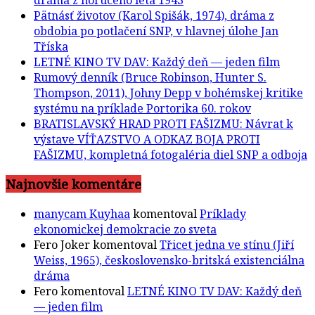
Pätnásť životov (Karol Spišák, 1974), dráma z
obdobia po potlačení SNP, v hlavnej úlohe Jan
Tříska
LETNÉ KINO TV DAV: Každý deň — jeden film
Rumový denník (Bruce Robinson, Hunter S.
Thompson, 2011), Johny Depp v bohémskej kritike
systému na príklade Portorika 60. rokov
BRATISLAVSKÝ HRAD PROTI FAŠIZMU: Návrat k
výstave VÍŤAZSTVO A ODKAZ BOJA PROTI
FAŠIZMU, kompletná fotogaléria diel SNP a odboja
Najnovšie komentáre
manycam Kuyhaa
komentoval
Príklady
ekonomickej demokracie zo sveta
Fero Joker
komentoval
Třicet jedna ve stínu (Jiří
Weiss, 1965), československo-britská existenciálna
dráma
Fero
komentoval
LETNÉ KINO TV DAV: Každý deň
— jeden film