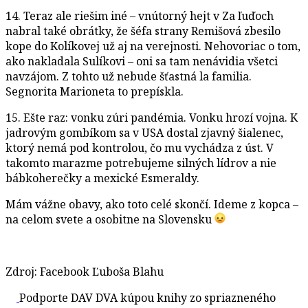
14. Teraz ale riešim iné – vnútorný hejt v Za ľuďoch
nabral také obrátky, že šéfa strany Remišová zbesilo
kope do Kolíkovej už aj na verejnosti. Nehovoriac o tom,
ako nakladala Sulíkovi – oni sa tam nenávidia všetci
navzájom. Z tohto už nebude šťastná la familia.
Segnorita Marioneta to prepískla.
15. Ešte raz: vonku zúri pandémia. Vonku hrozí vojna. K
jadrovým gombíkom sa v USA dostal zjavný šialenec,
ktorý nemá pod kontrolou, čo mu vychádza z úst. V
takomto marazme potrebujeme silných lídrov a nie
bábkoherečky a mexické Esmeraldy.
Mám vážne obavy, ako toto celé skončí. Ideme z kopca –
na celom svete a osobitne na Slovensku
Zdroj: Facebook Ľuboša Blahu
Podporte DAV DVA kúpou knihy zo spriazneného