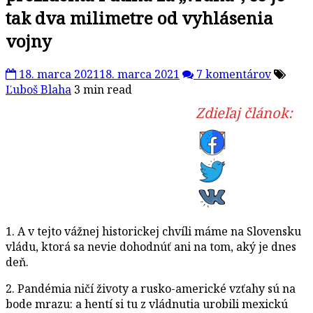
tak dva milimetre od vyhlásenia
vojny
18. marca 2021
18. marca 2021
7 komentárov
Ľuboš Blaha
3 min read
Zdieľaj článok:
1. A v tejto vážnej historickej chvíli máme na Slovensku
vládu, ktorá sa nevie dohodnúť ani na tom, aký je dnes
deň.
2. Pandémia ničí životy a rusko-americké vzťahy sú na
bode mrazu: a hentí si tu z vládnutia urobili mexickú