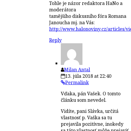
Tohle je názor redaktora HaNo a
moderátora
tamějšího diskusního fóra Romana
Janoucha mj. na Vás:
http://www.halonoviny.cz/articles/v
Reply
Milan Antal
13. júla 2018 at 22:40
Permalink
Vďaka, pán Vašek. O tomto
článku som nevedel.
Vidíte, pani Slávka, určitá
vlastnosť p. Vaška sa tu
prejavila pozitívne, inokedy
sa táto vlastnosť môže prejaviť