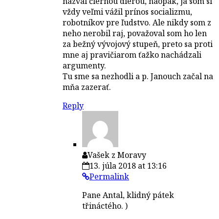
nazval čiernou dierou, naopak, ja som si
vždy veľmi vážil prínos socializmu,
robotníkov pre ľudstvo. Ale nikdy som z
neho nerobil raj, považoval som ho len
za bežný vývojový stupeň, preto sa proti
mne aj pravičiarom ťažko nachádzali
argumenty.
Tu sme sa nezhodli a p. Janouch začal na
mňa zazerať.
Reply
Vašek z Moravy
13. júla 2018 at 13:16
Permalink
Pane Antal, klidný pátek
třináctého. )