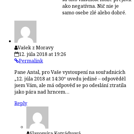
ako negatívna. Nič nie je
samo osebe zlé alebo dobré.
Vašek z Moravy
12. júla 2018 at 19:26
Permalink
Pane Antal, pro Vaše vystoupení na souřadnicích
„12. júla 2018 at 14:30“ uvedu jediné – odpověděl
jsem Vám, ale má odpověď se po odeslání ztratila
jako pára nad hrncem…
Reply
Slavomíra Kotrádyová