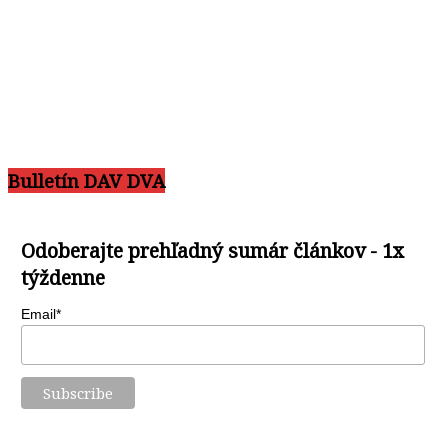
Bulletín DAV DVA
Odoberajte prehľadný sumár článkov - 1x
týždenne
Email*