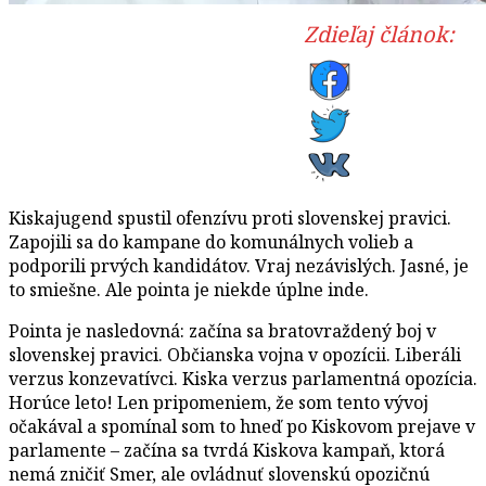
Zdieľaj článok:
Kiskajugend spustil ofenzívu proti slovenskej pravici.
Zapojili sa do kampane do komunálnych volieb a
podporili prvých kandidátov. Vraj nezávislých. Jasné, je
to smiešne. Ale pointa je niekde úplne inde.
Pointa je nasledovná: začína sa bratovraždený boj v
slovenskej pravici. Občianska vojna v opozícii. Liberáli
verzus konzevatívci. Kiska verzus parlamentná opozícia.
Horúce leto! Len pripomeniem, že som tento vývoj
očakával a spomínal som to hneď po Kiskovom prejave v
parlamente – začína sa tvrdá Kiskova kampaň, ktorá
nemá zničiť Smer, ale ovládnuť slovenskú opozičnú