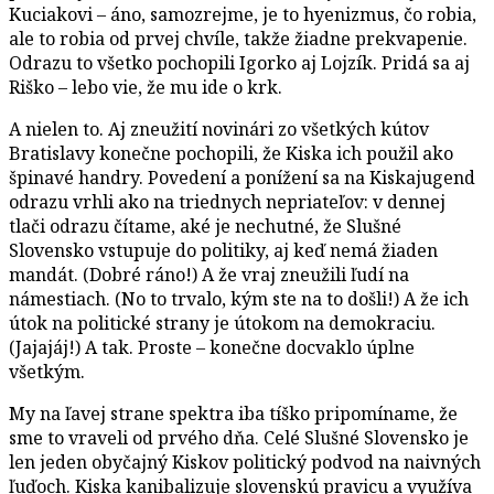
Kuciakovi – áno, samozrejme, je to hyenizmus, čo robia,
ale to robia od prvej chvíle, takže žiadne prekvapenie.
Odrazu to všetko pochopili Igorko aj Lojzík. Pridá sa aj
Riško – lebo vie, že mu ide o krk.
A nielen to. Aj zneužití novinári zo všetkých kútov
Bratislavy konečne pochopili, že Kiska ich použil ako
špinavé handry. Povedení a ponížení sa na Kiskajugend
odrazu vrhli ako na triednych nepriateľov: v dennej
tlači odrazu čítame, aké je nechutné, že Slušné
Slovensko vstupuje do politiky, aj keď nemá žiaden
mandát. (Dobré ráno!) A že vraj zneužili ľudí na
námestiach. (No to trvalo, kým ste na to došli!) A že ich
útok na politické strany je útokom na demokraciu.
(Jajajáj!) A tak. Proste – konečne docvaklo úplne
všetkým.
My na ľavej strane spektra iba tíško pripomíname, že
sme to vraveli od prvého dňa. Celé Slušné Slovensko je
len jeden obyčajný Kiskov politický podvod na naivných
ľuďoch. Kiska kanibalizuje slovenskú pravicu a využíva