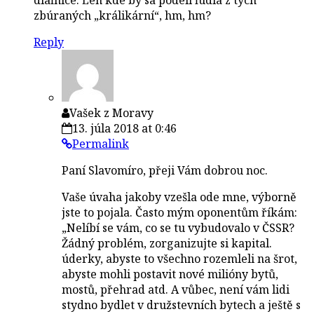
zbúraných „králikární“, hm, hm?
Reply
Vašek z Moravy
13. júla 2018 at 0:46
Permalink
Paní Slavomíro, přeji Vám dobrou noc.
Vaše úvaha jakoby vzešla ode mne, výborně
jste to pojala. Často mým oponentům říkám:
„Nelíbí se vám, co se tu vybudovalo v ČSSR?
Žádný problém, zorganizujte si kapital.
úderky, abyste to všechno rozemleli na šrot,
abyste mohli postavit nové milióny bytů,
mostů, přehrad atd. A vůbec, není vám lidi
stydno bydlet v družstevních bytech a ještě s