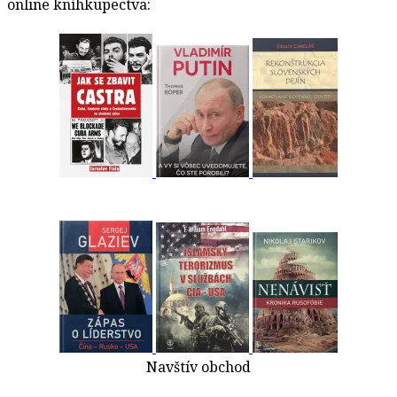
online kníhkupectva:
Navštív obchod