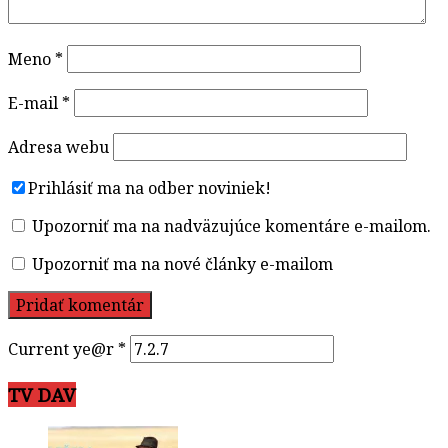
Meno
*
E-mail
*
Adresa webu
Prihlásiť ma na odber noviniek!
Upozorniť ma na nadväzujúce komentáre e-mailom.
Upozorniť ma na nové články e-mailom
Current ye@r
*
TV DAV