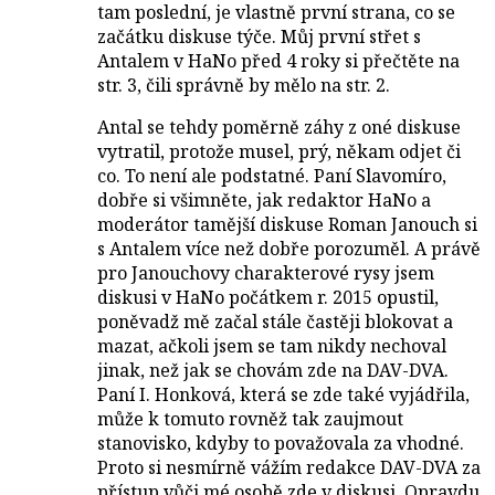
tam poslední, je vlastně první strana, co se
začátku diskuse týče. Můj první střet s
Antalem v HaNo před 4 roky si přečtěte na
str. 3, čili správně by mělo na str. 2.
Antal se tehdy poměrně záhy z oné diskuse
vytratil, protože musel, prý, někam odjet či
co. To není ale podstatné. Paní Slavomíro,
dobře si všimněte, jak redaktor HaNo a
moderátor tamější diskuse Roman Janouch si
s Antalem více než dobře porozuměl. A právě
pro Janouchovy charakterové rysy jsem
diskusi v HaNo počátkem r. 2015 opustil,
poněvadž mě začal stále častěji blokovat a
mazat, ačkoli jsem se tam nikdy nechoval
jinak, než jak se chovám zde na DAV-DVA.
Paní I. Honková, která se zde také vyjádřila,
může k tomuto rovněž tak zaujmout
stanovisko, kdyby to považovala za vhodné.
Proto si nesmírně vážím redakce DAV-DVA za
přístup vůči mé osobě zde v diskusi. Opravdu