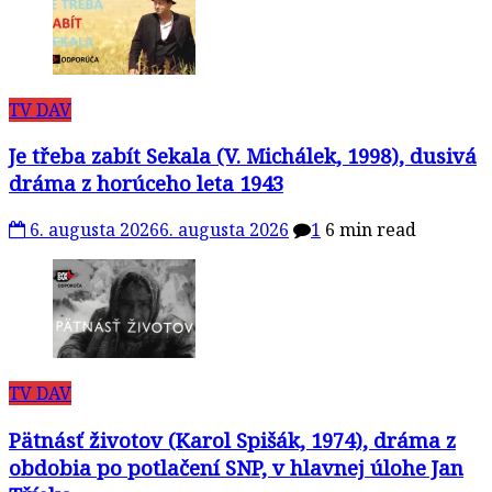
TV DAV
Je třeba zabít Sekala (V. Michálek, 1998), dusivá
dráma z horúceho leta 1943
6. augusta 2026
6. augusta 2026
1
6 min read
TV DAV
Pätnásť životov (Karol Spišák, 1974), dráma z
obdobia po potlačení SNP, v hlavnej úlohe Jan