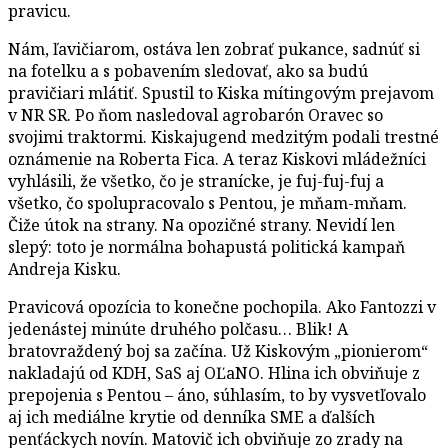
pravicu.
Nám, ľavičiarom, ostáva len zobrať pukance, sadnúť si
na fotelku a s pobavením sledovať, ako sa budú
pravičiari mlátiť. Spustil to Kiska mítingovým prejavom
v NR SR. Po ňom nasledoval agrobarón Oravec so
svojimi traktormi. Kiskajugend medzitým podali trestné
oznámenie na Roberta Fica. A teraz Kiskovi mládežníci
vyhlásili, že všetko, čo je stranícke, je fuj-fuj-fuj a
všetko, čo spolupracovalo s Pentou, je mňam-mňam.
Čiže útok na strany. Na opozičné strany. Nevidí len
slepý: toto je normálna bohapustá politická kampaň
Andreja Kisku.
Pravicová opozícia to konečne pochopila. Ako Fantozzi v
jedenástej minúte druhého polčasu… Blik! A
bratovraždený boj sa začína. Už Kiskovým „pionierom“
nakladajú od KDH, SaS aj OĽaNO. Hlina ich obviňuje z
prepojenia s Pentou – áno, súhlasím, to by vysvetľovalo
aj ich mediálne krytie od denníka SME a ďalších
penťáckych novín. Matovič ich obviňuje zo zrady na