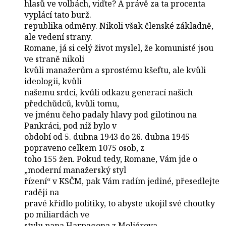
hlasů ve volbách, viďte? A právě za ta procenta
vyplácí tato burž.
republika odměny. Nikoli však členské základně,
ale vedení strany.
Romane, já si celý život myslel, že komunisté jsou
ve straně nikoli
kvůli manažerům a sprostému kšeftu, ale kvůli
ideologii, kvůli
našemu srdci, kvůli odkazu generací našich
předchůdců, kvůli tomu,
ve jménu čeho padaly hlavy pod gilotinou na
Pankráci, pod níž bylo v
období od 5. dubna 1943 do 26. dubna 1945
popraveno celkem 1075 osob, z
toho 155 žen. Pokud tedy, Romane, Vám jde o
„moderní manažerský styl
řízení“ v KSČM, pak Vám radím jediné, přesedlejte
raději na
pravé křídlo politiky, to abyste ukojil své choutky
po miliardách ve
stylu pana Harpagona z Moliérova.