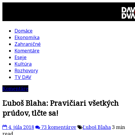
Skip
to
content
Domáce
DAV
Ekonomika
Zahraničné
DVA
Komentáre
Eseje
–
Kultúra
Rozhovory
kultúrno-
TV DAV
Komentáre
politická
Ľuboš Blaha: Pravičiari všetkých
revue
prúdov, tlčte sa!
4. júla 2018
73 komentárov
Ľuboš Blaha
3 min
read