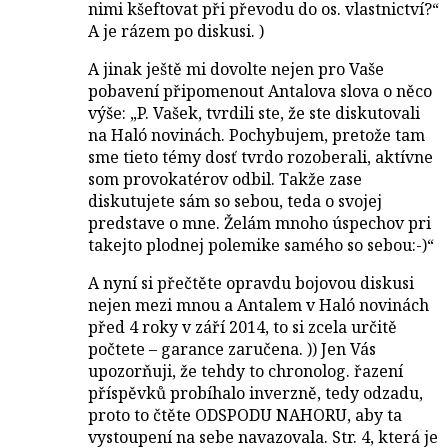
nimi kšeftovat při převodu do os. vlastnictví?“
A je rázem po diskusi. )
A jinak ještě mi dovolte nejen pro Vaše
pobavení připomenout Antalova slova o něco
výše: „P. Vašek, tvrdili ste, že ste diskutovali
na Haló novinách. Pochybujem, pretože tam
sme tieto témy dosť tvrdo rozoberali, aktívne
som provokatérov odbil. Takže zase
diskutujete sám so sebou, teda o svojej
predstave o mne. Želám mnoho úspechov pri
takejto plodnej polemike samého so sebou:-)“
A nyní si přečtěte opravdu bojovou diskusi
nejen mezi mnou a Antalem v Haló novinách
před 4 roky v září 2014, to si zcela určitě
počtete – garance zaručena. )) Jen Vás
upozorňuji, že tehdy to chronolog. řazení
příspěvků probíhalo inverzně, tedy odzadu,
proto to čtěte ODSPODU NAHORU, aby ta
vystoupení na sebe navazovala. Str. 4, která je