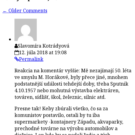
Comment
← Older Comments
navigation
Slavomíra Kotrádyová
12. júla 2018 at 19:08
Permalink
Reakcia na komentár vyššie: Mě nezajímají 50. léta
ve smyslu M. Horákové, byly přece jiné, mnohem
podstatnější události tehdejší doby, třeba Sputnik
4.10.1957 nebo mohutná výstavba elektráren,
továren, sídlišť, škol, železnic, silnic atd.
Presne tak! Keby zbúrali všetko, čo sa za
komunistov postavilo, ostali by tu iba
supermarkety -kontajnery Západu, akvaparky,
prechodné továrne na výrobu automobilov a
diaľnice. Len kde by sa podeli ľudia z tých