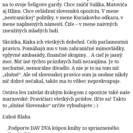
na to svoje Šeligove gardy. Chce zničiť Sulíka, Matoviča
aj Hlinu. Chce ovládnuť slovenskú opozíciu. V mene
„nestraníckej“ politiky, v mene Kuciakovho odkazu, v
mene naplnených námestí. Čiže – v mene naivných
zneužitých mladých ľudí.
Skrátka, Kiska ich všetkých dobehol. Celú parlamentnú
pravicu. Pomáhajú mu v tom zahraničné mimovládky,
vplyvné ambasády, finančné skupiny… A cieľ je jasný:
moc. Nič iné týchto prázdnych ľudí nezaujíma. Je to
nechutné, nemorálne divadlo. A nie je to na tom nič
„slušné“. Ale od slovenskej pravice som ja osobne nikdy
nič dobré nečakal, takže ma to vôbec neprekvapuje.
Ostáva len zaželať drahým kolegom z opozície také naše
marxovské: Pravičiari všetkých prúdov, tlčte sa! Takto
to „slušné Slovensko“ určite vybudujete
;-)
Ľuboš Blaha
Podporte DAV DVA kúpou knihy zo spriazneného