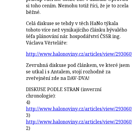
si toho cením. Nemohu totiž říci, že je to zcela
běžné.
Celá diskuse se tehdy v těch HaNo týkala
tohoto více než vynikajícího článku bývalého
šéfa plánování nár. hospodářství ČSSR ing.
Václava Věrteláře:
http://www.halonoviny.cz/articles/view/293060
Zevrubná diskuse pod článkem, ve které jsem
se utkal i s Antalem, stojí rozhodně za
zveřejnění zde na DAV-DVA!
DISKUSE PODLE STRAN (inverzní
chronologie):
4)
http://www.halonoviny.cz/articles/view/293060
3)
http://www.halonoviny.cz/articles/view/293060
2)