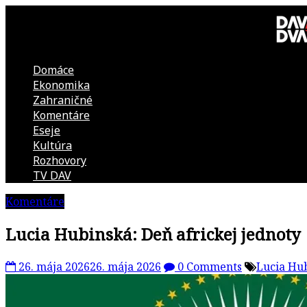
Skip
to
content
Domáce
DAV
Ekonomika
Zahraničné
DVA
Komentáre
Eseje
–
Kultúra
Rozhovory
kultúrno-
TV DAV
Komentáre
politická
Lucia Hubinská: Deň africkej jednoty
revue
26. mája 2026
26. mája 2026
0 Comments
Lucia Hu