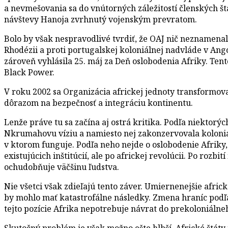
a nevmešovania sa do vnútorných záležitostí členských štá
návštevy Hanoja zvrhnutý vojenským prevratom.
Bolo by však nespravodlivé tvrdiť, že OAJ nič neznamenal
Rhodézii a proti portugalskej koloniálnej nadvláde v Ang
zároveň vyhlásila 25. máj za Deň oslobodenia Afriky. Ten
Black Power.
V roku 2002 sa Organizácia africkej jednoty transformov
dôrazom na bezpečnosť a integráciu kontinentu.
Lenže práve tu sa začína aj ostrá kritika. Podľa niektorýc
Nkrumahovu víziu a namiesto nej zakonzervovala koloniál
v ktorom funguje. Podľa neho nejde o oslobodenie Afriky,
existujúcich inštitúcií, ale po africkej revolúcii. Po ro
ochudobňuje väčšinu ľudstva.
Nie všetci však zdieľajú tento záver. Umiernenejšie afri
by mohlo mať katastrofálne následky. Zmena hraníc podľa 
tejto pozície Afrika nepotrebuje návrat do prekoloniáln
Skutočný problém je však možno ešte hlbší. Africké štát