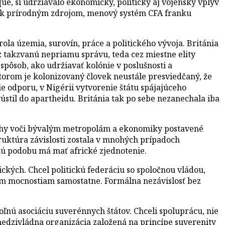
e, si udržiavalo ekonomický, politický aj vojenský vplyv
up k prírodným zdrojom, menový systém CFA franku
ola územia, surovín, práce a politického vývoja. Británia
z takzvanú nepriamu správu, teda cez miestne elity
spôsob, ako udržiavať kolónie v poslušnosti a
 ktorom je kolonizovaný človek neustále presviedčaný, že
e odporu, v Nigérii vytvorenie štátu spájajúceho
ústil do apartheidu. Británia tak po sebe nezanechala iba
i, dlhy voči bývalým metropolám a ekonomiky postavené
truktúra závislosti zostala v mnohých prípadoch
akú podobu má mať africké zjednotenie.
kých. Chcel politickú federáciu so spoločnou vládou,
m mocnostiam samostatne. Formálna nezávislosť bez
oľnú asociáciu suverénnych štátov. Chceli spoluprácu, nie
ko medzivládna organizácia založená na princípe suverenity