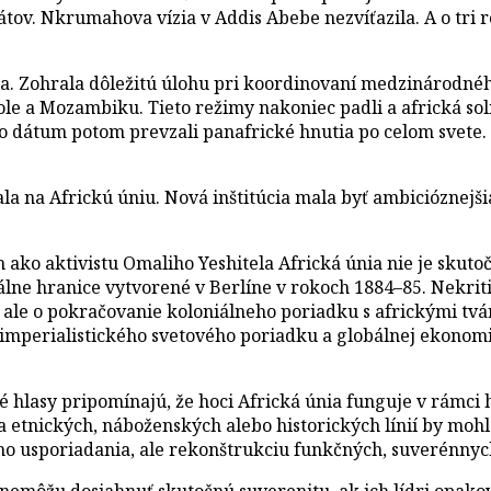
tov. Nkrumahova vízia v Addis Abebe nezvíťazila. A o tri ro
a. Zohrala dôležitú úlohu pri koordinovaní medzinárodného
ole a Mozambiku. Tieto režimy nakoniec padli a africká sol
to dátum potom prevzali panafrické hnutia po celom svete. 
ala na Africkú úniu. Nová inštitúcia mala byť ambicióznej
h ako aktivistu Omaliho Yeshitela Africká únia nie je skuto
ne hranice vytvorené v Berlíne v rokoch 1884–85. Nekritiz
 ale o pokračovanie koloniálneho poriadku s africkými tvár
zbití imperialistického svetového poriadku a globálnej ekon
cké hlasy pripomínajú, že hoci Africká únia funguje v rámc
etnických, náboženských alebo historických línií by mohla
eho usporiadania, ale rekonštrukciu funkčných, suverénnyc
y nemôžu dosiahnuť skutočnú suverenitu, ak ich lídri opa