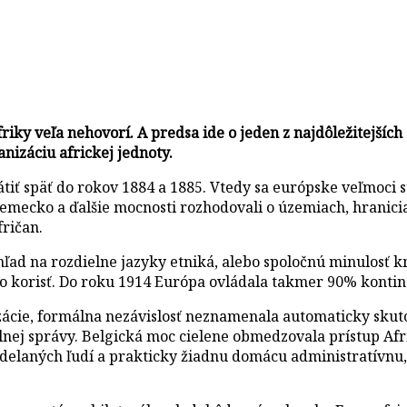
iky veľa nehovorí. A predsa ide o jeden z najdôležitejších
anizáciu africkej jednoty.
späť do rokov 1884 a 1885. Vtedy sa európske veľmoci stret
Nemecko a ďalšie mocnosti rozhodovali o územiach, hranici
fričan.
hľad na rozdielne jazyky etniká, alebo spoločnú minulosť km
 korisť. Do roku 1914 Európa ovládala takmer 90% kontinent
izácie, formálna nezávislosť neznamenala automaticky skut
lnej správy. Belgická moc cielene obmedzovala prístup Af
delaných ľudí a prakticky žiadnu domácu administratívnu, 