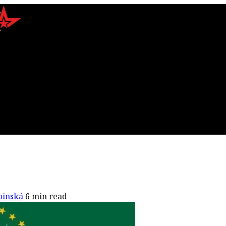
binská
6 min read