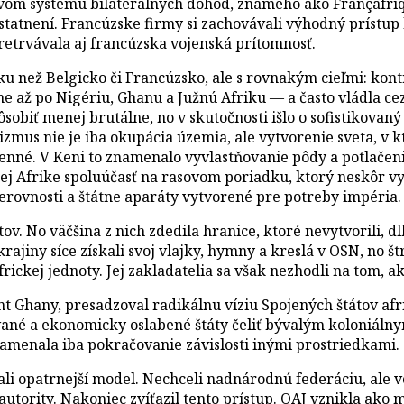
ctvom systému bilaterálnych dohôd, známeho ako Françafriqu
ostatnení. Francúzske firmy si zachovávali výhodný príst
retrvávala aj francúzska vojenská prítomnosť.
ku než Belgicko či Francúzsko, ale s rovnakým cieľmi: kontr
ne až po Nigériu, Ghanu a Južnú Afriku — a často vládla ce
biť menej brutálne, no v skutočnosti išlo o sofistikovaný 
lizmus nie je iba okupácia územia, ale vytvorenie sveta, v
cenné. V Keni to znamenalo vyvlastňovanie pôdy a potlačeni
ej Afrike spoluúčasť na rasovom poriadku, ktorý neskôr vy
nerovnosti a štátne aparáty vytvorené pre potreby impéria.
tátov. No väčšina z nich zdedila hranice, ktoré nevytvoril
ajiny síce získali svoj vlajky, hymny a kreslá v OSN, no š
rickej jednoty. Jej zakladatelia sa však nezhodli na tom, 
hany, presadzoval radikálnu víziu Spojených štátov afric
né a ekonomicky oslabené štáty čeliť bývalým koloniálny
namenala iba pokračovanie závislosti inými prostriedkami.
ali opatrnejší model. Nechceli nadnárodnú federáciu, ale v
kej autority. Nakoniec zvíťazil tento prístup. OAJ vznikla a