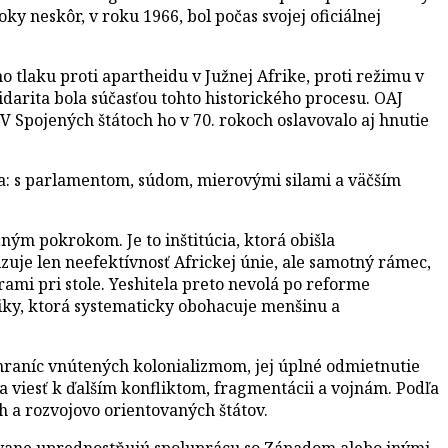
ky neskôr, v roku 1966, bol počas svojej oficiálnej
 tlaku proti apartheidu v Južnej Afrike, proti režimu v
idarita bola súčasťou tohto historického procesu. OAJ
V Spojených štátoch ho v 70. rokoch oslavovalo aj hnutie
šia: s parlamentom, súdom, mierovými silami a väčším
čným pokrokom. Je to inštitúcia, ktorá obišla
uje len neefektívnosť Africkej únie, ale samotný rámec,
ami pri stole. Yeshitela preto nevolá po reforme
omiky, ktorá systematicky obohacuje menšinu a
i hraníc vnútených kolonializmom, jej úplné odmietnutie
 viesť k ďalším konfliktom, fragmentácii a vojnám. Podľa
h a rozvojovo orientovaných štátov.
kovane uprednostňujú spoluprácu so Západom alebo inými