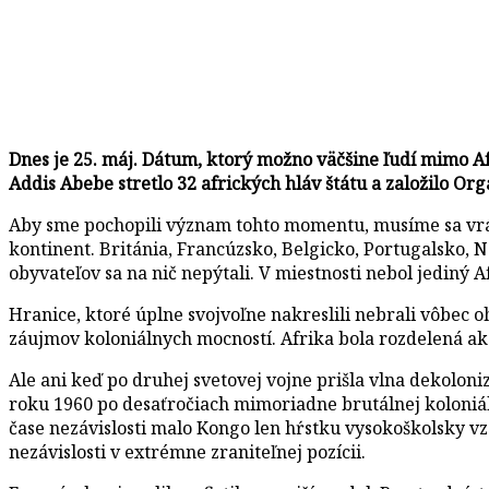
Dnes je 25. máj. Dátum, ktorý možno väčšine ľudí mimo Afr
Addis Abebe stretlo 32 afrických hláv štátu a založilo Org
Aby sme pochopili význam tohto momentu, musíme sa vrátiť 
kontinent. Británia, Francúzsko, Belgicko, Portugalsko, 
obyvateľov sa na nič nepýtali. V miestnosti nebol jediný A
Hranice, ktoré úplne svojvoľne nakreslili nebrali vôbec o
záujmov koloniálnych mocností. Afrika bola rozdelená ako
Ale ani keď po druhej svetovej vojne prišla vlna dekolon
roku 1960 po desaťročiach mimoriadne brutálnej koloniá
čase nezávislosti malo Kongo len hŕstku vysokoškolsky vz
nezávislosti v extrémne zraniteľnej pozícii.