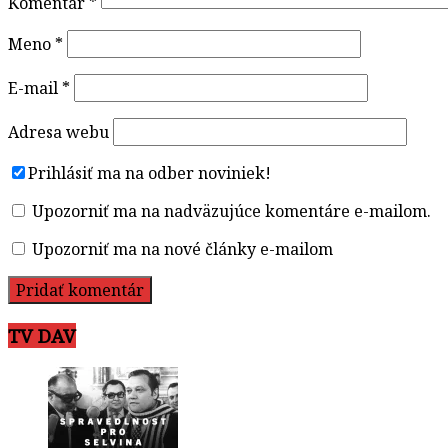
Komentár
*
Meno
*
E-mail
*
Adresa webu
Prihlásiť ma na odber noviniek!
Upozorniť ma na nadväzujúce komentáre e-mailom.
Upozorniť ma na nové články e-mailom
TV DAV