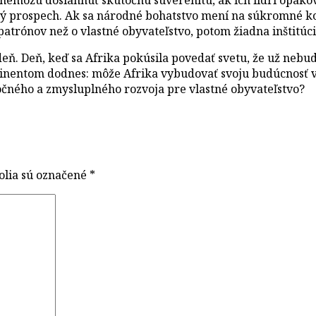
ý prospech. Ak sa národné bohatstvo mení na súkromné ko
h patrónov než o vlastné obyvateľstvo, potom žiadna inštitú
deň. Deň, keď sa Afrika pokúsila povedať svetu, že už nebu
inentom dodnes: môže Afrika vybudovať svoju budúcnosť v 
čného a zmysluplného rozvoja pre vlastné obyvateľstvo?
olia sú označené
*