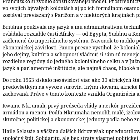
Francúzsko si zvolilo sofistikovanejší model. Prostrední
vo svojich bývalých kolóniách aj po ich formálnom osam
zostával previazaný s Parížom a v niektorých krajinách p
Británia používala iný jazyk a inú administratívnu techni
ovládala rozsiahle časti Afriky — od Egypta, Sudánu a Ke
začlenené do imperiálneho systému. Navonok to mohlo pôso
ekonomickej závislosti. Fanon presne vystihol, že kolonia
jeho dejiny, kultúra a schopnosť vládnuť si sám sú menej
rozdielne regióny do jedného koloniálneho celku a v Južn
jazyk a parlamentné inštitúcie, ale najmä chaos, hlboké 
Do roku 1963 získalo nezávislosť viac ako 30 afrických š
predovšetkým na vývoze surovín. Inými slovami, africké kr
zachovaná. Práve v tomto kontexte vznikla Organizácia af
Kwame Nkrumah, prvý predseda vlády a neskôr prezident G
armádou a menou. Podľa Nkrumaha nemohli malé, izolova
skutočnej politickej a ekonomickej jednoty podľa neho z
Haile Selassie a väčšina ďalších lídrov však uprednostňov
spoločný štát. Solidaritu, ale bez straty vlastnej politic