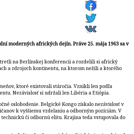
 dní moderných afrických dejín. Práve 25. mája 1963 sa v
li na Berlínskej konferencii a rozdelili si africký
ach a zdrojoch kontinentu, na ktorom nežili a ktorého
eňov, ktoré existovali stáročia. Vznikli len podľa
u. Nezávislosť si udržali len Libéria a Etiópia.
očné oslobodenie. Belgické Kongo získalo nezávislosť v
ričanov k vyššiemu vzdelaniu a odborným pozíciám. V
technickú či odbornú elitu. Krajina teda vstupovala do