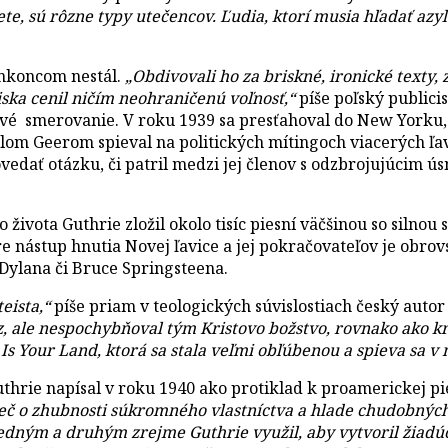
ete, sú rôzne typy utečencov. Ľudia, ktorí musia hľadať az
vonkoncom nestál.
„Obdivovali ho za briskné, ironické texty
ska cenil ničím neohraničenú voľnosť,“
píše poľský publici
ové smerovanie. V roku 1939 sa presťahoval do New Yorku, k
illom Geerom spieval na politických mítingoch viacerých ľ
edať otázku, či patril medzi jej členov s odzbrojujúcim ú
a Guthrie zložil okolo tisíc piesní väčšinou so silnou soc
 nástup hnutia Novej ľavice a jej pokračovateľov je obrovsk
Dylana či Bruce Springsteena.
eista,“
píše priam v teologických súvislostiach český auto
z, ale nespochybňoval tým Kristovo božstvo, rovnako ako kre
 Is Your Land, ktorá sa stala veľmi obľúbenou a spieva sa v
uthrie napísal v roku 1940 ako protiklad k proamerickej pi
reč o zhubnosti súkromného vlastníctva a hlade chudobných
dným a druhým zrejme Guthrie využil, aby vytvoril žiadúc