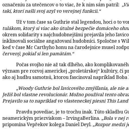
označeniu za utečencov o to viac, že k nim sám patril:
„Vi
takí, ktorí našli svoj azyl vo verejnej funkcii.“
Už v tom čase sa Guthrie stal legendou, hoci o to 
tulákom, ktorý si viac ako útulné bezpečie domáceho ohni
okrem solidarity s najchudobnejšími prejavila jeho ľavic
inklinovali sociálne angažovaní hudobníci. Spoločne s W
keď v čase Mc Carthyho honu na čarodejnice musel zodpov
červený, pokiaľ si len pamätám.“
Počas svojho nie až tak dlhého, ako komplikovaného život
význam pre rozvoj americkej „proletárskej“ kultúry, či pre
ako aj hudbu samotnú, ktorou fascinoval napríklad Boba 
„Woody Guthrie bol ľavicového zmýšľania, ale nie at
Ježiš bol vlastne revolucionár. Možno používal tento obra
Prejavilo sa to napríklad vo vlasteneckej piesni This Land
Pravdu povediac, je to trochu inak. Túto skladbu G
neamerickým priezviskom – IrvingaBerlina.
„Bola v nej 
pripomína Vepřekov kolega Daniel Deyl.
„Rozpor medzi je