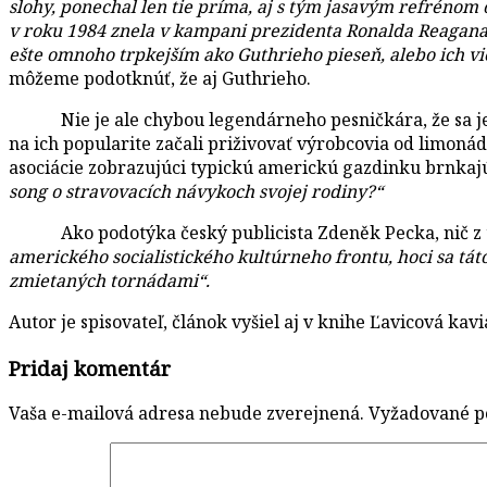
slohy, ponechal len tie príma, aj s tým jasavým refrénom 
v roku 1984 znela v kampani prezidenta Ronalda Reagana
ešte omnoho trpkejším ako Guthrieho pieseň, alebo ich 
môžeme podotknúť, že aj Guthrieho.
Nie je ale chybou legendárneho pesničkára, že sa jeho 
na ich popularite začali priživovať výrobcovia od limon
asociácie zobrazujúci typickú americkú gazdinku brnkajú
song o stravovacích návykoch svojej rodiny?“
Ako podotýka český publicista Zdeněk Pecka, nič z to
amerického socialistického kultúrneho frontu, hoci sa tá
zmietaných tornádami“.
Autor je spisovateľ, článok vyšiel aj v knihe Ľavicová kavi
Pridaj komentár
Vaša e-mailová adresa nebude zverejnená.
Vyžadované p