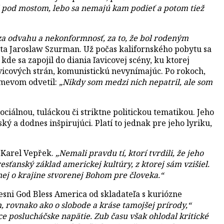
yl pod mostom, lebo sa nemajú kam podieť a potom tiež
, za odvahu a nekonformnosť, za to, že bol rodeným
sta Jaroslaw Szurman. Už počas kalifornského pobytu sa
de sa zapojil do diania ľavicovej scény, ku ktorej
avicových strán, komunistickú nevynímajúc. Po rokoch,
smevom odvetil:
„Nikdy som medzi nich nepatril, ale som
iálnou, tuláckou či striktne politickou tematikou. Jeho
ý a dodnes inšpirujúci. Platí to jednak pre jeho lyriku,
r Karel Vepřek.
„Nemali pravdu tí, ktorí tvrdili, že jeho
sťanský základ americkej kultúry, z ktorej sám vzišiel.
 nej o krajine stvorenej Bohom pre človeka.“
esni God Bless America od skladateľa s kuriózne
, rovnako ako o slobode a kráse tamojšej prírody,“
e poslucháčske napätie. Zub času však ohlodal kritické