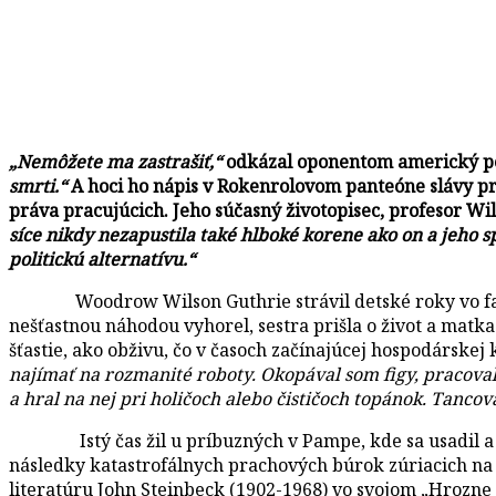
„Nemôžete ma zastrašiť,“
odkázal oponentom americký pes
smrti.“
A hoci ho nápis v Rokenrolovom panteóne slávy 
práva pracujúcich. Jeho súčasný životopisec, profesor W
síce nikdy nezapustila také hlboké korene ako on a jeho 
politickú alternatívu.“
Woodrow Wilson Guthrie strávil detské roky vo farmá
nešťastnou náhodou vyhorel, sestra prišla o život a matka
šťastie, ako obživu, čo v časoch začínajúcej hospodárske
najímať na rozmanité roboty. Okopával som figy, pracova
a hral na nej pri holičoch alebo čističoch topánok. Tancov
Istý čas žil u príbuzných v Pampe, kde sa usadil a
následky katastrofálnych prachových búrok zúriacich na
literatúru John Steinbeck (1902-1968) vo svojom „Hrozne