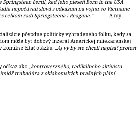
 Springsteen čertil, keď jeho pieseň Born in the USA
udia nepočúvali slová s odkazom na vojnu vo Vietname
jú dnes celkom radi Springsteena i Reagana.“
A my
alizácie pôvodne politicky vyhradeného folku, kedy sa
ladom môže byť dobový inzerát Americkej mliekarenskej
v komikse čítať otázku:
„Aj vy by ste chceli napísať protest
y odkaz ako
„kontroverzného, radikálneho aktivistu
ký imidž trubadúra z oklahomských prašných plání