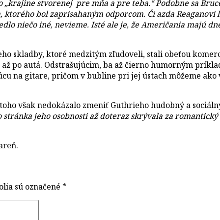
o „krajine stvorenej pre mňa a pre teba.“ Podobne sa Bruce
, ktorého bol zaprisahaným odporcom. Či azda Reaganovi ľ
viedlo niečo iné, nevieme. Isté ale je, že Američania ma
skladby, ktoré medzitým zľudoveli, stali obeťou komerci
ád až po autá. Odstrašujúcim, ba až čierno humorným prík
cu na gitare, pričom v bubline pri jej ústach môžeme ako 
ho však nedokázalo zmeniť Guthrieho hudobný a sociáln
to stránka jeho osobnosti až doteraz skrývala za romantic
areň.
olia sú označené
*