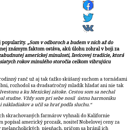
 popularity.
„Som v odboroch a budem v nich až do
nej známym faktom ostáva, akú úlohu zohral v boji za
budnutej americkej minulosti, ľavicovej tradície, ktorá
esiatych rokov minulého storočia celkom vibrujúcu
nný ranč už aj tak ťažko skúšaný suchom a tornádami
čebni, rozhodol sa dvadsaťročný mladík hľadať ani nie tak
lvestonu a ku Mexickej zátoke. Cestou som sa nechal
pal studne. Vždy som pri sebe nosil ústnu harmoniku
 nákladiakov a učil sa hrať podľa sluchu.“
iných skrachovaných farmárov vyhnali do Kalifornie
 popísal americký prozaik, nositeľ Nobelovej ceny za
 melancholických piesňach, pričom sa bránil ich