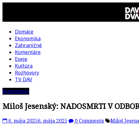
Skip
to
content
Domáce
DAV
Ekonomika
Zahraničné
DVA
Komentáre
Eseje
–
Kultúra
Rozhovory
kultúrno-
TV DAV
Komentáre
politická
Miloš Jesenský: NADOSMRTI V ODBORO
revue
6. mája 2025
6. mája 2025
0 Comments
Miloš Jesen