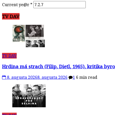
Current ye@r
*
TV DAV
TV DAV
Hrdina má strach (Filip, Dietl, 1965), kritika b
8. augusta 2026
8. augusta 2026
1
6 min read