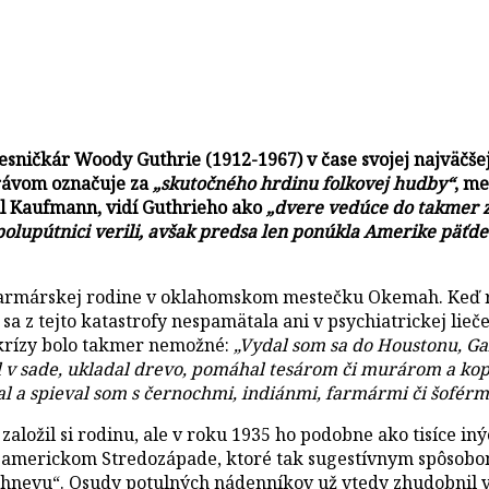
ničkár Woody Guthrie (1912-1967) v čase svojej najväčšej
právom označuje za
„skutočného hrdinu folkovej hudby“
, me
ill Kaufmann, vidí Guthrieho ako
„dvere vedúce do takmer za
spolupútnici verili, avšak predsa len ponúkla Amerike päťd
rskej rodine v oklahomskom mestečku Okemah. Keď rodi
 sa z tejto katastrofy nespamätala ani v psychiatrickej lie
j krízy bolo takmer nemožné:
„Vydal som sa do Houstonu, Ga
l v sade, ukladal drevo, pomáhal tesárom či murárom a ko
al a spieval som s černochmi, indiánmi, farmármi či šoférmi
 založil si rodinu, ale v roku 1935 ho podobne ako tisíce 
 americkom Stredozápade, ktoré tak sugestívnym spôsobom
 hnevu“. Osudy potulných nádenníkov už vtedy zhudobnil v