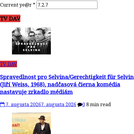
Current ye@r
*
TV DAV
TV DAV
Spravedlnost pro Selvina/Gerechtigkeit für Selvin
(Jiří Weiss, 1968), nadčasová čierna komédia
nastavuje zrkadlo médiám
7. augusta 2026
7. augusta 2026
0
8 min read