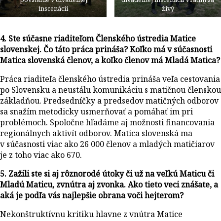
inscenácii
živý
4. Ste súčasne riaditeľom Členského ústredia Matice
slovenskej. Čo táto práca prináša? Koľko má v súčasnosti
Matica slovenská členov, a koľko členov má Mladá Matica?
Práca riaditeľa členského ústredia prináša veľa cestovania
po Slovensku a neustálu komunikáciu s matičnou členskou
základňou. Predsedníčky a predsedov matičných odborov
sa snažím metodicky usmerňovať a pomáhať im pri
problémoch. Spoločne hľadáme aj možnosti financovania
regionálnych aktivít odborov. Matica slovenská ma
v súčasnosti viac ako 26 000 členov a mladých matičiarov
je z toho viac ako 670.
5. Zažili ste si aj rôznorodé útoky či už na veľkú Maticu či
Mladú Maticu, zvnútra aj zvonka. Ako tieto veci znášate, a
aká je podľa vás najlepšie obrana voči hejterom?
Nekonštruktívnu kritiku hlavne z vnútra Matice