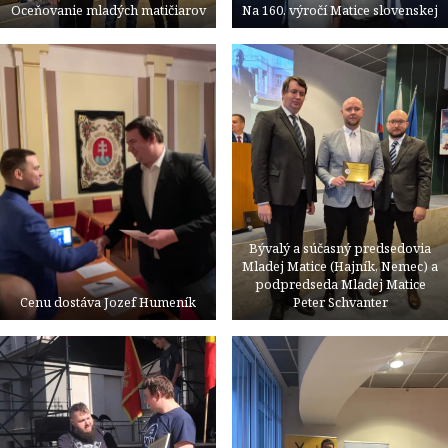
Oceňovanie mladých matičiarov
Na 160. výročí Matice slovenskej
Bývalý a súčasný predsedovia
Mladej Matice (Hajník, Nemec) a
podpredseda Mladej Matice
Cenu dostáva Jozef Humeník
Peter Schvanter