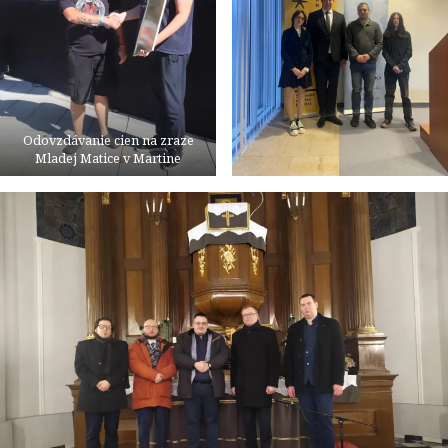
Odovzdávanie cien na zraze
Mladej Matice v Martine