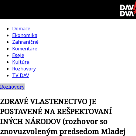
Skip
to
content
Domáce
DAV
Ekonomika
Zahraničné
DVA
Komentáre
Eseje
–
Kultúra
Rozhovory
kultúrno-
TV DAV
Rozhovory
politická
ZDRAVÉ VLASTENECTVO JE
revue
POSTAVENÉ NA REŠPEKTOVANÍ
INÝCH NÁRODOV (rozhovor so
znovuzvoleným predsedom Mladej