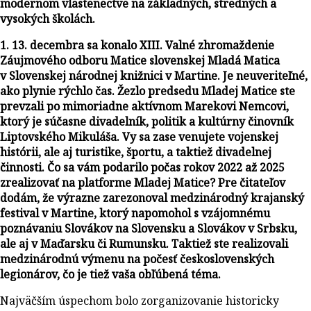
modernom vlastenectve na základných, stredných a
vysokých školách.
1. 13. decembra sa konalo XIII. Valné zhromaždenie
Záujmového odboru Matice slovenskej Mladá Matica
v Slovenskej národnej knižnici v Martine. Je neuveriteľné,
ako plynie rýchlo čas. Žezlo predsedu Mladej Matice ste
prevzali po mimoriadne aktívnom Marekovi Nemcovi,
ktorý je súčasne divadelník, politik a kultúrny činovník
Liptovského Mikuláša. Vy sa zase venujete vojenskej
histórii, ale aj turistike, športu, a taktiež divadelnej
činnosti. Čo sa vám podarilo počas rokov 2022 až 2025
zrealizovať na platforme Mladej Matice? Pre čitateľov
dodám, že výrazne zarezonoval medzinárodný krajanský
festival v Martine, ktorý napomohol s vzájomnému
poznávaniu Slovákov na Slovensku a Slovákov v Srbsku,
ale aj v Maďarsku či Rumunsku. Taktiež ste realizovali
medzinárodnú výmenu na počesť československých
legionárov, čo je tiež vaša obľúbená téma.
Najväčším úspechom bolo zorganizovanie historicky