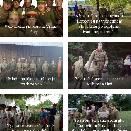
S historičkou Dr. Lucianou
Hoptovou na východnom
V divadelnej inscenácii Vrátim
Slovensku po odohraní
sa živý
divadelnej inscenácie
Mladí matičiari udržiavajú
Záverečná scéna inscenácie
tradície SNP
Vrátim sa živý
S Petrom Schvantnerom ako
Východoslovenské roľnícke
Ľudovítom Kukorellim v
povstanie v divadelnej
divadelnej inscenácii Vratím sa