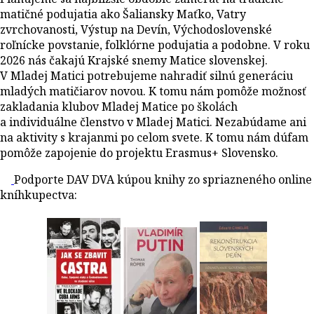
matičné podujatia ako Šaliansky Maťko, Vatry
zvrchovanosti, Výstup na Devín, Východoslovenské
roľnícke povstanie, folklórne podujatia a podobne. V roku
2026 nás čakajú Krajské snemy Matice slovenskej.
V Mladej Matici potrebujeme nahradiť silnú generáciu
mladých matičiarov novou. K tomu nám pomôže možnosť
zakladania klubov Mladej Matice po školách
a individuálne členstvo v Mladej Matici. Nezabúdame ani
na aktivity s krajanmi po celom svete. K tomu nám dúfam
pomôže zapojenie do projektu Erasmus+ Slovensko.
Podporte DAV DVA kúpou knihy zo spriazneného online
kníhkupectva: