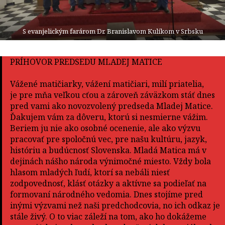
S evanjelickým farárom Dr. Branislavom Kulíkom v Srbsku
PRÍHOVOR PREDSEDU MLADEJ MATICE
Vážené matičiarky, vážení matičiari, milí priatelia,
je pre mňa veľkou cťou a zároveň záväzkom stáť dnes
pred vami ako novozvolený predseda Mladej Matice.
Ďakujem vám za dôveru, ktorú si nesmierne vážim.
Beriem ju nie ako osobné ocenenie, ale ako výzvu
pracovať pre spoločnú vec, pre našu kultúru, jazyk,
históriu a budúcnosť Slovenska. Mladá Matica má v
dejinách nášho národa výnimočné miesto. Vždy bola
hlasom mladých ľudí, ktorí sa nebáli niesť
zodpovednosť, klásť otázky a aktívne sa podieľať na
formovaní národného vedomia. Dnes stojíme pred
inými výzvami než naši predchodcovia, no ich odkaz je
stále živý. O to viac záleží na tom, ako ho dokážeme