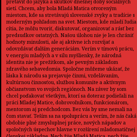
pretaviť do jazyka a skutkov dnešnej doby sociálnych
sietí. Chcem, aby bola Mladá Matica otvoreným
miestom, kde sa stretávajú slovenské zvyky a tradície s
moderným pohľadom na svet. Miestom, kde mladí ľudia
cítia, že môžu tvoriť, diskutovať, organizovať a rásť bez
predsudkov ostatných. Našou úlohou nie je len chrániť
hodnoty minulosti, ale aj aktívne ich rozvíjať a
odovzdávať ďalším generáciám. Verím v tímovú prácu,
v energiu mladých a v silu myšlienky, že národná
identita nie je prežitkom, ale pevným základom
zdravého sebavedomia. Spoločne môžeme ukázať, že
láska k národu sa prejavuje činmi, vzdelávaním,
kultúrnou činnosťou, službou komunite a aktívnym
občianstvom vo svojich regiónoch. Na záver by som
chcel poďakovať všetkým, ktorí sa doteraz podieľali na
práci Mladej Matice, dobrovoľníkom, funkcionárom,
mentorom aj predchodcom. Bez vás by sme nemali na
čom stavať. Teším sa na spoluprácu a verím, že nás čaká
obdobie plné zmysluplnej práce, nových nápadov a
spoločných úspechov hlavne v rozšírení mladomatičnej
členskej základne. Nech žije Mladá Matica, nech žije