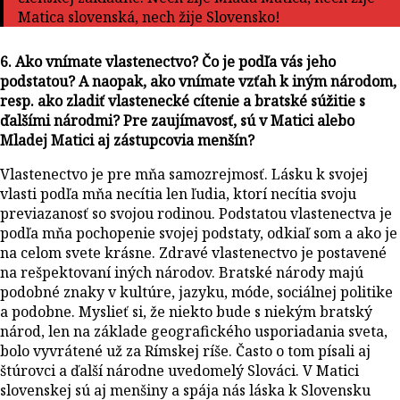
Matica slovenská, nech žije Slovensko!
6. Ako vnímate vlastenectvo? Čo je podľa vás jeho
podstatou? A naopak, ako vnímate vzťah k iným národom,
resp. ako zladiť vlastenecké cítenie a bratské súžitie s
ďalšími národmi? Pre zaujímavosť, sú v Matici alebo
Mladej Matici aj zástupcovia menšín?
Vlastenectvo je pre mňa samozrejmosť. Lásku k svojej
vlasti podľa mňa necítia len ľudia, ktorí necítia svoju
previazanosť so svojou rodinou. Podstatou vlastenectva je
podľa mňa pochopenie svojej podstaty, odkiaľ som a ako je
na celom svete krásne. Zdravé vlastenectvo je postavené
na rešpektovaní iných národov. Bratské národy majú
podobné znaky v kultúre, jazyku, móde, sociálnej politike
a podobne. Myslieť si, že niekto bude s niekým bratský
národ, len na základe geografického usporiadania sveta,
bolo vyvrátené už za Rímskej ríše. Často o tom písali aj
štúrovci a ďalší národne uvedomelý Slováci. V Matici
slovenskej sú aj menšiny a spája nás láska k Slovensku