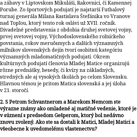
a zábavy v Liptovskom Mikuláši, Rakovnici, či Kamennej
Porube. Zo športových podujatí je najstarší Futbalový
turnaj generála Milana Rastislava Štefánika vo Vranove
nad Topľou, ktorý tento rok oslávi už XVII. ročník.
Divadelné predstavenia z obdobia druhej svetovej vojny,
prvej svetovej vojny, Východoslovenského roľníckeho
povstania, rokov meruôsmych a ďalších významných
míľnikov slovenských dejín tvorí osobitnú kategóriu
významných mladomatičných podujatí. Okrem
kultúrnych podujatí členovia Mladej Matice organizujú
rôzne prednášky, besedy, či kvízy na základných,
stredných ale aj vysokých školách po celom Slovensku.
Hlavnou témou je pritom Matica slovenská a jej úloha
v 21. storočí.
2. S Petrom Schvantnerom a Marekom Nemcom ste
výrazne známy ako omladené aj matičné vedenie, ktoré je
v súznení s predsedom Gešperom, ktorý bol nedávno
znovu zvolený. Ako ste sa dostali k Matici, Mladej Matici a
všeobecne k uvedomelému vlastenectvu?