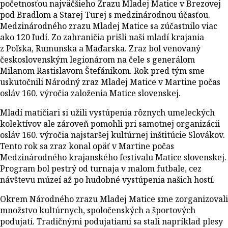
početnosťou najväčšieho Zrazu Mladej Matice v Brezovej
pod Bradlom a Starej Turej s medzinárodnou účasťou.
Medzinárodného zrazu Mladej Matice sa zúčastnilo viac
ako 120 ľudí. Zo zahraničia prišli naši mladí krajania
z Poľska, Rumunska a Maďarska. Zraz bol venovaný
československým legionárom na čele s generálom
Milanom Rastislavom Štefánikom. Rok pred tým sme
uskutočnili Národný zraz Mladej Matice v Martine počas
osláv 160. výročia založenia Matice slovenskej.
Mladí matičiari si užili vystúpenia rôznych umeleckých
kolektívov ale zároveň pomohli pri samotnej organizácii
osláv 160. výročia najstaršej kultúrnej inštitúcie Slovákov.
Tento rok sa zraz konal opäť v Martine počas
Medzinárodného krajanského festivalu Matice slovenskej.
Program bol pestrý od turnaja v malom futbale, cez
návštevu múzeí až po hudobné vystúpenia našich hostí.
Okrem Národného zrazu Mladej Matice sme zorganizovali
množstvo kultúrnych, spoločenských a športových
podujatí. Tradičnými podujatiami sa stali napríklad plesy