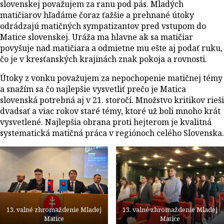
slovenskej považujem za ranu pod pás. Mladých
matičiarov hľadáme čoraz ťažšie a prehnané útoky
odrádzajú matičných sympatizantov pred vstupom do
Matice slovenskej. Uráža ma hlavne ak sa matičiar
povyšuje nad matičiara a odmietne mu ešte aj podať ruku,
čo je v kresťanských krajinách znak pokoja a rovnosti.
Útoky z vonku považujem za nepochopenie matičnej témy
a snažím sa čo najlepšie vysvetliť prečo je Matica
slovenská potrebná aj v 21. storočí. Množstvo kritikov rieši
dvadsať a viac rokov staré témy, ktoré už boli mnoho krát
vysvetlené. Najlepšia obrana proti hejterom je kvalitná
systematická matičná práca v regiónoch celého Slovenska.
13. valné zhromaždenie Mladej
13. valné zhromaždenie Mladej
Matice
Matice