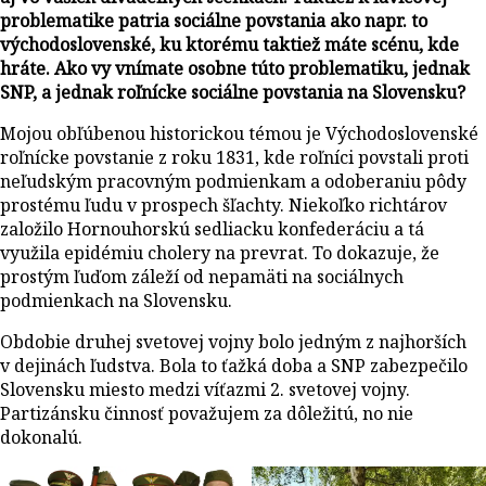
problematike patria sociálne povstania ako napr. to
východoslovenské, ku ktorému taktiež máte scénu, kde
hráte. Ako vy vnímate osobne túto problematiku, jednak
SNP, a jednak roľnícke sociálne povstania na Slovensku?
Mojou obľúbenou historickou témou je Východoslovenské
roľnícke povstanie z roku 1831, kde roľníci povstali proti
neľudským pracovným podmienkam a odoberaniu pôdy
prostému ľudu v prospech šľachty. Niekoľko richtárov
založilo Hornouhorskú sedliacku konfederáciu a tá
využila epidémiu cholery na prevrat. To dokazuje, že
prostým ľuďom záleží od nepamäti na sociálnych
podmienkach na Slovensku.
Obdobie druhej svetovej vojny bolo jedným z najhorších
v dejinách ľudstva. Bola to ťažká doba a SNP zabezpečilo
Slovensku miesto medzi víťazmi 2. svetovej vojny.
Partizánsku činnosť považujem za dôležitú, no nie
dokonalú.