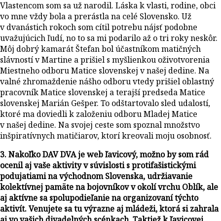
Vlastencom som sa už narodil. Láska k vlasti, rodine, obci
vo mne vždy bola a prerástla na celé Slovensko. Už
v dvanástich rokoch som cítil potrebu nájsť podobne
uvažujúcich ľudí, no to sa mi podarilo až o tri roky neskôr.
Môj dobrý kamarát Štefan bol účastníkom matičných
slávností v Martine a prišiel s myšlienkou oživotvorenia
Miestneho odboru Matice slovenskej v našej dedine. Na
valné zhromaždenie nášho odboru vtedy prišiel oblastný
pracovník Matice slovenskej a terajší predseda Matice
slovenskej Marián Gešper. To odštartovalo sled udalostí,
ktoré ma doviedli k založeniu odboru Mladej Matice
v našej dedine. Na svojej ceste som spoznal množstvo
inšpiratívnych matičiarov, ktorí kreovali moju osobnosť.
3. Nakoľko DAV DVA je web ľavicový, možno by som rád
ocenil aj vaše aktivity v súvislosti s protifašistickými
podujatiami na východnom Slovenska, udržiavanie
kolektívnej pamäte na bojovníkov v okolí vrchu Oblík, ale
aj aktívne sa spolupodieľanie na organizovaní týchto
aktivít. Venujete sa tu výrazne aj mládeži, ktorá si zahrala
aj vo vašich divadelných scénkach. Taktiež k ľavicovej