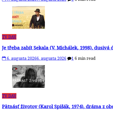
TV DAV
Je třeba zabít Sekala (V. Michálek, 1998), dusivá
6. augusta 2026
6. augusta 2026
1
6 min read
TV DAV
Pätnásť životov (Karol Spišák, 1974), dráma z ob