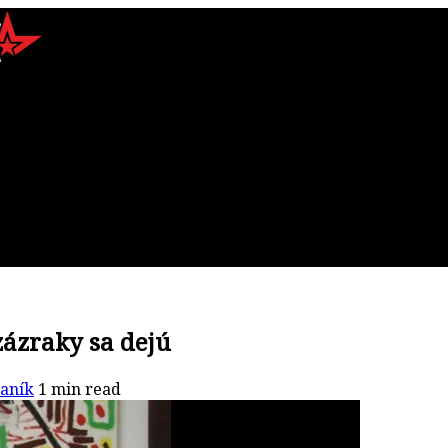
ázraky sa dejú
Janík
1 min read