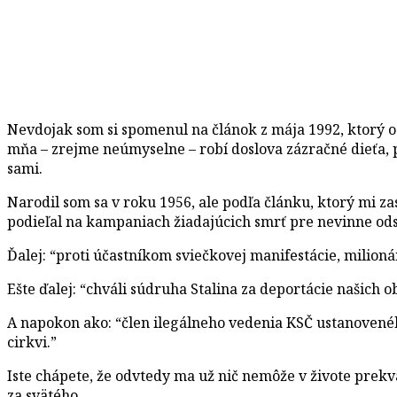
Nevdojak som si spomenul na článok z mája 1992, ktor
mňa – zrejme neúmyselne – robí doslova zázračné dieťa, 
sami.
Narodil som sa v roku 1956, ale podľa článku, ktorý mi za
podieľal na kampaniach žiadajúcich smrť pre nevinne od
Ďalej: “proti účastníkom sviečkovej manifestácie, milion
Ešte ďalej: “chváli súdruha Stalina za deportácie našich 
A napokon ako: “člen ilegálneho vedenia KSČ ustanovené
cirkvi.”
Iste chápete, že odvtedy ma už nič nemôže v živote prekv
za svätého.