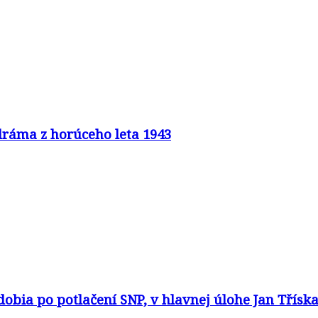
 dráma z horúceho leta 1943
dobia po potlačení SNP, v hlavnej úlohe Jan Třísk