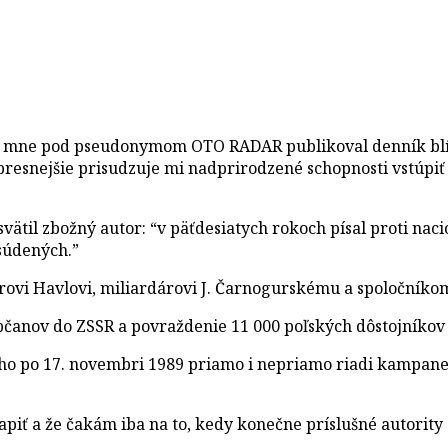
ý o mne pod pseudonymom OTO RADAR publikoval denník bl
presnejšie prisudzuje mi nadprirodzené schopnosti vstúpi
svätil zbožný autor: “v päťdesiatych rokoch písal proti na
súdených.”
árovi Havlovi, miliardárovi J. Čarnogurskému a spoločníkom
občanov do ZSSR a povraždenie 11 000 poľských dôstojníkov 
ho po 17. novembri 1989 priamo i nepriamo riadi kampane 
apiť a že čakám iba na to, kedy konečne príslušné autority