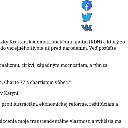
ízky Kresťanskodemokratickému hnutiu (KDH) a ktorý zo
ť do verejného života už pred narodením. Veď posúďte
cionalizmu, cirkvi, západným mocnostiam, a tým sa
, Charte 77 a chartistom vôbec.”
v Katyni.”
proti lustráciám, ekonomickej reforme, reštitúciám a
 docenia moje transcendentálne vlastnosti a vyhlásia ma