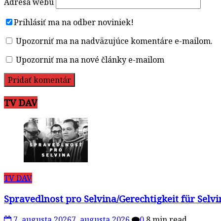
Adresa webu
Prihlásiť ma na odber noviniek!
Upozorniť ma na nadväzujúce komentáre e-mailom.
Upozorniť ma na nové články e-mailom
TV DAV
TV DAV
Spravedlnost pro Selvina/Gerechtigkeit für Selv
7. augusta 2026
7. augusta 2026
0
8 min read