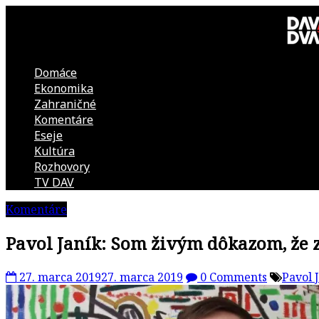
Skip
to
content
Domáce
DAV
Ekonomika
Zahraničné
DVA
Komentáre
Eseje
–
Kultúra
Rozhovory
kultúrno-
TV DAV
Komentáre
politická
Pavol Janík: Som živým dôkazom, že z
revue
27. marca 2019
27. marca 2019
0 Comments
Pavol 