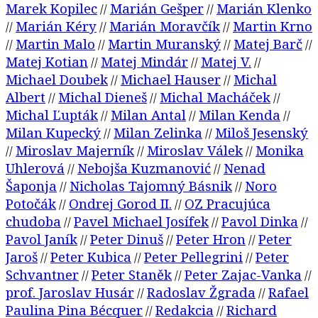
Marek Kopilec
Marián Gešper
Marián Klenko
//
//
Marián Kéry
Marián Moravčík
Martin Krno
//
//
//
Martin Malo
Martin Muranský
Matej Barč
//
//
//
//
Matej Kotian
Matej Mindár
Matej V.
//
//
//
Michael Doubek
Michael Hauser
Michal
//
//
Albert
Michal Dieneš
Michal Macháček
//
//
//
Michal Ľupták
Milan Antal
Milan Kenda
//
//
//
Milan Kupecký
Milan Zelinka
Miloš Jesenský
//
//
Miroslav Majerník
Miroslav Válek
Monika
//
//
//
Uhlerová
Nebojša Kuzmanović
Nenad
//
//
Šaponja
Nicholas Tajomný Básnik
Noro
//
//
Potočák
Ondrej Gorod II.
OZ Pracujúca
//
//
chudoba
Pavel Michael Josífek
Pavol Dinka
//
//
//
Pavol Janík
Peter Dinuš
Peter Hron
Peter
//
//
//
Jaroš
Peter Kubica
Peter Pellegrini
Peter
//
//
//
Schvantner
Peter Staněk
Peter Zajac-Vanka
//
//
//
prof. Jaroslav Husár
Radoslav Žgrada
Rafael
//
//
Paulina Pina Bécquer
Redakcia
Richard
//
//