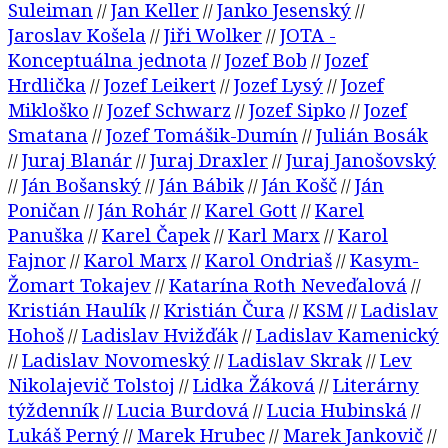
Suleiman
Jan Keller
Janko Jesenský
//
//
//
Jaroslav Košela
Jiři Wolker
JOTA -
//
//
Konceptuálna jednota
Jozef Bob
Jozef
//
//
Hrdlička
Jozef Leikert
Jozef Lysý
Jozef
//
//
//
Mikloško
Jozef Schwarz
Jozef Sipko
Jozef
//
//
//
Smatana
Jozef Tomášik-Dumín
Julián Bosák
//
//
Juraj Blanár
Juraj Draxler
Juraj Janošovský
//
//
//
Ján Bošanský
Ján Bábik
Ján Košč
Ján
//
//
//
//
Poničan
Ján Rohár
Karel Gott
Karel
//
//
//
Panuška
Karel Čapek
Karl Marx
Karol
//
//
//
Fajnor
Karol Marx
Karol Ondriaš
Kasym-
//
//
//
Žomart Tokajev
Katarína Roth Neveďalová
//
//
Kristián Haulík
Kristián Čura
KSM
Ladislav
//
//
//
Hohoš
Ladislav Hvižďák
Ladislav Kamenický
//
//
Ladislav Novomeský
Ladislav Skrak
Lev
//
//
//
Nikolajevič Tolstoj
Lidka Žáková
Literárny
//
//
týždenník
Lucia Burdová
Lucia Hubinská
//
//
//
Lukáš Perný
Marek Hrubec
Marek Jankovič
//
//
//