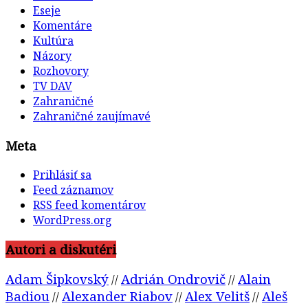
Eseje
Komentáre
Kultúra
Názory
Rozhovory
TV DAV
Zahraničné
Zahraničné zaujímavé
Meta
Prihlásiť sa
Feed záznamov
RSS feed komentárov
WordPress.org
Autori a diskutéri
Adam Šipkovský
Adrián Ondrovič
Alain
//
//
Badiou
Alexander Riabov
Alex Velitš
Aleš
//
//
//