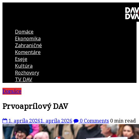
Skip
to
content
Domáce
DAV
Ekonomika
Zahraničné
DVA
Komentáre
Eseje
–
Kultúra
Rozhovory
kultúrno-
TV DAV
Domáce
politická
Prvoaprílový DAV
revue
1. apríla 2026
1. apríla 2026
0 Comments
0 min read