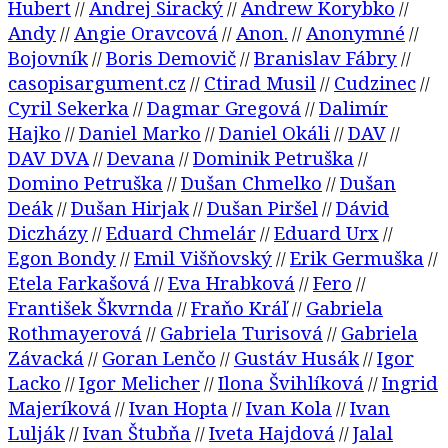
Hubert
Andrej Siracký
Andrew Korybko
//
//
//
Andy
Angie Oravcová
Anon.
Anonymné
//
//
//
//
Bojovník
Boris Demovič
Branislav Fábry
//
//
//
casopisargument.cz
Ctirad Musil
Cudzinec
//
//
//
Cyril Sekerka
Dagmar Gregová
Dalimír
//
//
Hajko
Daniel Marko
Daniel Okáli
DAV
//
//
//
//
DAV DVA
Devana
Dominik Petruška
//
//
//
Domino Petruška
Dušan Chmelko
Dušan
//
//
Deák
Dušan Hirjak
Dušan Piršel
Dávid
//
//
//
Diczházy
Eduard Chmelár
Eduard Urx
//
//
//
Egon Bondy
Emil Višňovský
Erik Germuška
//
//
//
Etela Farkašová
Eva Hrabková
Fero
//
//
//
František Škvrnda
Fraňo Kráľ
Gabriela
//
//
Rothmayerová
Gabriela Turisová
Gabriela
//
//
Závacká
Goran Lenčo
Gustáv Husák
Igor
//
//
//
Lacko
Igor Melicher
Ilona Švihlíková
Ingrid
//
//
//
Majeríková
Ivan Hopta
Ivan Kola
Ivan
//
//
//
Lulják
Ivan Štubňa
Iveta Hajdová
Jalal
//
//
//