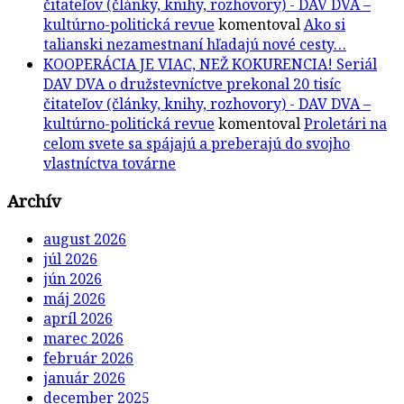
čitateľov (články, knihy, rozhovory) - DAV DVA –
kultúrno-politická revue
komentoval
Ako si
talianski nezamestnaní hľadajú nové cesty…
KOOPERÁCIA JE VIAC, NEŽ KOKURENCIA! Seriál
DAV DVA o družstevníctve prekonal 20 tisíc
čitateľov (články, knihy, rozhovory) - DAV DVA –
kultúrno-politická revue
komentoval
Proletári na
celom svete sa spájajú a preberajú do svojho
vlastníctva továrne
Archív
august 2026
júl 2026
jún 2026
máj 2026
apríl 2026
marec 2026
február 2026
január 2026
december 2025