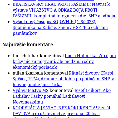
BRATISLAVSKÝ HRAD PROTI FAŠIZMU: Návrat k
výstave VÍŤAZSTVO A ODKAZ BOJA PROTI
FAŠIZMU, kompletná fotogaléria diel SNP a odboja
Vyšiel nový časopis BOJOVNÍK (č. 6/2026):
Spomienka na Kalište, zmeny v SZPB a ochrana
pamätníkov
Najnovšie komentáre
Imrich Juhar
komentoval
Lucia Hubinská: Zdrojom
krízy nie sú migranti, ale medzinárodný
ekonomický poriadok
milan škarbala
komentoval
Pätnásť životov (Karol
Spišák, 1974), dráma z obdobia po potlačení SNP, v
hlavnej úlohe Jan Tříska
Vydavateľstvo MS
komentoval
Jozef Leikert: Ako
Ladislav Ťažký pomáhal Ladislavovi
Novomeskému
KOOPERÁCIA JE VIAC, NEŽ KOKURENCIA! Seriál
DAV DVA o družstevníctve prekonal 20 tisíc