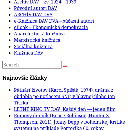
Archív DAV – zv. 1924 – 1933
Pôvodní autori DAV
ARCHÍV DAV DVA
e-Knižnica DAV DVA – súčasní autori
eBook – Ekonomická demokracia
Anarchistická knižnica
Marxistická knižnica
Sociálna knižnica
Knižnica DAV
Najnovšie články
Pätnásť životov (Karol Spišák, 1974), dráma z
obdobia po potlačení SNP, v hlavnej úlohe Jan
Tříska
LETNÉ KINO TV DAV: Každý deň — jeden film
Rumový denník (Bruce Robinson, Hunter S.
Thompson, 2011), Johny Depp v bohémskej kritike
systému na príklade Portorika 60. rokov