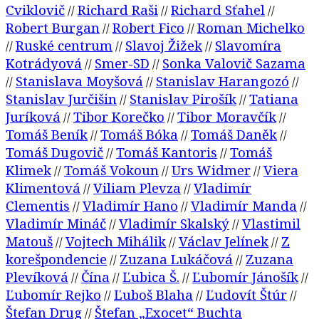
Cviklovič
Richard Raši
Richard Sťahel
//
//
//
Robert Burgan
Robert Fico
Roman Michelko
//
//
Ruské centrum
Slavoj Žižek
Slavomíra
//
//
//
Kotrádyová
Smer-SD
Sonka Valovič Sazama
//
//
Stanislava Moyšová
Stanislav Harangozó
//
//
//
Stanislav Jurčišin
Stanislav Pirošík
Tatiana
//
//
Juríková
Tibor Korečko
Tibor Moravčík
//
//
//
Tomáš Beník
Tomáš Bóka
Tomáš Daněk
//
//
//
Tomáš Dugovič
Tomáš Kantoris
Tomáš
//
//
Klimek
Tomáš Vokoun
Urs Widmer
Viera
//
//
//
Klimentová
Viliam Plevza
Vladimír
//
//
Clementis
Vladimír Hano
Vladimír Manda
//
//
//
Vladimír Mináč
Vladimír Skalský
Vlastimil
//
//
Matouš
Vojtech Mihálik
Václav Jelínek
Z
//
//
//
korešpondencie
Zuzana Lukáčová
Zuzana
//
//
Plevíková
Čína
Ľubica Š.
Ľubomír Jánošík
//
//
//
//
Ľubomír Rejko
Ľuboš Blaha
Ľudovít Štúr
//
//
//
Štefan Drug
Štefan „Exocet“ Buchta
//