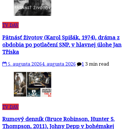
TV DAV
Pätnásť životov (Karol Spišák, 1974), dráma z
obdobia po potlačení SNP, v hlavnej úlohe Jan
Tříska
5. augusta 2026
4. augusta 2026
1
3 min read
TV DAV
Rumový denník (Bruce Robinson, Hunter S.
Thompson, 2011), Johny Depp v bohémskej