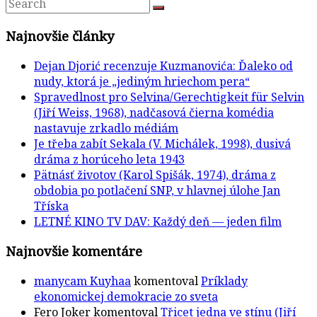
Najnovšie články
Dejan Djorić recenzuje Kuzmanovića: Ďaleko od
nudy, ktorá je „jediným hriechom pera“
Spravedlnost pro Selvina/Gerechtigkeit für Selvin
(Jiří Weiss, 1968), nadčasová čierna komédia
nastavuje zrkadlo médiám
Je třeba zabít Sekala (V. Michálek, 1998), dusivá
dráma z horúceho leta 1943
Pätnásť životov (Karol Spišák, 1974), dráma z
obdobia po potlačení SNP, v hlavnej úlohe Jan
Tříska
LETNÉ KINO TV DAV: Každý deň — jeden film
Najnovšie komentáre
manycam Kuyhaa
komentoval
Príklady
ekonomickej demokracie zo sveta
Fero Joker
komentoval
Třicet jedna ve stínu (Jiří