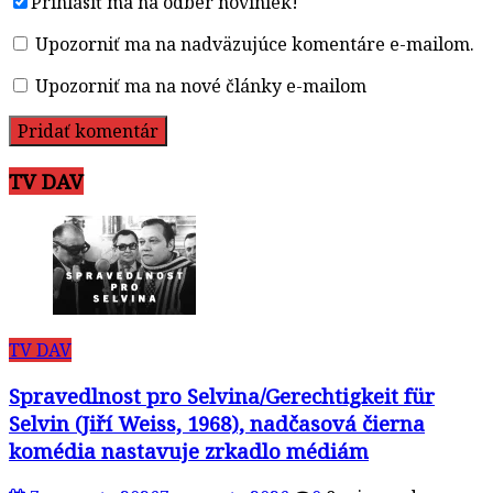
Prihlásiť ma na odber noviniek!
Upozorniť ma na nadväzujúce komentáre e-mailom.
Upozorniť ma na nové články e-mailom
TV DAV
TV DAV
Spravedlnost pro Selvina/Gerechtigkeit für
Selvin (Jiří Weiss, 1968), nadčasová čierna
komédia nastavuje zrkadlo médiám