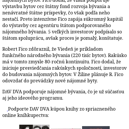
výstavbu bytov cez štátny fond rozvoja bývania a
nenávratné štátne príspevky, čo však podľa neho
nestačí. Preto intenzívne Fico zapája súkromný kapitál
do výstavby cez agentúru štátom podporovaného
nájomného bývania. 5 veľkých investorov podpísalo so
štátom spoluprácu, avšak proces je pomalý, konštatuje.
Robert Fico zdôraznil, že Viedeň je príkladom
funkčného národného bývania (220 tisíc bytov). Rakúsko
má v tomto zmysle 80-ročnú kontinuitu. Fico dodal, že
iniciuje presviedčania rakúskych spoločností, investorov
do budovania nájomných bytov. V Žiline plánuje R. Fico
odovzdať do prevádzky nové nájomné byty.
DAV DVA podporuje nájomné bývania, čo je už súčasťou
aj jeho ideového programu.
Podporte DAV DVA kúpou knihy zo spriazneného
online kníhkupectva: