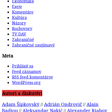
Ekonomika
Eseje
Komentáre
Kultúra
Názory
Rozhovory
TV DAV
Zahraničné
Zahraničné zaujímavé
Meta
Prihlásiť sa
Feed záznamov
RSS feed komentárov
WordPress.org
Autori a diskutéri
Adam Šipkovský
Adrián Ondrovič
Alain
//
//
Badiou
Aleksandar Nakić
Alexander Riabov
//
//