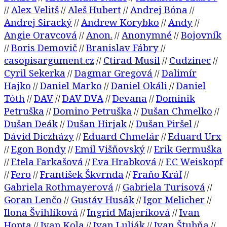
Alex Velitš
Aleš Hubert
Andrej Bóna
//
//
//
//
Andrej Siracký
Andrew Korybko
Andy
//
//
//
Angie Oravcová
Anon.
Anonymné
Bojovník
//
//
//
Boris Demovič
Branislav Fábry
//
//
//
casopisargument.cz
Ctirad Musil
Cudzinec
//
//
//
Cyril Sekerka
Dagmar Gregová
Dalimír
//
//
Hajko
Daniel Marko
Daniel Okáli
Daniel
//
//
//
Tóth
DAV
DAV DVA
Devana
Dominik
//
//
//
//
Petruška
Domino Petruška
Dušan Chmelko
//
//
//
Dušan Deák
Dušan Hirjak
Dušan Piršel
//
//
//
Dávid Diczházy
Eduard Chmelár
Eduard Urx
//
//
Egon Bondy
Emil Višňovský
Erik Germuška
//
//
//
Etela Farkašová
Eva Hrabková
F.C Weiskopf
//
//
//
Fero
František Škvrnda
Fraňo Kráľ
//
//
//
//
Gabriela Rothmayerová
Gabriela Turisová
//
//
Goran Lenčo
Gustáv Husák
Igor Melicher
//
//
//
Ilona Švihlíková
Ingrid Majeríková
Ivan
//
//
Hopta
Ivan Kola
Ivan Lulják
Ivan Štubňa
//
//
//
//