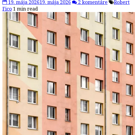
19. mája 2026
19. mája 2026
2 komentáre
Robert
Fico
1 min read