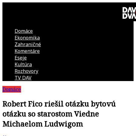
Skip
to
content
Domáce
DAV
Ekonomika
Zahraničné
DVA
Komentáre
Eseje
–
Kultúra
Rozhovory
kultúrno-
TV DAV
Domáce
politická
Robert Fico riešil otázku bytovú
revue
otázku so starostom Viedne
Michaelom Ludwigom