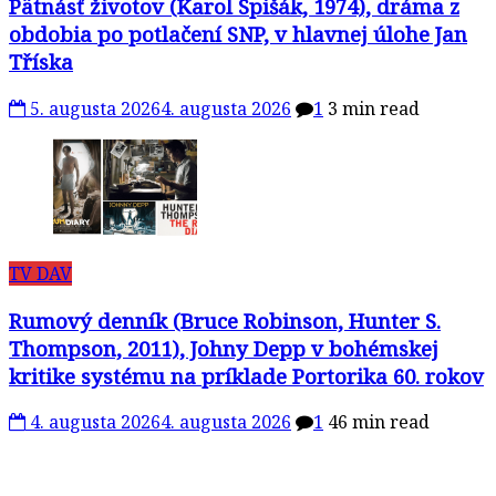
Pätnásť životov (Karol Spišák, 1974), dráma z
obdobia po potlačení SNP, v hlavnej úlohe Jan
Tříska
5. augusta 2026
4. augusta 2026
1
3 min read
TV DAV
Rumový denník (Bruce Robinson, Hunter S.
Thompson, 2011), Johny Depp v bohémskej
kritike systému na príklade Portorika 60. rokov
4. augusta 2026
4. augusta 2026
1
46 min read