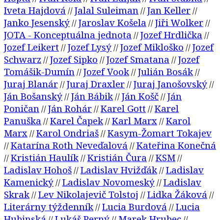
Iveta Hajdová
Jalal Suleiman
Jan Keller
//
//
//
Janko Jesenský
Jaroslav Košela
Jiři Wolker
//
//
//
JOTA - Konceptuálna jednota
Jozef Hrdlička
//
//
Jozef Leikert
Jozef Lysý
Jozef Mikloško
Jozef
//
//
//
Schwarz
Jozef Sipko
Jozef Smatana
Jozef
//
//
//
Tomášik-Dumín
Jozef Vook
Julián Bosák
//
//
//
Juraj Blanár
Juraj Draxler
Juraj Janošovský
//
//
//
Ján Bošanský
Ján Bábik
Ján Košč
Ján
//
//
//
Poničan
Ján Rohár
Karel Gott
Karel
//
//
//
Panuška
Karel Čapek
Karl Marx
Karol
//
//
//
Marx
Karol Ondriaš
Kasym-Žomart Tokajev
//
//
Katarína Roth Neveďalová
Kateřina Konečná
//
//
Kristián Haulík
Kristián Čura
KSM
//
//
//
//
Ladislav Hohoš
Ladislav Hvižďák
Ladislav
//
//
Kamenický
Ladislav Novomeský
Ladislav
//
//
Skrak
Lev Nikolajevič Tolstoj
Lidka Žáková
//
//
//
Literárny týždenník
Lucia Burdová
Lucia
//
//
Hubinská
Lukáš Perný
Marek Hrubec
//
//
//