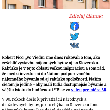
Zdieľaj článok:
Robert Fico: „Vo Viedni sme dnes rokovali o tom, ako
zrýchliť výstavbu nájomných bytov aj na Slovensku.
Rakúsko je v tejto oblasti veľkou inšpiráciou a som rád,
že medzi investormi do štátom podporovaného
nájomného bývania sú aj rakúske spoločnosti. Naším
cieľom je jediné – aby mali ľudia dostupnejšie bývanie a
väčšiu istotu do budúcnosti.“ Viac vo
videu premiéra SR
.
V 90. rokoch došlo k privatizácii národných a
družstevných bytov, preto chýba na Slovensku fond
nájomných bytov. Fico dodal, že vláda podporuje