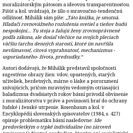
moralizátorským pátosom a ideovou transparentnosťou.
Pišút a kol. uvádzajú, že išlo o mravoučno-tendenčnú
odlišnosť. Mihálik sám píše:
„Táto knižka, je smutná.
Hľadači rovnovážneho rozloženia svetiel a tieňov budú
nespokojní… Tu stoja a žalujú ženy zrovnoprávnené
podľa zákona, ale dosiaľ vlečúce na svojich pleciach
väčšiu ťarchu denných starostí, ktoré im navŕšila
nevšímavosť, citová vyprahnutosť, mechanizmus -
usporiadaného- života, predsudky.“
Autori dodávajú, že Mihálik predstavil spoločnosti
sugestívne obrazy žien: vdov, opustených, starých
učiteliek, bezdetných, márne o láske a porozumení
snívajúcich, pričom mravným vedomým otriasajúci
baladizmus dvadsiatych rokov básní privodil obvinenie
z moralizátorstva v práve a povinnosti brať do ochrany
ľudské i ženské utrpenie. Rosenbaum a kol. v
Encyklopédii slovenských spisovateľov (1984, s. 427)
opisuje problematiku básní nasledovne:
Ide
predovšetkým o trpké individuálne (no zároveň