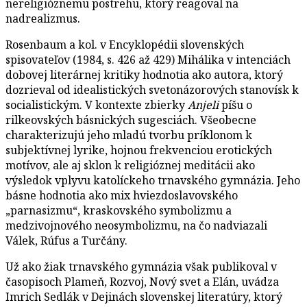
nereligióznemu postrehu, ktorý reagoval na
nadrealizmus.
Rosenbaum a kol. v Encyklopédii slovenských
spisovateľov (1984, s. 426 až 429) Mihálika v intenciách
dobovej literárnej kritiky hodnotia ako autora, ktorý
dozrieval od idealistických svetonázorových stanovísk k
socialistickým. V kontexte zbierky
Anjeli
píšu o
rilkeovských básnických sugesciách. Všeobecne
charakterizujú jeho mladú tvorbu príklonom k
subjektívnej lyrike, hojnou frekvenciou erotických
motívov, ale aj sklon k religióznej meditácii ako
výsledok vplyvu katolíckeho trnavského gymnázia. Jeho
básne hodnotia ako mix hviezdoslavovského
„parnasizmu“, kraskovského symbolizmu a
medzivojnového neosymbolizmu, na čo nadviazali
Válek, Rúfus a Turčány.
Už ako žiak trnavského gymnázia však publikoval v
časopisoch Plameň, Rozvoj, Nový svet a Elán, uvádza
Imrich Sedlák v Dejinách slovenskej literatúry, ktorý