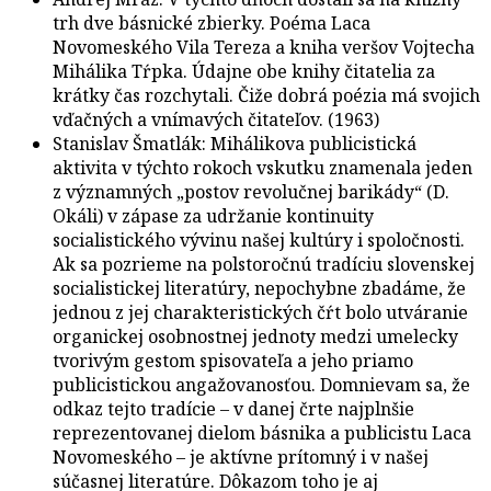
trh dve básnické zbierky. Poéma Laca
Novomeského Vila Tereza a kniha veršov Vojtecha
Mihálika Tŕpka. Údajne obe knihy čitatelia za
krátky čas rozchytali. Čiže dobrá poézia má svojich
vďačných a vnímavých čitateľov. (1963)
Stanislav Šmatlák: Mihálikova publicistická
aktivita v týchto rokoch vskutku znamenala jeden
z významných „postov revolučnej barikády“ (D.
Okáli) v zápase za udržanie kontinuity
socialistického vývinu našej kultúry i spoločnosti.
Ak sa pozrieme na polstoročnú tradíciu slovenskej
socialistickej literatúry, nepochybne zbadáme, že
jednou z jej charakteristických čŕt bolo utváranie
organickej osobnostnej jednoty medzi umelecky
tvorivým gestom spisovateľa a jeho priamo
publicistickou angažovanosťou. Domnievam sa, že
odkaz tejto tradície – v danej črte najplnšie
reprezentovanej dielom básnika a publicistu Laca
Novomeského – je aktívne prítomný i v našej
súčasnej literatúre. Dôkazom toho je aj