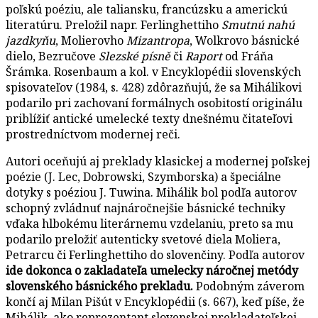
poľskú poéziu, ale taliansku, francúzsku a americkú
literatúru. Preložil napr. Ferlinghettiho
Smutnú nahú
jazdkyňu
, Molierovho
Mizantropa
, Wolkrovo básnické
dielo, Bezručove
Slezské písně
či
Raport
od Fráňa
Šrámka. Rosenbaum a kol. v Encyklopédii slovenských
spisovateľov (1984, s. 428) zdôrazňujú, že sa Mihálikovi
podarilo pri zachovaní formálnych osobitostí originálu
priblížiť antické umelecké texty dnešnému čitateľovi
prostredníctvom modernej reči.
Autori oceňujú aj preklady klasickej a modernej poľskej
poézie (J. Lec, Dobrowski, Szymborska) a špeciálne
dotyky s poéziou J. Tuwina. Mihálik bol podľa autorov
schopný zvládnuť najnáročnejšie básnické techniky
vďaka hlbokému literárnemu vzdelaniu, preto sa mu
podarilo preložiť autenticky svetové diela Moliera,
Petrarcu či Ferlinghettiho do slovenčiny. Podľa autorov
ide dokonca o zakladateľa umelecky náročnej metódy
slovenského básnického prekladu.
Podobným záverom
končí aj Milan Pišút v Encyklopédii (s. 667), keď píše, že
Mihálik, ako reprezentant slovenskej prekladateľskej