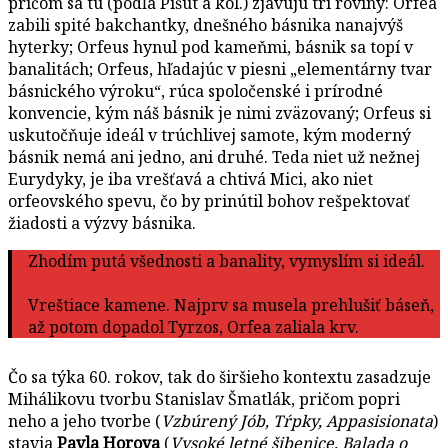
pričom sa tu (podľa Pišút a kol.) zjavujú tri roviny: Orfea
zabili spité bakchantky, dnešného básnika nanajvýš
hyterky; Orfeus hynul pod kameňmi, básnik sa topí v
banalitách; Orfeus, hľadajúc v piesni „elementárny tvar
básnického výroku“, rúca spoločenské i prírodné
konvencie, kým náš básnik je nimi zväzovaný; Orfeus si
uskutočňuje ideál v trúchlivej samote, kým moderný
básnik nemá ani jedno, ani druhé. Teda niet už nežnej
Eurydyky, je iba vrešťavá a chtivá Mici, ako niet
orfeovského spevu, čo by prinútil bohov rešpektovať
žiadosti a výzvy básnika.
Zhodím putá všednosti a banality, vymyslím si ideál.
Vreštiace kamene. Najprv sa musela prehlušiť báseň,
až potom dopadol Tyrzos, Orfea zaliala krv.
Čo sa týka 60. rokov, tak do širšieho kontextu zasadzuje
Mihálikovu tvorbu Stanislav Šmatlák, pričom popri
neho a jeho tvorbe (
Vzbúrený Jób, Tŕpky, Appasisionata
)
stavia
Pavla Horova
(
Vysoké letné šibenice, Balada o