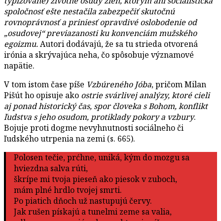
typizované) životné osudy žien, ktorým ani socialistická
spoločnosť ešte nestačila zabezpečiť skutočnú
rovnoprávnosť a priniesť opravdivé oslobodenie od
„osudovej“ previazanosti ku konvenciám mužského
egoizmu.
Autori dodávajú, že sa tu strieda otvorená
irónia a skrývajúca neha, čo spôsobuje významové
napätie.
V tom istom čase píše
Vzbúreného Jóba
, pričom Milan
Pišút ho opisuje ako
ostrie svárlivej analýzy, ktoré cieli
aj ponad historický čas, spor človeka s Bohom, konflikt
ľudstva s jeho osudom, protiklady pokory a vzbury
.
Bojuje proti dogme nevyhnutnosti sociálneho či
ľudského utrpenia na zemi (s. 665).
Polosen tečie, prćhne, uniká, kým do mozgu sa
hviezdna salva rúti,
škrípe mi tvoja pieseň ako piesok v zuboch,
mám plné hrdlo tvojej smrti.
Po piatich dňoch už nastupujú červy.
Jak rušen pískajú a tunelmi zeme sa valia,