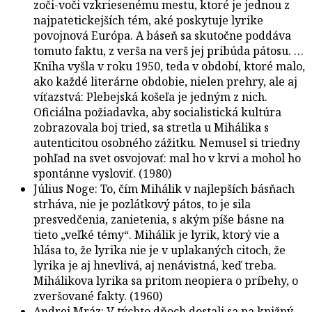
zoči-voči vzkriesenému mestu, ktoré je jednou z
najpatetickejších tém, aké poskytuje lyrike
povojnová Európa. A báseň sa skutočne poddáva
tomuto faktu, z verša na verš jej pribúda pátosu. …
Kniha vyšla v roku 1950, teda v období, ktoré malo,
ako každé literárne obdobie, nielen prehry, ale aj
víťazstvá: Plebejská košeľa je jedným z nich.
Oficiálna požiadavka, aby socialistická kultúra
zobrazovala boj tried, sa stretla u Mihálika s
autenticitou osobného zážitku. Nemusel si triedny
pohľad na svet osvojovať: mal ho v krvi a mohol ho
spontánne vysloviť. (1980)
Július Noge: To, čím Mihálik v najlepších básňach
strháva, nie je pozlátkový pátos, to je sila
presvedčenia, zanietenia, s akým píše básne na
tieto „veľké témy“. Mihálik je lyrik, ktorý vie a
hlása to, že lyrika nie je v uplakaných citoch, že
lyrika je aj hnevlivá, aj nenávistná, keď treba.
Mihálikova lyrika sa pritom neopiera o príbehy, o
zveršované fakty. (1960)
Andrej Mráz: V týchto dňoch dostali sa na knižný