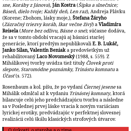
sne, Koráby z Jánova
),
Ján Kostra
(
Šípka a slnečnice;
Báseň, dielo tvoje; Každý deň, Len raz
), Andreja Plávku
(Korene; Zbohom, lásky moje,),
Štefana Žáryho
(
Zázračný triezvy koráb, Ikar večne živý
) a
Vladimíra
Reisela
(
More bez odlivu, Básne o sne
); súčasne dodáva,
že sa v tomto období vracajú aj básnici staršej
generácie, ktorí predtým nepublikovali
E. B. Lukáč,
Janko Silan, Valentín Beniak
a predovšetkým už
rehabilitovaný
Laco Novomeský
(1988, s. 559). Z
Mihálikovej tvorby uvádza tiež tituly
Človek proti
slepote, Staromódne poznámky, Trinástu komnatu
a
Účasť
(s. 572).
Rosenbaum a kol. píšu, že po vydaní
Čiernej jesene
sa
Mihálik odmlčal až k vydaniu
Trinástej komnaty
, ktorá
bilancuje celú jeho predchádzajúcu tvorbu a následne
sa v Poslednej prvej láske vracia k novým variáciam
lyrickej erotiky, predvádzajúc v perfektnej slovesnej
realizácii celú škálu klasických strofových útvarov.
O úzkosti, o starobe a o zime