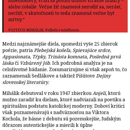
mnémosféry, vráti sa potom domov strašne múdry –
alebo zošalie. Večne žiť znamená nerodiť sa, nerásť,
necítiť, v skutočnosti to teda znamená večne byť
mŕtvy.“
VOJTECH MIHÁLIK, Príbeh s telefónom
Medzi najznámejšie diela, spomedzi vyše 25 zbierok
poézie, patria
Plebejská košeľa, Spievajúce srdce,
Appasionata, Tŕpky, Trinásta komnata, Posledná prvá
láska
či
Vzbúrený Jób
. Ich podrobná analýza je na
celoživotné bádanie. Zosumarizujme si však aspoň to, čo
zaznamenali Sedlákove a taktiež Pišútove
Dejiny
slovenskej literatúry
.
Mihálik debutoval v roku 1947 zbierkou
Anjeli
, ktorú
možno zaradiť ku dielam, ktoré nadviazali na poetiku a
spirituálnu podstatu katolíckej moderny. Doboví kritici
však poznamenávajú s nadväznosťou na Viktora
Kochola, že básne z debutu sú pozemskejšie, ľudským
dôrazom autentickejšie a mierili k úplne