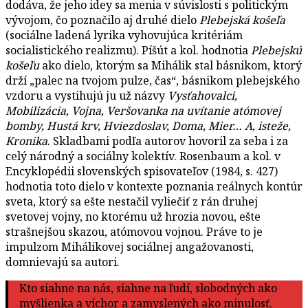
dodáva, že jeho idey sa menia v súvislosti s politickým
vývojom, čo poznačilo aj druhé dielo
Plebejská košeľa
(sociálne ladená lyrika vyhovujúca kritériám
socialistického realizmu). Píšút a kol. hodnotia
Plebejskú
košeľu
ako dielo, ktorým sa Mihálik stal básnikom, ktorý
drží „palec na tvojom pulze, čas“, básnikom plebejského
vzdoru a vystihujú ju už názvy
Vysťahovalci,
Mobilizácia, Vojna, Veršovanka na uvítanie atómovej
bomby, Hustá krv, Hviezdoslav, Doma, Mier… A, isteže,
Kronika
. Skladbami podľa autorov hovoril za seba i za
celý národný a sociálny kolektív. Rosenbaum a kol. v
Encyklopédii slovenských spisovateľov (1984, s. 427)
hodnotia toto dielo v kontexte poznania reálnych kontúr
sveta, ktorý sa ešte nestačil vyliečiť z rán druhej
svetovej vojny, no ktorému už hrozia novou, ešte
strašnejšou skazou, atómovou vojnou. Práve to je
impulzom Mihálikovej sociálnej angažovanosti,
domnievajú sa autori.
Kto siahne na nás, siahne na ľudí, slobodných ako
myšlienka a víchor a zamyslených ako minulosť.