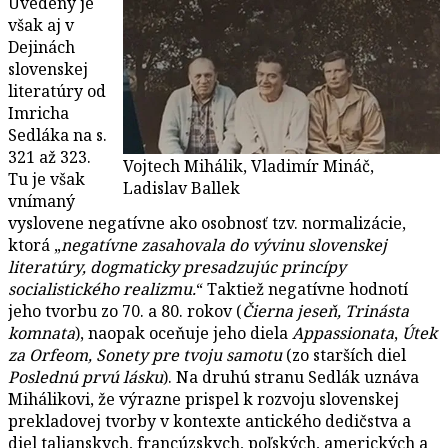
Uvedený je
však aj v
Dejinách
slovenskej
literatúry od
Imricha
Sedláka na s.
321 až 323.
Vojtech Mihálik, Vladimír Mináč,
Tu je však
Ladislav Ballek
vnímaný
vyslovene negatívne ako osobnosť tzv. normalizácie,
ktorá „
negatívne zasahovala do vývinu slovenskej
literatúry, dogmaticky presadzujúc princípy
socialistického realizmu.
“ Taktiež negatívne hodnotí
jeho tvorbu zo 70. a 80. rokov (
Čierna jeseň, Trinásta
komnata
), naopak oceňuje jeho diela
Appassionata
,
Útek
za Orfeom, Sonety pre tvoju samotu
(zo starších diel
Poslednú prvú lásku
). Na druhú stranu Sedlák uznáva
Mihálikovi, že výrazne prispel k rozvoju slovenskej
prekladovej tvorby v kontexte antického dedičstva a
diel talianskych, francúzskych, poľských, amerických a