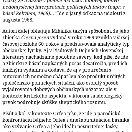
riziko, že uviazne v polohe iba úzko dobovej, ideovo
nedomyslenej interpretácie politických faktov (napr. v
básni Rekviem, 1968)…“
Ide o jasný odkaz na udalosti z
augusta 1968.
Autori ďalej obhajujú Mihálika takým spôsobom, že jeho
zbierka
Čierna jeseň
vydaná v roku 1969 vznikla v širšej
časovej rozlohe 60. rokov a predstavovala analytický typ
občianskej lyriky. Aj v Pišútových Dejinách slovenskej
literatúry nachádzame podobné závery, keď píše, že ide
o zbierku z básní napísaných počas desaťročia, pred ich
knižným vydaním a dodáva, že aj v protirečení s
autorom ich nemožno chápať len ako produkt určitých
spoločensko-politických situácií, ako osobitý spôsob
vyjadrovania dobových občianskych názorov, ale v
kontexte kritického aspektu, v ktorom sa ideologický
prvok podrobuje skúške skeptického rozumu.
Pišút a kol. v kontexte Orfea píšu, že ide o parodickú
konfrontáciu bájneho Orfea s dnešnou situáciou básnika
ako vzývanie Orfea a jeho ideálu nesmrteľnej lásky,