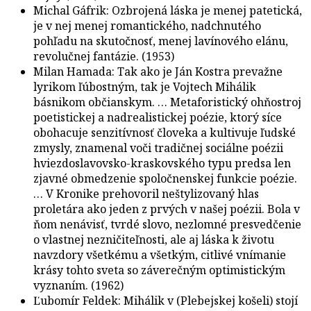
Michal Gáfrik: Ozbrojená láska je menej patetická,
je v nej menej romantického, nadchnutého
pohľadu na skutočnosť, menej lavínového elánu,
revolučnej fantázie. (1953)
Milan Hamada: Tak ako je Ján Kostra prevažne
lyrikom ľúbostným, tak je Vojtech Mihálik
básnikom občianskym. … Metaforistický ohňostroj
poetistickej a nadrealistickej poézie, ktorý síce
obohacuje senzitívnosť človeka a kultivuje ľudské
zmysly, znamenal voči tradičnej sociálne poézii
hviezdoslavovsko-kraskovského typu predsa len
zjavné obmedzenie spoločnenskej funkcie poézie.
… V Kronike prehovoril neštylizovaný hlas
proletára ako jeden z prvých v našej poézii. Bola v
ňom nenávisť, tvrdé slovo, nezlomné presvedčenie
o vlastnej nezničiteľnosti, ale aj láska k životu
navzdory všetkému a všetkým, citlivé vnímanie
krásy tohto sveta so záverečným optimistickým
vyznaním. (1962)
Ľubomír Feldek: Mihálik v (Plebejskej košeli) stojí