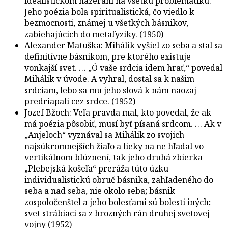
idealistickom nazeraní na všetku problematiku.
Jeho poézia bola spiritualistická, čo viedlo k
bezmocnosti, známej u všetkých básnikov,
zabiehajúcich do metafyziky. (1950)
Alexander Matuška: Mihálik vyšiel zo seba a stal sa
definitívne básnikom, pre ktorého existuje
vonkajší svet. … „Ó vaše srdcia idem hrať,“ povedal
Mihálik v úvode. A vyhral, dostal sa k našim
srdciam, lebo sa mu jeho slová k nám naozaj
predriapali cez srdce. (1952)
Jozef Bžoch: Veľa pravda mal, kto povedal, že ak
má poézia pôsobiť, musí byť písaná srdcom. … Ak v
„Anjeloch“ vyznával sa Mihálik zo svojich
najsúkromnejších žiaľo a lieky na ne hľadal vo
vertikálnom blúznení, tak jeho druhá zbierka
„Plebejská košeľa“ preráža túto úzku
individualistickú obruč básnika, zahľadeného do
seba a nad seba, nie okolo seba; básnik
zospoločenštel a jeho bolesťami sú bolesti iných;
svet strábiaci sa z hrozných rán druhej svetovej
vojny (1952)