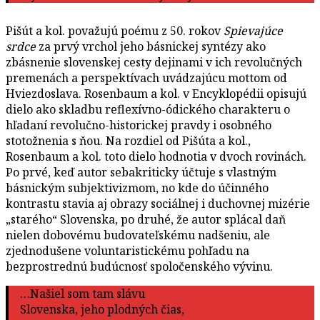
Pišút a kol. považujú poému z 50. rokov
Spievajúce
srdce
za prvý vrchol jeho básnickej syntézy ako
zbásnenie slovenskej cesty dejinami v ich revolučných
premenách a perspektívach uvádzajúcu mottom od
Hviezdoslava. Rosenbaum a kol. v Encyklopédii opisujú
dielo ako skladbu reflexívno-ódického charakteru o
hľadaní revolučno-historickej pravdy i osobného
stotožnenia s ňou. Na rozdiel od Pišúta a kol.,
Rosenbaum a kol. toto dielo hodnotia v dvoch rovinách.
Po prvé, keď autor sebakriticky účtuje s vlastným
básnickým subjektivizmom, no kde do účinného
kontrastu stavia aj obrazy sociálnej i duchovnej mizérie
„starého“ Slovenska, po druhé, že autor splácal daň
nielen dobovému budovateľskému nadšeniu, ale
zjednodušene voluntaristickému pohľadu na
bezprostrednú budúcnosť spoločenského vývinu.
…Našiel som tam slávu
Slovenska, jeho plodných čias,