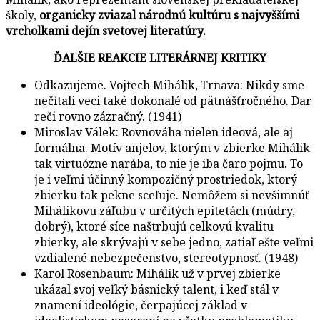
školy,
organicky zviazal národnú kultúru s najvyššími
vrcholkami dejín svetovej literatúry.
ĎALŠIE REAKCIE LITERÁRNEJ KRITIKY
Odkazujeme. Vojtech Mihálik, Trnava: Nikdy sme
nečítali veci také dokonalé od pätnášťročného. Dar
reči rovno zázračný. (1941)
Miroslav Válek: Rovnováha nielen ideová, ale aj
formálna. Motív anjelov, ktorým v zbierke Mihálik
tak virtuózne narába, to nie je iba čaro pojmu. To
je i veľmi účinný kompozičný prostriedok, ktorý
zbierku tak pekne sceľuje. Nemôžem si nevšimnúť
Mihálikovu záľubu v určitých epitetách (múdry,
dobrý), ktoré síce naštrbujú celkovú kvalitu
zbierky, ale skrývajú v sebe jedno, zatiaľ ešte veľmi
vzdialené nebezpečenstvo, stereotypnosť. (1948)
Karol Rosenbaum: Mihálik už v prvej zbierke
ukázal svoj veľký básnický talent, i keď stál v
znamení ideológie, čerpajúcej základ v