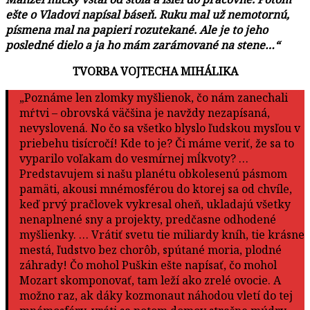
ešte o Vladovi napísal báseň. Ruku mal už nemotornú,
písmena mal na papieri rozutekané. Ale je to jeho
posledné dielo a ja ho mám zarámované na stene…“
TVORBA VOJTECHA MIHÁLIKA
„Poznáme len zlomky myšlienok, čo nám zanechali
mŕtvi – obrovská väčšina je navždy nezapísaná,
nevyslovená. No čo sa všetko blyslo ľudskou mysľou v
priebehu tisícročí! Kde to je? Či máme veriť, že sa to
vyparilo voľakam do vesmírnej mĺkvoty? …
Predstavujem si našu planétu obkolesenú pásmom
pamäti, akousi mnémosférou do ktorej sa od chvíle,
keď prvý pračlovek vykresal oheň, ukladajú všetky
nenaplnené sny a projekty, predčasne odhodené
myšlienky. … Vrátiť svetu tie miliardy kníh, tie krásne
mestá, ľudstvo bez chorôb, spútané moria, plodné
záhrady! Čo mohol Puškin ešte napísať, čo mohol
Mozart skomponovať, tam leží ako zrelé ovocie. A
možno raz, ak dáky kozmonaut náhodou vletí do tej