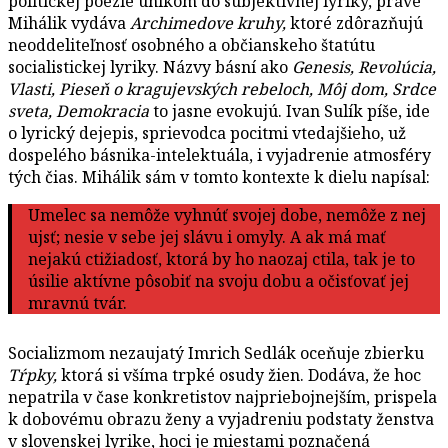
politickej poézie únikom do subjektívnej lyriky, práve
Mihálik vydáva
Archimedove kruhy,
ktoré zdôrazňujú
neoddeliteľnosť osobného a občianskeho štatútu
socialistickej lyriky. Názvy básní ako
Genesis, Revolúcia,
Vlasti, Pieseň o kragujevských rebeloch, Môj dom, Srdce
sveta, Demokracia
to jasne evokujú. Ivan Sulík píše, ide
o lyrický dejepis, sprievodca pocitmi vtedajšieho, už
dospelého básnika-intelektuála, i vyjadrenie atmosféry
tých čias. Mihálik sám v tomto kontexte k dielu napísal:
Umelec sa nemôže vyhnúť svojej dobe, nemôže z nej
ujsť; nesie v sebe jej slávu i omyly. A ak má mať
nejakú ctižiadosť, ktorá by ho naozaj ctila, tak je to
úsilie aktívne pôsobiť na svoju dobu a očisťovať jej
mravnú tvár.
Socializmom nezaujatý Imrich Sedlák oceňuje zbierku
Tŕpky,
ktorá si všíma trpké osudy žien. Dodáva, že hoc
nepatrila v čase konkretistov najpriebojnejším, prispela
k dobovému obrazu ženy a vyjadreniu podstaty ženstva
v slovenskej lyrike, hoci je miestami poznačená