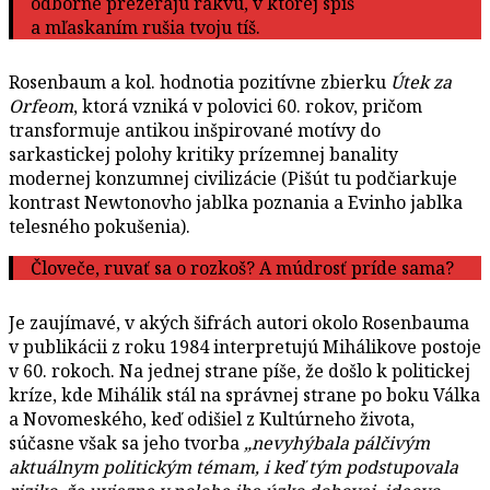
odborne prezerajú rakvu, v ktorej spíš
a mľaskaním rušia tvoju tíš.
Rosenbaum a kol. hodnotia pozitívne zbierku
Útek za
Orfeom
, ktorá vzniká v polovici 60. rokov, pričom
transformuje antikou inšpirované motívy do
sarkastickej polohy kritiky prízemnej banality
modernej konzumnej civilizácie (Pišút tu podčiarkuje
kontrast Newtonovho jablka poznania a Evinho jablka
telesného pokušenia).
Človeče, ruvať sa o rozkoš? A múdrosť príde sama?
Je zaujímavé, v akých šifrách autori okolo Rosenbauma
v publikácii z roku 1984 interpretujú Mihálikove postoje
v 60. rokoch. Na jednej strane píše, že došlo k politickej
kríze, kde Mihálik stál na správnej strane po boku Válka
a Novomeského, keď odišiel z Kultúrneho života,
súčasne však sa jeho tvorba
„nevyhýbala pálčivým
aktuálnym politickým témam, i keď tým podstupovala