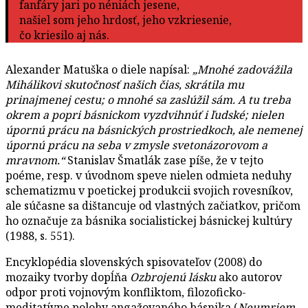
fanfáry jari po néniách jesene,
našiel som jeho hrdosť, jeho vzkriesenie,
čo kriesilo aj nás.
Alexander Matuška o diele napísal:
„Mnohé zadovážila
Mihálikovi skutočnosť našich čias, skrátila mu
prinajmenej cestu; o mnohé sa zaslúžil sám. A tu treba
okrem a popri básnickom vyzdvihnúť i ľudské; nielen
úpornú prácu na básnických prostriedkoch, ale nemenej
úpornú prácu na seba v zmysle svetonázorovom a
mravnom.“
Stanislav Šmatlák zase píše, že v tejto
poéme, resp. v úvodnom speve nielen odmieta neduhy
schematizmu v poetickej produkcii svojich rovesníkov,
ale súčasne sa dištancuje od vlastných začiatkov, pričom
ho označuje za básnika socialistickej básnickej kultúry
(1988, s. 551).
Encyklopédia slovenských spisovateľov (2008) do
mozaiky tvorby dopĺňa
Ozbrojenú lásku
ako autorov
odpor proti vojnovým konfliktom, filozoficko-
meditatívne polohy angažovaného básnika (
Neumriem