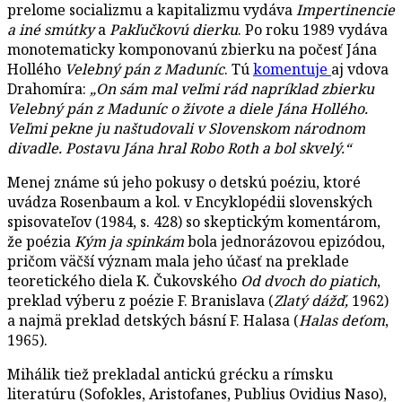
prelome socializmu a kapitalizmu vydáva
Impertinencie
a iné smútky
a
Pakľučkovú dierku
. Po roku 1989 vydáva
monotematicky komponovanú zbierku na počesť Jána
Hollého
Velebný pán z Maduníc
. Tú
komentuje
aj vdova
Drahomíra:
„On sám mal veľmi rád napríklad zbierku
Velebný pán z Maduníc o živote a diele Jána Hollého.
Veľmi pekne ju naštudovali v Slovenskom národnom
divadle. Postavu Jána hral Robo Roth a bol skvelý.“
Menej známe sú jeho pokusy o detskú poéziu, ktoré
uvádza Rosenbaum a kol. v Encyklopédii slovenských
spisovateľov (1984, s. 428) so skeptickým komentárom,
že poézia
Kým ja spinkám
bola jednorázovou epizódou,
pričom väčší význam mala jeho účasť na preklade
teoretického diela K. Čukovského
Od dvoch do piatich
,
preklad výberu z poézie F. Branislava (
Zlatý dážď,
1962)
a najmä preklad detských básní F. Halasa (
Halas deťom
,
1965).
Mihálik tiež prekladal antickú grécku a rímsku
literatúru (Sofokles, Aristofanes, Publius Ovidius Naso),