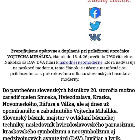
Zverejňujeme opätovne a doplnené pri príležitosti storočnice
VOJTECHA MIHÁLIKA
, článok do 18. 4. 26 prečítalo 7950 čitateľov.
Nakoľko sa DAV DVA hlási k
národnej neomoderne
, ktorá nadväzuje
na neskorú modernu, tento článok je súčasne manifestáciou,
prihlásením sa k pokrokovému odkazu slovenských básnikov
moderny.
Do pantheónu slovenských básnikov 20. storočia možno
zaradiť nielen Smreka, Hviezdoslava, Kraska,
Novomeského, Rúfusa a Válka, ale aj dnes už
opomínaného a zabudnutého Vojtecha Mihálika.
Slovenský básnik, majster v ovládaní básnickej
techniky, nasledovník
hviezdoslavovského parnasizmu,
kraskovského symbolizmu a neosymbolizmu aj
medzivojnových avantgárd (DAV), ľavičiar a lyrik,