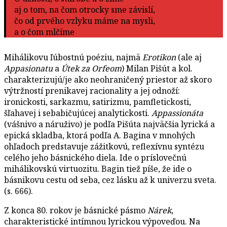
aj o tom, na čom otrocky sme závislí,
čo od prvého vzlyku máme na mysli,
a o čom mlčíme
Mihálikovu ľúbostnú poéziu, najmä
Erotikon
(ale aj
Appasionatu
a
Útek za Orfeom
) Milan Pišút a kol.
charakterizujú/je ako neohraničený priestor až skoro
výtržností prenikavej racionality a jej odnoží:
ironickosti, sarkazmu, satirizmu, pamfletickosti,
šľahavej i sebabičujúcej analytickosti.
Appassionáta
(vášnivo a náruživo) je podľa Pišúta najväčšia lyrická a
epická skladba, ktorá podľa A. Bagina v mnohých
ohľadoch predstavuje zážitkovú, reflexívnu syntézu
celého jeho básnického diela. Ide o príslovečnú
mihálikovskú virtuozitu. Bagin tiež píše, že ide o
básnikovu cestu od seba, cez lásku až k univerzu sveta.
(s. 666).
Z konca 80. rokov je básnické pásmo
Nárek
,
charakteristické intímnou lyrickou výpoveďou. Na