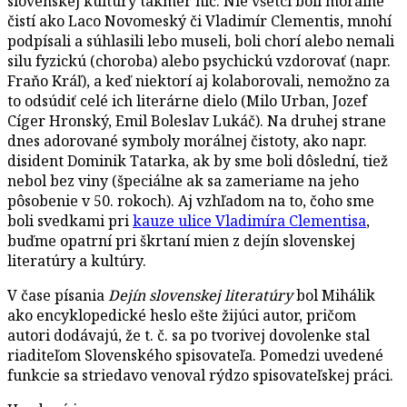
slovenskej kultúry takmer nič. Nie všetci boli morálne
čistí ako Laco Novomeský či Vladimír Clementis, mnohí
podpísali a súhlasili lebo museli, boli chorí alebo nemali
silu fyzickú (choroba) alebo psychickú vzdorovať (napr.
Fraňo Kráľ), a keď niektorí aj kolaborovali, nemožno za
to odsúdiť celé ich literárne dielo (Milo Urban, Jozef
Cíger Hronský, Emil Boleslav Lukáč). Na druhej strane
dnes adorované symboly morálnej čistoty, ako napr.
disident Dominik Tatarka, ak by sme boli dôslední, tiež
nebol bez viny (špeciálne ak sa zameriame na jeho
pôsobenie v 50. rokoch). Aj vzhľadom na to, čoho sme
boli svedkami pri
kauze ulice Vladimíra Clementisa
,
buďme opatrní pri škrtaní mien z dejín slovenskej
literatúry a kultúry.
V čase písania
Dejín slovenskej literatúry
bol Mihálik
ako encyklopedické heslo ešte žijúci autor, pričom
autori dodávajú, že t. č. sa po tvorivej dovolenke stal
riaditeľom Slovenského spisovateľa. Pomedzi uvedené
funkcie sa striedavo venoval rýdzo spisovateľskej práci.