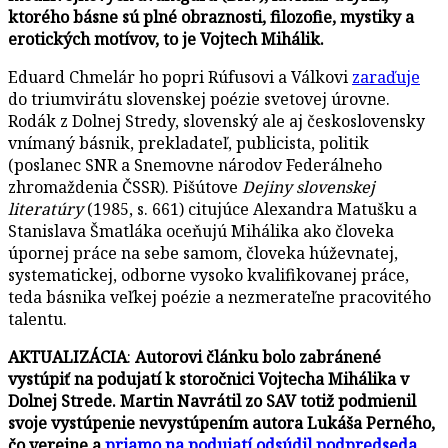
ktorého básne sú plné obraznosti, filozofie, mystiky a
erotických motívov, to je Vojtech Mihálik.
Eduard Chmelár ho popri Rúfusovi a Válkovi
zaraďuje
do triumvirátu slovenskej poézie svetovej úrovne.
Rodák z Dolnej Stredy, slovenský ale aj československy
vnímaný básnik, prekladateľ, publicista, politik
(poslanec SNR a Snemovne národov Federálneho
zhromaždenia ČSSR). Pišútove
Dejiny slovenskej
literatúry
(1985, s. 661) citujúce Alexandra Matušku a
Stanislava Šmatláka oceňujú Mihálika ako človeka
úpornej práce na sebe samom, človeka húževnatej,
systematickej, odborne vysoko kvalifikovanej práce,
teda básnika veľkej poézie a nezmerateľne pracovitého
talentu.
AKTUALIZÁCIA
:
Autorovi článku bolo zabránené
vystúpiť na podujatí k storočnici Vojtecha Mihálika v
Dolnej Strede. Martin Navrátil zo SAV totiž podmienil
svoje vystúpenie nevystúpením autora Lukáša Perného,
čo verejne a
priamo na podujatí odsúdil podpredseda