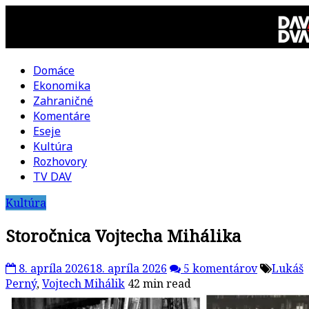
Skip
to
content
Domáce
DAV
Ekonomika
Zahraničné
DVA
Komentáre
Eseje
–
Kultúra
Rozhovory
kultúrno-
TV DAV
Kultúra
politická
Storočnica Vojtecha Mihálika
revue
8. apríla 2026
18. apríla 2026
5 komentárov
Lukáš
Perný
,
Vojtech Mihálik
42 min read