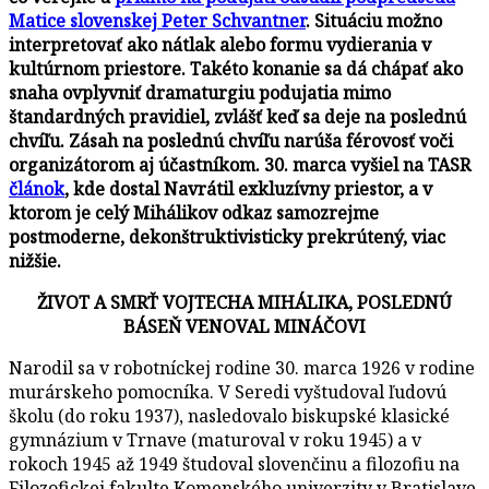
Matice slovenskej Peter Schvantner
.
Situáciu možno
interpretovať ako nátlak alebo formu vydierania v
kultúrnom priestore. Takéto konanie sa dá chápať ako
snaha ovplyvniť dramaturgiu podujatia mimo
štandardných pravidiel, zvlášť keď sa deje na poslednú
chvíľu. Zásah na poslednú chvíľu narúša férovosť voči
organizátorom aj účastníkom. 30. marca vyšiel na TASR
článok
, kde dostal Navrátil exkluzívny priestor, a v
ktorom je celý Mihálikov odkaz samozrejme
postmoderne, dekonštruktivisticky prekrútený, viac
nižšie.
ŽIVOT A SMRŤ VOJTECHA MIHÁLIKA, POSLEDNÚ
BÁSEŇ VENOVAL MINÁČOVI
Narodil sa v robotníckej rodine 30. marca 1926 v rodine
murárskeho pomocníka. V Seredi vyštudoval ľudovú
školu (do roku 1937), nasledovalo biskupské klasické
gymnázium v Trnave (maturoval v roku 1945) a v
rokoch 1945 až 1949 študoval slovenčinu a filozofiu na
Filozofickej fakulte Komenského univerzity v Bratislave,