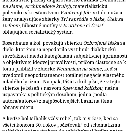
na slame, Archimedove kruhy
), materialistickú
polemiku s kresťanstvom
Vzbúrený Jób
, vzťah muža a
ženy analyzujúce zbierky
Tri rapsódie o láske, Útek za
Orfeom
, ľúbostné motívy v
Erotikone
či
Účasť
obhajujúcu socialistický systém.
Rosenbaum a kol. považujú zbierku
Ozbrojená láska
za
dielo, ktorému sa nepodarilo vystihnúť dialektickú
súvzťažnosť medzi kategóriami subjektívnej úprimnosti
a objektívnej ideovej pravdivosti, pričom čiastočne sa k
tomu priblížil v zbierke
Neumriem na slame
, keď si
uvedomil neopodstatnenosť totálnej negácie vlastného
mladého lyrizmu. Naopak, Pišút a kol. píšu, že v tejto
zbierke je báseň s názvom
Spev nad kolískou
, nežná
uspávanka s politickým dosahom, jedna (podľa
autora/autorov) z najpôsobivejších básní na tému
obrany mieru.
A keďže bol Mihálik vždy rebel, tak aj v čase, keď sa
všetci koncom 50. rokov „očisťovali“ od schematizmu