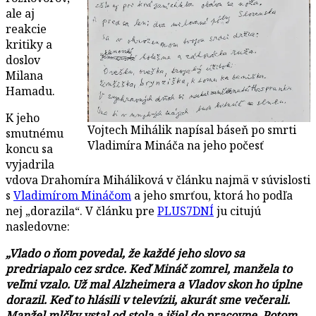
ale aj
reakcie
kritiky a
doslov
Milana
Hamadu.
K jeho
Vojtech Mihálik napísal báseň po smrti
smutnému
Vladimíra Mináča na jeho počesť
koncu sa
vyjadrila
vdova Drahomíra Miháliková v článku najmä v súvislosti
s
Vladimírom Mináčom
a jeho smrťou, ktorá ho podľa
nej „dorazila“. V článku pre
PLUS7DNÍ
ju citujú
nasledovne:
„Vlado o ňom povedal, že každé jeho slovo sa
predriapalo cez srdce. Keď Mináč zomrel, manžela to
veľmi vzalo. Už mal Alzheimera a Vladov skon ho úplne
dorazil. Keď to hlásili v televízii, akurát sme večerali.
Manžel mlčky vstal od stola a išiel do pracovne. Potom