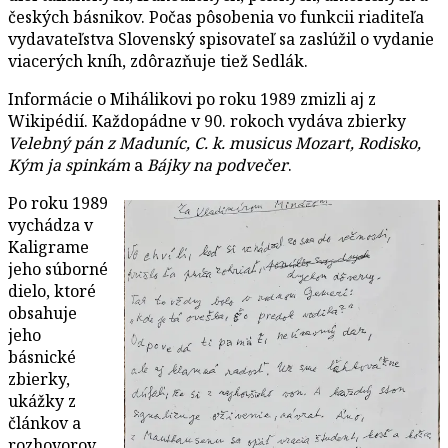
českých básnikov. Počas pôsobenia vo funkcii riaditeľa
vydavateľstva Slovenský spisovateľ sa zaslúžil o vydanie
viacerých kníh, zdôrazňuje tiež Sedlák.
Informácie o Mihálikovi po roku 1989 zmizli aj z
Wikipédií. Každopádne v 90. rokoch vydáva zbierky
Velebný pán z Maduníc, C. k. musicus Mozart, Rodisko,
Kým ja spinkám
a
Bájky na podvečer
.
Po roku 1989
vychádza v
Kaligrame
jeho súborné
dielo, ktoré
obsahuje
jeho
básnické
zbierky,
ukážky z
článkov a
rozhovorov,