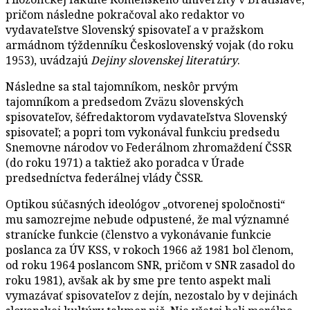
pričom následne pokračoval ako redaktor vo
vydavateľstve Slovenský spisovateľ a v pražskom
armádnom týždenníku Československý vojak (do roku
1953), uvádzajú
Dejiny slovenskej literatúry
.
Následne sa stal tajomníkom, neskôr prvým
tajomníkom a predsedom Zväzu slovenských
spisovateľov, šéfredaktorom vydavateľstva Slovenský
spisovateľ; a popri tom vykonával funkciu predsedu
Snemovne národov vo Federálnom zhromaždení ČSSR
(do roku 1971) a taktiež ako poradca v Úrade
predsedníctva federálnej vlády ČSSR.
Optikou súčasných ideológov „otvorenej spoločnosti“
mu samozrejme nebude odpustené, že mal významné
stranícke funkcie (členstvo a vykonávanie funkcie
poslanca za ÚV KSS, v rokoch 1966 až 1981 bol členom,
od roku 1964 poslancom SNR, pričom v SNR zasadol do
roku 1981), avšak ak by sme pre tento aspekt mali
vymazávať spisovateľov z dejín, nezostalo by v dejinách