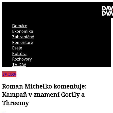
Skip
to
content
Domáce
DAV
Ekonomika
Zahraničné
DVA
Komentáre
Eseje
–
Kultúra
Rozhovory
kultúrno-
TV DAV
TV DAV
politická
Roman Michelko komentuje:
revue
Kampaň v znamení Gorily a
Threemy