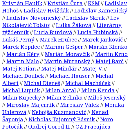
Kristián Haulík
Kristián Čura
KSM
Ladislav
//
//
//
Hohoš
Ladislav Hvižďák
Ladislav Kamenický
//
//
Ladislav Novomeský
Ladislav Skrak
Lev
//
//
//
Nikolajevič Tolstoj
Lidka Žáková
Literárny
//
//
týždenník
Lucia Burdová
Lucia Hubinská
//
//
//
Lukáš Perný
Marek Hrubec
Marek Jankovič
//
//
//
Marek Kopilec
Marián Gešper
Marián Klenko
//
//
Marián Kéry
Marián Moravčík
Martin Krno
//
//
//
Martin Malo
Martin Muranský
Matej Barč
//
//
//
//
Matej Kotian
Matej Mindár
Matej V.
//
//
//
Michael Doubek
Michael Hauser
Michal
//
//
Albert
Michal Dieneš
Michal Macháček
//
//
//
Michal Ľupták
Milan Antal
Milan Kenda
//
//
//
Milan Kupecký
Milan Zelinka
Miloš Jesenský
//
//
Miroslav Majerník
Miroslav Válek
Monika
//
//
//
Uhlerová
Nebojša Kuzmanović
Nenad
//
//
Šaponja
Nicholas Tajomný Básnik
Noro
//
//
Potočák
Ondrej Gorod II.
OZ Pracujúca
//
//