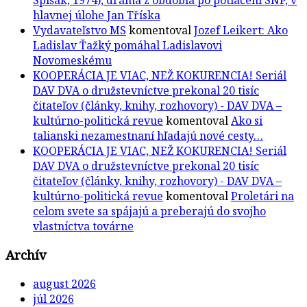
hlavnej úlohe Jan Tříska
Vydavateľstvo MS
komentoval
Jozef Leikert: Ako
Ladislav Ťažký pomáhal Ladislavovi
Novomeskému
KOOPERÁCIA JE VIAC, NEŽ KOKURENCIA! Seriál
DAV DVA o družstevníctve prekonal 20 tisíc
čitateľov (články, knihy, rozhovory) - DAV DVA –
kultúrno-politická revue
komentoval
Ako si
talianski nezamestnaní hľadajú nové cesty…
KOOPERÁCIA JE VIAC, NEŽ KOKURENCIA! Seriál
DAV DVA o družstevníctve prekonal 20 tisíc
čitateľov (články, knihy, rozhovory) - DAV DVA –
kultúrno-politická revue
komentoval
Proletári na
celom svete sa spájajú a preberajú do svojho
vlastníctva továrne
Archív
august 2026
júl 2026