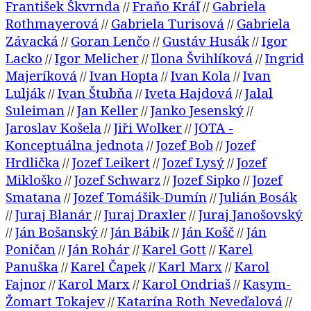
František Škvrnda
Fraňo Kráľ
Gabriela
//
//
Rothmayerová
Gabriela Turisová
Gabriela
//
//
Závacká
Goran Lenčo
Gustáv Husák
Igor
//
//
//
Lacko
Igor Melicher
Ilona Švihlíková
Ingrid
//
//
//
Majeríková
Ivan Hopta
Ivan Kola
Ivan
//
//
//
Lulják
Ivan Štubňa
Iveta Hajdová
Jalal
//
//
//
Suleiman
Jan Keller
Janko Jesenský
//
//
//
Jaroslav Košela
Jiři Wolker
JOTA -
//
//
Konceptuálna jednota
Jozef Bob
Jozef
//
//
Hrdlička
Jozef Leikert
Jozef Lysý
Jozef
//
//
//
Mikloško
Jozef Schwarz
Jozef Sipko
Jozef
//
//
//
Smatana
Jozef Tomášik-Dumín
Julián Bosák
//
//
Juraj Blanár
Juraj Draxler
Juraj Janošovský
//
//
//
Ján Bošanský
Ján Bábik
Ján Košč
Ján
//
//
//
//
Poničan
Ján Rohár
Karel Gott
Karel
//
//
//
Panuška
Karel Čapek
Karl Marx
Karol
//
//
//
Fajnor
Karol Marx
Karol Ondriaš
Kasym-
//
//
//
Žomart Tokajev
Katarína Roth Neveďalová
//
//