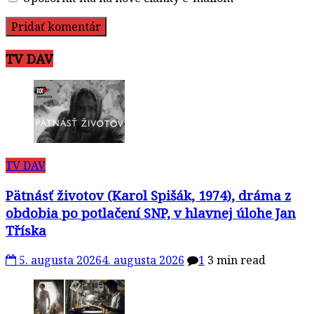
TV DAV
TV DAV
Pätnásť životov (Karol Spišák, 1974), dráma z
obdobia po potlačení SNP, v hlavnej úlohe Jan
Tříska
5. augusta 2026
4. augusta 2026
1
3 min read