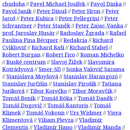
chudoba
Pavel Michael Josífek
Pavol Dinka
//
//
//
Pavol Janík
Peter Dinuš
Peter Hron
Peter
//
//
//
Jaroš
Peter Kubica
Peter Pellegrini
Peter
//
//
//
Schvantner
Peter Staněk
Peter Zajac-Vanka
//
//
//
prof. Jaroslav Husár
Radoslav Žgrada
Rafael
//
//
Paulina Pina Bécquer
Redakcia
Richard
//
//
Cviklovič
Richard Raši
Richard Sťahel
//
//
//
Robert Burgan
Robert Fico
Roman Michelko
//
//
Ruské centrum
Slavoj Žižek
Slavomíra
//
//
//
Kotrádyová
Smer-SD
Sonka Valovič Sazama
//
//
Stanislava Moyšová
Stanislav Harangozó
//
//
//
Stanislav Jurčišin
Stanislav Pirošík
Tatiana
//
//
Juríková
Tibor Korečko
Tibor Moravčík
//
//
//
Tomáš Beník
Tomáš Bóka
Tomáš Daněk
//
//
//
Tomáš Dugovič
Tomáš Kantoris
Tomáš
//
//
Klimek
Tomáš Vokoun
Urs Widmer
Viera
//
//
//
Klimentová
Viliam Plevza
Vladimír
//
//
Clementis
Vladimír Hano
Vladimír Manda
//
//
//