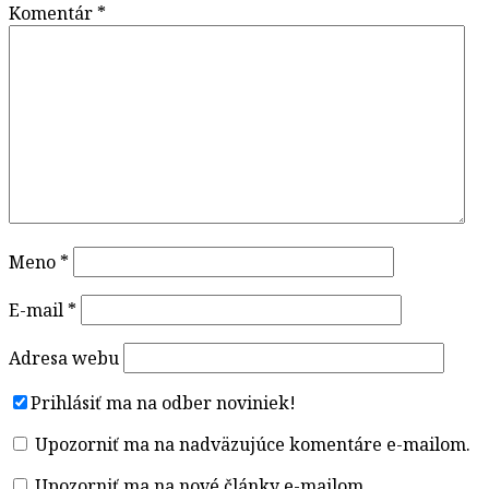
Komentár
*
Meno
*
E-mail
*
Adresa webu
Prihlásiť ma na odber noviniek!
Upozorniť ma na nadväzujúce komentáre e-mailom.
Upozorniť ma na nové články e-mailom