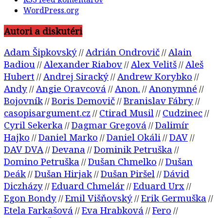
WordPress.org
Autori a diskutéri
Adam Šipkovský
Adrián Ondrovič
Alain
//
//
Badiou
Alexander Riabov
Alex Velitš
Aleš
//
//
//
Hubert
Andrej Siracký
Andrew Korybko
//
//
//
Andy
Angie Oravcová
Anon.
Anonymné
//
//
//
//
Bojovník
Boris Demovič
Branislav Fábry
//
//
//
casopisargument.cz
Ctirad Musil
Cudzinec
//
//
//
Cyril Sekerka
Dagmar Gregová
Dalimír
//
//
Hajko
Daniel Marko
Daniel Okáli
DAV
//
//
//
//
DAV DVA
Devana
Dominik Petruška
//
//
//
Domino Petruška
Dušan Chmelko
Dušan
//
//
Deák
Dušan Hirjak
Dušan Piršel
Dávid
//
//
//
Diczházy
Eduard Chmelár
Eduard Urx
//
//
//
Egon Bondy
Emil Višňovský
Erik Germuška
//
//
//
Etela Farkašová
Eva Hrabková
Fero
//
//
//