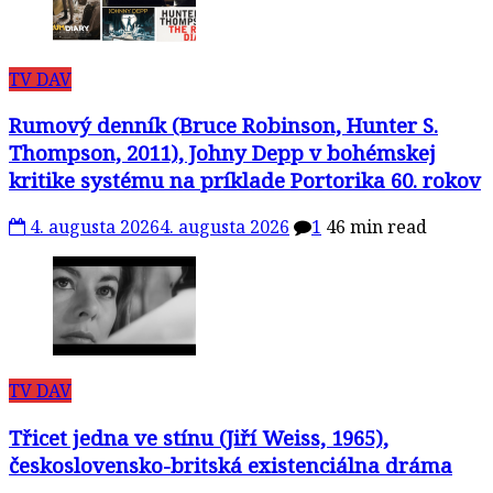
TV DAV
Rumový denník (Bruce Robinson, Hunter S.
Thompson, 2011), Johny Depp v bohémskej
kritike systému na príklade Portorika 60. rokov
4. augusta 2026
4. augusta 2026
1
46 min read
TV DAV
Třicet jedna ve stínu (Jiří Weiss, 1965),
československo-britská existenciálna dráma