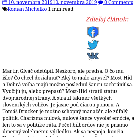
10. novembra 2019
10. novembra 2019
0 Comments
Roman Michelko
1 min read
Zdieľaj článok:
Martin Glváč odstúpil. Neskoro, ale predsa. O čo mu
išlo? Čo chcel dosiahnuť? Aký to malo zmysel? Most-Híd
a Dobrá voľba majú možno poslednú šancu zachrániť sa.
Využijú ju, alebo prepasú? Most-Híd stratil status
dvojnárodnej strany. A stratil takmer všetkých
slovenských voličov. Je jasne pod čiarou ponoru. A
Tomáš Drucker je možno schopný manažér, ale zúfalý
politik. Charizma nulová, nulové šance vyvolať emócie, a
len to sa v politike ráta. Počet bilbordov nie je priamo
úmerný volebnému výsledku. Ak sa nespoja, končia.