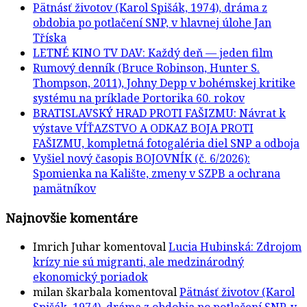
Pätnásť životov (Karol Spišák, 1974), dráma z
obdobia po potlačení SNP, v hlavnej úlohe Jan
Tříska
LETNÉ KINO TV DAV: Každý deň — jeden film
Rumový denník (Bruce Robinson, Hunter S.
Thompson, 2011), Johny Depp v bohémskej kritike
systému na príklade Portorika 60. rokov
BRATISLAVSKÝ HRAD PROTI FAŠIZMU: Návrat k
výstave VÍŤAZSTVO A ODKAZ BOJA PROTI
FAŠIZMU, kompletná fotogaléria diel SNP a odboja
Vyšiel nový časopis BOJOVNÍK (č. 6/2026):
Spomienka na Kalište, zmeny v SZPB a ochrana
pamätníkov
Najnovšie komentáre
Imrich Juhar
komentoval
Lucia Hubinská: Zdrojom
krízy nie sú migranti, ale medzinárodný
ekonomický poriadok
milan škarbala
komentoval
Pätnásť životov (Karol
Spišák, 1974), dráma z obdobia po potlačení SNP, v