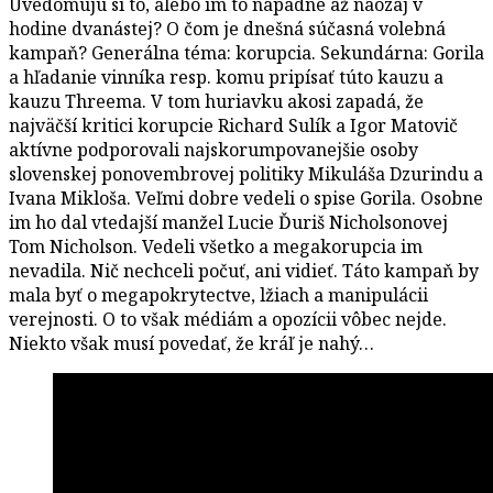
Uvedomujú si to, alebo im to napadne až naozaj v
hodine dvanástej? O čom je dnešná súčasná volebná
kampaň? Generálna téma: korupcia. Sekundárna: Gorila
a hľadanie vinníka resp. komu pripísať túto kauzu a
kauzu Threema. V tom huriavku akosi zapadá, že
najväčší kritici korupcie Richard Sulík a Igor Matovič
aktívne podporovali najskorumpovanejšie osoby
slovenskej ponovembrovej politiky Mikuláša Dzurindu a
Ivana Mikloša. Veľmi dobre vedeli o spise Gorila. Osobne
im ho dal vtedajší manžel Lucie Ďuriš Nicholsonovej
Tom Nicholson. Vedeli všetko a megakorupcia im
nevadila. Nič nechceli počuť, ani vidieť. Táto kampaň by
mala byť o megapokrytectve, lžiach a manipulácii
verejnosti. O to však médiám a opozícii vôbec nejde.
Niekto však musí povedať, že kráľ je nahý…