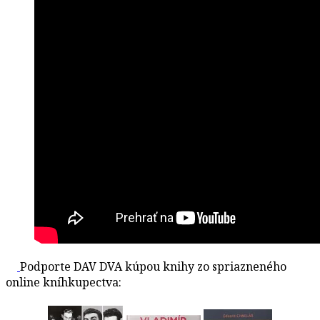
Podporte DAV DVA kúpou knihy zo spriazneného
online kníhkupectva: