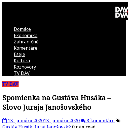
Skip
to
content
Domáce
DAV
Ekonomika
Zahraničné
DVA
Komentáre
Eseje
–
Kultúra
Rozhovory
kultúrno-
TV DAV
TV DAV
politická
Spomienka na Gustáva Husáka –
revue
Slovo Juraja Janošovského
13. januára 2020
13. januára 2020
3 komentáre
Gustáv Husák
,
Juraj Janošovský
0 min read