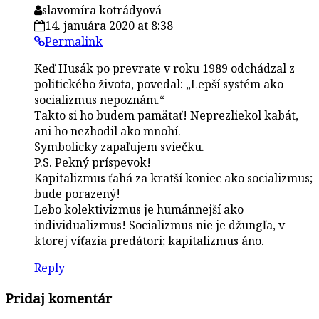
slavomíra kotrádyová
14. januára 2020 at 8:38
Permalink
Keď Husák po prevrate v roku 1989 odchádzal z
politického života, povedal: „Lepší systém ako
socializmus nepoznám.“
Takto si ho budem pamätať! Neprezliekol kabát,
ani ho nezhodil ako mnohí.
Symbolicky zapaľujem sviečku.
P.S. Pekný príspevok!
Kapitalizmus ťahá za kratší koniec ako socializmus;
bude porazený!
Lebo kolektivizmus je humánnejší ako
individualizmus! Socializmus nie je džungľa, v
ktorej víťazia predátori; kapitalizmus áno.
Reply
Pridaj komentár