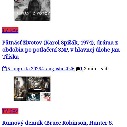
TV DAV
Pätnásť životov (Karol Spišák, 1974), dráma z
obdobia po potlačení SNP, v hlavnej úlohe Jan
Tříska
5. augusta 2026
4. augusta 2026
1
3 min read
TV DAV
Rumový denník (Bruce Robinson, Hunter S.