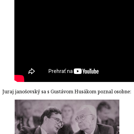
Juraj janošovský sa s Gustávom Husákom poznal osobne: