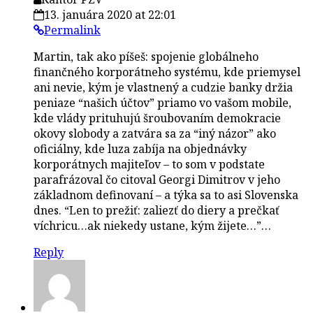
13. januára 2020 at 22:01
Permalink
Martin, tak ako píšeš: spojenie globálneho
finančného korporátneho systému, kde priemysel
ani nevie, kým je vlastnený a cudzie banky držia
peniaze “našich účtov” priamo vo vašom mobile,
kde vlády prituhujú šroubovaním demokracie
okovy slobody a zatvára sa za “iný názor” ako
oficiálny, kde luza zabíja na objednávky
korporátnych majiteľov – to som v podstate
parafrázoval čo citoval Georgi Dimitrov v jeho
základnom definovaní – a týka sa to asi Slovenska
dnes. “Len to prežiť: zaliezť do diery a prečkať
víchricu…ak niekedy ustane, kým žijete…”…
Reply