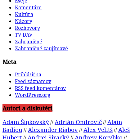
Eseje
Komentáre
Kultúra
Názory
Rozhovory
TV DAV
Zahraničné
Zahraničné zaujímavé
Meta
Prihlásiť sa
Feed záznamov
RSS feed komentárov
WordPress.org
Autori a diskutéri
Adam Šipkovský
Adrián Ondrovič
Alain
//
//
Badiou
Alexander Riabov
Alex Velitš
Aleš
//
//
//
Hubert
Andrej Siracký
Andrew Korybko
//
//
//