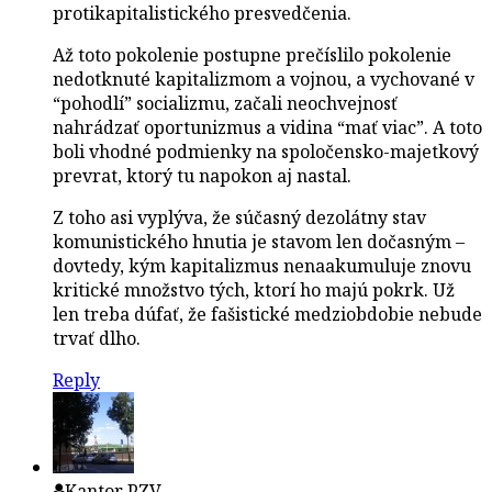
protikapitalistického presvedčenia.
Až toto pokolenie postupne prečíslilo pokolenie
nedotknuté kapitalizmom a vojnou, a vychované v
“pohodlí” socializmu, začali neochvejnosť
nahrádzať oportunizmus a vidina “mať viac”. A toto
boli vhodné podmienky na spoločensko-majetkový
prevrat, ktorý tu napokon aj nastal.
Z toho asi vyplýva, že súčasný dezolátny stav
komunistického hnutia je stavom len dočasným –
dovtedy, kým kapitalizmus nenaakumuluje znovu
kritické množstvo tých, ktorí ho majú pokrk. Už
len treba dúfať, že fašistické medziobdobie nebude
trvať dlho.
Reply
Kantor PZV