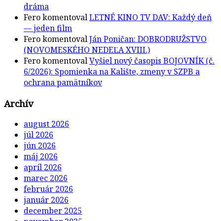
dráma
Fero
komentoval
LETNÉ KINO TV DAV: Každý deň
— jeden film
Fero
komentoval
Ján Poničan: DOBRODRUŽSTVO
(NOVOMESKÉHO NEDEĽA XVIII.)
Fero
komentoval
Vyšiel nový časopis BOJOVNÍK (č.
6/2026): Spomienka na Kalište, zmeny v SZPB a
ochrana pamätníkov
Archív
august 2026
júl 2026
jún 2026
máj 2026
apríl 2026
marec 2026
február 2026
január 2026
december 2025