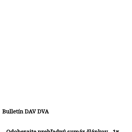
Bulletín DAV DVA
Odoberajte prehľadný sumár článkov - 1x