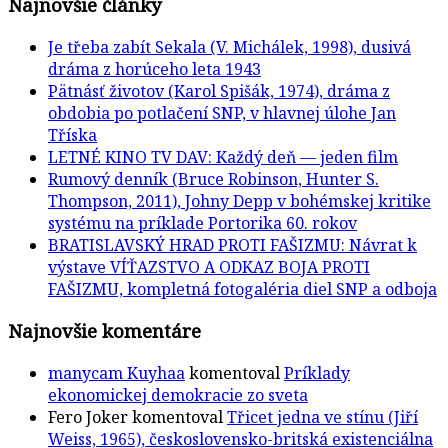
Najnovšie články
Je třeba zabít Sekala (V. Michálek, 1998), dusivá
dráma z horúceho leta 1943
Pätnásť životov (Karol Spišák, 1974), dráma z
obdobia po potlačení SNP, v hlavnej úlohe Jan
Tříska
LETNÉ KINO TV DAV: Každý deň — jeden film
Rumový denník (Bruce Robinson, Hunter S.
Thompson, 2011), Johny Depp v bohémskej kritike
systému na príklade Portorika 60. rokov
BRATISLAVSKÝ HRAD PROTI FAŠIZMU: Návrat k
výstave VÍŤAZSTVO A ODKAZ BOJA PROTI
FAŠIZMU, kompletná fotogaléria diel SNP a odboja
Najnovšie komentáre
manycam Kuyhaa
komentoval
Príklady
ekonomickej demokracie zo sveta
Fero Joker
komentoval
Třicet jedna ve stínu (Jiří
Weiss, 1965), československo-britská existenciálna