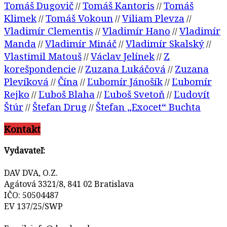
Tomáš Dugovič
Tomáš Kantoris
Tomáš
//
//
Klimek
Tomáš Vokoun
Viliam Plevza
//
//
//
Vladimír Clementis
Vladimír Hano
Vladimír
//
//
Manda
Vladimír Mináč
Vladimír Skalský
//
//
//
Vlastimil Matouš
Václav Jelínek
Z
//
//
korešpondencie
Zuzana Lukáčová
Zuzana
//
//
Plevíková
Čína
Ľubomír Jánošík
Ľubomír
//
//
//
Rejko
Ľuboš Blaha
Ľuboš Svetoň
Ľudovít
//
//
//
Štúr
Štefan Drug
Štefan „Exocet“ Buchta
//
//
Kontakt
Vydavateľ:
DAV DVA, O.Z.
Agátová 3321/8, 841 02 Bratislava
IČO: 50504487
EV 137/25/SWP