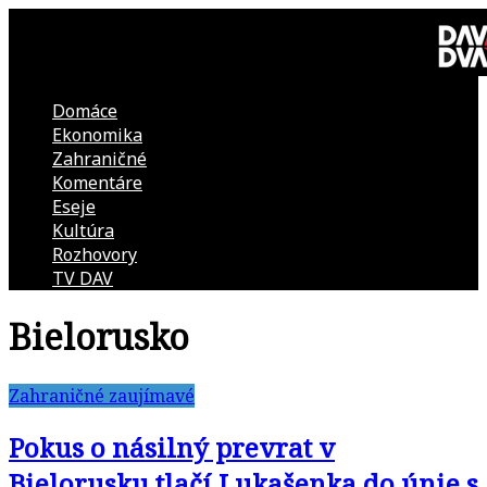
Skip
to
content
Domáce
DAV
Ekonomika
Zahraničné
DVA
Komentáre
Eseje
–
Kultúra
Rozhovory
kultúrno-
TV DAV
Bielorusko
politická
revue
Zahraničné zaujímavé
Pokus o násilný prevrat v
Bielorusku tlačí Lukašenka do únie s