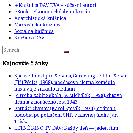
e-Knižnica DAV DVA – súčasní autori
eBook – Ekonomická demokracia
Anarchistická knižnica
Marxistická knižnica
Sociálna knižnica
Knižnica DAV
Najnovšie články
Spravedlnost pro Selvina/Gerechtigkeit für Selvin
(Jiří Weiss, 1968), nadčasová čierna komédia
nastavuje zrkadlo médiám
Je třeba zabít Sekala (V. Michálek, 1998), dusivá
dráma z horúceho leta 1943
Pätnásť životov (Karol Spišák, 1974), dráma z
obdobia po potlačení SNP, v hlavnej úlohe Jan
Tříska
LETNÉ KINO TV DAV: Každý deň — jeden film