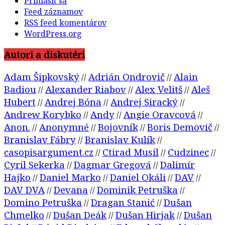
Prihlásiť sa
Feed záznamov
RSS feed komentárov
WordPress.org
Autori a diskutéri
Adam Šipkovský
Adrián Ondrovič
Alain
//
//
Badiou
Alexander Riabov
Alex Velitš
Aleš
//
//
//
Hubert
Andrej Bóna
Andrej Siracký
//
//
//
Andrew Korybko
Andy
Angie Oravcová
//
//
//
Anon.
Anonymné
Bojovník
Boris Demovič
//
//
//
//
Branislav Fábry
Branislav Kulík
//
//
casopisargument.cz
Ctirad Musil
Cudzinec
//
//
//
Cyril Sekerka
Dagmar Gregová
Dalimír
//
//
Hajko
Daniel Marko
Daniel Okáli
DAV
//
//
//
//
DAV DVA
Devana
Dominik Petruška
//
//
//
Domino Petruška
Dragan Stanić
Dušan
//
//
Chmelko
Dušan Deák
Dušan Hirjak
Dušan
//
//
//