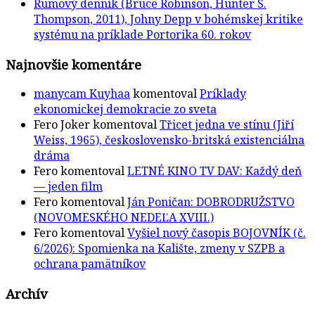
Rumový denník (Bruce Robinson, Hunter S.
Thompson, 2011), Johny Depp v bohémskej kritike
systému na príklade Portorika 60. rokov
Najnovšie komentáre
manycam Kuyhaa
komentoval
Príklady
ekonomickej demokracie zo sveta
Fero Joker
komentoval
Třicet jedna ve stínu (Jiří
Weiss, 1965), československo-britská existenciálna
dráma
Fero
komentoval
LETNÉ KINO TV DAV: Každý deň
— jeden film
Fero
komentoval
Ján Poničan: DOBRODRUŽSTVO
(NOVOMESKÉHO NEDEĽA XVIII.)
Fero
komentoval
Vyšiel nový časopis BOJOVNÍK (č.
6/2026): Spomienka na Kalište, zmeny v SZPB a
ochrana pamätníkov
Archív