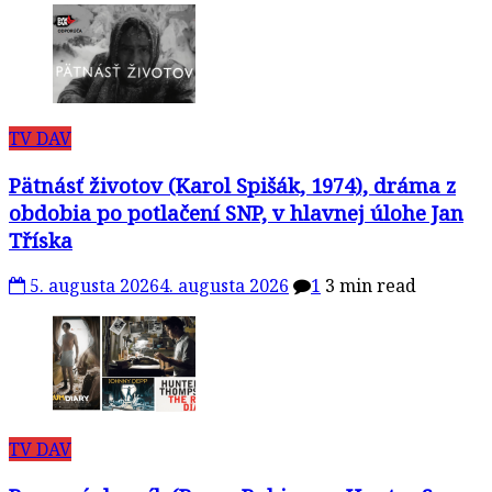
TV DAV
Pätnásť životov (Karol Spišák, 1974), dráma z
obdobia po potlačení SNP, v hlavnej úlohe Jan
Tříska
5. augusta 2026
4. augusta 2026
1
3 min read
TV DAV