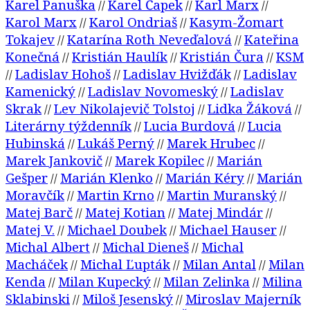
Karel Panuška
Karel Čapek
Karl Marx
//
//
//
Karol Marx
Karol Ondriaš
Kasym-Žomart
//
//
Tokajev
Katarína Roth Neveďalová
Kateřina
//
//
Konečná
Kristián Haulík
Kristián Čura
KSM
//
//
//
Ladislav Hohoš
Ladislav Hvižďák
Ladislav
//
//
//
Kamenický
Ladislav Novomeský
Ladislav
//
//
Skrak
Lev Nikolajevič Tolstoj
Lidka Žáková
//
//
//
Literárny týždenník
Lucia Burdová
Lucia
//
//
Hubinská
Lukáš Perný
Marek Hrubec
//
//
//
Marek Jankovič
Marek Kopilec
Marián
//
//
Gešper
Marián Klenko
Marián Kéry
Marián
//
//
//
Moravčík
Martin Krno
Martin Muranský
//
//
//
Matej Barč
Matej Kotian
Matej Mindár
//
//
//
Matej V.
Michael Doubek
Michael Hauser
//
//
//
Michal Albert
Michal Dieneš
Michal
//
//
Macháček
Michal Ľupták
Milan Antal
Milan
//
//
//
Kenda
Milan Kupecký
Milan Zelinka
Milina
//
//
//
Sklabinski
Miloš Jesenský
Miroslav Majerník
//
//