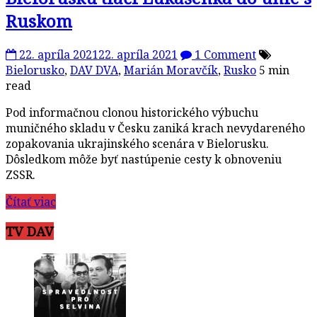
Ruskom
22. apríla 2021
22. apríla 2021
1 Comment
Bielorusko
,
DAV DVA
,
Marián Moravčík
,
Rusko
5 min
read
Pod informačnou clonou historického výbuchu
muničného skladu v Česku zaniká krach nevydareného
zopakovania ukrajinského scenára v Bielorusku.
Dôsledkom môže byť nastúpenie cesty k obnoveniu
ZSSR.
Čítať viac
TV DAV