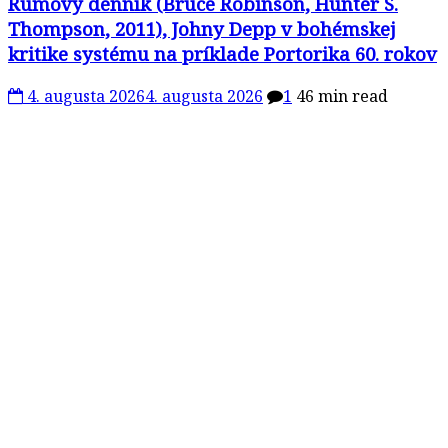
Rumový denník (Bruce Robinson, Hunter S.
Thompson, 2011), Johny Depp v bohémskej
kritike systému na príklade Portorika 60. rokov
4. augusta 2026
4. augusta 2026
1
46 min read