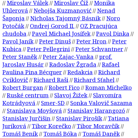
Miroslav Válek
Miroslav Číž
Monika
//
//
//
Uhlerová
Nebojša Kuzmanović
Nenad
//
//
Šaponja
Nicholas Tajomný Básnik
Noro
//
//
Potočák
Ondrej Gorod II.
OZ Pracujúca
//
//
chudoba
Pavel Michael Josífek
Pavol Dinka
//
//
//
Pavol Janík
Peter Dinuš
Peter Hron
Peter
//
//
//
Kubica
Peter Pellegrini
Peter Schvantner
//
//
//
Peter Staněk
Peter Zajac-Vanka
prof.
//
//
Jaroslav Husár
Radoslav Žgrada
Rafael
//
//
Paulina Pina Bécquer
Redakcia
Richard
//
//
Cviklovič
Richard Raši
Richard Sťahel
//
//
//
Robert Burgan
Robert Fico
Roman Michelko
//
//
Ruské centrum
Slavoj Žižek
Slavomíra
//
//
//
Kotrádyová
Smer-SD
Sonka Valovič Sazama
//
//
Stanislava Moyšová
Stanislav Harangozó
//
//
//
Stanislav Jurčišin
Stanislav Pirošík
Tatiana
//
//
Juríková
Tibor Korečko
Tibor Moravčík
//
//
//
Tomáš Beník
Tomáš Bóka
Tomáš Daněk
//
//
//