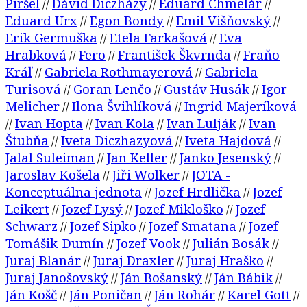
Piršel
Dávid Diczházy
Eduard Chmelár
//
//
//
Eduard Urx
Egon Bondy
Emil Višňovský
//
//
//
Erik Germuška
Etela Farkašová
Eva
//
//
Hrabková
Fero
František Škvrnda
Fraňo
//
//
//
Kráľ
Gabriela Rothmayerová
Gabriela
//
//
Turisová
Goran Lenčo
Gustáv Husák
Igor
//
//
//
Melicher
Ilona Švihlíková
Ingrid Majeríková
//
//
Ivan Hopta
Ivan Kola
Ivan Lulják
Ivan
//
//
//
//
Štubňa
Iveta Diczhazyová
Iveta Hajdová
//
//
//
Jalal Suleiman
Jan Keller
Janko Jesenský
//
//
//
Jaroslav Košela
Jiři Wolker
JOTA -
//
//
Konceptuálna jednota
Jozef Hrdlička
Jozef
//
//
Leikert
Jozef Lysý
Jozef Mikloško
Jozef
//
//
//
Schwarz
Jozef Sipko
Jozef Smatana
Jozef
//
//
//
Tomášik-Dumín
Jozef Vook
Julián Bosák
//
//
//
Juraj Blanár
Juraj Draxler
Juraj Hraško
//
//
//
Juraj Janošovský
Ján Bošanský
Ján Bábik
//
//
//
Ján Košč
Ján Poničan
Ján Rohár
Karel Gott
//
//
//
//