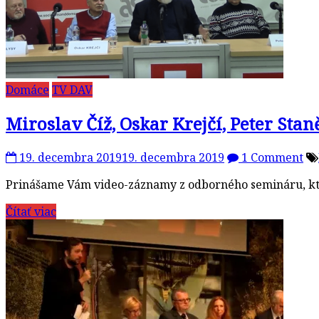
Domáce
TV DAV
Miroslav Číž, Oskar Krejčí, Peter S
19. decembra 2019
19. decembra 2019
1 Comment
Prinášame Vám video-záznamy z odborného semináru, ktor
Čítať viac