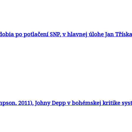
dobia po potlačení SNP, v hlavnej úlohe Jan Třísk
son, 2011), Johny Depp v bohémskej kritike syst