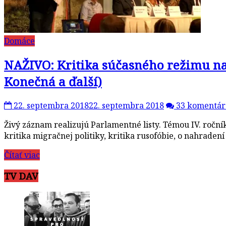
Domáce
NAŽIVO: Kritika súčasného režimu na
Konečná a ďalší)
22. septembra 2018
22. septembra 2018
33 komentár
Živý záznam realizujú Parlamentné listy. Témou IV. ročn
kritika migračnej politiky, kritika rusofóbie, o nahraden
Čítať viac
TV DAV