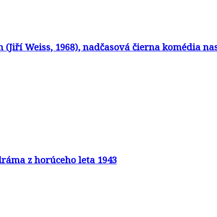
in (Jiří Weiss, 1968), nadčasová čierna komédia 
 dráma z horúceho leta 1943