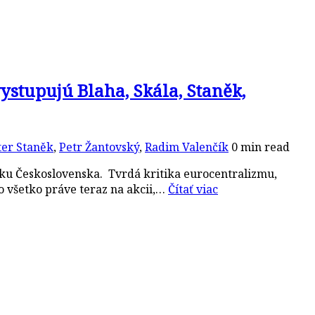
tupujú Blaha, Skála, Staněk,
ter Staněk
,
Petr Žantovský
,
Radim Valenčík
0 min read
iku Československa. Tvrdá kritika eurocentralizmu,
o všetko práve teraz na akcii,…
Čítať viac