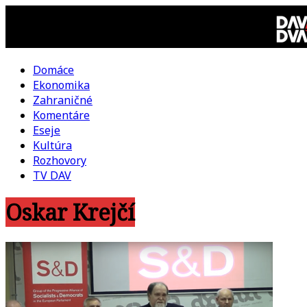
Skip
to
content
Domáce
DAV
Ekonomika
Zahraničné
DVA
Komentáre
Eseje
–
Kultúra
Rozhovory
kultúrno-
TV DAV
Oskar Krejčí
politická
revue