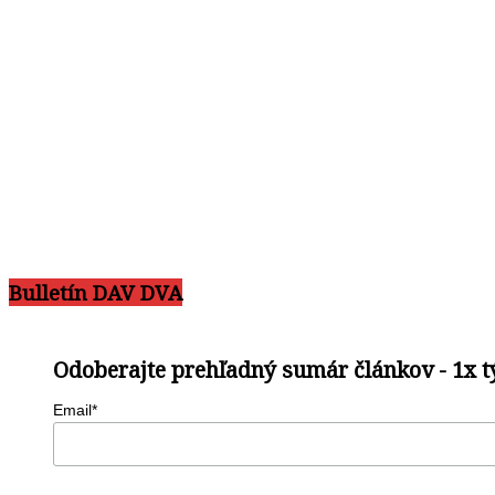
Bulletín DAV DVA
Odoberajte prehľadný sumár článkov - 1x 
Email*