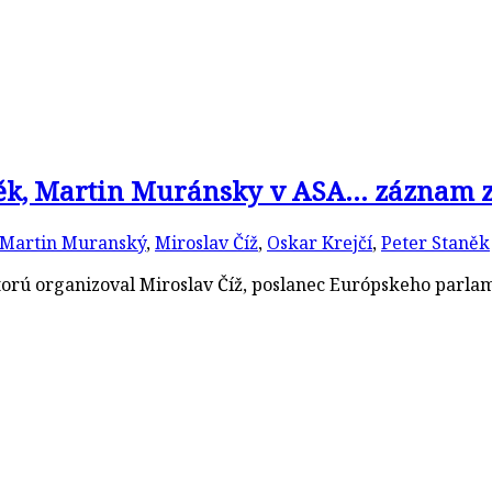
taněk, Martin Muránsky v ASA… záznam
Martin Muranský
,
Miroslav Číž
,
Oskar Krejčí
,
Peter Staněk
ú organizoval Miroslav Číž, poslanec Európskeho parlame