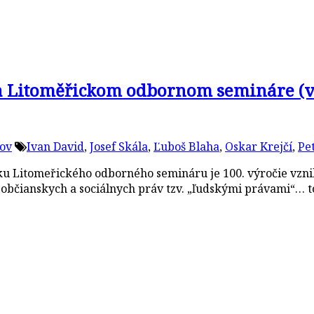
 Litoměřickom odbornom semináre (vys
ov
Ivan David
,
Josef Skála
,
Ľuboš Blaha
,
Oskar Krejčí
,
Pe
íku Litomeřického odborného semináru je 100. výročie vzn
í občianskych a sociálnych práv tzv. „ľudskými právami“… t