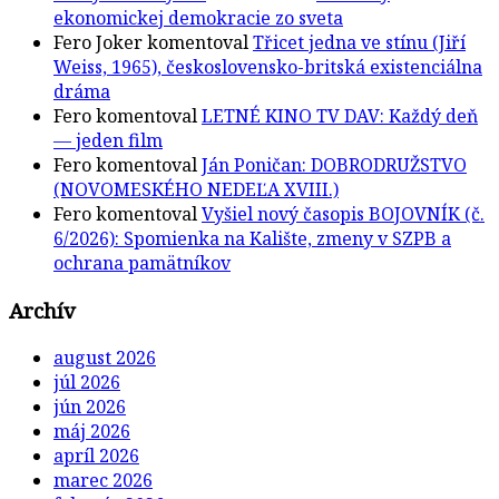
ekonomickej demokracie zo sveta
Fero Joker
komentoval
Třicet jedna ve stínu (Jiří
Weiss, 1965), československo-britská existenciálna
dráma
Fero
komentoval
LETNÉ KINO TV DAV: Každý deň
— jeden film
Fero
komentoval
Ján Poničan: DOBRODRUŽSTVO
(NOVOMESKÉHO NEDEĽA XVIII.)
Fero
komentoval
Vyšiel nový časopis BOJOVNÍK (č.
6/2026): Spomienka na Kalište, zmeny v SZPB a
ochrana pamätníkov
Archív
august 2026
júl 2026
jún 2026
máj 2026
apríl 2026
marec 2026