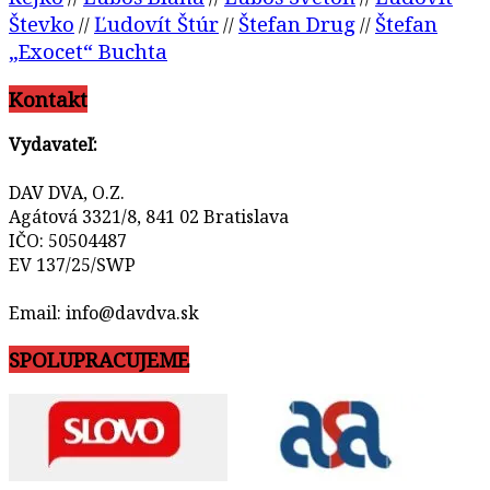
Števko
Ľudovít Štúr
Štefan Drug
Štefan
//
//
//
„Exocet“ Buchta
Kontakt
Vydavateľ:
DAV DVA, O.Z.
Agátová 3321/8, 841 02 Bratislava
IČO: 50504487
EV 137/25/SWP
Email: info@davdva.sk
SPOLUPRACUJEME