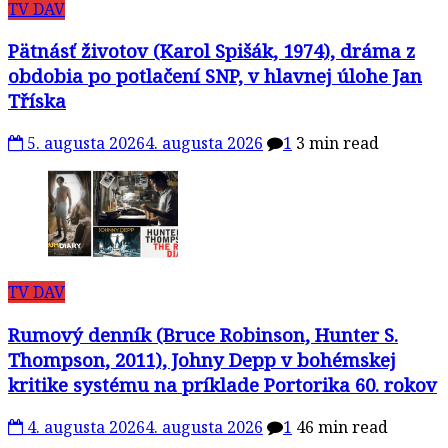
TV DAV
Pätnásť životov (Karol Spišák, 1974), dráma z
obdobia po potlačení SNP, v hlavnej úlohe Jan
Tříska
5. augusta 2026
4. augusta 2026
1
3 min read
TV DAV
Rumový denník (Bruce Robinson, Hunter S.
Thompson, 2011), Johny Depp v bohémskej
kritike systému na príklade Portorika 60. rokov
4. augusta 2026
4. augusta 2026
1
46 min read