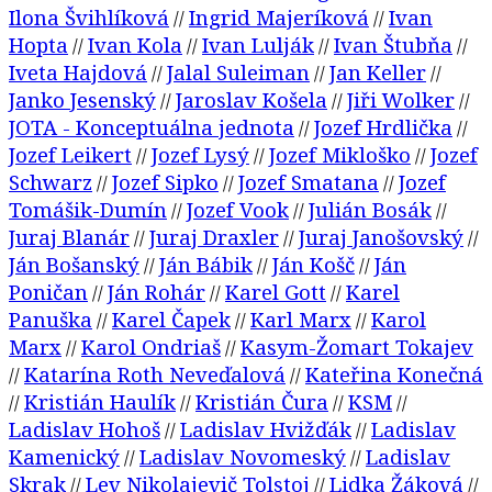
Ilona Švihlíková
Ingrid Majeríková
Ivan
//
//
Hopta
Ivan Kola
Ivan Lulják
Ivan Štubňa
//
//
//
//
Iveta Hajdová
Jalal Suleiman
Jan Keller
//
//
//
Janko Jesenský
Jaroslav Košela
Jiři Wolker
//
//
//
JOTA - Konceptuálna jednota
Jozef Hrdlička
//
//
Jozef Leikert
Jozef Lysý
Jozef Mikloško
Jozef
//
//
//
Schwarz
Jozef Sipko
Jozef Smatana
Jozef
//
//
//
Tomášik-Dumín
Jozef Vook
Julián Bosák
//
//
//
Juraj Blanár
Juraj Draxler
Juraj Janošovský
//
//
//
Ján Bošanský
Ján Bábik
Ján Košč
Ján
//
//
//
Poničan
Ján Rohár
Karel Gott
Karel
//
//
//
Panuška
Karel Čapek
Karl Marx
Karol
//
//
//
Marx
Karol Ondriaš
Kasym-Žomart Tokajev
//
//
Katarína Roth Neveďalová
Kateřina Konečná
//
//
Kristián Haulík
Kristián Čura
KSM
//
//
//
//
Ladislav Hohoš
Ladislav Hvižďák
Ladislav
//
//
Kamenický
Ladislav Novomeský
Ladislav
//
//
Skrak
Lev Nikolajevič Tolstoj
Lidka Žáková
//
//
//