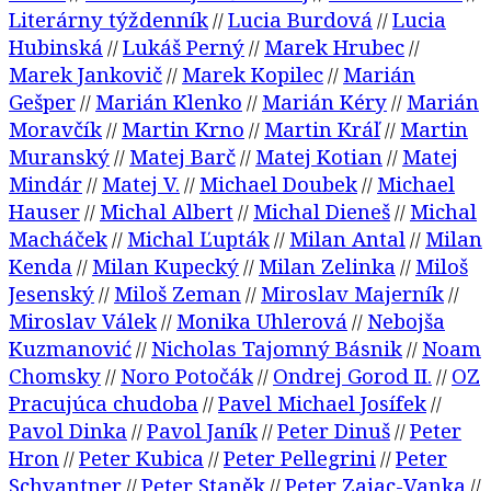
Literárny týždenník
Lucia Burdová
Lucia
//
//
Hubinská
Lukáš Perný
Marek Hrubec
//
//
//
Marek Jankovič
Marek Kopilec
Marián
//
//
Gešper
Marián Klenko
Marián Kéry
Marián
//
//
//
Moravčík
Martin Krno
Martin Kráľ
Martin
//
//
//
Muranský
Matej Barč
Matej Kotian
Matej
//
//
//
Mindár
Matej V.
Michael Doubek
Michael
//
//
//
Hauser
Michal Albert
Michal Dieneš
Michal
//
//
//
Macháček
Michal Ľupták
Milan Antal
Milan
//
//
//
Kenda
Milan Kupecký
Milan Zelinka
Miloš
//
//
//
Jesenský
Miloš Zeman
Miroslav Majerník
//
//
//
Miroslav Válek
Monika Uhlerová
Nebojša
//
//
Kuzmanović
Nicholas Tajomný Básnik
Noam
//
//
Chomsky
Noro Potočák
Ondrej Gorod II.
OZ
//
//
//
Pracujúca chudoba
Pavel Michael Josífek
//
//
Pavol Dinka
Pavol Janík
Peter Dinuš
Peter
//
//
//
Hron
Peter Kubica
Peter Pellegrini
Peter
//
//
//
Schvantner
Peter Staněk
Peter Zajac-Vanka
//
//
//