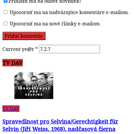
Prihlásiť ma na odber noviniek!
Upozorniť ma na nadväzujúce komentáre e-mailom.
Upozorniť ma na nové články e-mailom
Current ye@r
*
TV DAV
TV DAV
Spravedlnost pro Selvina/Gerechtigkeit für
Selvin (Jiří Weiss, 1968), nadčasová čierna