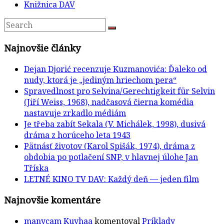
Knižnica DAV
Najnovšie články
Dejan Djorić recenzuje Kuzmanovića: Ďaleko od
nudy, ktorá je „jediným hriechom pera“
Spravedlnost pro Selvina/Gerechtigkeit für Selvin
(Jiří Weiss, 1968), nadčasová čierna komédia
nastavuje zrkadlo médiám
Je třeba zabít Sekala (V. Michálek, 1998), dusivá
dráma z horúceho leta 1943
Pätnásť životov (Karol Spišák, 1974), dráma z
obdobia po potlačení SNP, v hlavnej úlohe Jan
Tříska
LETNÉ KINO TV DAV: Každý deň — jeden film
Najnovšie komentáre
manycam Kuyhaa
komentoval
Príklady