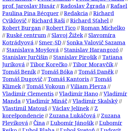
prof. Jaroslav Husár
Radoslav Žgrada
Rafael
//
//
Paulina Pina Bécquer
Redakcia
Richard
//
//
Cviklovič
Richard Raši
Richard Sťahel
//
//
//
Robert Burgan
Robert Fico
Roman Michelko
//
//
Ruské centrum
Slavoj Žižek
Slavomíra
//
//
//
Kotrádyová
Smer-SD
Sonka Valovič Sazama
//
//
Stanislava Moyšová
Stanislav Harangozó
//
//
//
Stanislav Jurčišin
Stanislav Pirošík
Tatiana
//
//
Juríková
Tibor Korečko
Tibor Moravčík
//
//
//
Tomáš Beník
Tomáš Bóka
Tomáš Daněk
//
//
//
Tomáš Dugovič
Tomáš Kantoris
Tomáš
//
//
Klimek
Tomáš Vokoun
Viliam Plevza
//
//
//
Vladimír Clementis
Vladimír Hano
Vladimír
//
//
Manda
Vladimír Mináč
Vladimír Skalský
//
//
//
Vlastimil Matouš
Václav Jelínek
Z
//
//
korešpondencie
Zuzana Lukáčová
Zuzana
//
//
Plevíková
Čína
Ľubomír Jánošík
Ľubomír
//
//
//
Rejko
Ľuboš Blaha
Ľuboš Svetoň
Ľudovít
//
//
//