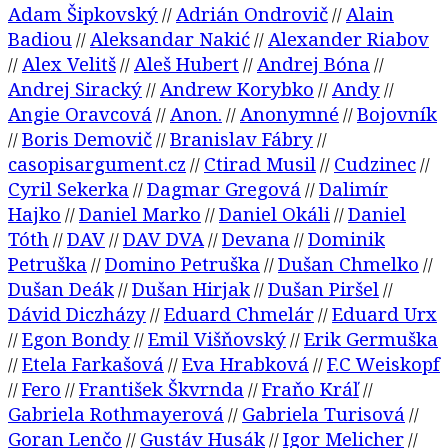
Adam Šipkovský
Adrián Ondrovič
Alain
//
//
Badiou
Aleksandar Nakić
Alexander Riabov
//
//
Alex Velitš
Aleš Hubert
Andrej Bóna
//
//
//
//
Andrej Siracký
Andrew Korybko
Andy
//
//
//
Angie Oravcová
Anon.
Anonymné
Bojovník
//
//
//
Boris Demovič
Branislav Fábry
//
//
//
casopisargument.cz
Ctirad Musil
Cudzinec
//
//
//
Cyril Sekerka
Dagmar Gregová
Dalimír
//
//
Hajko
Daniel Marko
Daniel Okáli
Daniel
//
//
//
Tóth
DAV
DAV DVA
Devana
Dominik
//
//
//
//
Petruška
Domino Petruška
Dušan Chmelko
//
//
//
Dušan Deák
Dušan Hirjak
Dušan Piršel
//
//
//
Dávid Diczházy
Eduard Chmelár
Eduard Urx
//
//
Egon Bondy
Emil Višňovský
Erik Germuška
//
//
//
Etela Farkašová
Eva Hrabková
F.C Weiskopf
//
//
//
Fero
František Škvrnda
Fraňo Kráľ
//
//
//
//
Gabriela Rothmayerová
Gabriela Turisová
//
//
Goran Lenčo
Gustáv Husák
Igor Melicher
//
//
//