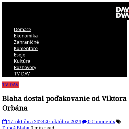
Skip
to
content
Domáce
DAV
Ekonomika
Zahraničné
DVA
Komentáre
Eseje
–
Kultúra
Rozhovory
kultúrno-
TV DAV
TV DAV
politická
Blaha dostal poďakovanie od Viktora
revue
Orbána
17. októbra 2024
20. októbra 2024
0 Comments
Ľuboš Blaha
0 min read