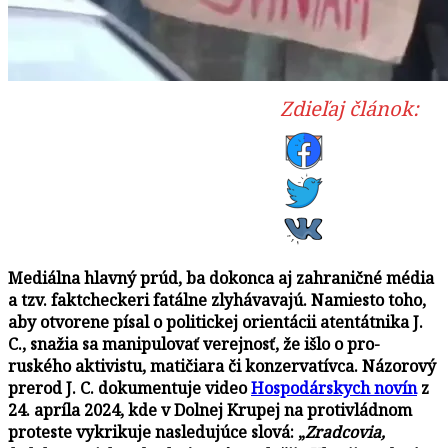
Zdieľaj článok:
Mediálna hlavný prúd, ba dokonca aj zahraničné média
a tzv. faktcheckeri fatálne zlyhávavajú. Namiesto toho,
aby otvorene písal o politickej orientácii atentátnika J.
C., snažia sa manipulovať verejnosť, že išlo o pro-
ruského aktivistu, matičiara či konzervatívca. Názorový
prerod J. C. dokumentuje video
Hospodárskych novín
z
24. apríla 2024, kde v Dolnej Krupej na protivládnom
proteste vykrikuje nasledujúce slová:
„
Zradcovia,