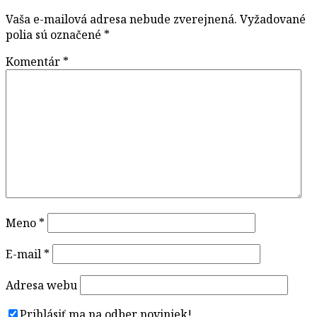
Vaša e-mailová adresa nebude zverejnená.
Vyžadované
polia sú označené
*
Komentár
*
Meno
*
E-mail
*
Adresa webu
Prihlásiť ma na odber noviniek!