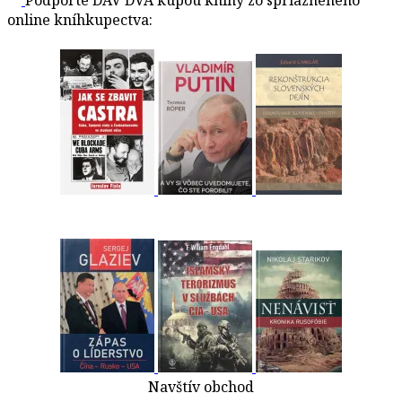
Podporte DAV DVA kúpou knihy zo spriazneného
online kníhkupectva:
Navštív obchod