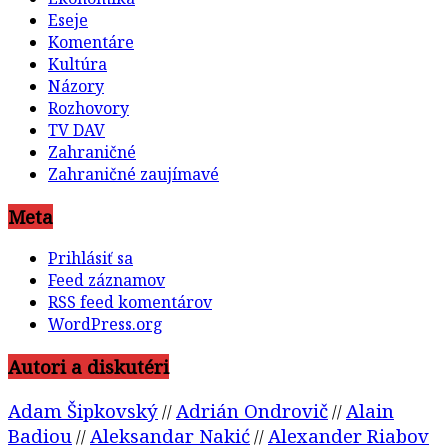
Eseje
Komentáre
Kultúra
Názory
Rozhovory
TV DAV
Zahraničné
Zahraničné zaujímavé
Meta
Prihlásiť sa
Feed záznamov
RSS feed komentárov
WordPress.org
Autori a diskutéri
Adam Šipkovský
Adrián Ondrovič
Alain
//
//
Badiou
Aleksandar Nakić
Alexander Riabov
//
//