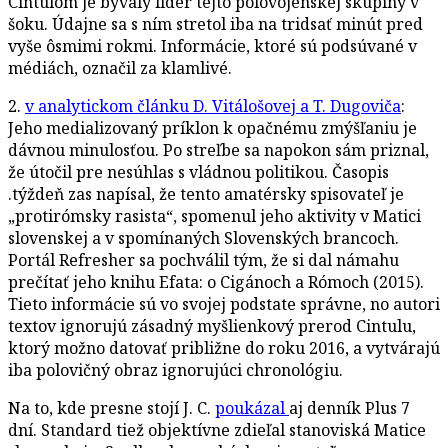
Cintulom je bývalý líder tejto polovojenskej skupiny v
šoku. Údajne sa s ním stretol iba na tridsať minút pred
vyše ôsmimi rokmi. Informácie, ktoré sú podsúvané v
médiách, označil za klamlivé.
2.
v analytickom článku D. Vitálošovej a T. Dugoviča
:
Jeho medializovaný príklon k opačnému zmýšľaniu je
dávnou minulosťou. Po streľbe sa napokon sám priznal,
že útočil pre nesúhlas s vládnou politikou. Časopis
.týždeň zas napísal, že tento amatérsky spisovateľ je
„protirómsky rasista“, spomenul jeho aktivity v Matici
slovenskej a v spomínaných Slovenských brancoch.
Portál Refresher sa pochválil tým, že si dal námahu
prečítať jeho knihu Efata: o Cigánoch a Rómoch (2015).
Tieto informácie sú vo svojej podstate správne, no autori
textov ignorujú zásadný myšlienkový prerod Cintulu,
ktorý možno datovať približne do roku 2016, a vytvárajú
iba polovičný obraz ignorujúci chronológiu.
Na to, kde presne stojí J. C.
poukázal
aj denník Plus 7
dní. Standard tiež objektívne zdieľal stanoviská Matice