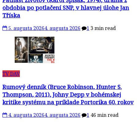
obdobia po potlačení SNP, v hlavnej úlohe Jan
Tříska
5. augusta 2026
4. augusta 2026
1
3 min read
TV DAV
Rumový denník (Bruce Robinson, Hunter S.
Thompson, 2011), Johny Depp v bohémskej
kritike systému na príklade Portorika 60. rokov
4. augusta 2026
4. augusta 2026
1
46 min read