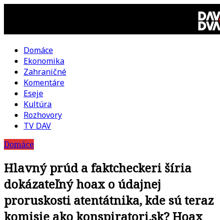
Skip
to
content
Domáce
DAV
Ekonomika
Zahraničné
DVA
Komentáre
Eseje
–
Kultúra
Rozhovory
kultúrno-
TV DAV
Domáce
politická
Hlavný prúd a faktcheckeri šíria
revue
dokázateľný hoax o údajnej
proruskosti atentátnika, kde sú teraz
komisie ako konspiratori.sk? Hoax