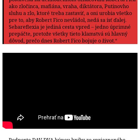
ako zločinca, mafiána, vraha, diktátora, Putinovho
sluhu a zlo, ktoré treba zastaviť, a oni urobia všetko
pre to, aby Robert Fico nevládol, nedá sa ísť ďalej.
Sebareflexia je jediná cesta vpred – jedno úprimné
prepáčte, pretože všetky tieto klamstvá sú hlavný
dôvod, prečo dnes Robert Fico bojuje o život.“