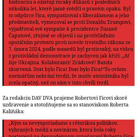
budoucnu a existují mraky důkazů z posledních
několika let, které jasně svědčí o pravém opaku. Byl
to odpůrce Fica, sympatizoval s liberalismem a jeho
představiteli, vymezoval se proti Donaldu Trumpovi,
vyjadřoval své sympatie k prezidentce Zuzaně
Čaputové, zřejmě se objevil i na protivládním
opozičním protestu proti novele trestního zákona ze
7. února 2024, podle sousedů byl protiruský, na videu
z protivládní demonstrace je zachycen jak křičí: „Ať
žije Ukrajina. Kolaboranti! Zrádcové! Banda
zkurvená. Dost bylo Fica! Dost bylo Fica!“To ovšem
novinářům nebrání tvrdit, že motiv atentátníka byl
zcela opačný, než on sám v tuto chvíli tvrdí.
Za redakciu DAV DVA prajeme Robertovi Ficovi skoré
uzdravenie a stotožňujeme sa so stanoviskom Roberta
Kaliňáka:
„Kým sa nevysporiadame s rétorikou politikov,
vybraných médií a novinárov, ktorá bola roky
postavená na dennodennom označovaní Roberta Fica