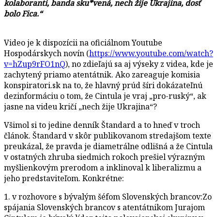
kolaboranti, banda sku*vená, nech žije Ukrajina, dosť
bolo Fica.“
Video je k dispozícii na oficiálnom Youtube
Hospodárskych novín (
https://www.youtube.com/watch?
v=hZup9rFO1nQ
), no zdieľajú sa aj výseky z videa, kde je
zachytený priamo atentátnik. Ako zareaguje komisia
konspiratori.sk na to, že hlavný prúd šíri dokázateľnú
dezinformáciu o tom, že Cintula je vraj „pro-ruský“, ak
jasne na videu kričí „nech žije Ukrajina“?
Všimol si to jedine denník Štandard a to hneď v troch
článok. Štandard v skôr publikovanom stredajšom texte
preukázal, že pravda je diametrálne odlišná a že Cintula
v ostatných zhruba siedmich rokoch prešiel výrazným
myšlienkovým prerodom a inklinoval k liberalizmu a
jeho predstaviteľom. Konkrétne:
1. v rozhovore s bývalým šéfom Slovenských brancov:Zo
spájania Slovenských brancov s atentátnikom Jurajom