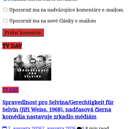
Upozorniť ma na nadväzujúce komentáre e-mailom.
Upozorniť ma na nové články e-mailom
TV DAV
TV DAV
Spravedlnost pro Selvina/Gerechtigkeit für
Selvin (Jiří Weiss, 1968), nadčasová čierna
komédia nastavuje zrkadlo médiám
7. augusta 2026
7. augusta 2026
0
8 min read