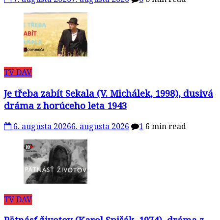
TV DAV
Je třeba zabít Sekala (V. Michálek, 1998), dusivá
dráma z horúceho leta 1943
6. augusta 2026
6. augusta 2026
1
6 min read
TV DAV
Pätnásť životov (Karol Spišák, 1974), dráma z