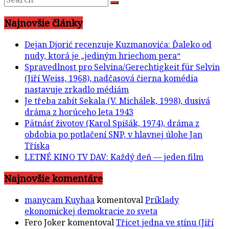
Najnovšie články
Dejan Djorić recenzuje Kuzmanovića: Ďaleko od
nudy, ktorá je „jediným hriechom pera“
Spravedlnost pro Selvina/Gerechtigkeit für Selvin
(Jiří Weiss, 1968), nadčasová čierna komédia
nastavuje zrkadlo médiám
Je třeba zabít Sekala (V. Michálek, 1998), dusivá
dráma z horúceho leta 1943
Pätnásť životov (Karol Spišák, 1974), dráma z
obdobia po potlačení SNP, v hlavnej úlohe Jan
Tříska
LETNÉ KINO TV DAV: Každý deň — jeden film
Najnovšie komentáre
manycam Kuyhaa
komentoval
Príklady
ekonomickej demokracie zo sveta
Fero Joker
komentoval
Třicet jedna ve stínu (Jiří