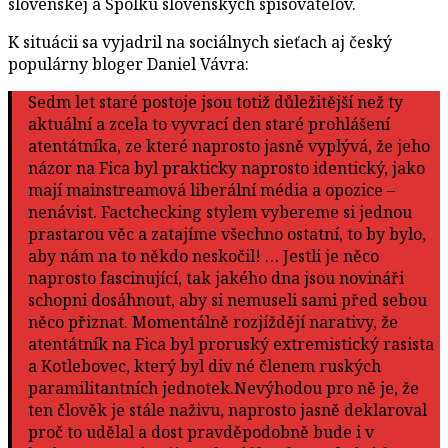
slovenskej a Spolku slovenských spisovateľov.
K situácii sa vyjadril na sociálnych sieťach aj český
populárny bloger Daniel Vávra:
Sedm let staré postoje jsou totiž důležitější než ty
aktuální a zcela to vyvrací den staré prohlášení
atentátníka, ze které naprosto jasně vyplývá, že jeho
názor na Fica byl prakticky naprosto identický, jako
mají mainstreamová liberální média a opozice –
nenávist. Factchecking stylem vybereme si jednou
prastarou věc a zatajíme všechno ostatní, to by bylo,
aby nám na to někdo neskočil! … Jestli je něco
naprosto fascinující, tak jakého dna jsou novináři
schopni dosáhnout, aby si nemuseli sami před sebou
něco přiznat. Momentálně rozjíždějí narativy, že
atentátník na Fica byl proruský extremistický rasista
a Kotlebovec, který byl div né členem ruských
paramilitantních jednotek.Nevýhodou pro ně je, že
ten člověk je stále naživu, naprosto jasně deklaroval
proč to udělal a dost pravděpodobně bude i v