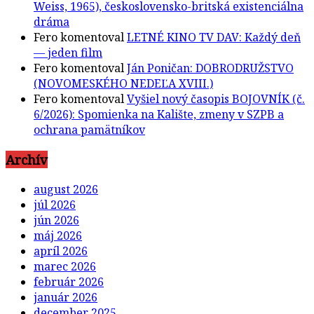
Weiss, 1965), československo-britská existenciálna
dráma
Fero
komentoval
LETNÉ KINO TV DAV: Každý deň
— jeden film
Fero
komentoval
Ján Poničan: DOBRODRUŽSTVO
(NOVOMESKÉHO NEDEĽA XVIII.)
Fero
komentoval
Vyšiel nový časopis BOJOVNÍK (č.
6/2026): Spomienka na Kalište, zmeny v SZPB a
ochrana pamätníkov
Archív
august 2026
júl 2026
jún 2026
máj 2026
apríl 2026
marec 2026
február 2026
január 2026
december 2025