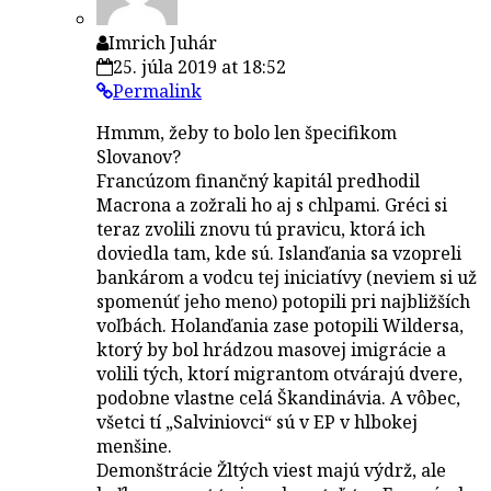
Imrich Juhár
25. júla 2019 at 18:52
Permalink
Hmmm, žeby to bolo len špecifikom
Slovanov?
Francúzom finančný kapitál predhodil
Macrona a zožrali ho aj s chlpami. Gréci si
teraz zvolili znovu tú pravicu, ktorá ich
doviedla tam, kde sú. Islanďania sa vzopreli
bankárom a vodcu tej iniciatívy (neviem si už
spomenúť jeho meno) potopili pri najbližších
voľbách. Holanďania zase potopili Wildersa,
ktorý by bol hrádzou masovej imigrácie a
volili tých, ktorí migrantom otvárajú dvere,
podobne vlastne celá Škandinávia. A vôbec,
všetci tí „Salviniovci“ sú v EP v hlbokej
menšine.
Demonštrácie Žltých viest majú výdrž, ale