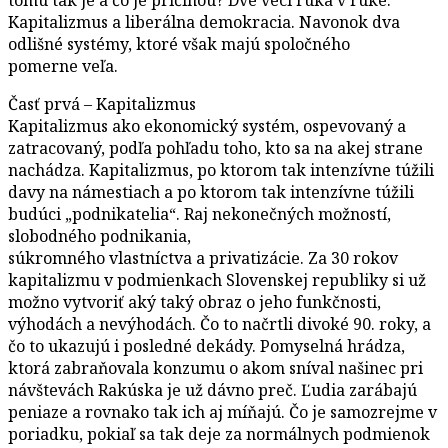
Kapitalizmus a liberálna demokracia. Navonok dva
odlišné systémy, ktoré však majú spoločného
pomerne veľa.
Časť prvá – Kapitalizmus
Kapitalizmus ako ekonomický systém, ospevovaný a
zatracovaný, podľa pohľadu toho, kto sa na akej strane
nachádza. Kapitalizmus, po ktorom tak intenzívne túžili
davy na námestiach a po ktorom tak intenzívne túžili
budúci „podnikatelia“. Raj nekonečných možností,
slobodného podnikania,
súkromného vlastníctva a privatizácie. Za 30 rokov
kapitalizmu v podmienkach Slovenskej republiky si už
možno vytvoriť aký taký obraz o jeho funkčnosti,
výhodách a nevýhodách. Čo to načrtli divoké 90. roky, a
čo to ukazujú i posledné dekády. Pomyselná hrádza,
ktorá zabraňovala konzumu o akom sníval našinec pri
návštevách Rakúska je už dávno preč. Ľudia zarábajú
peniaze a rovnako tak ich aj míňajú. Čo je samozrejme v
poriadku, pokiaľ sa tak deje za normálnych podmienok