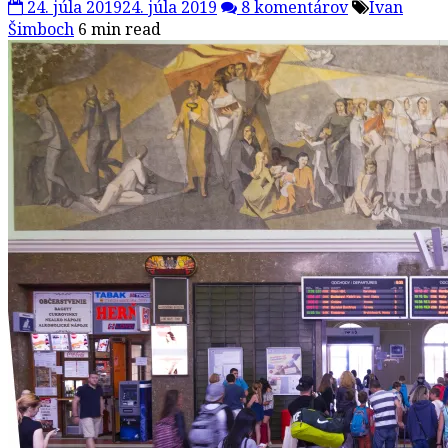
24. júla 2019
24. júla 2019
8 komentárov
Ivan
Šimboch
6 min read