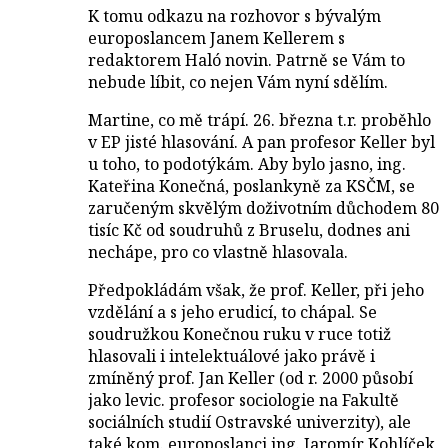
K tomu odkazu na rozhovor s bývalým
europoslancem Janem Kellerem s
redaktorem Haló novin. Patrně se Vám to
nebude líbit, co nejen Vám nyní sdělím.
Martine, co mě trápí. 26. března t.r. proběhlo
v EP jisté hlasování. A pan profesor Keller byl
u toho, to podotýkám. Aby bylo jasno, ing.
Kateřina Konečná, poslankyně za KSČM, se
zaručeným skvělým doživotním důchodem 80
tisíc Kč od soudruhů z Bruselu, dodnes ani
nechápe, pro co vlastně hlasovala.
Předpokládám však, že prof. Keller, při jeho
vzdělání a s jeho erudicí, to chápal. Se
soudružkou Konečnou ruku v ruce totiž
hlasovali i intelektuálové jako právě i
zmíněný prof. Jan Keller (od r. 2000 působí
jako levic. profesor sociologie na Fakultě
sociálních studií Ostravské univerzity), ale
také kom. europoslanci ing. Jaromír Kohlíček