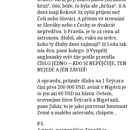
krizi“, óóó, bóže, to byla ale „hrůza“. )) A
dnes mají Řekové 3x vyšší příjem než
Češi nebo Slováci. A přitom ve srovnání
se Slováky nebo s Čechy se dvakrát
nepředřou. )) Pravda, je to za cenu až
astronom. dluhů, ale, ruku na srdce,
koho ty dluhy dnes zajímají? ))) Leda tak
nás dva, pane kolego. )) Vyspělý
anglosaský svět žije podle pravidla
ČÍSLO JEDNO ─ KDO SI NEPŮJČUJE, TEN
NEJEDE A JEN ZÁVIDÍ!
A opravdu, průměr dluhu na 1 Švýcara
činí přes 200 000 USD, avšak v Nigérii je
to jen asi 60 USD na hlavu. Ovšem,
srovnejme život Švýcarů a Nigeřanů,
pane Juhár, to je jako porovnat hmotnost
Země a malého asteroidu, chápete…
P.S.
A navíc, na vyspělém Západě je