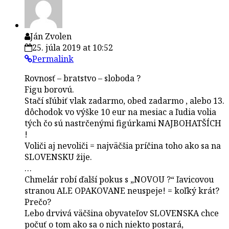
Ján Zvolen
25. júla 2019 at 10:52
Permalink
Rovnosť – bratstvo – sloboda ?
Figu borovú.
Stačí sľúbiť vlak zadarmo, obed zadarmo , alebo 13.
dôchodok vo výške 10 eur na mesiac a ľudia volia
tých čo sú nastrčenými figúrkami NAJBOHATŠÍCH
!
Voliči aj nevoliči = najväčšia príčina toho ako sa na
SLOVENSKU žije.
…
Chmelár robí ďalší pokus s „NOVOU ?“ ľavicovou
stranou ALE OPAKOVANE neuspeje! = koľký krát?
Prečo?
Lebo drvivá väčšina obyvateľov SLOVENSKA chce
počuť o tom ako sa o nich niekto postará,