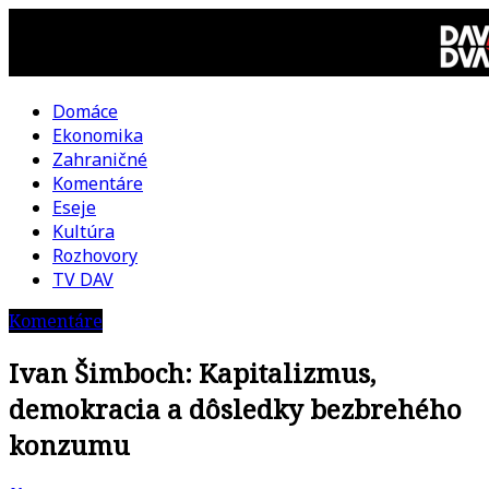
Skip
to
content
Domáce
DAV
Ekonomika
Zahraničné
DVA
Komentáre
Eseje
–
Kultúra
Rozhovory
kultúrno-
TV DAV
Komentáre
politická
Ivan Šimboch: Kapitalizmus,
revue
demokracia a dôsledky bezbrehého
konzumu