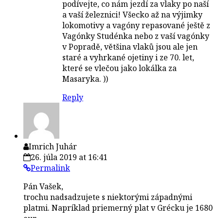
podívejte, co nám jezdí za vlaky po naší
a vaší železnici! Všecko až na výjimky
lokomotivy a vagóny repasované ještě z
Vagónky Studénka nebo z vaší vagónky
v Popradě, většina vlaků jsou ale jen
staré a vyhrkané ojetiny i ze 70. let,
které se vlečou jako lokálka za
Masaryka. ))
Reply
Imrich Juhár
26. júla 2019 at 16:41
Permalink
Pán Vašek,
trochu nadsadzujete s niektorými západnými
platmi. Napríklad priemerný plat v Grécku je 1680