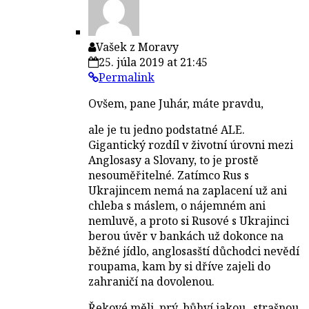
Vašek z Moravy
25. júla 2019 at 21:45
Permalink
Ovšem, pane Juhár, máte pravdu,
ale je tu jedno podstatné ALE.
Gigantický rozdíl v životní úrovni mezi
Anglosasy a Slovany, to je prostě
nesouměřitelné. Zatímco Rus s
Ukrajincem nemá na zaplacení už ani
chleba s máslem, o nájemném ani
nemluvě, a proto si Rusové s Ukrajinci
berou úvěr v bankách už dokonce na
běžné jídlo, anglosasští důchodci nevědí
roupama, kam by si dříve zajeli do
zahraničí na dovolenou.
Řekové měli, prý, bůhví jakou „strašnou