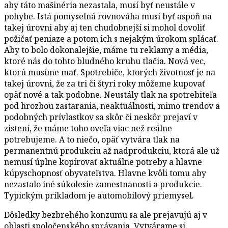
aby táto mašinéria nezastala, musí byť neustále v
pohybe. Istá pomyselná rovnováha musí byť aspoň na
takej úrovni aby aj ten chudobnejší si mohol dovoliť
požičať peniaze a potom ich s nejakým úrokom splácať.
Aby to bolo dokonalejšie, máme tu reklamy a média,
ktoré nás do tohto bludného kruhu tlačia. Nová vec,
ktorú musíme mať. Spotrebiče, ktorých životnosť je na
takej úrovni, že za tri či štyri roky môžeme kupovať
opäť nové a tak podobne. Neustály tlak na spotrebiteľa
pod hrozbou zastarania, neaktuálnosti, mimo trendov a
podobných prívlastkov sa skôr či neskôr prejaví v
zistení, že máme toho oveľa viac než reálne
potrebujeme. A to niečo, opäť vytvára tlak na
permanentnú produkciu až nadprodukciu, ktorá ale už
nemusí úplne kopírovať aktuálne potreby a hlavne
kúpyschopnosť obyvateľstva. Hlavne kvôli tomu aby
nezastalo iné súkolesie zamestnanosti a produkcie.
Typickým príkladom je automobilový priemysel.
Dôsledky bezbrehého konzumu sa ale prejavujú aj v
oblasti spoločenského správania. Vytvárame si