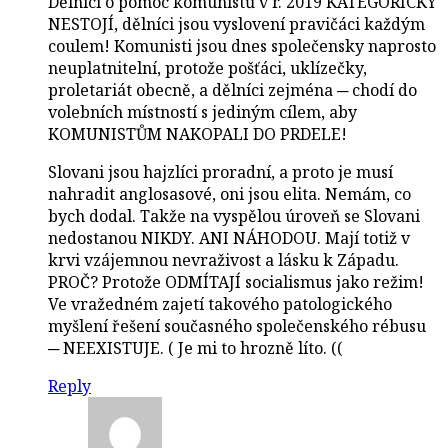
Dělníci o pomoc komunistů v r. 2019 KATEGORICKY
NESTOJÍ, dělníci jsou vyslovení pravičáci každým
coulem! Komunisti jsou dnes společensky naprosto
neuplatnitelní, protože pošťáci, uklízečky,
proletariát obecně, a dělníci zejména ─ chodí do
volebních místností s jediným cílem, aby
KOMUNISTŮM NAKOPALI DO PRDELE!
Slovani jsou hajzlíci proradní, a proto je musí
nahradit anglosasové, oni jsou elita. Nemám, co
bych dodal. Takže na vyspělou úroveň se Slovani
nedostanou NIKDY. ANI NÁHODOU. Mají totiž v
krvi vzájemnou nevraživost a lásku k Západu.
PROČ? Protože ODMÍTAJÍ socialismus jako režim!
Ve vražedném zajetí takového patologického
myšlení řešení současného společenského rébusu
─ NEEXISTUJE. ( Je mi to hrozně líto. ((
Reply