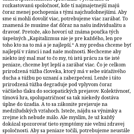
rozkastovanú spoločnosť, kde tí najmajetnejší majú
čoraz menej pochopenia s tými najchudobnejšími. Aby
sme si mohli dovoliť viac, potrebujeme viac zarábať. To
znamená že musíme dať dôraz na našu individualitu a
dravosť. Pretože, ako hovorí už známa poučka tých
úspešných „Kapitalizmus nie je pre každého, len pre
toho kto na to má a je najlepší.“ A my predsa chceme byť
najlepší v rámci i nad naše možnosti. Nechceme aby
niekto iný mal mať to čo my, tú istú prácu za tie isté
peniaze, chceme byť lepší a zarábať viac. Čo je celkom
prirodzená túžba človeka, ktorý má v sebe súťaživého
ducha a túžbu po uznaní a zabezpečení. Lenže i táto
prirodzená túžba degraduje pod vplyvom čoraz
väčšieho tlaku do sociopatických prejavov. Kolektívnosť,
tímová hra, spolupatričnosť sa tak niekedy dostáva
úplne do úzadia. A to sa zákonite prejavuje na
medziľudských vzťahoch. Isteže, nájdu sa výnimky a
zrejme ich nebude málo. Ale myslím, že už každý
dokázal spozorovať tieto symptómy nie veľmi zdravej
spoločnosti. Aby sa peniaze točili, potrebujeme neustále