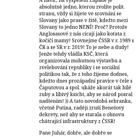
absolutně jedno, kterou zvolíte polit.
stranu, vždy si žijete ve srovnání se
Slovany jako prase v žitě, kdežto mezi
Slovany to jedno NENÍ! Proč? Protože
Anglosasové z nás cicají jako koťata z
kočičí mamy! Srovnejme ČSSR v r. 1989 s
ČR a se SR v r. 2019! To je nebe a dudy!
Jenže tehdy vládla KSČ, která
organizovala mohutnou výstavbu a
zvelebování republiky i se sociální
politikou tak, že z toho žijeme dodnes,
kdežto dnes prozápadní pravice v čele s
Čaputovou a spol. ukáže akorát tak bílé
zuby a líbivý ksicht, aby se národ posral
nadšením! )) A tato novodobá sebranka,
včetně Putina, raději zruší Benešovy
dekrety, než aby se starala o obnovu
chátrající infrastruktury z ČSSR!
Pane Juhár, dobře, ale dobře se