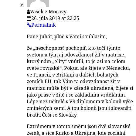
Vašek z Moravy
26. júla 2019 at 23:35
Permalink
Pane Juhár, plně s Vámi souhlasím,
že „neschopnosť pochopiť, kto točí týmto
svetom a tým aj odovzdanosť žiť v matrixe,
ktorý nám „elity“ vnútili, to je asi na celom
svete rovnaké“. Pokud ale žijete v Německu,
ve Francii, v Británii a dalších bohatých
zemích EU, tak Vám ta odevzdanost žít v
matrixu může být v zásadě ukradená, žijete si
jako prase v žitě i se základním vzděláním.
Lépe než učitelé s VŠ diplomem v kolonii výše
zmíněných zemí. A tou kolonií jsou i slovanští
bratři Češi se Slováky.
Extrémem v tomto směru jsou dvě slovanské
země, a sice Rusko a Ukrajina, kde sociální