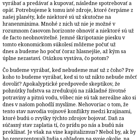
vyrábať a predávať a kupovať, následne spotrebovať a
opäť. Potrebujeme k tomu isté zdroje, ktoré čerpáme z
našej planéty, kde niektoré sú už skutočne na
hranenminima. Mnohé z nich už nie je možné v
rozumnom časovom horizonte obnoviť a niektoré sú už
de facto neobnoviteľné. Jemné škripotanie piesku v
tomto ekonomickom súkolesí môžeme počuť už
dnes a budeme ho počuť čoraz hlasnejšie, až kým sa
úplne nezastaví. Otázkou vystáva, čo potom?
Čo budeme vyrábať, keď nebudeme mať už z čoho? Pre
koho to budeme vyrábať, keď si to už nikto nebude môcť
dovoliť? Apokalyptické predpovede skeptikov, že
pohnútky ľudstva sa zredukujú na základné životné
potraviny a pitnú vodu, vôbec nie sú tak nereálne ako si
dnes v našom pohodlí myslíme. Nehovoriac o tom, že
tento stav navodia vojnové konflikty medzi krajinami,
ktoré budú o zvyšky týchto zdrojov bojovať. Daň za
súčasný stav zaplatia tí, čo prídu po nás a budú nás
preklínať. Je však na vine kapitalizmus? Nebol by, ak by
ho reprezentovali ľudia s ohľadom na svoje okolie, na