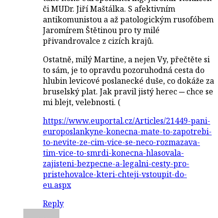
či MUDr. Jiří Maštálka. S afektivním
antikomunistou a až patologickým rusofóbem
Jaromírem Štětinou pro ty milé
přivandrovalce z cizích krajů.
Ostatně, milý Martine, a nejen Vy, přečtěte si
to sám, je to opravdu pozoruhodná cesta do
hlubin levicové poslanecké duše, co dokáže za
bruselský plat. Jak pravil jistý herec ─ chce se
mi blejt, velebnosti. (
https://www.euportal.cz/Articles/21449-pani-
europoslankyne-konecna-mate-to-zapotrebi-
to-nevite-ze-cim-vice-se-neco-rozmazava-
tim-vice-to-smrdi-konecna-hlasovala-
zajisteni-bezpecne-a-legalni-cesty-pro-
pristehovalce-kteri-chteji-vstoupit-do-
eu.aspx
Reply