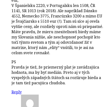
eur,
V Španielsku 2220, v Portugalsku len 1508, ČR
1141, SR 1013 (rok 2018). Ale napríklad Dánsko
4552, Nemecko 3775, Francúzsko 3200 a mimo EU
je Švajčiarsko s 5510 eur (!). Tam sú síce aj oveľa
vyššie ceny, ale rozdiely oproti nám sú priepastné.
Máte pravdu, že mieru znesiteľnosti biedy máme
my Slovania nižšie, ale neschopnosť pochopiť kto
točí týmto svetom a tým aj odovzdanosť žiť v
matrixe, ktorý nám „elity“ vnútili, to je asi na
celom svete rovnaké.
PS
Pravda je tiež, že priemerný plat je zavádzajúca
hodnota, ma by byť medián. Preto aj v tých
vyspelých západných štátoch sa rozširuje bieda a
je tam tiež pacujúca chudoba.
Reply