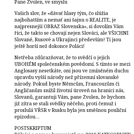
Pane Zvolen, ve smyslu
Vašich slov, že «dávať hlasy tým, čo slúžia
najbohatším a nemať ani šajnu o REALITE, je
najpresnejší OBRAZ Slovenska», si dovolím Vám
říci, že takto se chovají nejen Slováci, ale VŠICHNI
Slované, Rusové a Ukrajinci především! Ti jsou
ještě horší než dokonce Poláci!
Netřeba zdůrazňovat, že to svědčí o jejich
UBOHÉM společenském povědomí. S tímto se mezi
Anglosasy nesetkáte, oni jsou ve zmíněném duchu
opravdu vyšší národy než přízemní slovanské
národy. Pokud byste Němcům, Francouzům či
Angličanům snížil životní úroveň na hranici nás,
Slovanů, garantuji Vám, pane Zvolen, že bychom
již zítra se stali svědky něčeho, proti čemuž i
proslulá VŘSR v Rusku byla jen směšnou pouliční
epizodou…
POSTSKRIPTUM