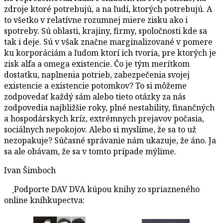
zdroje ktoré potrebujú, a na ľudí, ktorých potrebujú. A
to všetko v relatívne rozumnej miere zisku ako i
spotreby. Sú oblasti, krajiny, firmy, spoločnosti kde sa
tak i deje. Sú v však značne marginalizované v pomere
ku korporáciám a ľudom ktorí ich tvoria, pre ktorých je
zisk alfa a omega existencie. Čo je tým merítkom
dostatku, naplnenia potrieb, zabezpečenia svojej
existencie a existencie potomkov? To si môžeme
zodpovedať každý sám alebo tieto otázky za nás
zodpovedia najbližšie roky, plné nestability, finančných
a hospodárskych kríz, extrémnych prejavov počasia,
sociálnych nepokojov. Alebo si myslíme, že sa to už
nezopakuje? Súčasné správanie nám ukazuje, že áno. Ja
sa ale obávam, že sa v tomto prípade mýlime.
Ivan Šimboch
Podporte DAV DVA kúpou knihy zo spriazneného
online kníhkupectva: