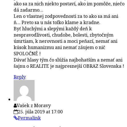
ako sa za nich niekto postaví, ako im pomôže, niečo
dá zadarmo…
Len o vlastnej zodpovednosti za to ako sa má ani
ň… Preto sa u nás toľko klame a kradne.
Byť hluchými a slepými každý deň k
nespravodlivosti, chudobe, bolesti, zbytočným
úmrtiam, k nerovnosti a moci peňazí, nemať ani
kúsok humanizmu ani nemať záujem o nič
SPOLOČNÉ !
Dávať hlasy tým čo slúžia najbohatším a nemať ani
šajnu o REALITE je najpresnejší OBRAZ Slovenska !
Reply
Vašek z Moravy
25. júla 2019 at 17:00
Permalink