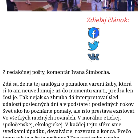
Zdieľaj článok:
Z redakčnej pošty, komentár Ivana Šimbocha.
Zdá sa, že na tej analógii o pomalom varení žaby, ktorá
si to ani neuvedomuje až do momentu smrti, predsa len
čosi je. Tak nejak sa zhruba dá interpretovať sled
udalostí posledných dní a v podstate i posledných rokov.
Svet ako ho poznáme pomaly, ale isto prestáva existovať.
Vo všetkých možných rovinách. V morálno etickej,
spoločenskej, ekologickej. V každej tejto sfére sme
svedkami úpadku, devalvácie, rozvratu a konca. Prečo
tomu tak je a čo je príčinou? Dve veci ruka v ruke.