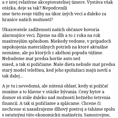
a v istej relatívne akceptovateľnej úmere. Vystáva však
otázka, deje sa tak? Nepodcenili
sme tieto svoje túžby na úkor iných vecí a ďaleko za
hranice našich možností?
Ukazovatele zadlženosti našich občanov hovoria
alarmujúce veci. Žijeme na dlh a to z roka na rok
masívnejším spôsobom. Niekedy vedome, v prípadoch
uspokojenia materiálnych potrieb na ktoré aktuálne
nemáme, ale po ktorých z akéhosi popudu túžime.
Nebudeme mať predsa horšie auto než
sused, a tak si požičiame. Naše dieťa nebude mať predsa
starý model telefónu, keď jeho spolužiaci majú novší a
tak ďalej…
A je tu i nevedomá, ale nútená oblasť, kedy si požičať
musíme a to hlavne v otázke bývania. Ceny bytov a
domov sú stále ďaleko nad možnosti bežného šetrenia
financií. A tak si požičiame a splácame. Chcene či
nechcene si nasadzujeme dlhový postroj a ťaháme spolu
s ostatnými túto ekonomickú mašinériu. Samozrejme,