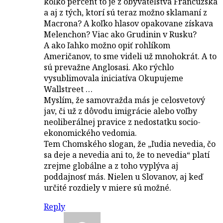
koľko percent to je z obyvateľstva Francúzska
a aj z tých, ktorí sú teraz možno sklamaní z
Macrona? A koľko hlasov opakovane získava
Melenchon? Viac ako Grudinin v Rusku?
A ako ľahko možno opiť rohlíkom
Američanov, to sme videli už mnohokrát. A to
sú prevažne Anglosasi. Ako rýchlo
vysublimovala iniciatíva Okupujeme
Wallstreet …
Myslím, že samovražda más je celosvetový
jav, či už z dôvodu imigrácie alebo voľby
neoliberálnej pravice z nedostatku socio-
ekonomického vedomia.
Tem Chomského slogan, že „ľudia nevedia, čo
sa deje a nevedia ani to, že to nevedia“ platí
zrejme globálne a z toho vyplýva aj
poddajnosť más. Nielen u Slovanov, aj keď
určité rozdiely v miere sú možné.
Reply