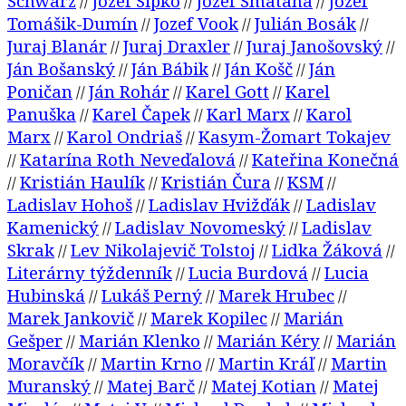
Schwarz
Jozef Sipko
Jozef Smatana
Jozef
//
//
//
Tomášik-Dumín
Jozef Vook
Julián Bosák
//
//
//
Juraj Blanár
Juraj Draxler
Juraj Janošovský
//
//
//
Ján Bošanský
Ján Bábik
Ján Košč
Ján
//
//
//
Poničan
Ján Rohár
Karel Gott
Karel
//
//
//
Panuška
Karel Čapek
Karl Marx
Karol
//
//
//
Marx
Karol Ondriaš
Kasym-Žomart Tokajev
//
//
Katarína Roth Neveďalová
Kateřina Konečná
//
//
Kristián Haulík
Kristián Čura
KSM
//
//
//
//
Ladislav Hohoš
Ladislav Hvižďák
Ladislav
//
//
Kamenický
Ladislav Novomeský
Ladislav
//
//
Skrak
Lev Nikolajevič Tolstoj
Lidka Žáková
//
//
//
Literárny týždenník
Lucia Burdová
Lucia
//
//
Hubinská
Lukáš Perný
Marek Hrubec
//
//
//
Marek Jankovič
Marek Kopilec
Marián
//
//
Gešper
Marián Klenko
Marián Kéry
Marián
//
//
//
Moravčík
Martin Krno
Martin Kráľ
Martin
//
//
//
Muranský
Matej Barč
Matej Kotian
Matej
//
//
//