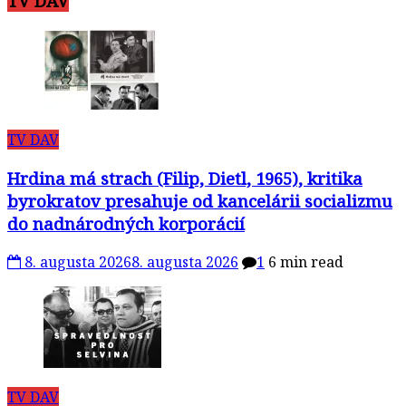
TV DAV
TV DAV
Hrdina má strach (Filip, Dietl, 1965), kritika
byrokratov presahuje od kancelárii socializmu
do nadnárodných korporácií
8. augusta 2026
8. augusta 2026
1
6 min read
TV DAV