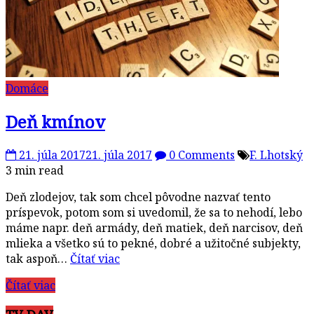
Domáce
Deň kmínov
21. júla 2017
21. júla 2017
0 Comments
F. Lhotský
3 min read
Deň zlodejov, tak som chcel pôvodne nazvať tento
príspevok, potom som si uvedomil, že sa to nehodí, lebo
máme napr. deň armády, deň matiek, deň narcisov, deň
mlieka a všetko sú to pekné, dobré a užitočné subjekty,
tak aspoň…
Čítať viac
Čítať viac