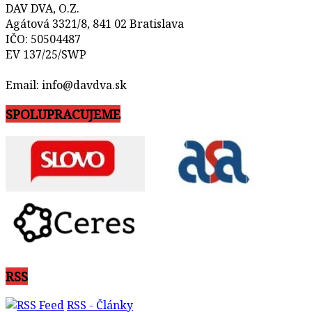
DAV DVA, O.Z.
Agátová 3321/8, 841 02 Bratislava
IČO: 50504487
EV 137/25/SWP
Email: info@davdva.sk
SPOLUPRACUJEME
RSS
RSS - Články