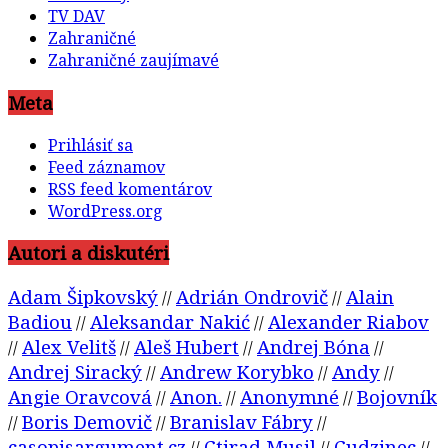
TV DAV
Zahraničné
Zahraničné zaujímavé
Meta
Prihlásiť sa
Feed záznamov
RSS feed komentárov
WordPress.org
Autori a diskutéri
Adam Šipkovský
Adrián Ondrovič
Alain
//
//
Badiou
Aleksandar Nakić
Alexander Riabov
//
//
Alex Velitš
Aleš Hubert
Andrej Bóna
//
//
//
//
Andrej Siracký
Andrew Korybko
Andy
//
//
//
Angie Oravcová
Anon.
Anonymné
Bojovník
//
//
//
Boris Demovič
Branislav Fábry
//
//
//
casopisargument.cz
Ctirad Musil
Cudzinec