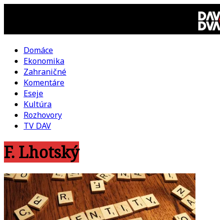
Skip
to
content
Domáce
DAV
Ekonomika
Zahraničné
DVA
Komentáre
Eseje
–
Kultúra
Rozhovory
kultúrno-
TV DAV
F. Lhotský
politická
revue