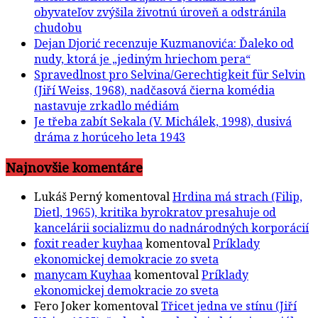
obyvateľov zvýšila životnú úroveň a odstránila
chudobu
Dejan Djorić recenzuje Kuzmanovića: Ďaleko od
nudy, ktorá je „jediným hriechom pera“
Spravedlnost pro Selvina/Gerechtigkeit für Selvin
(Jiří Weiss, 1968), nadčasová čierna komédia
nastavuje zrkadlo médiám
Je třeba zabít Sekala (V. Michálek, 1998), dusivá
dráma z horúceho leta 1943
Najnovšie komentáre
Lukáš Perný
komentoval
Hrdina má strach (Filip,
Dietl, 1965), kritika byrokratov presahuje od
kancelárii socializmu do nadnárodných korporácií
foxit reader kuyhaa
komentoval
Príklady
ekonomickej demokracie zo sveta
manycam Kuyhaa
komentoval
Príklady
ekonomickej demokracie zo sveta
Fero Joker
komentoval
Třicet jedna ve stínu (Jiří