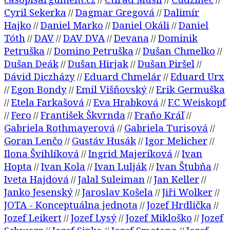
//
//
//
Cyril Sekerka
Dagmar Gregová
Dalimír
//
//
Hajko
Daniel Marko
Daniel Okáli
Daniel
//
//
//
Tóth
DAV
DAV DVA
Devana
Dominik
//
//
//
//
Petruška
Domino Petruška
Dušan Chmelko
//
//
//
Dušan Deák
Dušan Hirjak
Dušan Piršel
//
//
//
Dávid Diczházy
Eduard Chmelár
Eduard Urx
//
//
Egon Bondy
Emil Višňovský
Erik Germuška
//
//
//
Etela Farkašová
Eva Hrabková
F.C Weiskopf
//
//
//
Fero
František Škvrnda
Fraňo Kráľ
//
//
//
//
Gabriela Rothmayerová
Gabriela Turisová
//
//
Goran Lenčo
Gustáv Husák
Igor Melicher
//
//
//
Ilona Švihlíková
Ingrid Majeríková
Ivan
//
//
Hopta
Ivan Kola
Ivan Lulják
Ivan Štubňa
//
//
//
//
Iveta Hajdová
Jalal Suleiman
Jan Keller
//
//
//
Janko Jesenský
Jaroslav Košela
Jiři Wolker
//
//
//
JOTA - Konceptuálna jednota
Jozef Hrdlička
//
//
Jozef Leikert
Jozef Lysý
Jozef Mikloško
Jozef
//
//
//