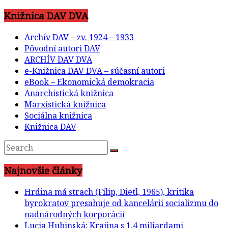
Knižnica DAV DVA
Archív DAV – zv. 1924 – 1933
Pôvodní autori DAV
ARCHÍV DAV DVA
e-Knižnica DAV DVA – súčasní autori
eBook – Ekonomická demokracia
Anarchistická knižnica
Marxistická knižnica
Sociálna knižnica
Knižnica DAV
Najnovšie články
Hrdina má strach (Filip, Dietl, 1965), kritika
byrokratov presahuje od kancelárii socializmu do
nadnárodných korporácií
Lucia Hubinská: Krajina s 1,4 miliardami