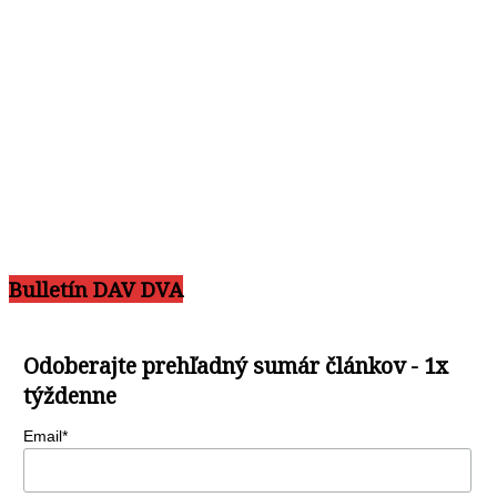
Bulletín DAV DVA
Odoberajte prehľadný sumár článkov - 1x
týždenne
Email*