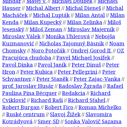
Mindár
Matej V.
Michael Doubek
Michael
//
//
//
Hauser
Michal Albert
Michal Dieneš
Michal
//
//
//
Macháček
Michal Ľupták
Milan Antal
Milan
//
//
//
Kenda
Milan Kupecký
Milan Zelinka
Miloš
//
//
//
Jesenský
Miloš Zeman
Miroslav Majerník
//
//
//
Miroslav Válek
Monika Uhlerová
Nebojša
//
//
Kuzmanović
Nicholas Tajomný Básnik
Noam
//
//
Chomsky
Noro Potočák
Ondrej Gorod II.
OZ
//
//
//
Pracujúca chudoba
Pavel Michael Josífek
//
//
Pavol Dinka
Pavol Janík
Peter Dinuš
Peter
//
//
//
Hron
Peter Kubica
Peter Pellegrini
Peter
//
//
//
Schvantner
Peter Staněk
Peter Zajac-Vanka
//
//
//
prof. Jaroslav Husár
Radoslav Žgrada
Rafael
//
//
Paulina Pina Bécquer
Redakcia
Richard
//
//
Cviklovič
Richard Raši
Richard Sťahel
//
//
//
Robert Burgan
Robert Fico
Roman Michelko
//
//
Ruské centrum
Slavoj Žižek
Slavomíra
//
//
//
Kotrádyová
Smer-SD
Sonka Valovič Sazama
//
//