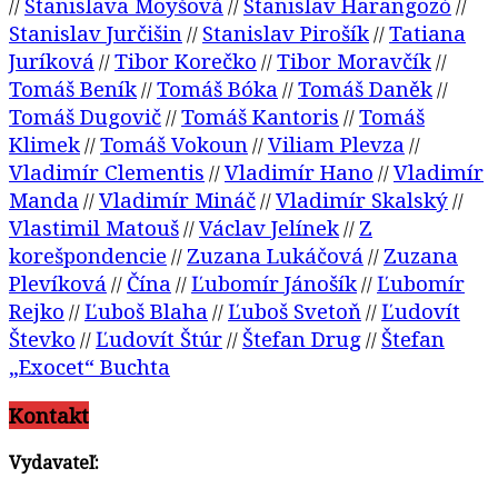
Stanislava Moyšová
Stanislav Harangozó
//
//
//
Stanislav Jurčišin
Stanislav Pirošík
Tatiana
//
//
Juríková
Tibor Korečko
Tibor Moravčík
//
//
//
Tomáš Beník
Tomáš Bóka
Tomáš Daněk
//
//
//
Tomáš Dugovič
Tomáš Kantoris
Tomáš
//
//
Klimek
Tomáš Vokoun
Viliam Plevza
//
//
//
Vladimír Clementis
Vladimír Hano
Vladimír
//
//
Manda
Vladimír Mináč
Vladimír Skalský
//
//
//
Vlastimil Matouš
Václav Jelínek
Z
//
//
korešpondencie
Zuzana Lukáčová
Zuzana
//
//
Plevíková
Čína
Ľubomír Jánošík
Ľubomír
//
//
//
Rejko
Ľuboš Blaha
Ľuboš Svetoň
Ľudovít
//
//
//
Števko
Ľudovít Štúr
Štefan Drug
Štefan
//
//
//
„Exocet“ Buchta
Kontakt
Vydavateľ: