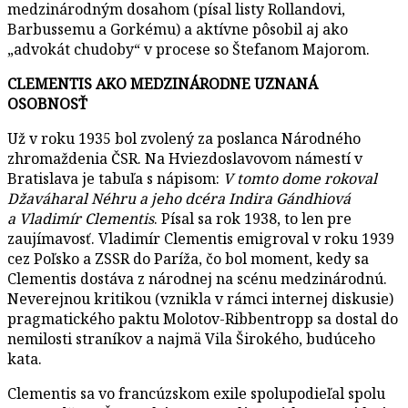
medzinárodným dosahom (písal listy Rollandovi,
Barbussemu a Gorkému) a aktívne pôsobil aj ako
„advokát chudoby“ v procese so Štefanom Majorom.
CLEMENTIS AKO MEDZINÁRODNE UZNANÁ
OSOBNOSŤ
Už v roku 1935 bol zvolený za poslanca Národného
zhromaždenia ČSR. Na Hviezdoslavovom námestí v
Bratislava je tabuľa s nápisom:
V tomto dome rokoval
Džaváharal Néhru a jeho dcéra Indira Gándhiová
a Vladimír Clementis
. Písal sa rok 1938, to len pre
zaujímavosť. Vladimír Clementis emigroval v roku 1939
cez Poľsko a ZSSR do Paríža, čo bol moment, kedy sa
Clementis dostáva z národnej na scénu medzinárodnú.
Neverejnou kritikou (vznikla v rámci internej diskusie)
pragmatického paktu Molotov-Ribbentropp sa dostal do
nemilosti straníkov a najmä Vila Širokého, budúceho
kata.
Clementis sa vo francúzskom exile spolupodieľal spolu