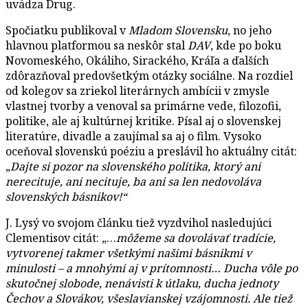
uvádza Drug.
Spočiatku publikoval v
Mladom Slovensku
, no jeho
hlavnou platformou sa neskôr stal
DAV
, kde po boku
Novomeského, Okáliho, Sirackého, Kráľa a ďalších
zdôrazňoval predovšetkým otázky sociálne. Na rozdiel
od kolegov sa zriekol literárnych ambícii v zmysle
vlastnej tvorby a venoval sa primárne vede, filozofii,
politike, ale aj kultúrnej kritike. Písal aj o slovenskej
literatúre, divadle a zaujímal sa aj o film. Vysoko
oceňoval slovenskú poéziu a preslávil ho aktuálny citát:
„
Dajte si pozor na slovenského politika, ktorý ani
nerecituje, ani necituje, ba ani sa len nedovoláva
slovenských básnikov!“
J. Lysý vo svojom článku tiež vyzdvihol nasledujúci
Clementisov citát: „…
môžeme sa dovolávať tradície,
vytvorenej takmer všetkými našimi básnikmi v
minulosti – a mnohými aj v prítomnosti… Ducha vôle po
skutočnej slobode, nenávisti k útlaku, ducha jednoty
Čechov a Slovákov, všeslavianskej vzájomnosti. Ale tiež