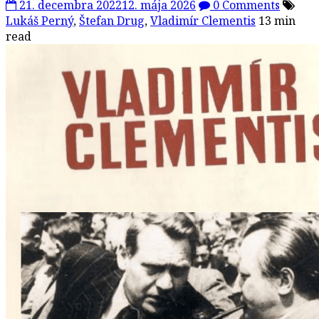
21. decembra 2022
12. mája 2026
0 Comments
Lukáš Perný
,
Štefan Drug
,
Vladimír Clementis
13 min
read