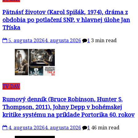
Pätnásť životov (Karol Spišák, 1974), dráma z
obdobia po potlačení SNP, v hlavnej úlohe Jan
Tříska
5. augusta 2026
4. augusta 2026
1
3 min read
TV DAV
Rumový denník (Bruce Robinson, Hunter S.
Thompson, 2011), Johny Depp v bohémskej
kritike systému na príklade Portorika 60. rokov
4. augusta 2026
4. augusta 2026
1
46 min read