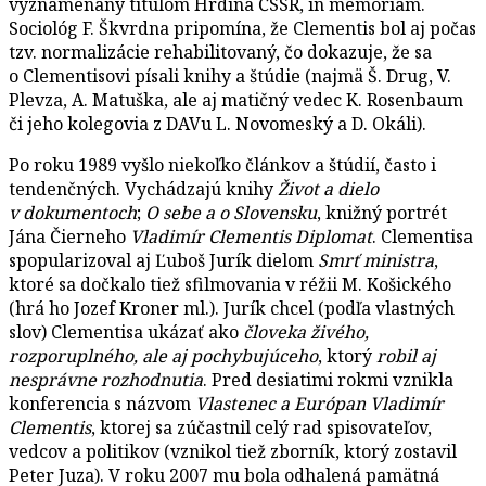
vyznamenaný titulom Hrdina ČSSR, in memoriam.
Sociológ F. Škvrdna pripomína, že Clementis bol aj počas
tzv. normalizácie rehabilitovaný, čo dokazuje, že sa
o Clementisovi písali knihy a štúdie (najmä Š. Drug, V.
Plevza, A. Matuška, ale aj matičný vedec K. Rosenbaum
či jeho kolegovia z DAVu L. Novomeský a D. Okáli).
Po roku 1989 vyšlo niekoľko článkov a štúdií, často i
tendenčných. Vychádzajú knihy
Život a dielo
v dokumentoch
;
O sebe a o Slovensku
, knižný portrét
Jána Čierneho
Vladimír Clementis Diplomat
. Clementisa
spopularizoval aj Ľuboš Jurík dielom
Smrť ministra
,
ktoré sa dočkalo tiež sfilmovania v réžii M. Košického
(hrá ho Jozef Kroner ml.). Jurík chcel (podľa vlastných
slov) Clementisa ukázať ako
človeka živého,
rozporuplného, ale aj pochybujúceho
, ktorý
robil aj
nesprávne rozhodnutia
. Pred desiatimi rokmi vznikla
konferencia s názvom
Vlastenec a Európan Vladimír
Clementis
, ktorej sa zúčastnil celý rad spisovateľov,
vedcov a politikov (vznikol tiež zborník, ktorý zostavil
Peter Juza). V roku 2007 mu bola odhalená pamätná