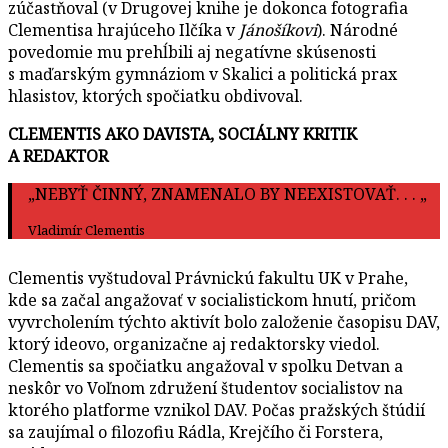
zúčastňoval (v Drugovej knihe je dokonca fotografia
Clementisa hrajúceho Ilčíka v
Jánošíkovi
). Národné
povedomie mu prehĺbili aj negatívne skúsenosti
s maďarským gymnáziom v Skalici a politická prax
hlasistov, ktorých spočiatku obdivoval.
CLEMENTIS AKO DAVISTA, SOCIÁLNY KRITIK
A REDAKTOR
„NEBYŤ ČINNÝ, ZNAMENALO BY NEEXISTOVAŤ. . . „
Vladimír Clementis
Clementis vyštudoval Právnickú fakultu UK v Prahe,
kde sa začal angažovať v socialistickom hnutí, pričom
vyvrcholením týchto aktivít bolo založenie časopisu DAV,
ktorý ideovo, organizačne aj redaktorsky viedol.
Clementis sa spočiatku angažoval v spolku Detvan a
neskôr vo Voľnom združení študentov socialistov na
ktorého platforme vznikol DAV. Počas pražských štúdií
sa zaujímal o filozofiu Rádla, Krejčího či Forstera,