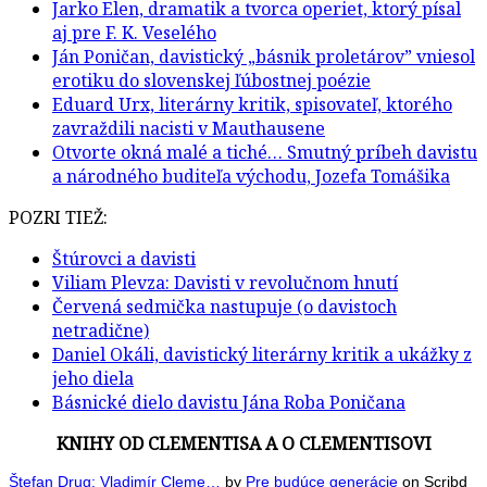
Jarko Elen, dramatik a tvorca operiet, ktorý písal
aj pre F. K. Veselého
Ján Poničan, davistický „básnik proletárov” vniesol
erotiku do slovenskej ľúbostnej poézie
Eduard Urx, literárny kritik, spisovateľ, ktorého
zavraždili nacisti v Mauthausene
Otvorte okná malé a tiché… Smutný príbeh davistu
a národného buditeľa východu, Jozefa Tomášika
POZRI TIEŽ:
Štúrovci a davisti
Viliam Plevza: Davisti v revolučnom hnutí
Červená sedmička nastupuje (o davistoch
netradične)
Daniel Okáli, davistický literárny kritik a ukážky z
jeho diela
Básnické dielo davistu Jána Roba Poničana
KNIHY OD CLEMENTISA A O CLEMENTISOVI
Štefan Drug: Vladimír Cleme…
by
Pre budúce generácie
on Scribd