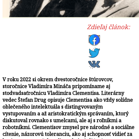
Zdieľaj článok:
V roku 2022 si okrem dvestoročnice štúrovcov,
storočnice Vladimíra Mináča pripomíname aj
stodvadsaťročnicu Vladimíra Clementisa. Literárny
vedec Štefan Drug opisuje Clementisa ako vždy solídne
oblečeného intelektuála s distingvovaným
vystupovaním a až aristokratickým správaním, ktorý
diskutoval rovnako s umelcami, ale aj s roľníkmi a
robotníkmi. Clementisov zmysel pre národné a sociálne
cítenie, názorovú toleranciu, ako aj schopnosť vidieť za