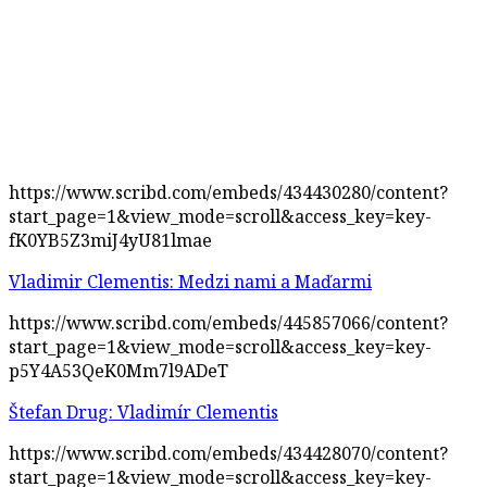
https://www.scribd.com/embeds/434430280/content?
start_page=1&view_mode=scroll&access_key=key-
fK0YB5Z3miJ4yU81lmae
Vladimir Clementis: Medzi nami a Maďarmi
https://www.scribd.com/embeds/445857066/content?
start_page=1&view_mode=scroll&access_key=key-
p5Y4A53QeK0Mm7l9ADeT
Štefan Drug: Vladimír Clementis
https://www.scribd.com/embeds/434428070/content?
start_page=1&view_mode=scroll&access_key=key-