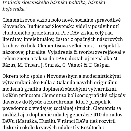
tradíciu slovenského básnika-politika, básnika-
bojovníka
.“
Clementisovou víziou bolo nové, sociálne spravodlivé
Slovensko. Budúcnosť Slovenska videl v pozdvihnutí
chudobného proletariátu. Pre DAV získal celý rad
literátov, intelektuálov, často i z opačných názorových
kruhov, čo bola Clementisova veľká cnosť – rešpekt k
názorovej pluralite. Vyjadrenia či tvorbu zverejňoval v
celom znení a tak sa do DAVu dostali aj mená ako M.
Rázus, M. Urban, J. Smrek, G. Vámoš či T. Gašpar.
Okrem toho spolu s Novomeským a modernistickými
výtvarníkmi ako Fulla a Galanda navrhli originálnu
modernú grafiku doplnenú súdobými výtvarníkmi.
Ďalším prínosom Clementisa boli sociografické zájazdy
davistov do Kysúc a Horehronia, ktoré prispeli k
povedomiu o vtedajšej sociálnej situácii. Clementis sa
zaslúžil aj o doplnenie mladej generácie R10 do radov
DAVu (Matuška, Husák). V rámci DAVu tiež rozvíril
diskusiu okolo krvavých udalostí v Košútoch s