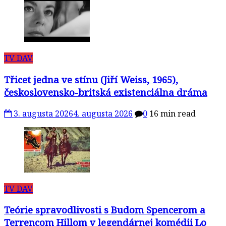
TV DAV
Třicet jedna ve stínu (Jiří Weiss, 1965),
československo-britská existenciálna dráma
3. augusta 2026
4. augusta 2026
0
16 min read
TV DAV
Teórie spravodlivosti s Budom Spencerom a
Terrencom Hillom v legendárnej komédii Lo