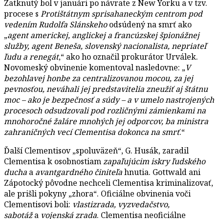
Zatknutý bol v januári po návrate z New Yorku a v tzv.
procese s
Protištátnym sprisahaneckým centrom pod
vedením Rudolfa Slánskeho
odsúdený na smrť ako
„
agent americkej, anglickej a francúzskej špionážnej
služby, agent Beneša, slovenský nacionalista, nepriateľ
ľudu a renegát
,“ ako ho označil prokurátor Urválek.
Novomeský obvinenie komentoval nasledovne: „
V
bezohlavej honbe za centralizovanou mocou, za jej
pevnosťou, neváhali jej predstavitelia zneužiť aj štátnu
moc – ako je bezpečnosť a súdy – a v umelo nastrojených
procesoch odsudzovali pod rozličnými zámienkami na
mnohoročné žaláre mnohých jej odporcov, ba ministra
zahraničných vecí Clementisa dokonca na smrť
.“
Ďalší Clementisov „spoluväzeň“, G. Husák, zaradil
Clementisa k osobnostiam
zapaľujúcim iskry ľudského
ducha
a
avantgardného činiteľa
hnutia. Gottwald ani
Zápotocký pôvodne nechceli Clementisa kriminalizovať,
ale prišli pokyny „zhora“. Oficiálne obvinenia voči
Clementisovi boli:
vlastizrada, vyzvedačstvo,
sabotáž
a
vojenská zrada
. Clementisa neoficiálne