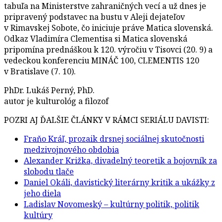
tabuľa na Ministerstve zahraničných vecí a už dnes je
pripravený podstavec na bustu v Aleji dejateľov
v Rimavskej Sobote, čo iniciuje práve Matica slovenská.
Odkaz Vladimíra Clementisa si Matica slovenská
pripomína prednáškou k 120. výročiu v Tisovci (20. 9) a
vedeckou konferenciu MINÁČ 100, CLEMENTIS 120
v Bratislave (7. 10).
PhDr. Lukáš Perný, PhD.
autor je kulturológ a filozof
POZRI AJ ĎALŠIE ČLÁNKY V RÁMCI SERIÁLU DAVISTI:
Fraňo Kráľ, prozaik drsnej sociálnej skutočnosti
medzivojnového obdobia
Alexander Križka, divadelný teoretik a bojovník za
slobodu tlače
Daniel Okáli, davistický literárny kritik a ukážky z
jeho diela
Ladislav Novomeský – kultúrny politik, politik
kultúry