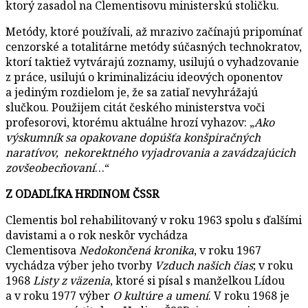
ktorý zasadol na Clementisovu ministerskú stoličku.
Metódy, ktoré používali, až mrazivo začínajú pripomínať
cenzorské a totalitárne metódy súčasných technokratov,
ktorí taktiež vytvárajú zoznamy, usilujú o vyhadzovanie
z práce, usilujú o kriminalizáciu ideových oponentov
a jediným rozdielom je, že sa zatiaľ nevyhrážajú
slučkou. Použijem citát českého ministerstva voči
profesorovi, ktorému aktuálne hrozí vyhazov: „
Ako
výskumník sa opakovane dopúšťa konšpiračných
naratívov, nekorektného vyjadrovania a zavádzajúcich
zovšeobecňovaní
…“
Z ODADLÍKA HRDINOM ČSSR
Clementis bol rehabilitovaný v roku 1963 spolu s ďalšími
davistami a o rok neskôr vychádza
Clementisova
Nedokončená kronika
, v roku 1967
vychádza výber jeho tvorby
Vzduch našich čias
; v roku
1968
Listy z väzenia
, ktoré si písal s manželkou Lídou
a v roku 1977 výber
O kultúre a umení
. V roku 1968 je