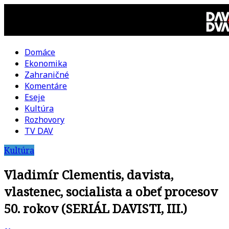
Skip
to
content
Domáce
DAV
Ekonomika
Zahraničné
DVA
Komentáre
Eseje
–
Kultúra
Rozhovory
kultúrno-
TV DAV
Kultúra
politická
Vladimír Clementis, davista,
revue
vlastenec, socialista a obeť procesov
50. rokov (SERIÁL DAVISTI, III.)