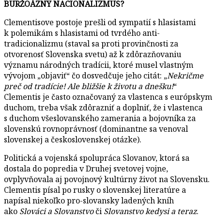
BURŽOÁZNY NACIONALIZMUS?
Clementisove postoje prešli od sympatií s hlasistami
k polemikám s hlasistami od tvrdého anti-
tradicionalizmu (staval sa proti provinčnosti za
otvorenosť Slovenska svetu) až k zdôrazňovaniu
významu národných tradícii, ktoré musel vlastným
vývojom „objaviť“ čo dosvedčuje jeho citát: „
Nekričme
preč od tradície! Ale bližšie k životu a dnešku!
“
Clementis je často označovaný za vlastenca s európskym
duchom, treba však zdôrazniť a doplniť, že i vlastenca
s duchom všeslovanského zamerania a bojovníka za
slovenskú rovnoprávnosť (dominantne sa venoval
slovenskej a československej otázke).
Politická a vojenská spolupráca Slovanov, ktorá sa
dostala do popredia v Druhej svetovej vojne,
ovplyvňovala aj povojnový kultúrny život na Slovensku.
Clementis písal po rusky o slovenskej literatúre a
napísal niekoľko pro-slovansky ladených kníh
ako
Slováci a Slovanstvo
či
Slovanstvo kedysi a teraz
.