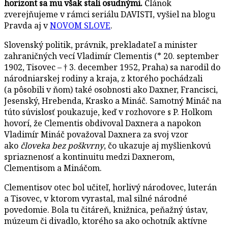
horizont sa mu však stali osudnými.
Článok
zverejňujeme v rámci seriálu DAVISTI, vyšiel na blogu
Pravda aj v
NOVOM SLOVE
.
Slovenský politik, právnik, prekladateľ a minister
zahraničných vecí Vladimír Clementis (* 20. september
1902, Tisovec – † 3. december 1952, Praha) sa narodil do
národniarskej rodiny a kraja, z ktorého pochádzali
(a pôsobili v ňom) také osobnosti ako Daxner, Francisci,
Jesenský, Hrebenda, Krasko a Mináč. Samotný Mináč na
túto súvislosť poukazuje, keď v rozhovore s P. Holkom
hovorí, že Clementis obdivoval Daxnera a napokon
Vladimír Mináč považoval Daxnera za svoj vzor
ako
človeka bez poškvrny
, čo ukazuje aj myšlienkovú
spriaznenosť a kontinuitu medzi Daxnerom,
Clementisom a Mináčom.
Clementisov otec bol učiteľ, horlivý národovec, luterán
a Tisovec, v ktorom vyrastal, mal silné národné
povedomie. Bola tu čitáreň, knižnica, peňažný ústav,
múzeum či divadlo, ktorého sa ako ochotník aktívne