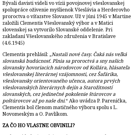
Bývali davisti videli vo vízii povojnovej všeslovanskej
spolupráce oživenie myšlienok Všeslávia a Herderovho
proroctva o víťazstve Slovanov. Už v júni 1945 v Martine
založili Clementis Všeslovanský výbor a v Matici
slovenskej sa vytvorilo Slovanské oddelenie. Pri
zakladaní Všeslovanského združenia v Bratislave
(4.6.1945)
Clementis prehlásil: „
Nastali nové časy. Čaká nás veľká
slovanská budúcnosť. Plnia sa proroctvá a sny našich
slovansky hovoriacich národovcov od Kollára, hlásateľa
všeslovanskej literárnej vzájomnosti, cez Šafárika,
všeslovansky orientovaného učenca, autora prvých
všeslovanských literárnych dejín a Starožitností
slovanských, cez jedinečné pokolenie štúrovcov a
poštúrovcov až po naše dni
.“ Ako uvádza P. Parenička,
Clementis bol členom matičného výboru spolu s L.
Novomeským a O. Pavlíkom.
ZA ČO HO VLASTNE OBVINILI?