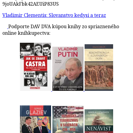
9joUAkFbk42AEUiP83US
Vladimir Clementis: Slovanstvo kedysi a teraz
Podporte DAV DVA kúpou knihy zo spriazneného
online kníhkupectva: