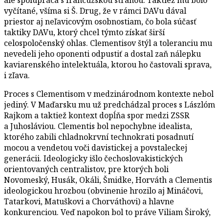
vyčítané, všíma si Š. Drug, že v rámci DAVu dával
priestor aj neľavicovým osobnostiam, čo bola súčasť
taktiky DAVu, ktorý chcel týmto získať širší
celospoločenský ohlas. Clementisov štýl a toleranciu mu
nevedeli jeho oponenti odpustiť a dostal zaň nálepku
kaviarenského intelektuála, ktorou ho častovali sprava,
i zľava.
Proces s Clementisom v medzinárodnom kontexte nebol
jediný. V Maďarsku mu už predchádzal proces s Lászlóm
Rajkom a taktiež kontext dopĺňa spor medzi ZSSR
a Juhosláviou. Clementis bol nepochybne idealista,
ktorého zabili chladnokrvní technokrati posadnutí
mocou a vendetou voči davistickej a povstaleckej
generácii. Ideologicky išlo čechoslovakistických
orientovaných centralistov, pre ktorých boli
Novomeský, Husák, Okáli, Šmidke, Horváth a Clementis
ideologickou hrozbou (obvinenie hrozilo aj Mináčovi,
Tatarkovi, Matuškovi a Chorváthovi) a hlavne
konkurenciou. Veď napokon bol to práve Viliam Široký,