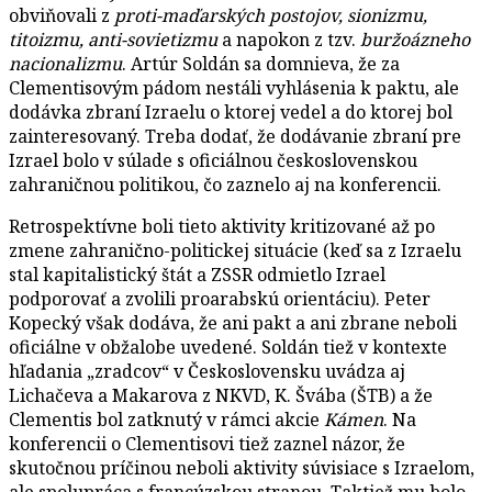
obviňovali z
proti-maďarských postojov, sionizmu,
titoizmu, anti-sovietizmu
a napokon z tzv.
buržoázneho
nacionalizmu
. Artúr Soldán sa domnieva, že za
Clementisovým pádom nestáli vyhlásenia k paktu, ale
dodávka zbraní Izraelu o ktorej vedel a do ktorej bol
zainteresovaný. Treba dodať, že dodávanie zbraní pre
Izrael bolo v súlade s oficiálnou československou
zahraničnou politikou, čo zaznelo aj na konferencii.
Retrospektívne boli tieto aktivity kritizované až po
zmene zahranično-politickej situácie (keď sa z Izraelu
stal kapitalistický štát a ZSSR odmietlo Izrael
podporovať a zvolili proarabskú orientáciu). Peter
Kopecký však dodáva, že ani pakt a ani zbrane neboli
oficiálne v obžalobe uvedené. Soldán tiež v kontexte
hľadania „zradcov“ v Československu uvádza aj
Lichačeva a Makarova z NKVD, K. Švába (ŠTB) a že
Clementis bol zatknutý v rámci akcie
Kámen
. Na
konferencii o Clementisovi tiež zaznel názor, že
skutočnou príčinou neboli aktivity súvisiace s Izraelom,
ale spolupráca s francúzskou stranou. Taktiež mu bolo