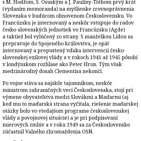
s M. Hodžom, Š. Osuským a J. Paulíny-Tóthom prvý krát
(vydaním memoranda) na myšlienke zrovnoprávnenia
Slovenska v budúcom obnovenom Československu. Vo
Francúzsku je internovaný a neskôr vstupuje do radov
česko-slovenských jednotiek vo Francúzsku (Agde)
a taktiež bol vylúčený zo strany. S manželkou Lídou sa
prepravuje do Spojeného kráľovstva, je opäť
internovaný a prepustený vďaka intervencii česko-
slovenskej exilovej vlády a v rokoch 1941 až 1945 pôsobí
v londýnskom rozhlase ako Peter Hron. Tým však
medzinárodný dosah Clementisa nekončí.
Po vojne stáva sa najskôr tajomníkom, neskôr
ministrom zahraničných vecí Československa, stojí pri
výmene obyvateľstva medzi Slovákmi a Maďarmi (aj
keď mu to maďarská strana vyčítala, riešenie maďarskej
otázky bolo vo vtedajšom programe československej
vlády a povojnovej situácie) a je pri podpisovaní
mierových zmlúv a v roku 1949 sa za Československo
zúčastnil Valného zhromaždenia OSN.