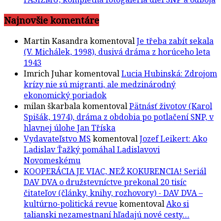
Najnovšie komentáre
Martin Kasandra
komentoval
Je třeba zabít sekala
(V. Michálek, 1998), dusivá dráma z horúceho leta
1943
Imrich Juhar
komentoval
Lucia Hubinská: Zdrojom
krízy nie sú migranti, ale medzinárodný
ekonomický poriadok
milan škarbala
komentoval
Pätnásť životov (Karol
Spišák, 1974), dráma z obdobia po potlačení SNP, v
hlavnej úlohe Jan Tříska
Vydavateľstvo MS
komentoval
Jozef Leikert: Ako
Ladislav Ťažký pomáhal Ladislavovi
Novomeskému
KOOPERÁCIA JE VIAC, NEŽ KOKURENCIA! Seriál
DAV DVA o družstevníctve prekonal 20 tisíc
čitateľov (články, knihy, rozhovory) - DAV DVA –
kultúrno-politická revue
komentoval
Ako si
talianski nezamestnaní hľadajú nové cesty…