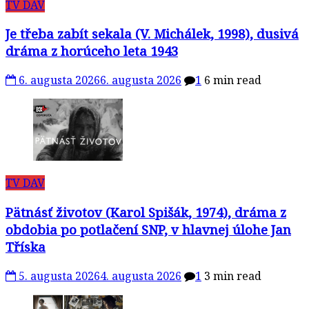
TV DAV
Je třeba zabít sekala (V. Michálek, 1998), dusivá
dráma z horúceho leta 1943
6. augusta 2026
6. augusta 2026
1
6 min read
TV DAV
Pätnásť životov (Karol Spišák, 1974), dráma z
obdobia po potlačení SNP, v hlavnej úlohe Jan
Tříska
5. augusta 2026
4. augusta 2026
1
3 min read