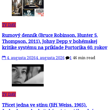
TV DAV
Rumový denník (Bruce Robinson, Hunter S.
Thompson, 2011), Johny Depp v bohémskej
kritike systému na príklade Portorika 60. rokov
4. augusta 2026
4. augusta 2026
1
46 min read
TV DAV
Třicet jedna ve stínu (Jiří Weiss, 1965),