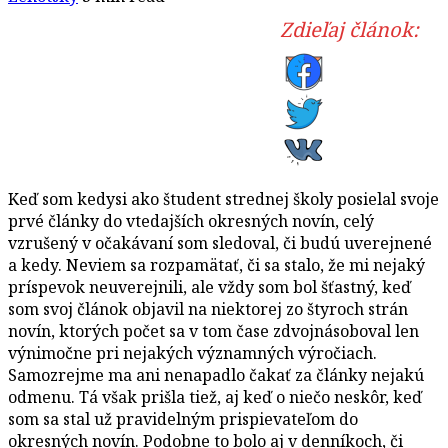
Zdieľaj článok:
Keď som kedysi ako študent strednej školy posielal svoje
prvé články do vtedajších okresných novín, celý
vzrušený v očakávaní som sledoval, či budú uverejnené
a kedy. Neviem sa rozpamätať, či sa stalo, že mi nejaký
príspevok neuverejnili, ale vždy som bol šťastný, keď
som svoj článok objavil na niektorej zo štyroch strán
novín, ktorých počet sa v tom čase zdvojnásoboval len
výnimočne pri nejakých významných výročiach.
Samozrejme ma ani nenapadlo čakať za články nejakú
odmenu. Tá však prišla tiež, aj keď o niečo neskôr, keď
som sa stal už pravidelným prispievateľom do
okresných novín. Podobne to bolo aj v denníkoch, či