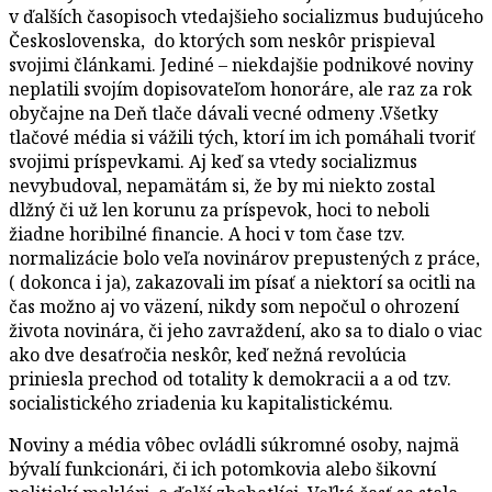
v ďalších časopisoch vtedajšieho socializmus budujúceho
Československa, do ktorých som neskôr prispieval
svojimi článkami. Jediné – niekdajšie podnikové noviny
neplatili svojím dopisovateľom honoráre, ale raz za rok
obyčajne na Deň tlače dávali vecné odmeny .Všetky
tlačové média si vážili tých, ktorí im ich pomáhali tvoriť
svojimi príspevkami. Aj keď sa vtedy socializmus
nevybudoval, nepamätám si, že by mi niekto zostal
dlžný či už len korunu za príspevok, hoci to neboli
žiadne horibilné financie. A hoci v tom čase tzv.
normalizácie bolo veľa novinárov prepustených z práce,
( dokonca i ja), zakazovali im písať a niektorí sa ocitli na
čas možno aj vo väzení, nikdy som nepočul o ohrození
života novinára, či jeho zavraždení, ako sa to dialo o viac
ako dve desaťročia neskôr, keď nežná revolúcia
priniesla prechod od totality k demokracii a a od tzv.
socialistického zriadenia ku kapitalistickému.
Noviny a média vôbec ovládli súkromné osoby, najmä
bývalí funkcionári, či ich potomkovia alebo šikovní