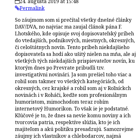
24. augusta 2019 at 15:48
Permalink
So záujmom som si prečítal všetky dnešné články
DAV/DVA, no najviac ma zaujal článok pána F.
Lhotského, kde opisuje svoj dopisovateľský príbeh
do vtedajších, podnikových, miestnych, okresných,
či celoštátnych novín. Tento príbeh niekdajšieho
dopisovateľa sa hodí ako ušitý nielen na mňa, ale aj
všetkých tých niekdajších prispievateľov novín, ku
ktorým dnes po Prevrate pribudli tzv.
investigatívni novinári. Ja som prešiel toho viac a
robil som takmer vo všetkých kategóriách, od
okresných, cez krajské a robil som aj v Roľníckch
novinách i v Roháči, keďže som profesionálnym
humoristom, mimochodom teraz robím
internetový Humorikon. To však ie je podstatné.
Kľúčové je to, že dnes sa nevie komu noviny a ich
tvorcovia patria, respektíve slúžia, kto je ich
majiteľom a akú politiku presadzujú. Samozrejme
záujmy ich vlastníkov a chlebodarcov, najmä