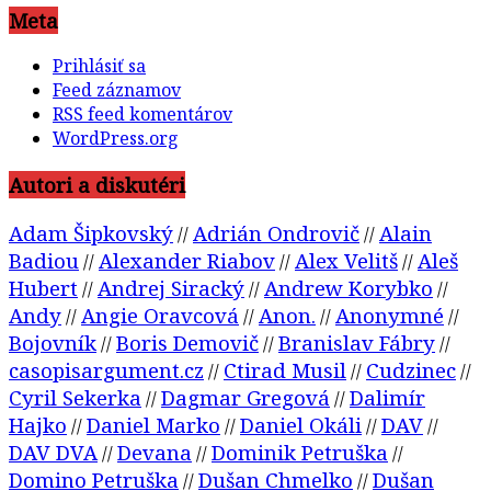
Meta
Prihlásiť sa
Feed záznamov
RSS feed komentárov
WordPress.org
Autori a diskutéri
Adam Šipkovský
Adrián Ondrovič
Alain
//
//
Badiou
Alexander Riabov
Alex Velitš
Aleš
//
//
//
Hubert
Andrej Siracký
Andrew Korybko
//
//
//
Andy
Angie Oravcová
Anon.
Anonymné
//
//
//
//
Bojovník
Boris Demovič
Branislav Fábry
//
//
//
casopisargument.cz
Ctirad Musil
Cudzinec
//
//
//
Cyril Sekerka
Dagmar Gregová
Dalimír
//
//
Hajko
Daniel Marko
Daniel Okáli
DAV
//
//
//
//
DAV DVA
Devana
Dominik Petruška
//
//
//
Domino Petruška
Dušan Chmelko
Dušan
//
//