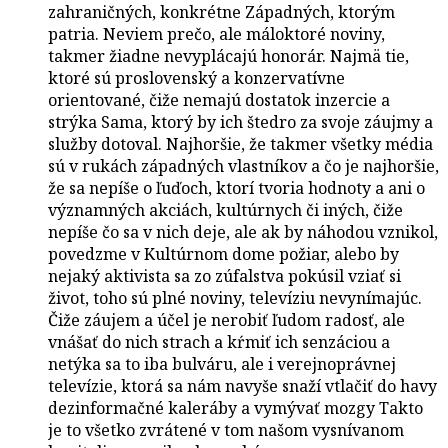
zahraničných, konkrétne Západných, ktorým
patria. Neviem prečo, ale máloktoré noviny,
takmer žiadne nevyplácajú honorár. Najmä tie,
ktoré sú proslovenský a konzervatívne
orientované, čiže nemajú dostatok inzercie a
strýka Sama, ktorý by ich štedro za svoje záujmy a
služby dotoval. Najhoršie, že takmer všetky média
sú v rukách západných vlastníkov a čo je najhoršie,
že sa nepíše o ľuďoch, ktorí tvoria hodnoty a ani o
významných akciách, kultúrnych či iných, čiže
nepíše čo sa v nich deje, ale ak by náhodou vznikol,
povedzme v Kultúrnom dome požiar, alebo by
nejaký aktivista sa zo zúfalstva pokúsil vziať si
život, toho sú plné noviny, televíziu nevynímajúc.
Čiže záujem a účel je nerobiť ľudom radosť, ale
vnášať do nich strach a kŕmiť ich senzáciou a
netýka sa to iba bulváru, ale i verejnoprávnej
televízie, ktorá sa nám navyše snaží vtlačiť do havy
dezinformačné kaleráby a vymývať mozgy Takto
je to všetko zvrátené v tom našom vysnívanom