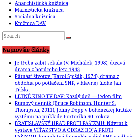
Anarchistická knižnica
Marxistická knižnica
Sociálna knižnica
Knižnica DAV
Najnovšie články
Je třeba zabít sekala (V. Michálek, 1998), dusivá
dráma z horúceho leta 1943
Pätnásť životov (Karol Spišák, 1974), dráma z
obdobia po potlačení SNP, v hlavnej úlohe Jan
Tříska
LETNÉ KINO TV DAV: Každý deň — jeden film
Rumový denník (Bruce Robinson, Hunter S.
Thompson, 2011), Johny Depp v bohémskej kritike
systému na príklade Portorika 60. rokov
BRATISLAVSKÝ HRAD PROTI FAŠIZMU: Návrat k
výstave VÍŤAZSTVO A ODKAZ BOJA PROTI
FAŠIZMU, kompletná fotogaléria diel SNP a odboja