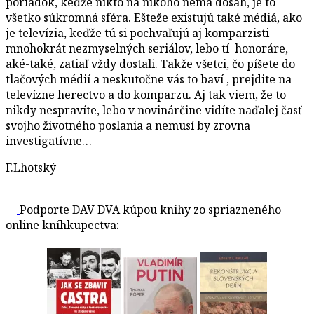
poriadok, keďže nikto na nikoho nemá dosah, je to
všetko súkromná sféra. Ešteže existujú také médiá, ako
je televízia, keďže tú si pochvaľujú aj komparzisti
mnohokrát nezmyselných seriálov, lebo tí honoráre,
aké-také, zatiaľ vždy dostali. Takže všetci, čo píšete do
tlačových médií a neskutočne vás to baví , prejdite na
televízne herectvo a do komparzu. Aj tak viem, že to
nikdy nespravíte, lebo v novinárčine vidíte naďalej časť
svojho životného poslania a nemusí by zrovna
investigatívne…
F.Lhotský
Podporte DAV DVA kúpou knihy zo spriazneného
online kníhkupectva: