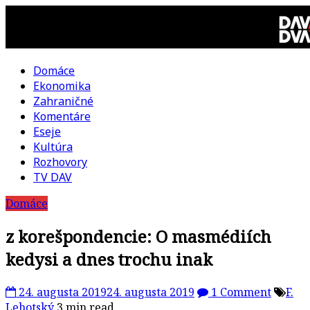
Skip
to
content
Domáce
DAV
Ekonomika
Zahraničné
DVA
Komentáre
Eseje
–
Kultúra
Rozhovory
kultúrno-
TV DAV
Domáce
politická
z korešpondencie: O masmédiích
revue
kedysi a dnes trochu inak
24. augusta 2019
24. augusta 2019
1 Comment
F.
Lehotský
3 min read