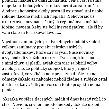
politickí makléri, a ďalší zbohatlíci. Veľká časť sa stala
majetkom bohatých vlastníkov médií zo zahraničia .
A odrazu honoráre akoby prestali existovať. Ani naoko
solídne tlačené média ich neplatia. Nehovoriac už
o okresných novinách, či iných regionálnych médiách.
Možno, neviem, keby ste boli inevestigatívni , ale či by
vám stálo za to riskovať život…..
V jednom z minulých predvolebných období vznikol
celkom zaujímavý projekt celoslovenských
dvojtýždenníkov , ktoré sa nazývali Naše novinky
a vychádzali v každom okrese. Tvorcom, ktorí mali
s nimi zluvu aj platili, avšak čím viac sa blížili voľby
a bolo jasné, že politický subjekt, ktorý projekt
zastrešoval, vo voľbách neuspeje, tým dlhšie sa na
odmeny čakalo až nakoniec neboli žiadne a subjekt ostal
do dnes dlžný všetkým tvorcom tohto projektu nemalé
peniaze….
Skrátka vo sfére tlačených médií si dnes každý robí, čo
chce. Neviem, či v tom niekto niekedy dokáže urobiť