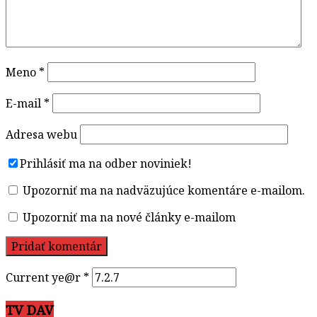
Meno
*
E-mail
*
Adresa webu
Prihlásiť ma na odber noviniek!
Upozorniť ma na nadväzujúce komentáre e-mailom.
Upozorniť ma na nové články e-mailom
Current ye@r
*
TV DAV