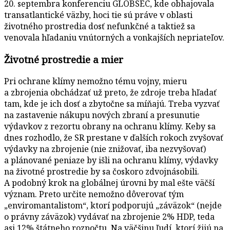
20. septembra konferenciu GLOBSEC, kde obhajovala
transatlantické väzby, hoci tie sú práve v oblasti
životného prostredia dosť nefunkčné a taktiež sa
venovala hľadaniu vnútorných a vonkajších nepriateľov.
Životné prostredie a mier
Pri ochrane klímy nemožno tému vojny, mieru
a zbrojenia obchádzať už preto, že zdroje treba hľadať
tam, kde je ich dosť a zbytočne sa míňajú. Treba vyzvať
na zastavenie nákupu nových zbraní a presunutie
výdavkov z rezortu obrany na ochranu klímy. Keby sa
dnes rozhodlo, že SR prestane v ďalších rokoch zvyšovať
výdavky na zbrojenie (nie znižovať, iba nezvyšovať)
a plánované peniaze by išli na ochranu klímy, výdavky
na životné prostredie by sa čoskoro zdvojnásobili.
A podobný krok na globálnej úrovni by mal ešte väčší
význam. Preto určite nemožno dôverovať tým
„enviromantalistom“, ktorí podporujú „záväzok“ (nejde
o právny záväzok) vydávať na zbrojenie 2% HDP, teda
asi 12% štátneho rozpočtu. Na väčšinu ľudí, ktorí žijú na