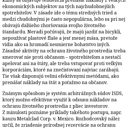
klímy sa objavuje tendencia prenášať náklady z veľkých
ekonomických subjektov na tých najchudobnejších
spotrebiteľov. V zásade ide o tému stredných tried a
medzi chudobnými je často nepopulárna, lebo sa pri nej
obávajú ďalšieho zhoršovania svojho životného
štandardu. Neradi počúvajú, že majú jazdiť na bicykli,
nepoužívať plastové fľaše a jesť menej mäsa, pretože
vidia ako sa hromadí nesmierne bohatstvo iných.
Zásadné aktivity na ochranu životného prostredia treba
smerovať nie proti občanom – spotrebiteľom a nestačí
apelovať ani na štáty, ale treba vstupovať proti veľkým
korporáciám, ktoré na znečisťovaní najviac zarábajú.
Tie však disponujú veľmi efektívnymi metódami, ako
prenášať náklady na štát a poťažmo na občanov.
Známym spôsobom je systém arbitrážnych súdov ISDS,
ktorý možno efektívne využiť k odsunu nákladov na
ochranu životného prostredia z pliec investorov.
Z minulosti poznáme príklady takéhoto postupu, napr.
kauzu Metalclad Corp. v. Mexico. Rozhodcovský nález
určil, že zriadenie prírodnej rezervácie na ochranu