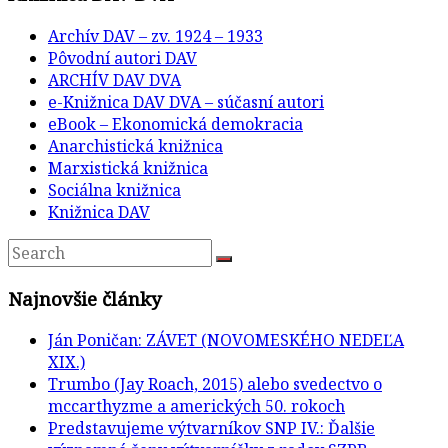
Archív DAV – zv. 1924 – 1933
Pôvodní autori DAV
ARCHÍV DAV DVA
e-Knižnica DAV DVA – súčasní autori
eBook – Ekonomická demokracia
Anarchistická knižnica
Marxistická knižnica
Sociálna knižnica
Knižnica DAV
Najnovšie články
Ján Poničan: ZÁVET (NOVOMESKÉHO NEDEĽA
XIX.)
Trumbo (Jay Roach, 2015) alebo svedectvo o
mccarthyzme a amerických 50. rokoch
Predstavujeme výtvarníkov SNP IV.: Ďalšie