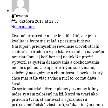
Devana
2. októbra 2019 at 22:57
Permalink
Životné prostredie nie je len dôležité, ale jeho
kvalita je bytostne spätá s prežitím ľudstva.
Nástupom priemyselnej revolúcie človek stratil
spätosť s prírodou a v podstate sa stal jej najväčším
nepriateľom, aj keď bez nej nedokáže prežiť.
Vytvoril sa systém drancovania a obchodovania
nielen s pôdou, ale aj nerastnými surovinami,
založený na egoizme a chamtivosti človeka, ktorý
chce mať stále viac a viac a ničí to, čo mu dáva
život.
Za systematické ničenie planéty a zmeny klímy
môže systém založený na lži, ktorá sa tvári ako
pravda a tvrdí, chamtivosť a egoizmus sú
prirodzené ľudské vlastnosti, vďaka ktorým tento