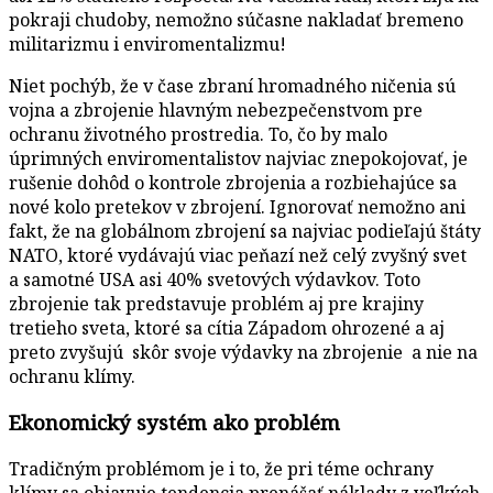
pokraji chudoby, nemožno súčasne nakladať bremeno
militarizmu i enviromentalizmu!
Niet pochýb, že v čase zbraní hromadného ničenia sú
vojna a zbrojenie hlavným nebezpečenstvom pre
ochranu životného prostredia. To, čo by malo
úprimných enviromentalistov najviac znepokojovať, je
rušenie dohôd o kontrole zbrojenia a rozbiehajúce sa
nové kolo pretekov v zbrojení. Ignorovať nemožno ani
fakt, že na globálnom zbrojení sa najviac podieľajú štáty
NATO, ktoré vydávajú viac peňazí než celý zvyšný svet
a samotné USA asi 40% svetových výdavkov. Toto
zbrojenie tak predstavuje problém aj pre krajiny
tretieho sveta, ktoré sa cítia Západom ohrozené a aj
preto zvyšujú skôr svoje výdavky na zbrojenie a nie na
ochranu klímy.
Ekonomický systém ako problém
Tradičným problémom je i to, že pri téme ochrany