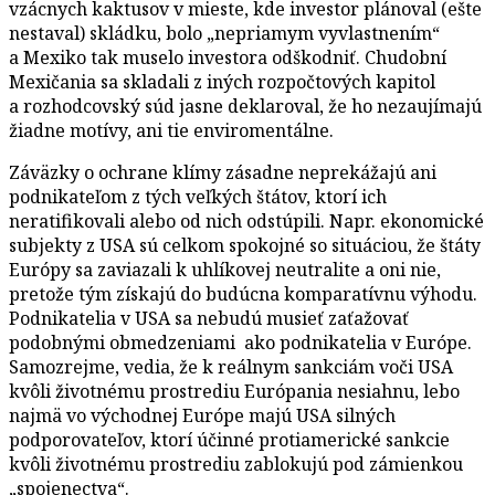
vzácnych kaktusov v mieste, kde investor plánoval (ešte
nestaval) skládku, bolo „nepriamym vyvlastnením“
a Mexiko tak muselo investora odškodniť. Chudobní
Mexičania sa skladali z iných rozpočtových kapitol
a rozhodcovský súd jasne deklaroval, že ho nezaujímajú
žiadne motívy, ani tie enviromentálne.
Záväzky o ochrane klímy zásadne neprekážajú ani
podnikateľom z tých veľkých štátov, ktorí ich
neratifikovali alebo od nich odstúpili. Napr. ekonomické
subjekty z USA sú celkom spokojné so situáciou, že štáty
Európy sa zaviazali k uhlíkovej neutralite a oni nie,
pretože tým získajú do budúcna komparatívnu výhodu.
Podnikatelia v USA sa nebudú musieť zaťažovať
podobnými obmedzeniami ako podnikatelia v Európe.
Samozrejme, vedia, že k reálnym sankciám voči USA
kvôli životnému prostrediu Európania nesiahnu, lebo
najmä vo východnej Európe majú USA silných
podporovateľov, ktorí účinné protiamerické sankcie
kvôli životnému prostrediu zablokujú pod zámienkou
„spojenectva“.