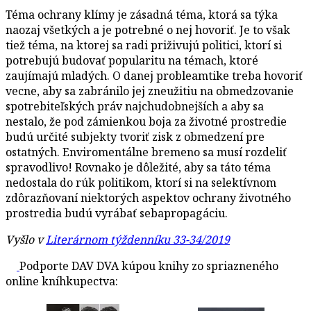
Téma ochrany klímy je zásadná téma, ktorá sa týka
naozaj všetkých a je potrebné o nej hovoriť. Je to však
tiež téma, na ktorej sa radi priživujú politici, ktorí si
potrebujú budovať popularitu na témach, ktoré
zaujímajú mladých. O danej probleamtike treba hovoriť
vecne, aby sa zabránilo jej zneužitiu na obmedzovanie
spotrebiteľských práv najchudobnejších a aby sa
nestalo, že pod zámienkou boja za životné prostredie
budú určité subjekty tvoriť zisk z obmedzení pre
ostatných. Enviromentálne bremeno sa musí rozdeliť
spravodlivo! Rovnako je dôležité, aby sa táto téma
nedostala do rúk politikom, ktorí si na selektívnom
zdôrazňovaní niektorých aspektov ochrany životného
prostredia budú vyrábať sebapropagáciu.
Vyšlo v
Literárnom týždenníku 33-34/2019
Podporte DAV DVA kúpou knihy zo spriazneného
online kníhkupectva: