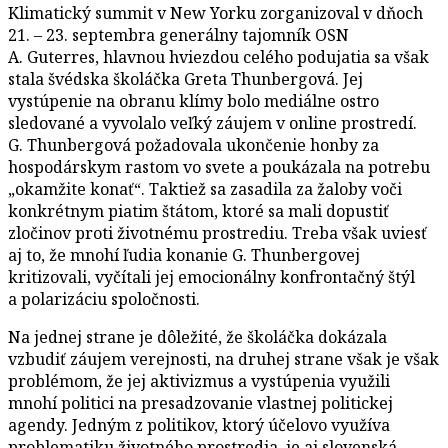
Klimatický summit v New Yorku zorganizoval v dňoch
21. – 23. septembra generálny tajomník OSN
A. Guterres, hlavnou hviezdou celého podujatia sa však
stala švédska školáčka Greta Thunbergová. Jej
vystúpenie na obranu klímy bolo mediálne ostro
sledované a vyvolalo veľký záujem v online prostredí.
G. Thunbergová požadovala ukončenie honby za
hospodárskym rastom vo svete a poukázala na potrebu
„okamžite konať“. Taktiež sa zasadila za žaloby voči
konkrétnym piatim štátom, ktoré sa mali dopustiť
zločinov proti životnému prostrediu. Treba však uviesť
aj to, že mnohí ľudia konanie G. Thunbergovej
kritizovali, vyčítali jej emocionálny konfrontačný štýl
a polarizáciu spoločnosti.
Na jednej strane je dôležité, že školáčka dokázala
vzbudiť záujem verejnosti, na druhej strane však je však
problémom, že jej aktivizmus a vystúpenia využili
mnohí politici na presadzovanie vlastnej politickej
agendy. Jedným z politikov, ktorý účelovo využíva
problematiku životného prostredia, je aj slovenská