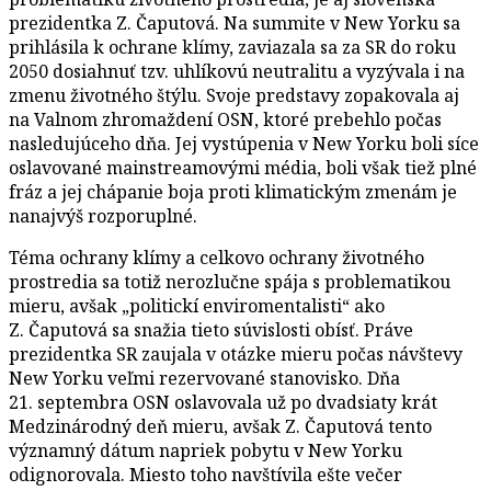
prezidentka Z. Čaputová. Na summite v New Yorku sa
prihlásila k ochrane klímy, zaviazala sa za SR do roku
2050 dosiahnuť tzv. uhlíkovú neutralitu a vyzývala i na
zmenu životného štýlu. Svoje predstavy zopakovala aj
na Valnom zhromaždení OSN, ktoré prebehlo počas
nasledujúceho dňa. Jej vystúpenia v New Yorku boli síce
oslavované mainstreamovými média, boli však tiež plné
fráz a jej chápanie boja proti klimatickým zmenám je
nanajvýš rozporuplné.
Téma ochrany klímy a celkovo ochrany životného
prostredia sa totiž nerozlučne spája s problematikou
mieru, avšak „politickí enviromentalisti“ ako
Z. Čaputová sa snažia tieto súvislosti obísť. Práve
prezidentka SR zaujala v otázke mieru počas návštevy
New Yorku veľmi rezervované stanovisko. Dňa
21. septembra OSN oslavovala už po dvadsiaty krát
Medzinárodný deň mieru, avšak Z. Čaputová tento
významný dátum napriek pobytu v New Yorku
odignorovala. Miesto toho navštívila ešte večer