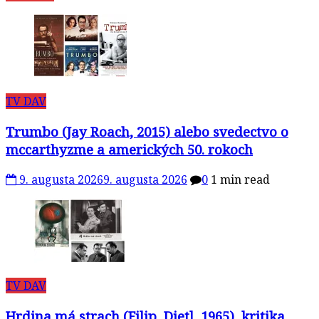
TV DAV
Trumbo (Jay Roach, 2015) alebo svedectvo o
mccarthyzme a amerických 50. rokoch
9. augusta 2026
9. augusta 2026
0
1 min read
TV DAV
Hrdina má strach (Filip, Dietl, 1965), kritika