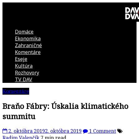
Skip
to
content
Domáce
DAV
Ekonomika
Zahraničné
DVA
Komentáre
Eseje
–
Kultúra
Rozhovory
kultúrno-
TV DAV
Komentáre
politická
Braňo Fábry: Úskalia klimatického
revue
summitu
2. októbra 2019
2. októbra 2019
1 Comment
Radim Valenčík
7 min read