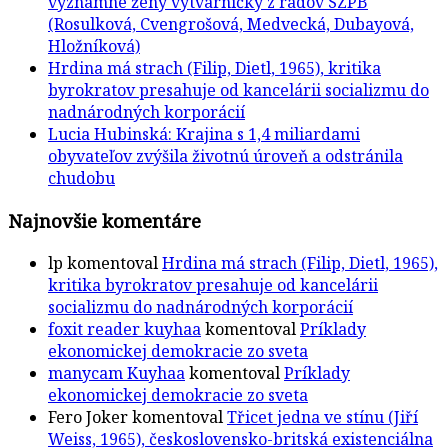
významné ženy výtvarníčky z radov SZPB
(Rosulková, Cvengrošová, Medvecká, Dubayová,
Hložníková)
Hrdina má strach (Filip, Dietl, 1965), kritika
byrokratov presahuje od kancelárii socializmu do
nadnárodných korporácií
Lucia Hubinská: Krajina s 1,4 miliardami
obyvateľov zvýšila životnú úroveň a odstránila
chudobu
Najnovšie komentáre
lp
komentoval
Hrdina má strach (Filip, Dietl, 1965),
kritika byrokratov presahuje od kancelárii
socializmu do nadnárodných korporácií
foxit reader kuyhaa
komentoval
Príklady
ekonomickej demokracie zo sveta
manycam Kuyhaa
komentoval
Príklady
ekonomickej demokracie zo sveta
Fero Joker
komentoval
Třicet jedna ve stínu (Jiří
Weiss, 1965), československo-britská existenciálna