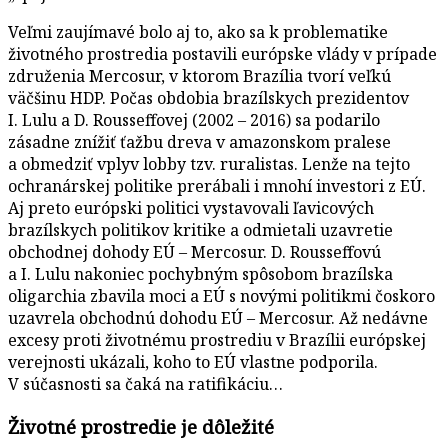
Veľmi zaujímavé bolo aj to, ako sa k problematike
životného prostredia postavili európske vlády v prípade
združenia Mercosur, v ktorom Brazília tvorí veľkú
väčšinu HDP. Počas obdobia brazílskych prezidentov
I. Lulu a D. Rousseffovej (2002 – 2016) sa podarilo
zásadne znížiť ťažbu dreva v amazonskom pralese
a obmedziť vplyv lobby tzv. ruralistas. Lenže na tejto
ochranárskej politike prerábali i mnohí investori z EÚ.
Aj preto európski politici vystavovali ľavicových
brazílskych politikov kritike a odmietali uzavretie
obchodnej dohody EÚ – Mercosur. D. Rousseffovú
a I. Lulu nakoniec pochybným spôsobom brazílska
oligarchia zbavila moci a EÚ s novými politikmi čoskoro
uzavrela obchodnú dohodu EÚ – Mercosur. Až nedávne
excesy proti životnému prostrediu v Brazílii európskej
verejnosti ukázali, koho to EÚ vlastne podporila.
V súčasnosti sa čaká na ratifikáciu…
Životné prostredie je dôležité