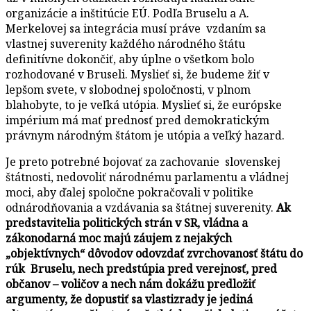
organizácie a inštitúcie EÚ. Podľa Bruselu a A.
Merkelovej sa integrácia musí práve vzdaním sa
vlastnej suverenity každého národného štátu
definitívne dokončiť, aby úplne o všetkom bolo
rozhodované v Bruseli. Myslieť si, že budeme žiť v
lepšom svete, v slobodnej spoločnosti, v plnom
blahobyte, to je veľká utópia. Myslieť si, že európske
impérium má mať prednosť pred demokratickým
právnym národným štátom je utópia a veľký hazard.
Je preto potrebné bojovať za zachovanie slovenskej
štátnosti, nedovoliť národnému parlamentu a vládnej
moci, aby ďalej spoločne pokračovali v politike
odnárodňovania a vzdávania sa štátnej suverenity.
Ak
predstavitelia politických strán v SR, vládna a
zákonodarná moc majú záujem z nejakých
„objektívnych“ dôvodov odovzdať zvrchovanosť štátu do
rúk Bruselu, nech predstúpia pred verejnosť, pred
občanov – voličov a nech nám dokážu predložiť
argumenty, že dopustiť sa vlastizrady je jediná