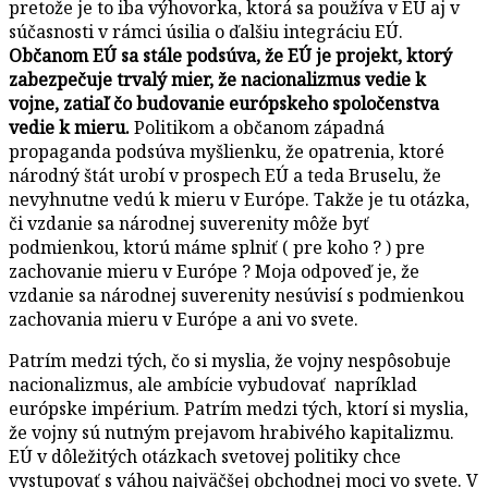
pretože je to iba výhovorka, ktorá sa používa v EÚ aj v
súčasnosti v rámci úsilia o ďalšiu integráciu EÚ.
Občanom EÚ sa stále podsúva, že EÚ je projekt, ktorý
zabezpečuje trvalý mier, že nacionalizmus vedie k
vojne, zatiaľ čo budovanie európskeho spoločenstva
vedie k mieru.
Politikom a občanom západná
propaganda podsúva myšlienku, že opatrenia, ktoré
národný štát urobí v prospech EÚ a teda Bruselu, že
nevyhnutne vedú k mieru v Európe. Takže je tu otázka,
či vzdanie sa národnej suverenity môže byť
podmienkou, ktorú máme splniť ( pre koho ? ) pre
zachovanie mieru v Európe ? Moja odpoveď je, že
vzdanie sa národnej suverenity nesúvisí s podmienkou
zachovania mieru v Európe a ani vo svete.
Patrím medzi tých, čo si myslia, že vojny nespôsobuje
nacionalizmus, ale ambície vybudovať napríklad
európske impérium. Patrím medzi tých, ktorí si myslia,
že vojny sú nutným prejavom hrabivého kapitalizmu.
EÚ v dôležitých otázkach svetovej politiky chce
vystupovať s váhou najväčšej obchodnej moci vo svete. V