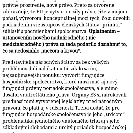
právne prostredie, nové právo. Preto sa otvorene
zdôrazňuje, že EÚ je výtvorom sily práva, čiže v mojom
poňatí, výtvorom konceptuálnej moci tých, čo si dovolili
podriadením si zástupcov členských štátov „prinútiť“
súhlasiť s podmienkami spoločenstva.
Uplatnením –
ustanovením nového nadnárodného ( nie
medzinárodného ) práva sa teda podarilo dosiahnuť to,
čo sa nedosiahlo „mečom a krvou“.
Predstavitelia národných štátov sa bez veľkých
problémov dali nalákať na tú, zdalo sa im,
najzaujímavejšiu ponuku: vytvoriť fungujúce
hospodárske spoločenstvo, ktoré musí mať aj nový
fungujúci právny poriadok spoločenstva, ale mimo
dosahu vnútroštátneho práva. Orgány ES si nárokovali
prednosť nimi vytvorenej legislatívy pred národným
právom, čo platí aj v súčasnosti. Treba dodať, že pre
fungujúce hospodárske spoločenstvo je jeho „srdcom“
problematika jednotného vnútorného trhu aj s jeho
základnými slobodami a určitý poriadok hospodárskej