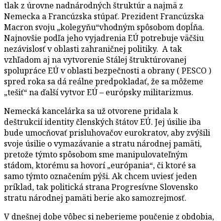
tlak z úrovne nadnárodných štruktúr a najmä z
Nemecka a Francúzska stúpať. Prezident Francúzska
Macron svoju „kolegyňu“vhodným spôsobom dopĺňa.
Najnovšie podľa jeho vyjadrenia EÚ potrebuje väčšiu
nezávislosť v oblasti zahraničnej politiky. A tak
vzhľadom aj na vytvorenie Stálej štruktúrovanej
spolupráce EÚ v oblasti bezpečnosti a obrany ( PESCO )
spred roka sa dá reálne predpokladať, že sa môžeme
„tešiť“ na ďalší vytvor EÚ – európsky militarizmus.
Nemecká kancelárka sa už otvorene pridala k
deštrukcií identity členských štátov EÚ. Jej úsilie iba
bude umocňovať prisluhovačov eurokratov, aby zvýšili
svoje úsilie o vymazávanie a stratu národnej pamäti,
pretože týmto spôsobom sme manipulovateľným
stádom, ktorému sa hovorí „európania“, či ktoré sa
samo týmto označením pýši. Ak chcem uviesť jeden
príklad, tak politická strana Progresívne Slovensko
stratu národnej pamäti berie ako samozrejmosť.
V dnešnej dobe vôbec si neberieme poučenie z obdobia,