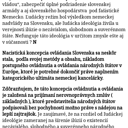
vládou“, zabezpečiť úplné podriadenie slovenskej
armády a aj slovenského hospodárstva pod fašistické
Nemecko. Ľudácky režim bol výsledkom nemeckej
nadvlády na Slovensku, ale ľudácka ideológia živila u
verejnosti ilúzie o nezávislom, slobodnom a suverénnom
štáte. Nefunguje táto ideológia v určitom zmysle ešte aj
v súčasnosti ?
N
Nacistická koncepcia ovládania Slovenska sa neskôr
stala, podľa svojej metódy a obsahu, základom
postupného ovládnutia a ovládania národných štátov v
Európe, ktoré je potrebné dokončiť práve naplnením
kategorického ultimáta nemeckej kancelárky.
Zdôrazňujem, že táto koncepcia ovládnutia a ovládania
je založená na prijímaní nerovnoprávnych zmlúv (
základných ), ktoré predstavitelia národných štátov
podpisovali bez pochybnosti možno práve s nádejou na
lepší zajtrajšok.
Je zaujímavé, že na rozdiel od ľudáckej
ideológie zameranej na šírenie ilúzií o existencií
nezávislého, slobodného a suverénneho národného