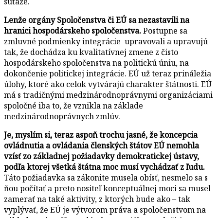
súťaže.
Lenže orgány Spoločenstva či EÚ sa nezastavili na
hranici hospodárskeho spoločenstva.
Postupne sa
zmluvné podmienky integrácie upravovali a upravujú
tak, že dochádza ku kvalitatívnej zmene z čisto
hospodárskeho spoločenstva na politickú úniu, na
dokončenie politickej integrácie. EÚ už teraz prináležia
úlohy, ktoré ako celok vytvárajú charakter štátnosti. EÚ
má s tradičnými medzinárodnoprávnymi organizáciami
spoločné iba to, že vznikla na základe
medzinárodnoprávnych zmlúv.
Je, myslím si, teraz aspoň trochu jasné, že koncepcia
ovládnutia a ovládania členských štátov EÚ nemohla
vzísť zo základnej požiadavky demokratickej ústavy,
podľa ktorej všetká štátna moc musí vychádzať z ľudu.
Táto požiadavka sa zákonite musela obísť, nesmelo sa s
ňou počítať a preto nositeľ konceptuálnej moci sa musel
zamerať na také aktivity, z ktorých bude ako – tak
vyplývať, že EÚ je výtvorom práva a spoločenstvom na