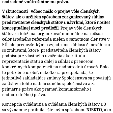
nadradené vnútroštátnemu právu.
V skutočnosti vôbec nešlo o prejav vôle členských
štátov, ale o určitým spôsobom zorganizovaný súhlas
predstaviteľov členských štátov s návrhmi, ktoré nositeľ
konceptuálnej moci predložil.
Prejav vôle členských
štátov sa totiž mal organizovať minimálne na spôsob
celonárodného referenda nielen o samotnom členstve v
EÚ, ale predovšetkým o vyjadrenie súhlasu či nesúhlasu
so zmluvami, ktoré predstavitelia členských štátov
podpisujú z vlastného uváženia ako z titulu
reprezentácie štátu a ďalej o súhlas s prenosom
konkrétnych kompetencií na nadnárodnú úroveň. Bolo
to potrebné urobiť, nakoľko sa predpokladá, že
jednotlivé zakladajúce zmluvy Spoločenstva sa považujú
za Ústavu tohto nadnárodného spoločenstva a za
primárne právo ako prameň komunitárneho (
nadnárodného ) práva.
Koncepcia ovládnutia a ovládania členských štátov EÚ
sa významne posilnila ešte iným spôsobom.
NIEKTO
, ako