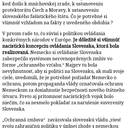
keď došlo k mníchovskej zrade, k ustanoveniu
protektorátu Čiech a Moravy, k ustanoveniu
slovenského fašistického štátu. Čo je potrebné si
všimnúť vzhľadom na fakty z uvedeného obdobia ?
V prvom rade to, čo súvisí s politikou ovládania
konkrétnych národov v Európe.
Je dôležité si všimnúť
nacistickú koncepciu ovládania Slovenska, ktorá bola
realizovaná.
Nemecko si ovládanie Slovenska
zabezpečilo systémom nerovnoprávnych zmlúv vo
forme „ochranného vzťahu.“ Najprv tu bola
nevyhnutnosť, aby si politici na Slovensku, ak mali svoje
ciele, uvedomili, že je potrebné požiadať Nemecko o
ochranu, potom propaganda vlády označovala ochranu
Nemeckom za dosiahnutie bezpečnosti nového štátneho
útvaru. Preto aj prítomnosť nacistických vojsk bolo
niečim, čo sa nesmelo pokladať za narušenie suverenity
Slovenska.
„Ochranná zmluva“ zaväzovala slovenskú vládu „viesť
svoju zahraničnú politiku v úplnej zhode s nemeckou