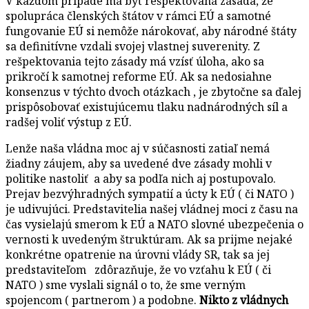
V každom prípade má byť rešpektovaná zásada, že
spolupráca členských štátov v rámci EÚ a samotné
fungovanie EÚ si nemôže nárokovať, aby národné štáty
sa definitívne vzdali svojej vlastnej suverenity. Z
rešpektovania tejto zásady má vzísť úloha, ako sa
prikročí k samotnej reforme EÚ. Ak sa nedosiahne
konsenzus v týchto dvoch otázkach , je zbytočne sa ďalej
prispôsobovať existujúcemu tlaku nadnárodných síl a
radšej voliť výstup z EÚ.
Lenže naša vládna moc aj v súčasnosti zatiaľ nemá
žiadny záujem, aby sa uvedené dve zásady mohli v
politike nastoliť a aby sa podľa nich aj postupovalo.
Prejav bezvýhradných sympatií a úcty k EÚ ( či NATO )
je udivujúci. Predstavitelia našej vládnej moci z času na
čas vysielajú smerom k EÚ a NATO slovné ubezpečenia o
vernosti k uvedeným štruktúram. Ak sa prijme nejaké
konkrétne opatrenie na úrovni vlády SR, tak sa jej
predstaviteľom zdôrazňuje, že vo vzťahu k EÚ ( či
NATO ) sme vyslali signál o to, že sme verným
spojencom ( partnerom ) a podobne.
Nikto z vládnych