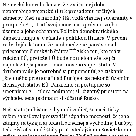
Nemecká kancelárka vie, že v súčasnej dobe
nepotrebuje vojenskú silu k presadeniu určitých
zámerov. Keď sa národný štát vzdá vlastnej suverenity v
prospech EÚ, stratí svoju moc nad správou svojho
územia a jeho ochranou. Politika demokratického
Západu funguje v súlade s politikou Hitlera. V prvom
rade dôjde k tomu, že neobmedzené panstvo nad
priestorom členských štátov EÚ ziska ten, kto má v
rukách EÚ, pretože EÚ bude nositeľom všetkej či
najdôležitejšej moci – moci nového super štátu. V
druhom rade je potrebné si pripomenúť, že získanie
„životného priestoru“ nad Európou sa nekončí územím
členských štátov EÚ. Paralelne sa postupuje so
smernicou A. Hitlera podmaniť si „životný priestor“ na
východe, teda podmaniť si súčasné Rusko.
Naši statoční historici by mali vedieť, že nacistický
režim sa usiloval presvedčiť západné mocnosti, že jeho
záujmy sa týkajú aj oblasti strednej a východnej Európy,
teda získať si malé štáty proti vtedajšiemu Sovietskemu