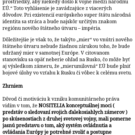
prostriedky, aby niekedy došlo k vojne medzi národmi
EÚ.“ Toto vyhlásenie je zavádzajúce z viacerých
dôvodov. Pri existencií európskeho super štátu národná
identita sa stráca a bude najskôr určitým znakom
regiónu nového štátneho útvaru – impéria.
Dôležitejšie je však to, že takýto „mier“ vo vnútri nového
štátneho útvaru nebude žiadnou zárukou toho, že bude
udržaný mier v samotnej Európe. V citovanom
stanovisku sa opäť neberie ohľad na Rusko, čo môže byť
aj výsledkom zámeru, že „mierumilovná“ EÚ bude plniť
bojové úlohy vo vzťahu k Rusku či vôbec k celému svetu.
Zhrniem
Dôvod či motiváciu k vzniku komunitárneho práva
vidím v tom, že
NOSITELIA konceptuálnej moci (
predstáv o sledovaní svojich ďalekosiahlych zámerov )
po skúsenostiach z druhej svetovej vojny, mali pomerne
jasnú predstavu o tom, aký systém ovládnutia a
ovládania Európy je potrebné zvoliť a postupne