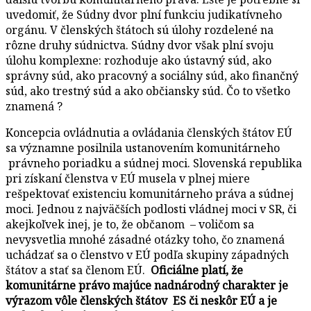
uvedomiť, že Súdny dvor plní funkciu judikatívneho
orgánu. V členských štátoch sú úlohy rozdelené na
rôzne druhy súdnictva. Súdny dvor však plní svoju
úlohu komplexne: rozhoduje ako ústavný súd, ako
správny súd, ako pracovný a sociálny súd, ako finančný
súd, ako trestný súd a ako občiansky súd. Čo to všetko
znamená ?
Koncepcia ovládnutia a ovládania členských štátov EÚ
sa významne posilnila ustanovením komunitárneho
právneho poriadku a súdnej moci. Slovenská republika
pri získaní členstva v EÚ musela v plnej miere
rešpektovať existenciu komunitárneho práva a súdnej
moci. Jednou z najväčších podlosti vládnej moci v SR, či
akejkoľvek inej, je to, že občanom – voličom sa
nevysvetlia mnohé zásadné otázky toho, čo znamená
uchádzať sa o členstvo v EÚ podľa skupiny západných
štátov a stať sa členom EÚ.
Oficiálne platí, že
komunitárne právo majúce nadnárodný charakter je
výrazom vôle členských štátov ES či neskôr EÚ a je