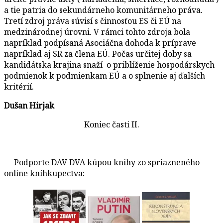
a tie patria do sekundárneho komunitárneho práva.
Tretí zdroj práva súvisí s činnosťou ES či EÚ na
medzinárodnej úrovni. V rámci tohto zdroja bola
napríklad podpísaná Asociáčna dohoda k príprave
napríklad aj SR za člena EÚ. Počas určitej doby sa
kandidátska krajina snaží o priblíženie hospodárskych
podmienok k podmienkam EÚ a o splnenie aj ďalších
kritérií.
Dušan Hirjak
Koniec časti II.
Podporte DAV DVA kúpou knihy zo spriazneného
online kníhkupectva: