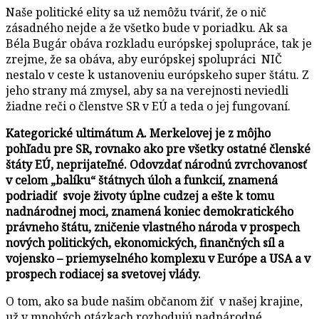
Naše politické elity sa už nemôžu tváriť, že o nič
zásadného nejde a že všetko bude v poriadku. Ak sa
Béla Bugár obáva rozkladu európskej spolupráce, tak je
zrejme, že sa obáva, aby európskej spolupráci NIČ
nestalo v ceste k ustanoveniu európskeho super štátu. Z
jeho strany má zmysel, aby sa na verejnosti neviedli
žiadne reči o členstve SR v EÚ a teda o jej fungovaní.
Kategorické ultimátum A. Merkelovej je z môjho
pohľadu pre SR, rovnako ako pre všetky ostatné členské
štáty EÚ, neprijateľné. Odovzdať národnú zvrchovanosť
v celom „balíku“ štátnych úloh a funkcií, znamená
podriadiť svoje životy úplne cudzej a ešte k tomu
nadnárodnej moci, znamená koniec demokratického
právneho štátu, zničenie vlastného národa v prospech
nových politických, ekonomických, finančných síl a
vojensko – priemyselného komplexu v Európe a USA a v
prospech rodiacej sa svetovej vlády.
O tom, ako sa bude našim občanom žiť v našej krajine,
už v mnohých otázkach rozhodujú nadnárodné