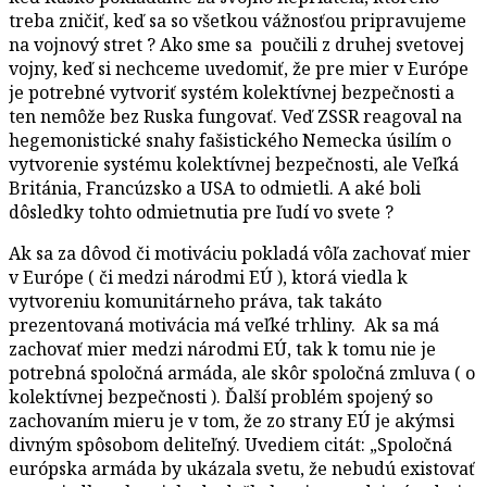
treba zničiť, keď sa so všetkou vážnosťou pripravujeme
na vojnový stret ? Ako sme sa poučili z druhej svetovej
vojny, keď si nechceme uvedomiť, že pre mier v Európe
je potrebné vytvoriť systém kolektívnej bezpečnosti a
ten nemôže bez Ruska fungovať. Veď ZSSR reagoval na
hegemonistické snahy fašistického Nemecka úsilím o
vytvorenie systému kolektívnej bezpečnosti, ale Veľká
Británia, Francúzsko a USA to odmietli. A aké boli
dôsledky tohto odmietnutia pre ľudí vo svete ?
Ak sa za dôvod či motiváciu pokladá vôľa zachovať mier
v Európe ( či medzi národmi EÚ ), ktorá viedla k
vytvoreniu komunitárneho práva, tak takáto
prezentovaná motivácia má veľké trhliny. Ak sa má
zachovať mier medzi národmi EÚ, tak k tomu nie je
potrebná spoločná armáda, ale skôr spoločná zmluva ( o
kolektívnej bezpečnosti ). Ďalší problém spojený so
zachovaním mieru je v tom, že zo strany EÚ je akýmsi
divným spôsobom deliteľný. Uvediem citát: „Spoločná
európska armáda by ukázala svetu, že nebudú existovať