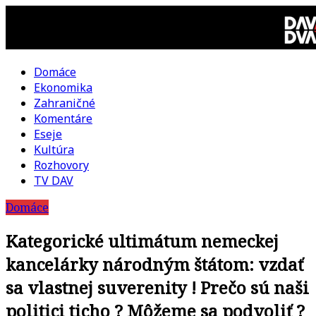
Skip
to
content
Domáce
DAV
Ekonomika
Zahraničné
DVA
Komentáre
Eseje
–
Kultúra
Rozhovory
kultúrno-
TV DAV
Domáce
politická
Kategorické ultimátum nemeckej
revue
kancelárky národným štátom: vzdať
sa vlastnej suverenity ! Prečo sú naši
politici ticho ? Môžeme sa podvoliť ?