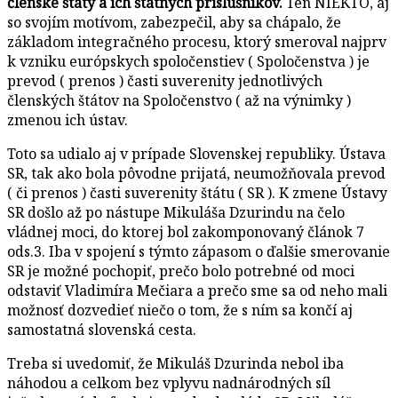
členské štáty a ich štátnych príslušníkov.
Ten NIEKTO, aj
so svojím motívom, zabezpečil, aby sa chápalo, že
základom integračného procesu, ktorý smeroval najprv
k vzniku európskych spoločenstiev ( Spoločenstva ) je
prevod ( prenos ) časti suverenity jednotlivých
členských štátov na Spoločenstvo ( až na výnimky )
zmenou ich ústav.
Toto sa udialo aj v prípade Slovenskej republiky. Ústava
SR, tak ako bola pôvodne prijatá, neumožňovala prevod
( či prenos ) časti suverenity štátu ( SR ). K zmene Ústavy
SR došlo až po nástupe Mikuláša Dzurindu na čelo
vládnej moci, do ktorej bol zakomponovaný článok 7
ods.3. Iba v spojení s týmto zápasom o ďalšie smerovanie
SR je možné pochopiť, prečo bolo potrebné od moci
odstaviť Vladimíra Mečiara a prečo sme sa od neho mali
možnosť dozvedieť niečo o tom, že s ním sa končí aj
samostatná slovenská cesta.
Treba si uvedomiť, že Mikuláš Dzurinda nebol iba
náhodou a celkom bez vplyvu nadnárodných síl