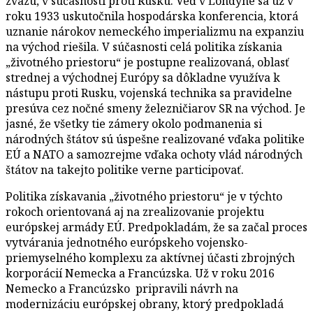
zväzu, v súčasnosti proti Rusku. Veď v Londýne sa už v
roku 1933 uskutočnila hospodárska konferencia, ktorá
uznanie nárokov nemeckého imperializmu na expanziu
na východ riešila. V súčasnosti celá politika získania
„životného priestoru“ je postupne realizovaná, oblasť
strednej a východnej Európy sa dôkladne využíva k
nástupu proti Rusku, vojenská technika sa pravidelne
presúva cez nočné smeny železničiarov SR na východ. Je
jasné, že všetky tie zámery okolo podmanenia si
národných štátov sú úspešne realizované vďaka politike
EÚ a NATO a samozrejme vďaka ochoty vlád národných
štátov na takejto politike verne participovať.
Politika získavania „životného priestoru“ je v týchto
rokoch orientovaná aj na zrealizovanie projektu
európskej armády EÚ. Predpokladám, že sa začal proces
vytvárania jednotného európskeho vojensko-
priemyselného komplexu za aktívnej účasti zbrojných
korporácií Nemecka a Francúzska. Už v roku 2016
Nemecko a Francúzsko pripravili návrh na
modernizáciu európskej obrany, ktorý predpokladá