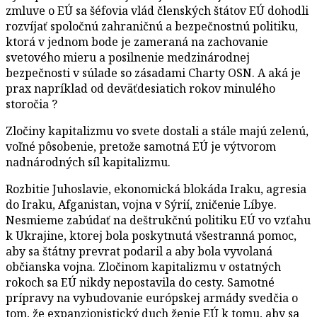
zmluve o EÚ sa šéfovia vlád členských štátov EÚ dohodli
rozvíjať spoločnú zahraničnú a bezpečnostnú politiku,
ktorá v jednom bode je zameraná na zachovanie
svetového mieru a posilnenie medzinárodnej
bezpečnosti v súlade so zásadami Charty OSN. A aká je
prax napríklad od deväťdesiatich rokov minulého
storočia ?
Zločiny kapitalizmu vo svete dostali a stále majú zelenú,
voľné pôsobenie, pretože samotná EÚ je výtvorom
nadnárodných síl kapitalizmu.
Rozbitie Juhoslavie, ekonomická blokáda Iraku, agresia
do Iraku, Afganistan, vojna v Sýrií, zničenie Líbye.
Nesmieme zabúdať na deštrukčnú politiku EÚ vo vzťahu
k Ukrajine, ktorej bola poskytnutá všestranná pomoc,
aby sa štátny prevrat podaril a aby bola vyvolaná
občianska vojna. Zločinom kapitalizmu v ostatných
rokoch sa EÚ nikdy nepostavila do cesty. Samotné
prípravy na vybudovanie európskej armády svedčia o
tom, že expanzionistický duch ženie EÚ k tomu, aby sa