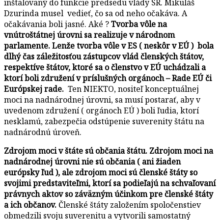
inštalovaný do funkcie predsedu vlády SR. Mikuláš
Dzurinda musel vedieť, čo sa od neho očakáva. A
očakávania boli jasné. Aké ?
Tvorba vôle na
vnútroštátnej úrovni sa realizuje v národnom
parlamente. Lenže tvorba vôle v ES ( neskôr v EÚ ) bola
dlhý čas záležitosťou zástupcov vlád členských štátov,
respektíve štátov, ktoré sa o členstvo v EÚ uchádzali a
ktorí boli združení v príslušných orgánoch – Rade EÚ či
Európskej rade.
Ten NIEKTO, nositeľ konceptuálnej
moci na nadnárodnej úrovni, sa musí postarať, aby v
uvedenom združení ( orgánoch EÚ ) boli ľudia, ktorí
nesklamú, zabezpečia odstúpenie suverenity štátu na
nadnárodnú úroveň.
Zdrojom moci v štáte sú občania štátu. Zdrojom moci na
nadnárodnej úrovni nie sú občania ( ani žiaden
európsky ľud ), ale zdrojom moci sú členské štáty so
svojimi predstaviteľmi, ktorí sa podieľajú na schvaľovaní
právnych aktov so záväzným účinkom pre členské štáty
a ich občanov.
Členské štáty založením spoločenstiev
obmedzili svoju suverenitu a vytvorili samostatný