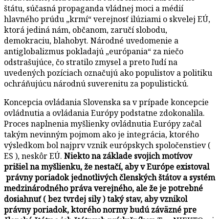
štátu, súčasná propaganda vládnej moci a médií
hlavného prúdu „krmí“ verejnosť ilúziami o skvelej EÚ,
ktorá jediná nám, občanom, zaručí slobodu,
demokraciu, blahobyt. Národné uvedomenie a
antiglobalizmus pokladajú „európania“ za niečo
odstrašujúce, čo stratilo zmysel a preto ľudí na
uvedených pozíciach označujú ako populistov a politiku
ochráňujúcu národnú suverenitu za populistickú.
Koncepcia ovládania Slovenska sa v prípade koncepcie
ovládnutia a ovládania Európy podstatne zdokonalila.
Proces naplnenia myšlienky ovládnutia Európy začal
takým nevinným pojmom ako je integrácia, ktorého
výsledkom bol najprv vznik európskych spoločenstiev (
ES ), neskôr EÚ.
Niekto na základe svojich motívov
prišiel na myšlienku, že nestačí, aby v Európe existoval
právny poriadok jednotlivých členských štátov a systém
medzinárodného práva verejného, ale že je potrebné
dosiahnuť ( bez tvrdej sily ) taký stav, aby vznikol
právny poriadok, ktorého normy budú záväzné pre