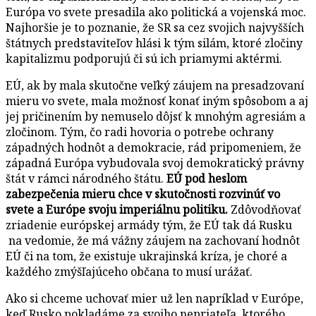
Európa vo svete presadila ako politická a vojenská moc.
Najhoršie je to poznanie, že SR sa cez svojich najvyšších
štátnych predstaviteľov hlási k tým silám, ktoré zločiny
kapitalizmu podporujú či sú ich priamymi aktérmi.
EÚ, ak by mala skutočne veľký záujem na presadzovaní
mieru vo svete, mala možnosť konať iným spôsobom a aj
jej pričinením by nemuselo dôjsť k mnohým agresiám a
zločinom. Tým, čo radi hovoria o potrebe ochrany
západných hodnôt a demokracie, rád pripomeniem, že
západná Európa vybudovala svoj demokratický právny
štát v rámci národného štátu.
EÚ pod heslom
zabezpečenia mieru chce v skutočnosti rozvinúť vo
svete a Európe svoju imperiálnu politiku.
Zdôvodňovať
zriadenie európskej armády tým, že EÚ tak dá Rusku
na vedomie, že má vážny záujem na zachovaní hodnôt
EÚ či na tom, že existuje ukrajinská kríza, je choré a
každého zmýšľajúceho občana to musí urážať.
Ako si chceme uchovať mier už len napríklad v Európe,
keď Rusko pokladáme za svojho nepriateľa, ktorého