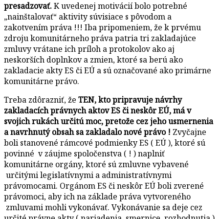
presadzovať.
K uvedenej motivácií bolo potrebné
„nainštalovať“ aktivity súvisiace s pôvodom a
zakotvením práva !!! Iba pripomeniem, že k prvému
zdroju komunitárneho práva patria tri zakladajúce
zmluvy vrátane ich príloh a protokolov ako aj
neskorších doplnkov a zmien, ktoré sa berú ako
zakladacie akty ES či EÚ a sú označované ako primárne
komunitárne právo.
Treba zdôrazniť, že
TEN, kto pripravuje návrhy
zakladacích právnych aktov ES či neskôr EÚ, má v
svojich rukách určitú moc, pretože cez jeho usmernenia
a navrhnutý obsah sa zakladalo nové právo !
Zvyčajne
boli stanovené rámcové podmienky ES ( EÚ ), ktoré sú
povinné v záujme spoločenstva ( ! ) naplniť
komunitárne orgány, ktoré sú zmluvne vybavené
určitými legislatívnymi a administratívnymi
právomocami. Orgánom ES či neskôr EÚ boli zverené
právomoci, aby ich na základe práva vytvoreného
zmluvami mohli vykonávať. Vykonávanie sa deje cez
určité právne akty ( nariadenia, smernice, rozhodnutia )