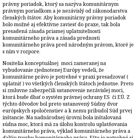
právny poriadok, ktorý sa nazýva komunitárnym
právnym poriadkom a je nezávislý od zákonodarstva
členských štátov. Aby komunitárny právny poriadok
bolo možné aj efektívne zaviesť do praxe, tak bola
presadená zásada priamej uplatniteľnosti
komunitárneho práva a zásada prednosti
komunitárneho práva pred národným právom, ktoré je
s ním v rozpore.
Nositelia konceptuálnej moci zameranej na
vybudovanie zjednotenej Európy vedeli, že
komunitárne právo je potrebné v praxi presadzovať (
uplatniť ) vo všetkých členských štátoch jednotne. Preto
si zmluvne zabezpečili ustanovenie nezávislej moci,
ktorá bude dbať o systém právnej ochrany ES či EÚ. Z
týchto dôvodov bol preto ustanovený Súdny dvor
európskych spoločenstiev a k nemu pribudol Súd prvej
inštancie. Na nadnárodnej úrovni bola inštalovaná
súdna moc, ktorá má za úlohu kontrolu uplatňovania
komunitárneho práva, výklad komunitárneho práva a
ďalšiu tvorbu komunitárneho práva. Ešte je potrebné si