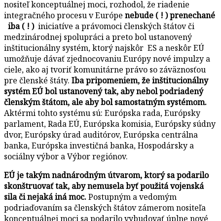
nositeľ konceptuálnej moci, rozhodol, že riadenie
integračného procesu v Európe
nebude ( ! ) prenechané
iba ( ! )
iniciatíve a právomoci členských štátov či
medzinárodnej spolupráci a preto bol ustanovený
inštitucionálny systém, ktorý najskôr ES a neskôr EÚ
umožňuje dávať zjednocovaniu Európy nové impulzy a
ciele, ako aj tvoriť komunitárne právo so záväznosťou
pre členské štáty.
Iba pripomeniem, že inštitucionálny
systém EÚ bol ustanovený tak, aby nebol podriadený
členským štátom, ale aby bol samostatným systémom.
Aktérmi tohto systému sú: Európska rada, Európsky
parlament, Rada EÚ, Európska komisia, Európsky súdny
dvor, Európsky úrad auditórov, Európska centrálna
banka, Európska investičná banka, Hospodársky a
sociálny výbor a Výbor regiónov.
EÚ je takým nadnárodným útvarom, ktorý sa podarilo
skonštruovať tak, aby nemusela byť použitá vojenská
sila či nejaká iná moc.
Postupným a vedomým
podriaďovaním sa členských štátov zámerom nositeľa
konceptuálnej moci sa podarilo vybudovať úplne nové