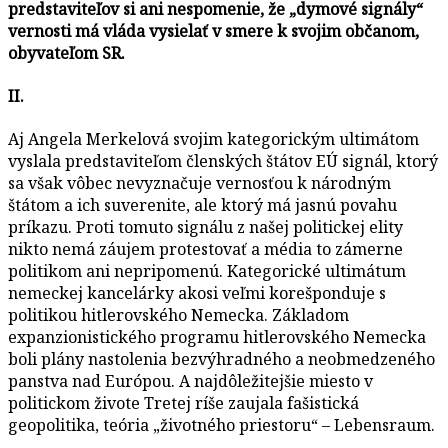
predstaviteľov si ani nespomenie, že „dymové signály“
vernosti má vláda vysielať v smere k svojim občanom,
obyvateľom SR.
II.
Aj Angela Merkelová svojim kategorickým ultimátom
vyslala predstaviteľom členských štátov EÚ signál, ktorý
sa však vôbec nevyznačuje vernosťou k národným
štátom a ich suverenite, ale ktorý má jasnú povahu
príkazu. Proti tomuto signálu z našej politickej elity
nikto nemá záujem protestovať a média to zámerne
politikom ani nepripomenú. Kategorické ultimátum
nemeckej kancelárky akosi veľmi korešponduje s
politikou hitlerovského Nemecka. Základom
expanzionistického programu hitlerovského Nemecka
boli plány nastolenia bezvýhradného a neobmedzeného
panstva nad Európou. A najdôležitejšie miesto v
politickom živote Tretej ríše zaujala fašistická
geopolitika, teória „životného priestoru“ – Lebensraum.