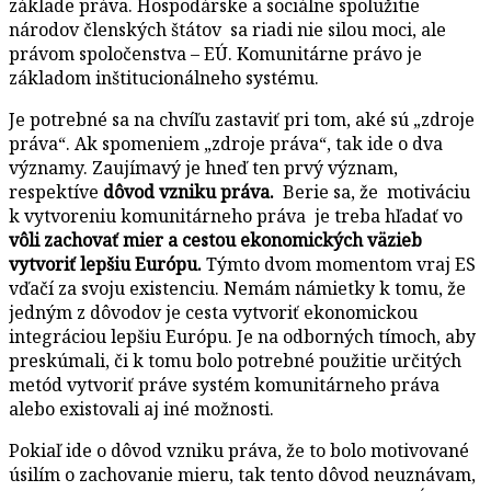
základe práva. Hospodárske a sociálne spolužitie
národov členských štátov sa riadi nie silou moci, ale
právom spoločenstva – EÚ. Komunitárne právo je
základom inštitucionálneho systému.
Je potrebné sa na chvíľu zastaviť pri tom, aké sú „zdroje
práva“. Ak spomeniem „zdroje práva“, tak ide o dva
významy. Zaujímavý je hneď ten prvý význam,
respektíve
dôvod vzniku práva.
Berie sa, že motiváciu
k vytvoreniu komunitárneho práva je treba hľadať vo
vôli zachovať mier a cestou ekonomických väzieb
vytvoriť lepšiu Európu.
Týmto dvom momentom vraj ES
vďačí za svoju existenciu. Nemám námietky k tomu, že
jedným z dôvodov je cesta vytvoriť ekonomickou
integráciou lepšiu Európu. Je na odborných tímoch, aby
preskúmali, či k tomu bolo potrebné použitie určitých
metód vytvoriť práve systém komunitárneho práva
alebo existovali aj iné možnosti.
Pokiaľ ide o dôvod vzniku práva, že to bolo motivované
úsilím o zachovanie mieru, tak tento dôvod neuznávam,