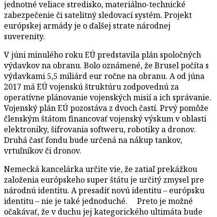
jednotné veliace stredisko, materiálno-technické
zabezpečenie či satelitný sledovací systém. Projekt
európskej armády je o ďalšej strate národnej
suverenity.
V júni minulého roku EÚ predstavila plán spoločných
výdavkov na obranu. Bolo oznámené, že Brusel počíta s
výdavkami 5,5 miliárd eur ročne na obranu. A od júna
2017 má EÚ vojenskú štruktúru zodpovednú za
operatívne plánovanie vojenských misií a ich správanie.
Vojenský plán EÚ pozostáva z dvoch častí. Prvý pomôže
členským štátom financovať vojenský výskum v oblasti
elektroniky, šifrovania softweru, robotiky a dronov.
Druhá časť fondu bude určená na nákup tankov,
vrtuľníkov či dronov.
Nemecká kancelárka určite vie, že zatiaľ prekážkou
založenia európskeho super štátu je určitý zmysel pre
národnú identitu. A presadiť novú identitu – európsku
identitu – nie je také jednoduché. Preto je možné
očakávať, že v duchu jej kategorického ultimáta bude