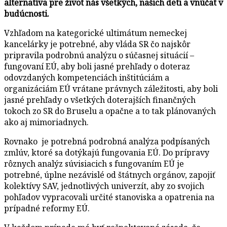
alternatíva pre život nás všetkých, našich deti a vnúčat v
budúcnosti.
Vzhľadom na kategorické ultimátum nemeckej
kancelárky je potrebné, aby vláda SR čo najskôr
pripravila podrobnú analýzu o súčasnej situácií –
fungovaní EÚ, aby boli jasné prehľady o doteraz
odovzdaných kompetenciách inštitúciám a
organizáciám EÚ vrátane právnych záležitosti, aby boli
jasné prehľady o všetkých doterajších finančných
tokoch zo SR do Bruselu a opačne a to tak plánovaných
ako aj mimoriadnych.
Rovnako je potrebná podrobná analýza podpísaných
zmlúv, ktoré sa dotýkajú fungovania EÚ. Do prípravy
rôznych analýz súvisiacich s fungovaním EÚ je
potrebné, úplne nezávislé od štátnych orgánov, zapojiť
kolektívy SAV, jednotlivých univerzít, aby zo svojich
pohľadov vypracovali určité stanoviska a opatrenia na
prípadné reformy EÚ.