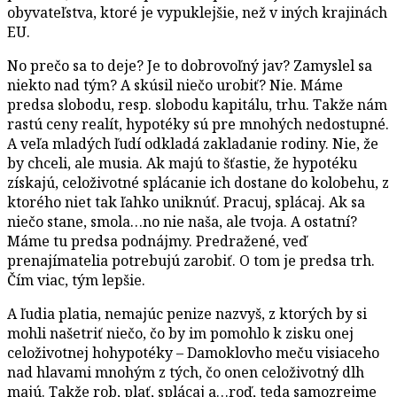
obyvateľstva, ktoré je vypuklejšie, než v iných krajinách
EU.
No prečo sa to deje? Je to dobrovoľný jav? Zamyslel sa
niekto nad tým? A skúsil niečo urobiť? Nie. Máme
predsa slobodu, resp. slobodu kapitálu, trhu. Takže nám
rastú ceny realít, hypotéky sú pre mnohých nedostupné.
A veľa mladých ľudí odkladá zakladanie rodiny. Nie, že
by chceli, ale musia. Ak majú to šťastie, že hypotéku
získajú, celoživotné splácanie ich dostane do kolobehu, z
ktorého niet tak ľahko uniknúť. Pracuj, splácaj. Ak sa
niečo stane, smola…no nie naša, ale tvoja. A ostatní?
Máme tu predsa podnájmy. Predražené, veď
prenajímatelia potrebujú zarobiť. O tom je predsa trh.
Čím viac, tým lepšie.
A ľudia platia, nemajúc penize nazvyš, z ktorých by si
mohli našetriť niečo, čo by im pomohlo k zisku onej
celoživotnej hohypotéky – Damoklovho meču visiaceho
nad hlavami mnohým z tých, čo onen celoživotný dlh
majú. Takže rob, plať, splácaj a…roď, teda samozrejme