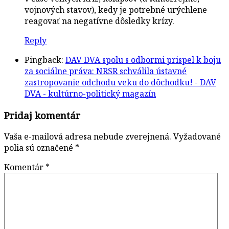
vojnových stavov), kedy je potrebné urýchlene
reagovať na negatívne dôsledky krízy.
Reply
Pingback:
DAV DVA spolu s odbormi prispel k boju
za sociálne práva: NRSR schválila ústavné
zastropovanie odchodu veku do dôchodku! - DAV
DVA - kultúrno-politický magazín
Pridaj komentár
Vaša e-mailová adresa nebude zverejnená.
Vyžadované
polia sú označené
*
Komentár
*