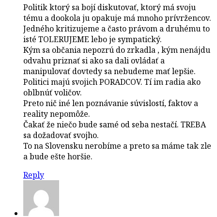
Politik ktorý sa bojí diskutovať, ktorý má svoju
tému a dookola ju opakuje má mnoho prívržencov.
Jedného kritizujeme a často právom a druhému to
isté TOLERUJEME lebo je sympatický.
Kým sa občania nepozrú do zrkadla , kým nenájdu
odvahu priznať si ako sa dali ovládať a
manipulovať dovtedy sa nebudeme mať lepšie.
Politici majú svojich PORADCOV. Tí im radia ako
oblbnúť voličov.
Preto nič iné len poznávanie súvislostí, faktov a
reality nepomôže.
Čakať že niečo bude samé od seba nestačí. TREBA
sa dožadovať svojho.
To na Slovensku nerobíme a preto sa máme tak zle
a bude ešte horšie.
Reply