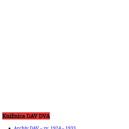
Knižnica DAV DVA
Archív DAV – zv. 1924 – 1933