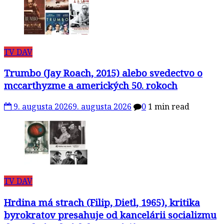
TV DAV
Trumbo (Jay Roach, 2015) alebo svedectvo o
mccarthyzme a amerických 50. rokoch
9. augusta 2026
9. augusta 2026
0
1 min read
TV DAV
Hrdina má strach (Filip, Dietl, 1965), kritika
byrokratov presahuje od kancelárii socializmu