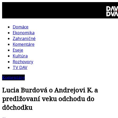
Skip
to
content
Domáce
DAV
Ekonomika
Zahraničné
DVA
Komentáre
Eseje
–
Kultúra
Rozhovory
kultúrno-
TV DAV
Komentáre
politická
Lucia Burdová o Andrejovi K. a
revue
predlžovaní veku odchodu do
dôchodku