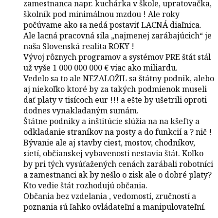
zamestnanca napr. kuchárka v škole, upratovačka,
školník pod minimálnou mzdou ! Ale roky
počúvame ako sa nedá postaviť LACNÁ diaľnica.
Ale lacná pracovná sila „najmenej zarábajúcich“ je
naša Slovenská realita ROKY !
Vývoj rôznych programov a systémov PRE štát stál
už vyše 1 000 000 000 € viac ako miliardu.
Vedelo sa to ale NEZALOŽIL sa štátny podnik, alebo
aj niekoľko ktoré by za takých podmienok museli
dať platy v tisícoch eur !!! a ešte by ušetrili oproti
dodnes vynakladaným sumám.
Štátne podniky a inštitúcie slúžia na na kšefty a
odkladanie straníkov na posty a do funkcií a ? nič !
Bývanie ale aj stavby ciest, mostov, chodníkov,
sietí, občianskej vybavenosti nestavia štát. Koľko
by pri tých vysúťažených cenách zarábali robotníci
a zamestnanci ak by nešlo o zisk ale o dobré platy?
Kto vedie štát rozhodujú občania.
Občania bez vzdelania , vedomostí, zručností a
poznania sú ľahko ovládateľní a manipulovateľní.