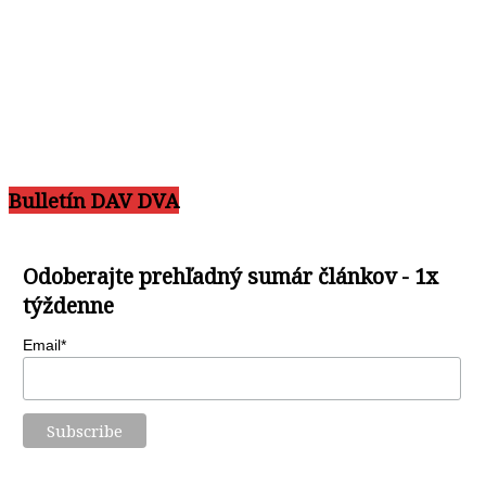
Bulletín DAV DVA
Odoberajte prehľadný sumár článkov - 1x
týždenne
Email*