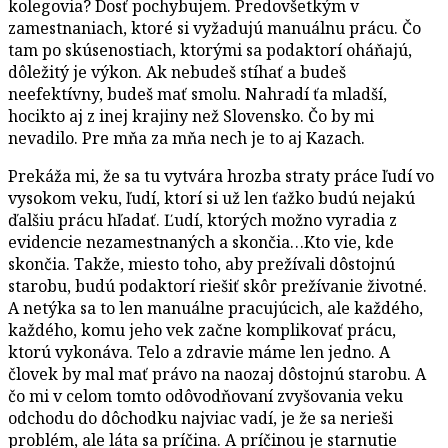
kolegovia? Dosť pochybujem. Predovšetkým v
zamestnaniach, ktoré si vyžadujú manuálnu prácu. Čo
tam po skúsenostiach, ktorými sa podaktorí oháňajú,
dôležitý je výkon. Ak nebudeš stíhať a budeš
neefektívny, budeš mať smolu. Nahradí ťa mladší,
hocikto aj z inej krajiny než Slovensko. Čo by mi
nevadilo. Pre mňa za mňa nech je to aj Kazach.
Prekáža mi, že sa tu vytvára hrozba straty práce ľudí vo
vysokom veku, ľudí, ktorí si už len ťažko budú nejakú
ďalšiu prácu hľadať. Ľudí, ktorých možno vyradia z
evidencie nezamestnaných a skončia…Kto vie, kde
skončia. Takže, miesto toho, aby prežívali dôstojnú
starobu, budú podaktorí riešiť skôr prežívanie životné.
A netýka sa to len manuálne pracujúcich, ale každého,
každého, komu jeho vek začne komplikovať prácu,
ktorú vykonáva. Telo a zdravie máme len jedno. A
človek by mal mať právo na naozaj dôstojnú starobu. A
čo mi v celom tomto odôvodňovaní zvyšovania veku
odchodu do dôchodku najviac vadí, je že sa nerieši
problém, ale láta sa príčina. A príčinou je starnutie