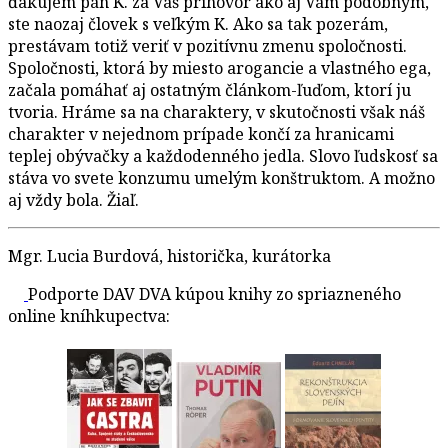
ďakujem pán K. za Váš príhovor ako aj Vám podobným,
ste naozaj človek s veľkým K. Ako sa tak pozerám,
prestávam totiž veriť v pozitívnu zmenu spoločnosti.
Spoločnosti, ktorá by miesto arogancie a vlastného ega,
začala pomáhať aj ostatným článkom-ľuďom, ktorí ju
tvoria. Hráme sa na charaktery, v skutočnosti však náš
charakter v nejednom prípade končí za hranicami
teplej obývačky a každodenného jedla. Slovo ľudskosť sa
stáva vo svete konzumu umelým konštruktom. A možno
aj vždy bola. Žiaľ.
Mgr. Lucia Burdová, historička, kurátorka
Podporte DAV DVA kúpou knihy zo spriazneného
online kníhkupectva: