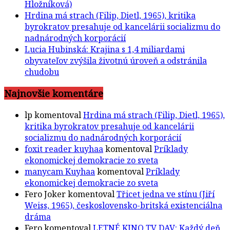
Hložníková)
Hrdina má strach (Filip, Dietl, 1965), kritika
byrokratov presahuje od kancelárii socializmu do
nadnárodných korporácií
Lucia Hubinská: Krajina s 1,4 miliardami
obyvateľov zvýšila životnú úroveň a odstránila
chudobu
Najnovšie komentáre
lp
komentoval
Hrdina má strach (Filip, Dietl, 1965),
kritika byrokratov presahuje od kancelárii
socializmu do nadnárodných korporácií
foxit reader kuyhaa
komentoval
Príklady
ekonomickej demokracie zo sveta
manycam Kuyhaa
komentoval
Príklady
ekonomickej demokracie zo sveta
Fero Joker
komentoval
Třicet jedna ve stínu (Jiří
Weiss, 1965), československo-britská existenciálna
dráma
Fero
komentoval
LETNÉ KINO TV DAV: Každý deň