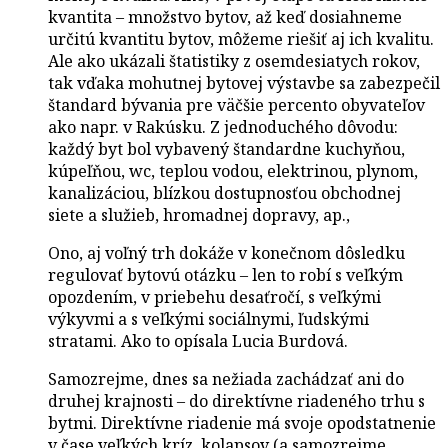
kvantita – množstvo bytov, až keď dosiahneme
určitú kvantitu bytov, môžeme riešiť aj ich kvalitu.
Ale ako ukázali štatistiky z osemdesiatych rokov,
tak vďaka mohutnej bytovej výstavbe sa zabezpečil
štandard bývania pre väčšie percento obyvateľov
ako napr. v Rakúsku. Z jednoduchého dôvodu:
každý byt bol vybavený štandardne kuchyňou,
kúpeľňou, wc, teplou vodou, elektrinou, plynom,
kanalizáciou, blízkou dostupnosťou obchodnej
siete a služieb, hromadnej dopravy, ap.,
Ono, aj voľný trh dokáže v konečnom dôsledku
regulovať bytovú otázku – len to robí s veľkým
opozdením, v priebehu desaťročí, s veľkými
výkyvmi a s veľkými sociálnymi, ľudskými
stratami. Ako to opísala Lucia Burdová.
Samozrejme, dnes sa nežiada zachádzať ani do
druhej krajnosti – do direktívne riadeného trhu s
bytmi. Direktívne riadenie má svoje opodstatnenie
v čase veľkých kríz, kolapsov (a samozrejme,