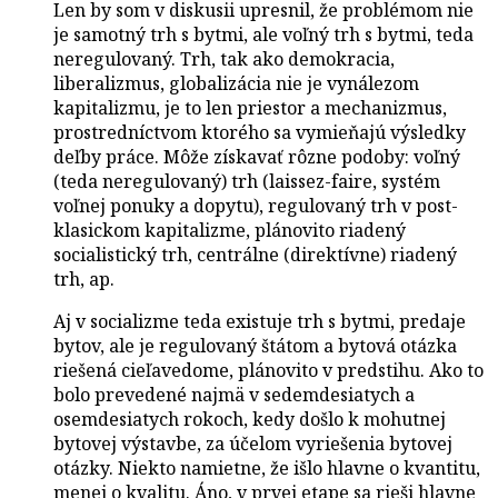
Len by som v diskusii upresnil, že problémom nie
je samotný trh s bytmi, ale voľný trh s bytmi, teda
neregulovaný. Trh, tak ako demokracia,
liberalizmus, globalizácia nie je vynálezom
kapitalizmu, je to len priestor a mechanizmus,
prostredníctvom ktorého sa vymieňajú výsledky
deľby práce. Môže získavať rôzne podoby: voľný
(teda neregulovaný) trh (laissez-faire, systém
voľnej ponuky a dopytu), regulovaný trh v post-
klasickom kapitalizme, plánovito riadený
socialistický trh, centrálne (direktívne) riadený
trh, ap.
Aj v socializme teda existuje trh s bytmi, predaje
bytov, ale je regulovaný štátom a bytová otázka
riešená cieľavedome, plánovito v predstihu. Ako to
bolo prevedené najmä v sedemdesiatych a
osemdesiatych rokoch, kedy došlo k mohutnej
bytovej výstavbe, za účelom vyriešenia bytovej
otázky. Niekto namietne, že išlo hlavne o kvantitu,
menej o kvalitu. Áno, v prvej etape sa rieši hlavne