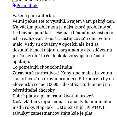
Permalink
Vážená pani autorka.
Veľmi pekne ste to vystihli. Prajem Vám pekný deň.
Najväčším problémom je nájsť ktoré problémy sú
tie hlavné, ponúkať riešenia a hľadať možnosti ako
ich zrealizovať. To naši „zástupcovia“ robia veľmi
málo. Vždy sú odvážny v opozícii ale keď sa
dostanú k moci nájdu si argumenty ako zdôvodniť
prečo nerobiť to čo dookola vo svojich rečiach
opakujú.
Čo potrebujú choudobní ľudia?
Zdravotnú starostlivosť. Keby sme mali zdravotnú
starostlivosť na úrovni priemeru EU zomrelo by na
Slovensku ročne 10000 = desaťtisíc ľudí menej na
odvrátiteľné choroby.
Dobré platy a primeranú životnú úroveň.
Naša vládna vraj sociálna strana dvíha minimálnu
mzdu roky. Napriek TOMU existujú „PLATOVÉ
tabuľky“ zamestnancov štátu kde je plat