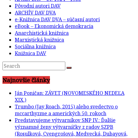
Pôvodní autori DAV
ARCHÍV DAV DVA
e-Knižnica DAV DVA – súčasní autori
eBook – Ekonomická demokracia
Anarchistická knižnica
Marxistická knižnica
Sociálna knižnica
Knižnica DAV
Najnovšie články
Ján Poničan: ZÁVET (NOVOMESKÉHO NEDEĽA
XIX.)
Trumbo (Jay Roach, 2015) alebo svedectvo o
mccarthyzme a amerických 50. rokoch
Predstavujeme výtvarníkov SNP IV.: Ďalšie
významné ženy výtvarníčky z radov SZPB
(Rosulková, Cvengrošová, Medvecká, Dubayová,