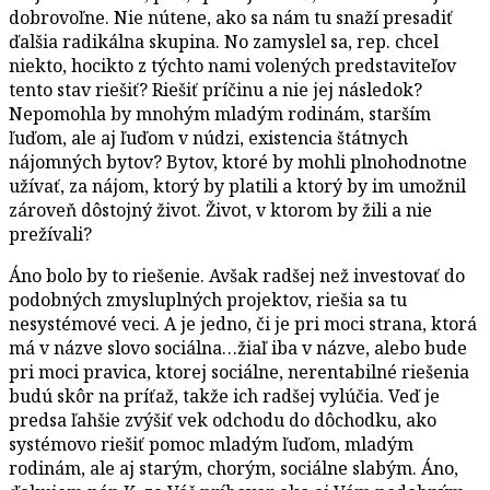
dobrovoľne. Nie nútene, ako sa nám tu snaží presadiť
ďalšia radikálna skupina. No zamyslel sa, rep. chcel
niekto, hocikto z týchto nami volených predstaviteľov
tento stav riešiť? Riešiť príčinu a nie jej následok?
Nepomohla by mnohým mladým rodinám, starším
ľuďom, ale aj ľuďom v núdzi, existencia štátnych
nájomných bytov? Bytov, ktoré by mohli plnohodnotne
užívať, za nájom, ktorý by platili a ktorý by im umožnil
zároveň dôstojný život. Život, v ktorom by žili a nie
prežívali?
Áno bolo by to riešenie. Avšak radšej než investovať do
podobných zmysluplných projektov, riešia sa tu
nesystémové veci. A je jedno, či je pri moci strana, ktorá
má v názve slovo sociálna…žiaľ iba v názve, alebo bude
pri moci pravica, ktorej sociálne, nerentabilné riešenia
budú skôr na príťaž, takže ich radšej vylúčia. Veď je
predsa ľahšie zvýšiť vek odchodu do dôchodku, ako
systémovo riešiť pomoc mladým ľuďom, mladým
rodinám, ale aj starým, chorým, sociálne slabým. Áno,