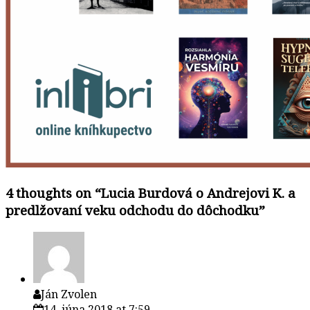
4 thoughts on “
Lucia Burdová o Andrejovi K. a
predlžovaní veku odchodu do dôchodku
”
Ján Zvolen
14. júna 2018 at 7:59