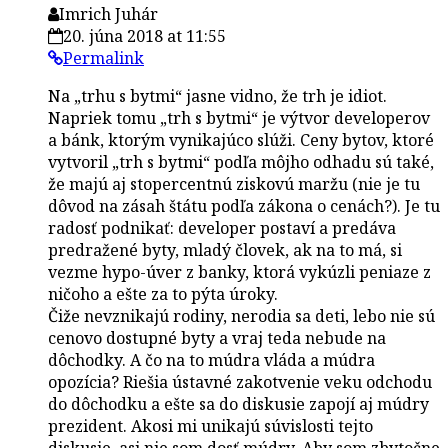
Imrich Juhár
20. júna 2018 at 11:55
Permalink
Na „trhu s bytmi“ jasne vidno, že trh je idiot.
Napriek tomu „trh s bytmi“ je výtvor developerov
a bánk, ktorým vynikajúco slúži. Ceny bytov, ktoré
vytvoril „trh s bytmi“ podľa môjho odhadu sú také,
že majú aj stopercentnú ziskovú maržu (nie je tu
dôvod na zásah štátu podľa zákona o cenách?). Je tu
radosť podnikať: developer postaví a predáva
predražené byty, mladý človek, ak na to má, si
vezme hypo-úver z banky, ktorá vykúzli peniaze z
ničoho a ešte za to pýta úroky.
Čiže nevznikajú rodiny, nerodia sa deti, lebo nie sú
cenovo dostupné byty a vraj teda nebude na
dôchodky. A čo na to múdra vláda a múdra
opozícia? Riešia ústavné zakotvenie veku odchodu
do dôchodku a ešte sa do diskusie zapojí aj múdry
prezident. Akosi mi unikajú súvislosti tejto
diskusie, asi nie som dosť múdry. Aby som zbytočne