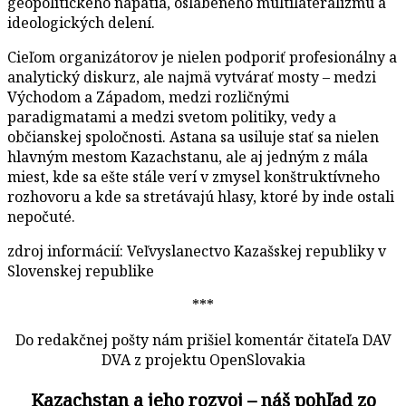
geopolitického napätia, oslabeného multilateralizmu a
ideologických delení.
Cieľom organizátorov je nielen podporiť profesionálny a
analytický diskurz, ale najmä vytvárať mosty – medzi
Východom a Západom, medzi rozličnými
paradigmatami a medzi svetom politiky, vedy a
občianskej spoločnosti. Astana sa usiluje stať sa nielen
hlavným mestom Kazachstanu, ale aj jedným z mála
miest, kde sa ešte stále verí v zmysel konštruktívneho
rozhovoru a kde sa stretávajú hlasy, ktoré by inde ostali
nepočuté.
zdroj informácií: Veľvyslanectvo Kazašskej republiky v
Slovenskej republike
***
Do redakčnej pošty nám prišiel komentár čitateľa DAV
DVA z projektu OpenSlovakia
Kazachstan a jeho rozvoj – náš pohľad zo