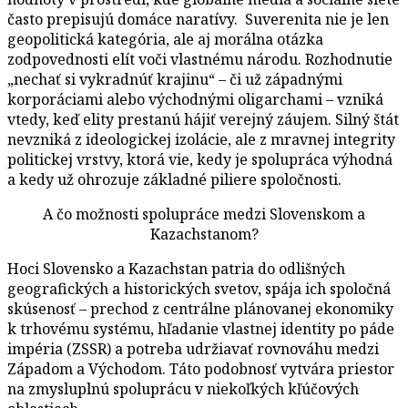
často prepisujú domáce naratívy. Suverenita nie je len
geopolitická kategória, ale aj morálna otázka
zodpovednosti elít voči vlastnému národu. Rozhodnutie
„nechať si vykradnúť krajinu“ – či už západnými
korporáciami alebo východnými oligarchami – vzniká
vtedy, keď elity prestanú hájiť verejný záujem. Silný štát
nevzniká z ideologickej izolácie, ale z mravnej integrity
politickej vrstvy, ktorá vie, kedy je spolupráca výhodná
a kedy už ohrozuje základné piliere spoločnosti.
A čo možnosti spolupráce medzi Slovenskom a
Kazachstanom?
Hoci Slovensko a Kazachstan patria do odlišných
geografických a historických svetov, spája ich spoločná
skúsenosť – prechod z centrálne plánovanej ekonomiky
k trhovému systému, hľadanie vlastnej identity po páde
impéria (ZSSR) a potreba udržiavať rovnováhu medzi
Západom a Východom. Táto podobnosť vytvára priestor
na zmysluplnú spoluprácu v niekoľkých kľúčových