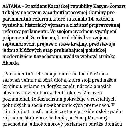
ASTANA – Prezident Kazašskej republiky Kasym-Žomart
Tokajev na prvom zasadnutí pracovnej skupiny pre
parlamentnú reformu, ktoré sa konalo 14. októbra,
vyzdvihol historický význam a zložitosť pripravovanej
reformy parlamentu. Vo svojom úvodnom vystúpení
pripomenul, že reforma, ktorú ohlásil vo svojom
septembrovom prejave o stave krajiny, predstavuje
jednu z kľúčových etáp prebiehajúcej politickej
modernizácie Kazachstanu, uvádza webová stránka
Akorda.
„Parlamentná reforma je mimoriadne dôležitá a
zároveň veľmi náročná úloha, ktorá stojí pred našou
krajinou. Priamo sa dotýka osudu národa a našich
občanov,“ uviedol prezident Tokajev. Zároveň
poznamenal, že Kazachstan pokračuje v rozsiahlych
politických a sociálno-ekonomických premenách. V
rámci tejto transformácie zostane prezidentský systém
základom štátneho zriadenia, pričom plánovaný
prechod na jednokomorový parlament odráža domácu