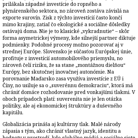
prilákala západné investície do ropného a
plynárenského sektora, no zároveň zostáva závislá na
exporte surovín. Zisk z týchto investícií často končí
mimo krajiny, zatiaľ čo ekologické a sociálne dôsledky
ostávajú doma. Nie je to klasické „vykradnutie“ – skôr
forma asymetrickej výmeny, kde silnejší partner diktuje
podmienky. Podobné procesy možno pozorovať aj v
strednej Európe. Slovensko je súčasťou Európskej únie,
profituje z investícií automobilového priemyslu, no
zároveň čelí riziku, že sa stane „montážnou dielňou“
Európy, bez skutočnej inovačnej autonómie. Na
porovnanie Maďarsko zasa využíva investície z EÚ i
Číny, no usiluje sa o „suverénnu demokraciu“, ktorá má
chrániť domáce rozhodovanie pred vonkajšími tlakmi. V
oboch prípadoch platí: suverenita nie je len otázka
politiky, ale aj ekonomickej štruktúry a duševného
kapitálu.
Globalizácia prináša aj kultúrny tlak. Malé národy
zápasia s tým, ako chrániť vlastný jazyk, identitu a
hodnoty v prostredí, kde globálne médiá a sociálne siete