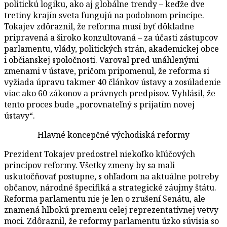
politickú logiku, ako aj globálne trendy – keďže dve
tretiny krajín sveta fungujú na podobnom princípe.
Tokajev zdôraznil, že reforma musí byť dôkladne
pripravená a široko konzultovaná – za účasti zástupcov
parlamentu, vlády, politických strán, akademickej obce
i občianskej spoločnosti. Varoval pred unáhlenými
zmenami v ústave, pričom pripomenul, že reforma si
vyžiada úpravu takmer 40 článkov ústavy a zosúladenie
viac ako 60 zákonov a právnych predpisov. Vyhlásil, že
tento proces bude „porovnateľný s prijatím novej
ústavy“.
Hlavné koncepčné východiská reformy
Prezident Tokajev predostrel niekoľko kľúčových
princípov reformy. Všetky zmeny by sa mali
uskutočňovať postupne, s ohľadom na aktuálne potreby
občanov, národné špecifiká a strategické záujmy štátu.
Reforma parlamentu nie je len o zrušení Senátu, ale
znamená hlbokú premenu celej reprezentatívnej vetvy
moci. Zdôraznil, že reformy parlamentu úzko súvisia so