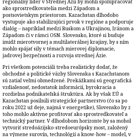
regionálny líder v Strednej Ázii by mohli spolupracovať
ako sprostredkovatelia medzi Západom a
postsovietskym priestorom. Kazachstan dlhodobo
vystupuje ako stabilizujúci prvok v regióne a podporuje
dialóg – napríklad medzi Ruskom a Ukrajinou, Iránom a
Západom či v rámci OSN. Slovensko, ktoré si buduje
imidž mierotvornej a multilaterálnej krajiny, by s ním
mohlo spájať sily v témach mierovej diplomacie,
jadrovej bezpečnosti a rozvoja strednej Ázie.
Pri všetkom potenciáli treba realisticky dodať, že
obchodné a politické väzby Slovenska s Kazachstanom
sú zatiaľ veľmi obmedzené. Prekážkami sú geografická
vzdialenosť, nedostatok informácií, byrokracia a
rozdielna podnikateľská štruktúra. Ak by však EÚ a
Kazachstan posilnili strategické partnerstvo (čo sa po
roku 2022 už deje, najmä v energetike), Slovensko by z
toho mohlo aktívne profitovať ako sprostredkovateľ a
technický partner. V dlhodobom horizonte by sa mohol
vytvoriť stredoázijsko-stredoeurópsky most, založený
na výmene surovín, technológií a know-how – model, v