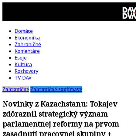
Skip
to
content
Domáce
DAV
Ekonomika
Zahraničné
DVA
Komentáre
Eseje
–
Kultúra
Rozhovory
kultúrno-
TV DAV
Zahraničné
Zahraničné zaujímavé
politická
Novinky z Kazachstanu: Tokajev
revue
zdôraznil strategický význam
parlamentnej reformy na prvom
zasadnutí pracovnej skupiny +