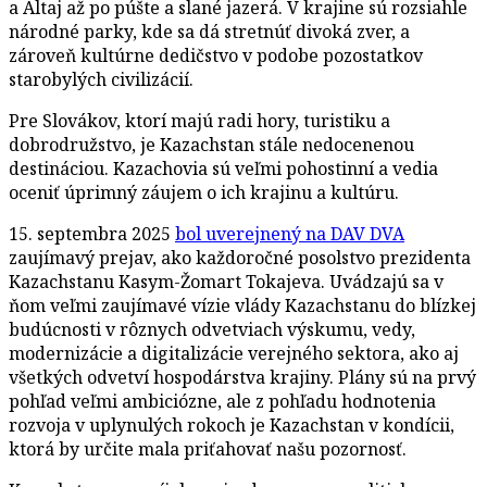
a Altaj až po púšte a slané jazerá. V krajine sú rozsiahle
národné parky, kde sa dá stretnúť divoká zver, a
zároveň kultúrne dedičstvo v podobe pozostatkov
starobylých civilizácií.
Pre Slovákov, ktorí majú radi hory, turistiku a
dobrodružstvo, je Kazachstan stále nedocenenou
destináciou. Kazachovia sú veľmi pohostinní a vedia
oceniť úprimný záujem o ich krajinu a kultúru.
15. septembra 2025
bol uverejnený na DAV DVA
zaujímavý prejav, ako každoročné posolstvo prezidenta
Kazachstanu Kasym-Žomart Tokajeva. Uvádzajú sa v
ňom veľmi zaujímavé vízie vlády Kazachstanu do blízkej
budúcnosti v rôznych odvetviach výskumu, vedy,
modernizácie a digitalizácie verejného sektora, ako aj
všetkých odvetví hospodárstva krajiny. Plány sú na prvý
pohľad veľmi ambiciózne, ale z pohľadu hodnotenia
rozvoja v uplynulých rokoch je Kazachstan v kondícii,
ktorá by určite mala priťahovať našu pozornosť.