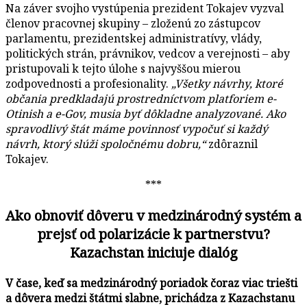
Na záver svojho vystúpenia prezident Tokajev vyzval
členov pracovnej skupiny – zloženú zo zástupcov
parlamentu, prezidentskej administratívy, vlády,
politických strán, právnikov, vedcov a verejnosti – aby
pristupovali k tejto úlohe s najvyššou mierou
zodpovednosti a profesionality.
„Všetky návrhy, ktoré
občania predkladajú prostredníctvom platforiem e-
Otinish a e-Gov, musia byť dôkladne analyzované. Ako
spravodlivý štát máme povinnosť vypočuť si každý
návrh, ktorý slúži spoločnému dobru,“
zdôraznil
Tokajev.
***
Ako obnoviť dôveru v medzinárodný systém a
prejsť od polarizácie k partnerstvu?
Kazachstan iniciuje dialóg
V čase, keď sa medzinárodný poriadok čoraz viac triešti
a dôvera medzi štátmi slabne, prichádza z Kazachstanu