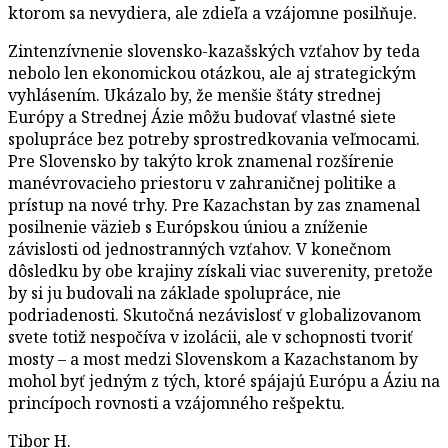
ktorom sa nevydiera, ale zdieľa a vzájomne posilňuje.
Zintenzívnenie slovensko-kazašských vzťahov by teda
nebolo len ekonomickou otázkou, ale aj strategickým
vyhlásením. Ukázalo by, že menšie štáty strednej
Európy a Strednej Ázie môžu budovať vlastné siete
spolupráce bez potreby sprostredkovania veľmocami.
Pre Slovensko by takýto krok znamenal rozšírenie
manévrovacieho priestoru v zahraničnej politike a
prístup na nové trhy. Pre Kazachstan by zas znamenal
posilnenie väzieb s Európskou úniou a zníženie
závislosti od jednostranných vzťahov. V konečnom
dôsledku by obe krajiny získali viac suverenity, pretože
by si ju budovali na základe spolupráce, nie
podriadenosti. Skutočná nezávislosť v globalizovanom
svete totiž nespočíva v izolácii, ale v schopnosti tvoriť
mosty – a most medzi Slovenskom a Kazachstanom by
mohol byť jedným z tých, ktoré spájajú Európu a Áziu na
princípoch rovnosti a vzájomného rešpektu.
Tibor H.