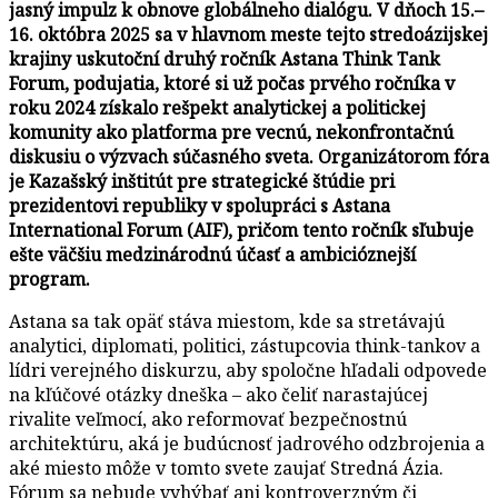
jasný impulz k obnove globálneho dialógu. V dňoch 15.–
16. októbra 2025 sa v hlavnom meste tejto stredoázijskej
krajiny uskutoční druhý ročník Astana Think Tank
Forum, podujatia, ktoré si už počas prvého ročníka v
roku 2024 získalo rešpekt analytickej a politickej
komunity ako platforma pre vecnú, nekonfrontačnú
diskusiu o výzvach súčasného sveta. Organizátorom fóra
je Kazašský inštitút pre strategické štúdie pri
prezidentovi republiky v spolupráci s Astana
International Forum (AIF), pričom tento ročník sľubuje
ešte väčšiu medzinárodnú účasť a ambicióznejší
program.
Astana sa tak opäť stáva miestom, kde sa stretávajú
analytici, diplomati, politici, zástupcovia think-tankov a
lídri verejného diskurzu, aby spoločne hľadali odpovede
na kľúčové otázky dneška – ako čeliť narastajúcej
rivalite veľmocí, ako reformovať bezpečnostnú
architektúru, aká je budúcnosť jadrového odzbrojenia a
aké miesto môže v tomto svete zaujať Stredná Ázia.
Fórum sa nebude vyhýbať ani kontroverzným či