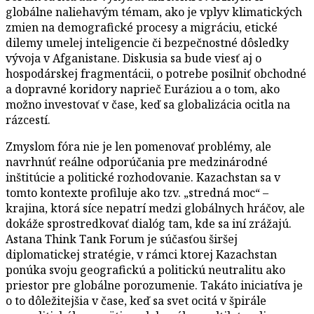
globálne naliehavým témam, ako je vplyv klimatických
zmien na demografické procesy a migráciu, etické
dilemy umelej inteligencie či bezpečnostné dôsledky
vývoja v Afganistane. Diskusia sa bude viesť aj o
hospodárskej fragmentácii, o potrebe posilniť obchodné
a dopravné koridory naprieč Euráziou a o tom, ako
možno investovať v čase, keď sa globalizácia ocitla na
rázcestí.
Zmyslom fóra nie je len pomenovať problémy, ale
navrhnúť reálne odporúčania pre medzinárodné
inštitúcie a politické rozhodovanie. Kazachstan sa v
tomto kontexte profiluje ako tzv. „stredná moc“ –
krajina, ktorá síce nepatrí medzi globálnych hráčov, ale
dokáže sprostredkovať dialóg tam, kde sa iní zrážajú.
Astana Think Tank Forum je súčasťou širšej
diplomatickej stratégie, v rámci ktorej Kazachstan
ponúka svoju geografickú a politickú neutralitu ako
priestor pre globálne porozumenie. Takáto iniciatíva je
o to dôležitejšia v čase, keď sa svet ocitá v špirále