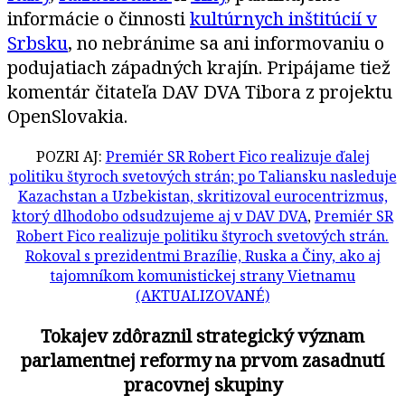
informácie o činnosti
kultúrnych inštitúcií v
Srbsku
, no nebránime sa ani informovaniu o
podujatiach západných krajín. Pripájame tiež
komentár čitateľa DAV DVA Tibora z projektu
OpenSlovakia.
POZRI AJ:
Premiér SR Robert Fico realizuje ďalej
politiku štyroch svetových strán; po Taliansku nasleduje
Kazachstan a Uzbekistan, skritizoval eurocentrizmus,
ktorý dlhodobo odsudzujeme aj v DAV DVA
,
Premiér SR
Robert Fico realizuje politiku štyroch svetových strán.
Rokoval s prezidentmi Brazílie, Ruska a Činy, ako aj
tajomníkom komunistickej strany Vietnamu
(AKTUALIZOVANÉ)
Tokajev zdôraznil strategický význam
parlamentnej reformy na prvom zasadnutí
pracovnej skupiny