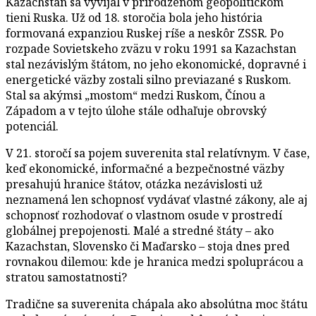
Kazachstan sa vyvíjal v prirodzenom geopolitickom
tieni Ruska. Už od 18. storočia bola jeho história
formovaná expanziou Ruskej ríše a neskôr ZSSR. Po
rozpade Sovietskeho zväzu v roku 1991 sa Kazachstan
stal nezávislým štátom, no jeho ekonomické, dopravné i
energetické väzby zostali silno previazané s Ruskom.
Stal sa akýmsi „mostom“ medzi Ruskom, Čínou a
Západom a v tejto úlohe stále odhaľuje obrovský
potenciál.
V 21. storočí sa pojem suverenita stal relatívnym. V čase,
keď ekonomické, informačné a bezpečnostné väzby
presahujú hranice štátov, otázka nezávislosti už
neznamená len schopnosť vydávať vlastné zákony, ale aj
schopnosť rozhodovať o vlastnom osude v prostredí
globálnej prepojenosti. Malé a stredné štáty – ako
Kazachstan, Slovensko či Maďarsko – stoja dnes pred
rovnakou dilemou: kde je hranica medzi spoluprácou a
stratou samostatnosti?
Tradične sa suverenita chápala ako absolútna moc štátu