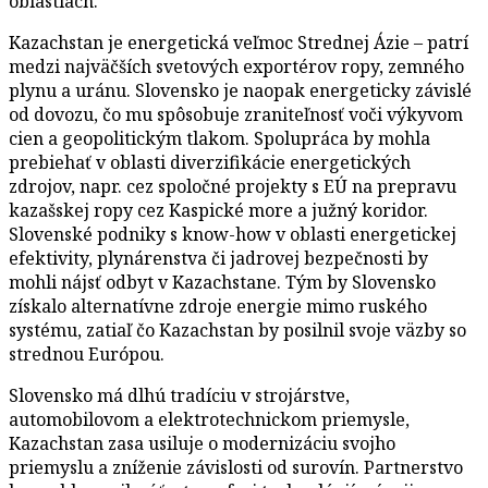
oblastiach.
Kazachstan je energetická veľmoc Strednej Ázie – patrí
medzi najväčších svetových exportérov ropy, zemného
plynu a uránu. Slovensko je naopak energeticky závislé
od dovozu, čo mu spôsobuje zraniteľnosť voči výkyvom
cien a geopolitickým tlakom. Spolupráca by mohla
prebiehať v oblasti diverzifikácie energetických
zdrojov, napr. cez spoločné projekty s EÚ na prepravu
kazašskej ropy cez Kaspické more a južný koridor.
Slovenské podniky s know-how v oblasti energetickej
efektivity, plynárenstva či jadrovej bezpečnosti by
mohli nájsť odbyt v Kazachstane. Tým by Slovensko
získalo alternatívne zdroje energie mimo ruského
systému, zatiaľ čo Kazachstan by posilnil svoje väzby so
strednou Európou.
Slovensko má dlhú tradíciu v strojárstve,
automobilovom a elektrotechnickom priemysle,
Kazachstan zasa usiluje o modernizáciu svojho
priemyslu a zníženie závislosti od surovín. Partnerstvo