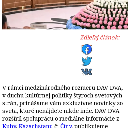
Zdieľaj článok:
V rámci medzinárodného rozmeru DAV DVA,
v duchu kultúrnej politiky štyroch svetových
strán, prinášame vám exkluzívne novinky zo
sveta, ktoré nenájdete nikde inde. DAV DVA
rozšíril spoluprácu o mediálne informácie z
Kuby
,
Kazachstanu
či
Číny
, publikujeme