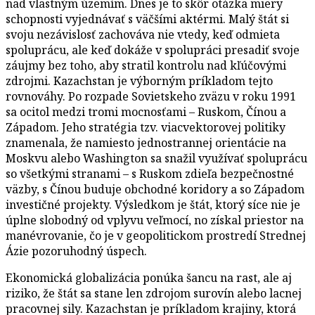
nad vlastným územím. Dnes je to skôr otázka miery
schopnosti vyjednávať s väčšími aktérmi. Malý štát si
svoju nezávislosť zachováva nie vtedy, keď odmieta
spoluprácu, ale keď dokáže v spolupráci presadiť svoje
záujmy bez toho, aby stratil kontrolu nad kľúčovými
zdrojmi. Kazachstan je výborným príkladom tejto
rovnováhy. Po rozpade Sovietskeho zväzu v roku 1991
sa ocitol medzi tromi mocnosťami – Ruskom, Čínou a
Západom. Jeho stratégia tzv. viacvektorovej politiky
znamenala, že namiesto jednostrannej orientácie na
Moskvu alebo Washington sa snažil využívať spoluprácu
so všetkými stranami – s Ruskom zdieľa bezpečnostné
väzby, s Čínou buduje obchodné koridory a so Západom
investičné projekty. Výsledkom je štát, ktorý síce nie je
úplne slobodný od vplyvu veľmocí, no získal priestor na
manévrovanie, čo je v geopolitickom prostredí Strednej
Ázie pozoruhodný úspech.
Ekonomická globalizácia ponúka šancu na rast, ale aj
riziko, že štát sa stane len zdrojom surovín alebo lacnej
pracovnej sily. Kazachstan je príkladom krajiny, ktorá