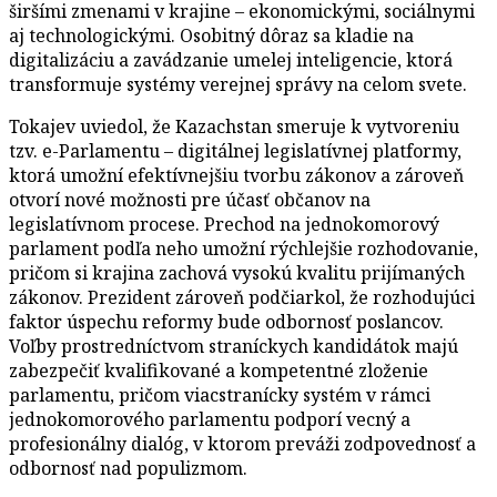
širšími zmenami v krajine – ekonomickými, sociálnymi
aj technologickými. Osobitný dôraz sa kladie na
digitalizáciu a zavádzanie umelej inteligencie, ktorá
transformuje systémy verejnej správy na celom svete.
Tokajev uviedol, že Kazachstan smeruje k vytvoreniu
tzv. e-Parlamentu – digitálnej legislatívnej platformy,
ktorá umožní efektívnejšiu tvorbu zákonov a zároveň
otvorí nové možnosti pre účasť občanov na
legislatívnom procese. Prechod na jednokomorový
parlament podľa neho umožní rýchlejšie rozhodovanie,
pričom si krajina zachová vysokú kvalitu prijímaných
zákonov. Prezident zároveň podčiarkol, že rozhodujúci
faktor úspechu reformy bude odbornosť poslancov.
Voľby prostredníctvom straníckych kandidátok majú
zabezpečiť kvalifikované a kompetentné zloženie
parlamentu, pričom viacstranícky systém v rámci
jednokomorového parlamentu podporí vecný a
profesionálny dialóg, v ktorom preváži zodpovednosť a
odbornosť nad populizmom.