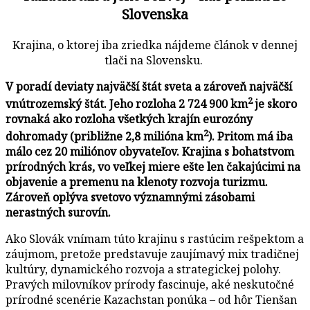
Slovenska
Krajina, o ktorej iba zriedka nájdeme článok v dennej
tlači na Slovensku.
V poradí deviaty najväčší štát sveta a zároveň najväčší
2
vnútrozemský štát. Jeho rozloha 2 724 900 km
je skoro
rovnaká ako rozloha všetkých krajín eurozóny
2
dohromady (približne 2,8 milióna km
). Pritom má iba
málo cez 20 miliónov obyvateľov. Krajina s bohatstvom
prírodných krás, vo veľkej miere ešte len čakajúcimi na
objavenie a premenu na klenoty rozvoja turizmu.
Zároveň oplýva svetovo významnými zásobami
nerastných surovín.
Ako Slovák vnímam túto krajinu s rastúcim rešpektom a
záujmom, pretože predstavuje zaujímavý mix tradičnej
kultúry, dynamického rozvoja a strategickej polohy.
Pravých milovníkov prírody fascinuje, aké neskutočné
prírodné scenérie Kazachstan ponúka – od hôr Tienšan