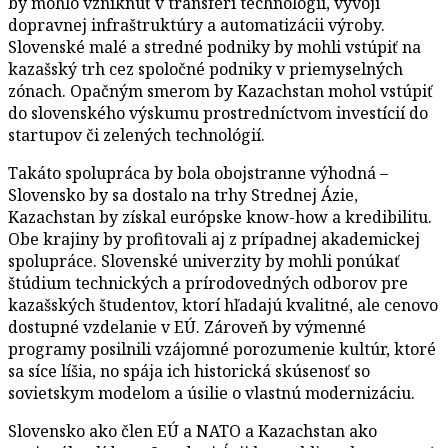
by mohlo vzniknúť v transferi technológií, vývoji
dopravnej infraštruktúry a automatizácii výroby.
Slovenské malé a stredné podniky by mohli vstúpiť na
kazašský trh cez spoločné podniky v priemyselných
zónach. Opačným smerom by Kazachstan mohol vstúpiť
do slovenského výskumu prostredníctvom investícií do
startupov či zelených technológií.
Takáto spolupráca by bola obojstranne výhodná –
Slovensko by sa dostalo na trhy Strednej Ázie,
Kazachstan by získal európske know-how a kredibilitu.
Obe krajiny by profitovali aj z prípadnej akademickej
spolupráce. Slovenské univerzity by mohli ponúkať
štúdium technických a prírodovedných odborov pre
kazašských študentov, ktorí hľadajú kvalitné, ale cenovo
dostupné vzdelanie v EÚ. Zároveň by výmenné
programy posilnili vzájomné porozumenie kultúr, ktoré
sa síce líšia, no spája ich historická skúsenosť so
sovietskym modelom a úsilie o vlastnú modernizáciu.
Slovensko ako člen EÚ a NATO a Kazachstan ako