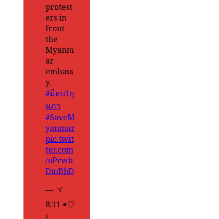
protest
ers in
front
the
Myanm
ar
embass
y.
#ม็อบ1กุ
มภา
#SaveM
yanmar
pic.twit
ter.com
/oPrwb
DmBhD
— ヾ
8:11 ⌯♡
꒰