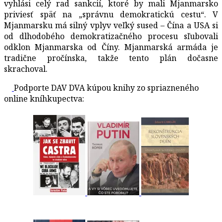
vyhlási celý rad sankcií, ktoré by mali Mjanmarsko
priviesť späť na „správnu demokratickú cestu“. V
Mjanmarsku má silný vplyv veľký sused – Čína a USA si
od dlhodobého demokratizačného procesu sľubovali
odklon Mjanmarska od Číny. Mjanmarská armáda je
tradične pročínska, takže tento plán dočasne
skrachoval.
Podporte DAV DVA kúpou knihy zo spriazneného
online kníhkupectva: