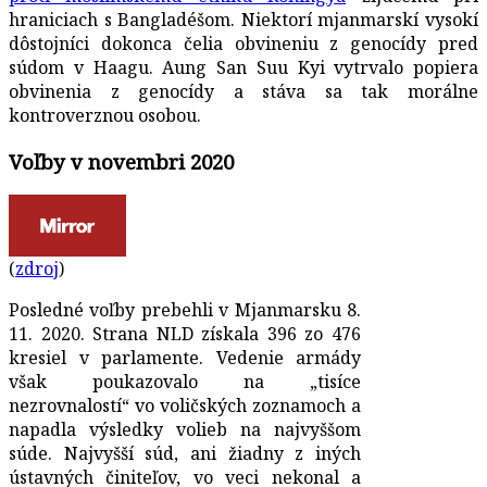
hraniciach s Bangladéšom. Niektorí mjanmarskí vysokí
dôstojníci dokonca čelia obvineniu z genocídy pred
súdom v Haagu. Aung San Suu Kyi vytrvalo popiera
obvinenia z genocídy a stáva sa tak morálne
kontroverznou osobou.
Voľby v novembri 2020
(
zdroj
)
Posledné voľby prebehli v Mjanmarsku 8.
11. 2020. Strana NLD získala 396 zo 476
kresiel v parlamente. Vedenie armády
však poukazovalo na „tisíce
nezrovnalostí“ vo voličských zoznamoch a
napadla výsledky volieb na najvyššom
súde. Najvyšší súd, ani žiadny z iných
ústavných činiteľov, vo veci nekonal a