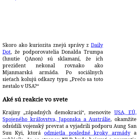
Skoro ako kuriozita znejú správy z
Daily
Dot
, že podporovatelia Donalda Trumpa
(hnutie QAnon) sú sklamaní, že ich
prezident nekonal rovnako ako
Mjanmarská armáda. Po sociálnych
sieťach kolujú odkazy typu „Prečo sa toto
nestalo v USA?“
Aké sú reakcie vo svete
Krajiny „západných demokracií“, menovite
USA, EÚ,
Spojeného kráľovstva, Japonska a Austrálie
, okamžite
odsúdili vojenský prevrat a vyjadrili podporu Aung San
Suu Kyi, ktorá
odmietla posledné kroky armády
a