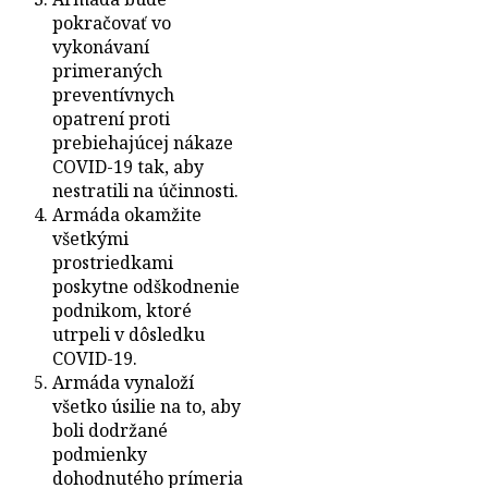
pokračovať vo
vykonávaní
primeraných
preventívnych
opatrení proti
prebiehajúcej nákaze
COVID-19 tak, aby
nestratili na účinnosti.
Armáda okamžite
všetkými
prostriedkami
poskytne odškodnenie
podnikom, ktoré
utrpeli v dôsledku
COVID-19.
Armáda vynaloží
všetko úsilie na to, aby
boli dodržané
podmienky
dohodnutého prímeria