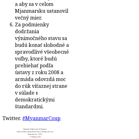
a aby sa v celom
Mjanmarsku ustanovil
večný mier.
Za podmienky
dodržania
výnimočného stavu sa
budú konať slobodné a
spravodlivé všeobecné
voľby, ktoré budú
prebiehať podľa
ústavy z roku 2008 a
armáda odovzdá moc
do rúk víťaznej strane
v súlade s
demokratickými
štandardmi.
Twitter.
#MyanmarCoup