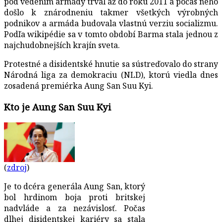
pod vedením armády trval až do roku 2011 a počas neho
došlo k znárodneniu takmer všetkých výrobných
podnikov a armáda budovala vlastnú verziu socializmu.
Podľa wikipédie sa v tomto období Barma stala jednou z
najchudobnejších krajín sveta.
Protestné a disidentské hnutie sa sústreďovalo do strany
Národná liga za demokraciu (NLD), ktorú viedla dnes
zosadená premiérka Aung San Suu Kyi.
Kto je Aung San Suu Kyi
(
zd
r
oj
)
Je to dcéra generála Aung San, ktorý
bol hrdinom boja proti britskej
nadvláde a za nezávislosť. Počas
dlhej disidentskej kariéry sa stala