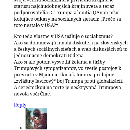
statusu najchudobnejších krajín sveta a teraz
podporovatelia D. Trumpa z hnutia QAnon píšu
kolujúce odkazy na sociálnych sieťach: „Prečo sa
toto nestalo v USA?“
Kto teda vlastne v USA usiluje o socializmus?
Ako sa domnievajú mnohí diskutéri na slovenských
a českých sociálnych sieťach a web diskusiách sú to
jednoznačne demokrati Bidena.
Ako si ale potom vysvetliť želania a túžby
Trumpových sympatizantov, vo svetle postojov k
prevratu v Mjanmarsku a k tomu si pridajme
„zvláštny ľavicový“ boj Trumpa proti globalizácii.
A čerešničkou na torte je neskrývaná Trumpova
nevôľa voči Číne.
Reply