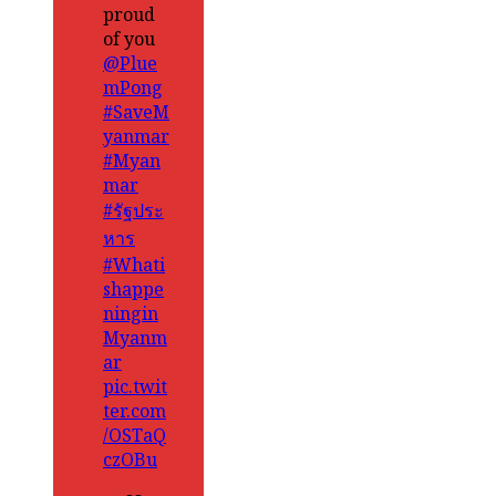
proud
of you
@Plue
mPong
#SaveM
yanmar
#Myan
mar
#รัฐประ
หาร
#Whati
shappe
ningin
Myanm
ar
pic.twit
ter.com
/OSTaQ
czOBu