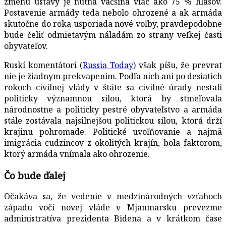
zmenu ústavy je nutná väčšina viac ako 75 % hlasov.
Postavenie armády teda nebolo ohrozené a ak armáda
skutočne do roka usporiada nové voľby, pravdepodobne
bude čeliť odmietavým náladám zo strany veľkej časti
obyvateľov.
Ruskí komentátori (
Russia Today
) však píšu, že prevrat
nie je žiadnym prekvapením. Podľa nich ani po desiatich
rokoch civilnej vlády v štáte sa civilné úrady nestali
politicky významnou silou, ktorá by stmeľovala
národnostne a politicky pestré obyvateľstvo a armáda
stále zostávala najsilnejšou politickou silou, ktorá drží
krajinu pohromade. Politické uvoľňovanie a najmä
imigrácia cudzincov z okolitých krajín, bola faktorom,
ktorý armáda vnímala ako ohrozenie.
Čo bude ďalej
Očakáva sa, že vedenie v medzinárodných vzťahoch
západu voči novej vláde v Mjanmarsku prevezme
administratíva prezidenta Bidena a v krátkom čase