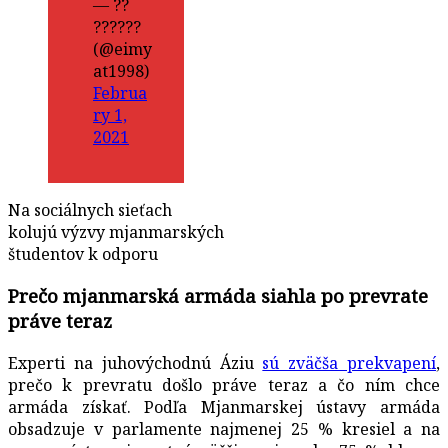
— ??
??????
(@eimy
at1998)
Februa
ry 1,
2021
Na sociálnych sieťach
kolujú výzvy mjanmarských
študentov k odporu
Prečo mjanmarská armáda siahla po prevrate
práve teraz
Experti na juhovýchodnú Áziu
sú zväčša prekvapení
,
prečo k prevratu došlo práve teraz a čo ním chce
armáda získať. Podľa Mjanmarskej ústavy armáda
obsadzuje v parlamente najmenej 25 % kresiel a na