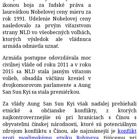
ikonou boja za ľudské práva a
laureátkou Nobelovej ceny mieru za
rok 1991. Udelenie Nobelovej ceny
nasledovalo za prvým víťazstvom
strany NLD vo všeobecných voľbách,
ktorých výsledok ale vládnuca
armáda odmietla uznať.
Armáda postupne odovzdávala moc
civilnej vláde od roku 2011 a v roku
2015 sa NLD stala jasným víťazom
volieb, obsadila väčšinu kresiel v
dvojkomorovom parlamente a Aung
San Suu Kyi sa stala premiérkou.
Za vlády Aung San Suu Kyi však naďalej prebiehali
etnické a občianske konflikty, z ktorých
najkontroverznejšie sú pri hraniciach s Čínou s
obyvateľmi čínskej národnosti, ktoré sú potenciálnym
zdrojom konfliktu s Čínou, ale najznámejší je
konflikt
proti moslimskému etniku Rohingya
žijúcemu pri