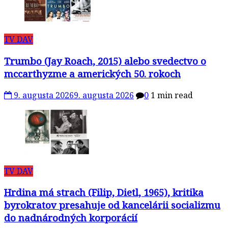
TV DAV
Trumbo (Jay Roach, 2015) alebo svedectvo o
mccarthyzme a amerických 50. rokoch
9. augusta 2026
9. augusta 2026
0
1 min read
TV DAV
Hrdina má strach (Filip, Dietl, 1965), kritika
byrokratov presahuje od kancelárii socializmu
do nadnárodných korporácií