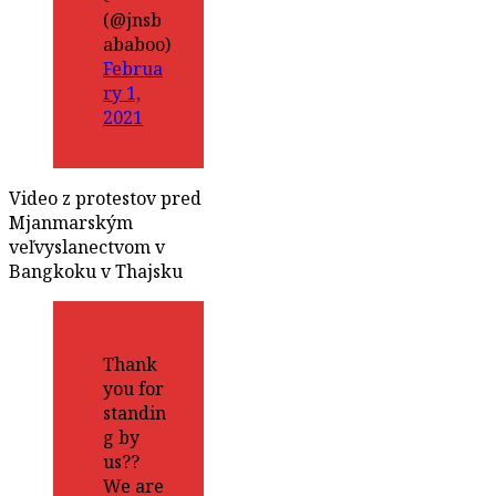
(@jnsb
ababoo)
Februa
ry 1,
2021
Video z protestov pred
Mjanmarským
veľvyslanectvom v
Bangkoku v Thajsku
Thank
you for
standin
g by
us??
We are