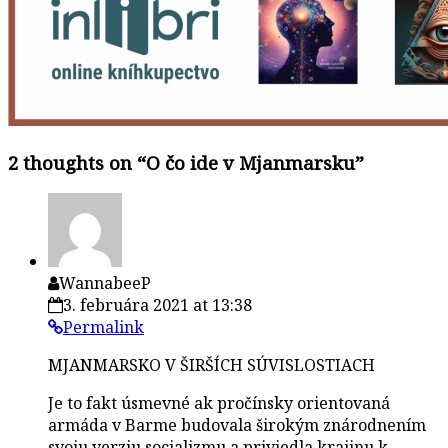
2 thoughts on “
O čo ide v Mjanmarsku
”
WannabeeP
3. februára 2021 at 13:38
Permalink
MJANMARSKO V ŠIRŠÍCH SÚVISLOSTIACH
Je to fakt úsmevné ak pročínsky orientovaná
armáda v Barme budovala širokým znárodnením
svoju verziu socializmu a priviedla krajinu k