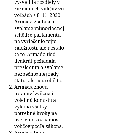
vysvetlila rozdiely v
zoznamoch voličov vo
voľbách z 8. 11. 2020.
Armáda žiadala o
zvolanie mimoriadnej
schôdze parlamentu
na vyriešenie tejto
záležitosti, ale nestalo
sa to. Armáda tiež
dvakrát požiadala
prezidenta o zvolanie
bezpečnostnej rady
štátu, ale neurobil to.
Armáda znovu
ustanoví zväzovú
volebnú komisiu a
vykoná všetky
potrebné kroky na
overenie zoznamov
voličov podľa zákona.
Armáda bude