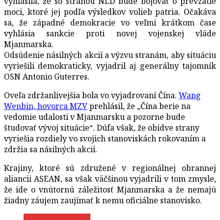
vyhlásila, že so stranou NLD bude bojovať o prevzatie
moci, ktoré jej podľa výsledkov volieb patria. Očakáva
sa, že západné demokracie vo veľmi krátkom čase
vyhlásia sankcie proti novej vojenskej vláde
Mjanmarska.
Odsúdenie násilných akcií a výzvu stranám, aby situáciu
vyriešili demokraticky, vyjadril aj generálny tajomník
OSN Antonio Guterres.
Oveľa zdržanlivejšia bola vo vyjadrovaní Čína.
Wang
Wenbin, hovorca MZV
prehlásil, že „Čína berie na
vedomie udalosti v Mjanmarsku a pozorne bude
študovať vývoj situácie“. Dúfa však, že obidve strany
vyriešia rozdiely vo svojich stanoviskách rokovaním a
zdržia sa násilných akcií.
Krajiny, ktoré sú združené v regionálnej obrannej
aliancii ASEAN, sa však väčšinou vyjadrili v tom zmysle,
že ide o vnútornú záležitosť Mjanmarska a že nemajú
žiadny záujem zaujímať k nemu oficiálne stanovisko.