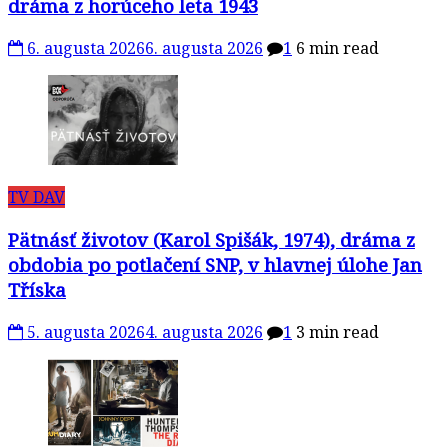
dráma z horúceho leta 1943
6. augusta 2026
6. augusta 2026
1
6 min read
TV DAV
Pätnásť životov (Karol Spišák, 1974), dráma z
obdobia po potlačení SNP, v hlavnej úlohe Jan
Tříska
5. augusta 2026
4. augusta 2026
1
3 min read