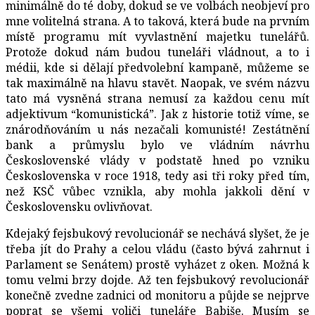
minimálně do té doby, dokud se ve volbách neobjeví pro
mne volitelná strana. A to taková, která bude na prvním
místě programu mít vyvlastnění majetku tunelářů.
Protože dokud nám budou tuneláři vládnout, a to i
médii, kde si dělají předvolební kampaně, můžeme se
tak maximálně na hlavu stavět. Naopak, ve svém názvu
tato má vysněná strana nemusí za každou cenu mít
adjektivum “komunistická”. Jak z historie totiž víme, se
znárodňováním u nás nezačali komunisté! Zestátnění
bank a průmyslu bylo ve vládním návrhu
Československé vlády v podstatě hned po vzniku
Československa v roce 1918, tedy asi tři roky před tím,
než KSČ vůbec vznikla, aby mohla jakkoli dění v
Československu ovlivňovat.
Kdejaký fejsbukový revolucionář se nechává slyšet, že je
třeba jít do Prahy a celou vládu (často bývá zahrnut i
Parlament se Senátem) prostě vyházet z oken. Možná k
tomu velmi brzy dojde. Až ten fejsbukový revolucionář
konečně zvedne zadnici od monitoru a půjde se nejprve
poprat se všemi voliči tuneláře Babiše. Musím se