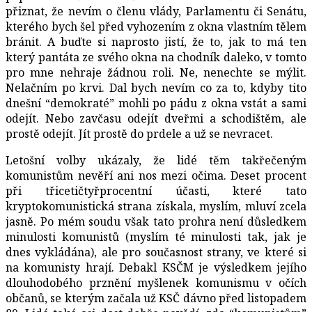
přiznat, že nevím o členu vlády, Parlamentu či Senátu,
kterého bych šel před vyhozením z okna vlastním tělem
bránit. A buďte si naprosto jistí, že to, jak to má ten
který pantáta ze svého okna na chodník daleko, v tomto
pro mne nehraje žádnou roli. Ne, nenechte se mýlit.
Nelačním po krvi. Dal bych nevím co za to, kdyby tito
dnešní “demokraté” mohli po pádu z okna vstát a sami
odejít. Nebo zavčasu odejít dveřmi a schodištěm, ale
prostě odejít. Jít prostě do prdele a už se nevracet.
Letošní volby ukázaly, že lidé těm takřečeným
komunistům nevěří ani nos mezi očima. Deset procent
při třicetičtyřprocentní účasti, které tato
kryptokomunistická strana získala, myslím, mluví zcela
jasně. Po mém soudu však tato prohra není důsledkem
minulosti komunistů (myslím té minulosti tak, jak je
dnes vykládána), ale pro současnost strany, ve které si
na komunisty hrají. Debakl KSČM je výsledkem jejího
dlouhodobého prznění myšlenek komunismu v očích
občanů, se kterým začala už KSČ dávno před listopadem