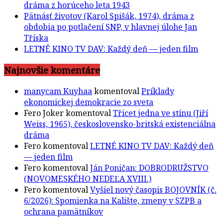
dráma z horúceho leta 1943
Pätnásť životov (Karol Spišák, 1974), dráma z
obdobia po potlačení SNP, v hlavnej úlohe Jan
Tříska
LETNÉ KINO TV DAV: Každý deň — jeden film
Najnovšie komentáre
manycam Kuyhaa
komentoval
Príklady
ekonomickej demokracie zo sveta
Fero Joker
komentoval
Třicet jedna ve stínu (Jiří
Weiss, 1965), československo-britská existenciálna
dráma
Fero
komentoval
LETNÉ KINO TV DAV: Každý deň
— jeden film
Fero
komentoval
Ján Poničan: DOBRODRUŽSTVO
(NOVOMESKÉHO NEDEĽA XVIII.)
Fero
komentoval
Vyšiel nový časopis BOJOVNÍK (č.
6/2026): Spomienka na Kalište, zmeny v SZPB a
ochrana pamätníkov