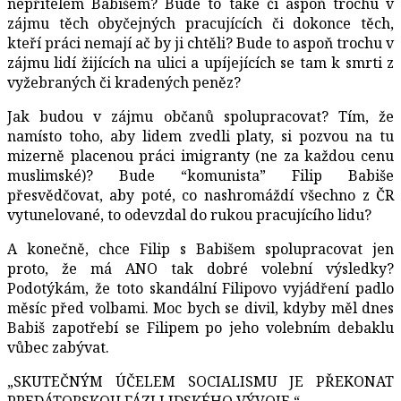
nepřítelem Babišem? Bude to také či aspoň trochu v
zájmu těch obyčejných pracujících či dokonce těch,
kteří práci nemají ač by ji chtěli? Bude to aspoň trochu v
zájmu lidí žijících na ulici a upíjejících se tam k smrti z
vyžebraných či kradených peněz?
Jak budou v zájmu občanů spolupracovat? Tím, že
namísto toho, aby lidem zvedli platy, si pozvou na tu
mizerně placenou práci imigranty (ne za každou cenu
muslimské)? Bude “komunista” Filip Babiše
přesvědčovat, aby poté, co nashromáždí všechno z ČR
vytunelované, to odevzdal do rukou pracujícího lidu?
A konečně, chce Filip s Babišem spolupracovat jen
proto, že má ANO tak dobré volební výsledky?
Podotýkám, že toto skandální Filipovo vyjádření padlo
měsíc před volbami. Moc bych se divil, kdyby měl dnes
Babiš zapotřebí se Filipem po jeho volebním debaklu
vůbec zabývat.
„SKUTEČNÝM ÚČELEM SOCIALISMU JE PŘEKONAT
PREDÁTORSKOU FÁZI LIDSKÉHO VÝVOJE.“