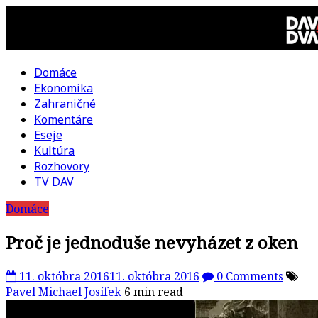
Skip
to
content
Domáce
DAV
Ekonomika
Zahraničné
DVA
Komentáre
Eseje
–
Kultúra
Rozhovory
kultúrno-
TV DAV
Domáce
politická
Proč je jednoduše nevyházet z oken
revue
11. októbra 2016
11. októbra 2016
0 Comments
Pavel Michael Josífek
6 min read