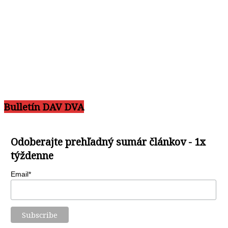
Bulletín DAV DVA
Odoberajte prehľadný sumár článkov - 1x
týždenne
Email*