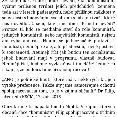
89. Lidé také asi dost dobře nevědí, zda “komunistům”
vyčítat přílišnou tvrdost jejich předchůdců (zejména
teda asi v letech padesátých), nebo přílišnou měkkost v
souvislosti s budováním socialismu s lidskou tváří, které
nás dovedlo až sem, kde jsme dnes. Proč to nevědí?
Protože ti, kdo se mediálně staví do role komunistů,
jediných komunistů, nebo největších komunistů, nejsou
ani ryba ani rak. Neumí se jednoznačně postavit k
minulosti, neumějí se ale, a to především, rovně postavit
k současnosti. Neumějí říct jak budou ten socialismus,
jehož budování mají v programu, vlastně budovat.
Neumějí říct, budeme vyvlastňovat tuneláře! Jediné co
říkají je, že budou s tuneláři spolupracovat!
„ANO je politické hnutí, které má v některých krajích
vysoké preference. Takže my jsme samozřejmě ochotni
spolupracovat na tom, co je v zájmu občanů.” Dr. Filip,
předseda KSČM, 12. září 2016
Otázek mne tu napadá hned několik: V zájmu kterých
občanů chce “komunista” Filip spolupracovat s třídním