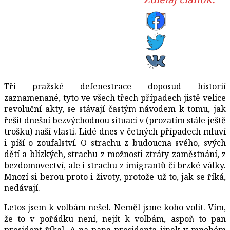
Tři pražské defenestrace doposud historií
zaznamenané, tyto ve všech třech případech jistě velice
revoluční akty, se stávají častým návodem k tomu, jak
řešit dnešní bezvýchodnou situaci v (prozatím stále ještě
trošku) naší vlasti. Lidé dnes v četných případech mluví
i píší o zoufalství. O strachu z budoucna svého, svých
dětí a blízkých, strachu z možnosti ztráty zaměstnání, z
bezdomovectví, ale i strachu z imigrantů či brzké války.
Mnozí si berou proto i životy, protože už to, jak se říká,
nedávají.
Letos jsem k volbám nešel. Neměl jsme koho volit. Vím,
že to v pořádku není, nejít k volbám, aspoň to pan
president říkal. A na pana presidenta jinak v mnohém