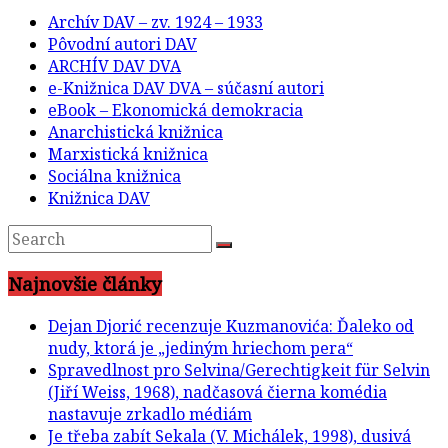
Archív DAV – zv. 1924 – 1933
Pôvodní autori DAV
ARCHÍV DAV DVA
e-Knižnica DAV DVA – súčasní autori
eBook – Ekonomická demokracia
Anarchistická knižnica
Marxistická knižnica
Sociálna knižnica
Knižnica DAV
Najnovšie články
Dejan Djorić recenzuje Kuzmanovića: Ďaleko od
nudy, ktorá je „jediným hriechom pera“
Spravedlnost pro Selvina/Gerechtigkeit für Selvin
(Jiří Weiss, 1968), nadčasová čierna komédia
nastavuje zrkadlo médiám
Je třeba zabít Sekala (V. Michálek, 1998), dusivá