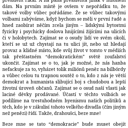
dám. Na prvním místě je ovšem v nepořádku to, že
takové volby vůbec pořádáme. Že se vůbec takovými
volbami zabýváme, když bychom se měli v první řadě a
hned zaobírat něčím zcela jiným – lidskými bytostmi
fyzicky i psychicky doslova hnijícími žijícími na ulicích
či v holobytech. Zajímat se o osudy lidí ve svém okolí,
kteří se už už chystají na tu ulici jít, nebo už hledají
provaz a klidné místo, kde svůj život v tomto v médiích
tak přešťastném “demokratickém” světě zoufalství
ukončit. Zajímat se o to, jak je možné, že nás hanba
nefackuje za to, vyházet tolik miliónů peněz na bilbórdy
a vůbec celou tu trapnou soutěž o to, kdo z nás je větší
demokrat a humanista slibující boj s chudobou a lepší
životní úroveň občanů. Zajímat se o osud naší vlasti jak
laciné děvky prodávané. Účastí v těchto volbách se
podílíme na trestuhodném hyenismu našich politiků a
těch, kdo je v zákulisí tohoto velkého divadla (čím jiným
než penězi) řídí. Takže, drahoušci, beze mne!
Beze mne se tato “demokracie” bude muset obejít