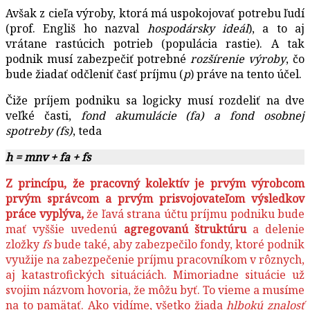
Avšak z cieľa výroby, ktorá má uspokojovať potrebu ľudí
(prof. Engliš ho nazval
hospodársky ideál
), a to aj
vrátane rastúcich potrieb (populácia rastie). A tak
podnik musí zabezpečiť potrebné
rozšírenie výroby
, čo
bude žiadať odčleniť časť príjmu (
p
) práve na tento účel.
Čiže príjem podniku sa logicky musí rozdeliť na dve
veľké časti,
fond akumulácie (fa) a fond osobnej
spotreby (fs)
, teda
h = mnv + fa + fs
Z princípu, že pracovný kolektív je prvým výrobcom
prvým správcom a prvým prisvojovateľom výsledkov
práce vyplýva,
že ľavá strana účtu príjmu podniku bude
mať vyššie uvedenú
agregovanú štruktúru
a delenie
zložky
fs
bude také, aby zabezpečilo fondy, ktoré podnik
využije na zabezpečenie príjmu pracovníkom v rôznych,
aj katastrofických situáciách. Mimoriadne situácie už
svojim názvom hovoria, že môžu byť. To vieme a musíme
na to pamätať. Ako vidíme, všetko žiada
hlbokú znalosť