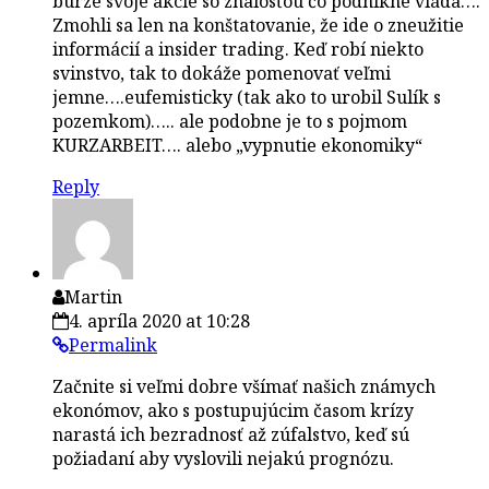
burze svoje akcie so znalosťou čo podnikne vláda….
Zmohli sa len na konštatovanie, že ide o zneužitie
informácií a insider trading. Keď robí niekto
svinstvo, tak to dokáže pomenovať veľmi
jemne….eufemisticky (tak ako to urobil Sulík s
pozemkom)….. ale podobne je to s pojmom
KURZARBEIT…. alebo „vypnutie ekonomiky“
Reply
Martin
4. apríla 2020 at 10:28
Permalink
Začnite si veľmi dobre všímať našich známych
ekonómov, ako s postupujúcim časom krízy
narastá ich bezradnosť až zúfalstvo, keď sú
požiadaní aby vyslovili nejakú prognózu.