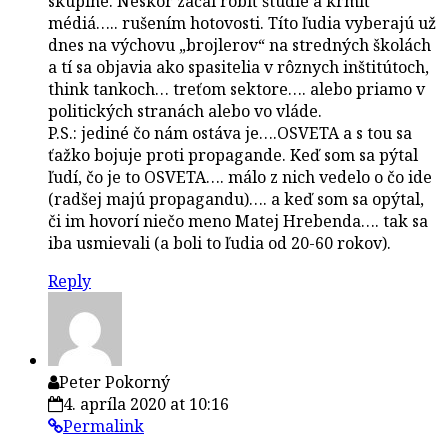
skupine. Neskôr začal robiť štúdie a krmiť
médiá….. rušením hotovosti. Títo ľudia vyberajú už
dnes na výchovu „brojlerov“ na stredných školách
a tí sa objavia ako spasitelia v rôznych inštitútoch,
think tankoch… treťom sektore…. alebo priamo v
politických stranách alebo vo vláde.
P.S.: jediné čo nám ostáva je….OSVETA a s tou sa
ťažko bojuje proti propagande. Keď som sa pýtal
ľudí, čo je to OSVETA…. málo z nich vedelo o čo ide
(radšej majú propagandu)…. a keď som sa opýtal,
či im hovorí niečo meno Matej Hrebenda…. tak sa
iba usmievali (a boli to ľudia od 20-60 rokov).
Reply
Peter Pokorný
4. apríla 2020 at 10:16
Permalink