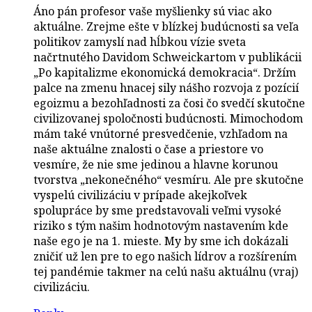
Áno pán profesor vaše myšlienky sú viac ako
aktuálne. Zrejme ešte v blízkej budúcnosti sa veľa
politikov zamyslí nad hĺbkou vízie sveta
načrtnutého Davidom Schweickartom v publikácii
„Po kapitalizme ekonomická demokracia“. Držím
palce na zmenu hnacej sily nášho rozvoja z pozícií
egoizmu a bezohľadnosti za čosi čo svedčí skutočne
civilizovanej spoločnosti budúcnosti. Mimochodom
mám také vnútorné presvedčenie, vzhľadom na
naše aktuálne znalosti o čase a priestore vo
vesmíre, že nie sme jedinou a hlavne korunou
tvorstva „nekonečného“ vesmíru. Ale pre skutočne
vyspelú civilizáciu v prípade akejkoľvek
spolupráce by sme predstavovali veľmi vysoké
riziko s tým našim hodnotovým nastavením kde
naše ego je na 1. mieste. My by sme ich dokázali
zničiť už len pre to ego našich lídrov a rozšírením
tej pandémie takmer na celú našu aktuálnu (vraj)
civilizáciu.