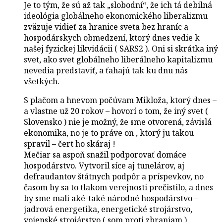
Je to tým, že sú až tak „slobodní“, že ich tá debilná
ideológia globálneho ekonomického liberalizmu
zväzuje vidieť za hranice sveta bez hraníc a
hospodárskych obmedzení, ktorý dnes vedie k
našej fyzickej likvidácii ( SARS2 ). Oni si skrátka iný
svet, ako svet globálneho liberálneho kapitalizmu
nevedia predstaviť, a ťahajú tak ku dnu nás
všetkých.
S plačom a hnevom počúvam Mikloža, ktorý dnes –
a vlastne už 20 rokov – hovorí o tom, že iný svet (
Slovensko ) nie je možný, že sme otvorená, závislá
ekonomika, no je to práve on , ktorý ju takou
spravil – čert ho skáraj !
Mečiar sa aspoň snažil podporovať domáce
hospodárstvo. Vytvoril síce aj tunelárov, aj
defraudantov štátnych podpôr a príspevkov, no
časom by sa to tlakom verejnosti prečistilo, a dnes
by sme mali aké-také národné hospodárstvo –
jadrová energetika, energetické strojárstvo,
vojenské strojárstvo ( som proti zbraniam ),