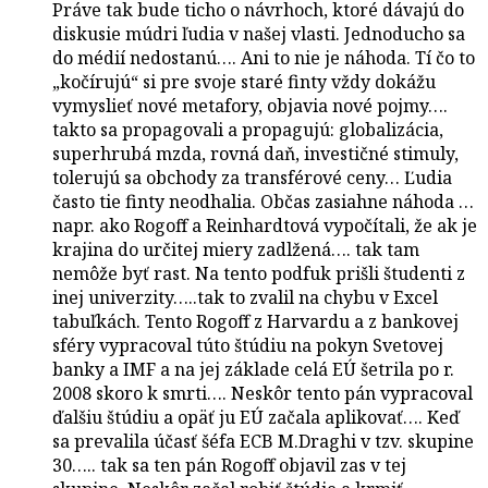
Práve tak bude ticho o návrhoch, ktoré dávajú do
diskusie múdri ľudia v našej vlasti. Jednoducho sa
do médií nedostanú…. Ani to nie je náhoda. Tí čo to
„kočírujú“ si pre svoje staré finty vždy dokážu
vymyslieť nové metafory, objavia nové pojmy….
takto sa propagovali a propagujú: globalizácia,
superhrubá mzda, rovná daň, investičné stimuly,
tolerujú sa obchody za transférové ceny… Ľudia
často tie finty neodhalia. Občas zasiahne náhoda …
napr. ako Rogoff a Reinhardtová vypočítali, že ak je
krajina do určitej miery zadlžená…. tak tam
nemôže byť rast. Na tento podfuk prišli študenti z
inej univerzity…..tak to zvalil na chybu v Excel
tabuľkách. Tento Rogoff z Harvardu a z bankovej
sféry vypracoval túto štúdiu na pokyn Svetovej
banky a IMF a na jej základe celá EÚ šetrila po r.
2008 skoro k smrti…. Neskôr tento pán vypracoval
ďalšiu štúdiu a opäť ju EÚ začala aplikovať…. Keď
sa prevalila účasť šéfa ECB M.Draghi v tzv. skupine
30….. tak sa ten pán Rogoff objavil zas v tej