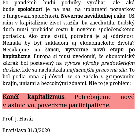
Po pandémii budú podniky vyrábať, ale aká
bude
spoločnosť
je na nás, na uplatnení poznatkov
o fungovaní spoločnosti.
Neverme neviditeľnej ruke
! Už
nám v kapitalizme život sťažila, ba znechutila. Ľudský
duch musí prebádať cestu k novému spoločenskému
poriadku. Ako sme zistili, potrebná je aj súdržnosť.
Nemala by byť základom aj ekonomického života?
Nečakajme na
šancu
,
vytvorme novú etapu po
kapitalizme
. Európa si musí uvedomiť, že ekonomický
zázrak bol postavený na
vývoze výroby predovšetkým
do Ázie
, kde sa nachádzala
najlacnejšia pracovná sila
. To
bol podľa mňa aj dôvod, že sa začalo s grupovaním
krajín, úniami a bezcolnými zónami. Nie to je problém:
Končí kapitalizmus
. Potrebujeme nové
vlastníctvo, povedzme participatívne.
Prof. J. Husár
Bratislava 31/3/2020