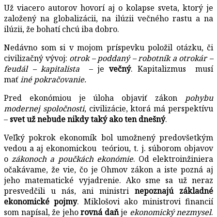
Už viacero autorov hovorí aj o kolapse sveta, ktorý je
založený na globalizácii, na ilúzii večného rastu a na
ilúzii, že bohatí chcú iba dobro.
Nedávno som si v mojom príspevku položil otázku, či
civilizačný vývoj:
otrok – poddaný – robotník a otrokár –
feudál – kapitalista
– je
večný
. Kapitalizmus musí
mať
iné pokračovanie.
Pred ekonómiou je úloha objaviť zákon
pohybu
modernej spoločnosti
, civilizácie, ktorá má perspektívu
–
svet už nebude nikdy taký ako ten dnešný
.
Veľký pokrok ekonomík bol umožnený predovšetkým
vedou a aj ekonomickou teóriou, t. j. súborom objavov
o
zákonoch a poučkách ekonómie
. Od elektroinžiniera
očakávame, že vie, čo je Ohmov zákon a iste pozná aj
jeho matematické vyjadrenie. Ako sme sa už neraz
presvedčili u nás, ani ministri
nepoznajú základné
ekonomické pojmy
. Miklošovi ako ministrovi financií
som napísal, že jeho
rovná daň
je
ekonomický nezmysel
.