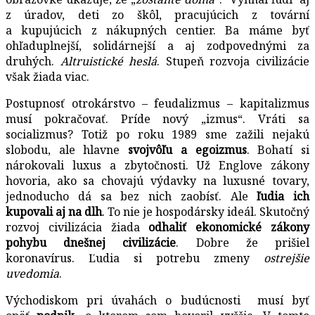
z úradov, deti zo škôl, pracujúcich z tovární
a kupujúcich z nákupných centier. Ba máme byť
ohľaduplnejší, solidárnejší a aj zodpovednými za
druhých.
Altruistické heslá
. Stupeň rozvoja civilizácie
však žiada viac.
Postupnosť otrokárstvo – feudalizmus – kapitalizmus
musí pokračovať. Príde nový „izmus“. Vráti sa
socializmus? Totiž po roku 1989 sme zažili nejakú
slobodu, ale hlavne
svojvôľu a egoizmus
. Bohatí si
nárokovali luxus a zbytočnosti. Už Englove zákony
hovoria, ako sa chovajú výdavky na luxusné tovary,
jednoducho dá sa bez nich zaobísť. Ale
ľudia ich
kupovali aj na dlh
. To nie je hospodársky ideál. Skutočný
rozvoj civilizácia žiada
odhaliť ekonomické zákony
pohybu dnešnej civilizácie
. Dobre že prišiel
koronavírus. Ľudia si potrebu zmeny
ostrejšie
uvedomia
.
Východiskom pri úvahách o budúcnosti musí byť