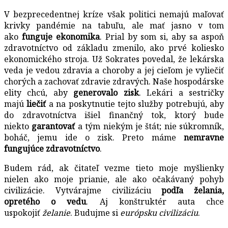
V bezprecedentnej kríze však politici nemajú maľovať
krivky pandémie na tabuľu, ale mať jasno v tom
ako
funguje ekonomika
. Prial by som si, aby sa aspoň
zdravotníctvo od základu zmenilo, ako prvé koliesko
ekonomického stroja. Už Sokrates povedal, že lekárska
veda je vedou zdravia a choroby a jej cieľom je vyliečiť
chorých a zachovať zdravie zdravých. Naše hospodárske
elity chcú, aby
generovalo zisk
. Lekári a sestričky
majú
liečiť
a na poskytnutie tejto služby potrebujú, aby
do zdravotníctva išiel finančný tok, ktorý bude
niekto
garantovať
a tým niekým je štát; nie súkromník,
boháč, jemu ide o zisk. Preto máme
nemravne
fungujúce zdravotníctvo
.
Budem rád, ak čitateľ vezme tieto moje myšlienky
nielen ako moje prianie, ale ako očakávaný pohyb
civilizácie. Vytvárajme civilizáciu
podľa želania,
opretého o vedu
. Aj konštruktér auta chce
uspokojiť
želanie
. Budujme si
európsku civilizáciu
.