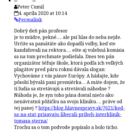
Peter Cumil
4. apríla 2020 at 10:14
Permalink
Dobrý deň pán profesor
je to múdre, pekné…. ale psí hlas do neba nejde.
Určite sa pamätáte ako dopadli voľby, keď ste
kandidovali na rektora…. ešte aj volebná komisia
sa na tom prechmate podieľala. Dnes ten pán
organizátor šéfuje škole, ktorá podľa ich veľkých
plagátov pred páru rokmi dávala slogan:
Vychováme z vás pánov Európy. A hádajte, kde
pôsobí bývalá pani premiérka… A máte dojem, že
tí ľudia sa stretávajú a stretávali náhodne ?
Náhoda je, že syn toho pána dostal niečo ako
nenávratnú pôžičku na svoju kliniku…. práve od
tej panej ?
https://blog.hlavnespravy.sk/7621/ked-
sa-na-stat-prisavaju-liberali-pribeh-interklinik-
tomasa-sterna/
Trochu sa o tom podvode popísalo a bolo ticho.