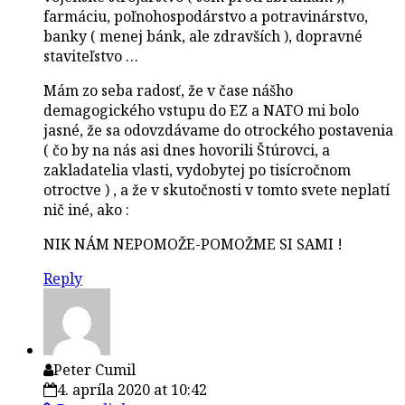
farmáciu, poľnohospodárstvo a potravinárstvo,
banky ( menej bánk, ale zdravších ), dopravné
staviteľstvo …
Mám zo seba radosť, že v čase nášho
demagogického vstupu do EZ a NATO mi bolo
jasné, že sa odovzdávame do otrockého postavenia
( čo by na nás asi dnes hovorili Štúrovci, a
zakladatelia vlasti, vydobytej po tisícročnom
otroctve ) , a že v skutočnosti v tomto svete neplatí
nič iné, ako :
NIK NÁM NEPOMOŽE-POMOŽME SI SAMI !
Reply
Peter Cumil
4. apríla 2020 at 10:42