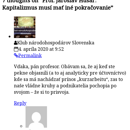
7 thoughts on “
Prof. Jaroslav Husár:
Kapitalizmus musí mať iné pokračovanie
”
Klub národohospodárov Slovenska
4. apríla 2020 at 9:52
Permalink
Vďaka, pán profesor. Obávam sa, že aj keď ste
pekne objasnili (a to aj analyticky pre účtovníctvo)
kde sa má nachádzať prínos „kurzarbeitu“, zas to
naše vládne kruhy a podnikatelia pochopia po
svojom – že si to prisvoja.
Reply