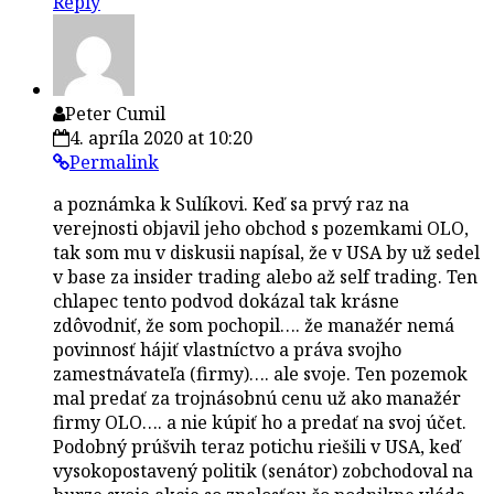
Reply
Peter Cumil
4. apríla 2020 at 10:20
Permalink
a poznámka k Sulíkovi. Keď sa prvý raz na
verejnosti objavil jeho obchod s pozemkami OLO,
tak som mu v diskusii napísal, že v USA by už sedel
v base za insider trading alebo až self trading. Ten
chlapec tento podvod dokázal tak krásne
zdôvodniť, že som pochopil…. že manažér nemá
povinnosť hájiť vlastníctvo a práva svojho
zamestnávateľa (firmy)…. ale svoje. Ten pozemok
mal predať za trojnásobnú cenu už ako manažér
firmy OLO…. a nie kúpiť ho a predať na svoj účet.
Podobný prúšvih teraz potichu riešili v USA, keď
vysokopostavený politik (senátor) zobchodoval na