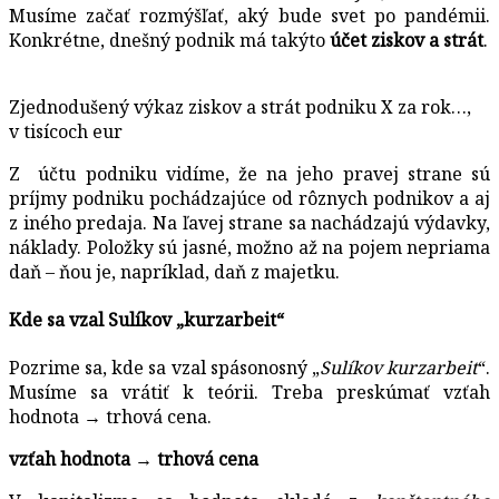
Musíme začať rozmýšľať, aký bude svet po pandémii.
Konkrétne, dnešný podnik má takýto
účet ziskov a strát
.
Zjednodušený výkaz ziskov a strát podniku X za rok…,
v tisícoch eur
Z účtu podniku vidíme, že na jeho pravej strane sú
príjmy podniku pochádzajúce od rôznych podnikov a aj
z iného predaja. Na ľavej strane sa nachádzajú výdavky,
náklady. Položky sú jasné, možno až na pojem nepriama
daň – ňou je, napríklad, daň z majetku.
Kde sa vzal Sulíkov „kurzarbeit“
Pozrime sa, kde sa vzal spásonosný „
Sulíkov
kurzarbeit
“.
Musíme sa vrátiť k teórii. Treba preskúmať vzťah
hodnota → trhová cena.
vzťah hodnota → trhová cena