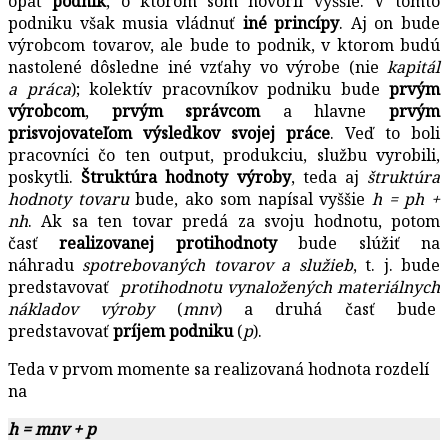
opäť
podnik
, o ktorom som hovoril vyššie. V tomto
podniku však musia vládnuť
iné princípy
. Aj on bude
výrobcom tovarov, ale bude to podnik, v ktorom budú
nastolené dôsledne iné vzťahy vo výrobe (nie
kapitál
a práca
); kolektív pracovníkov podniku bude
prvým
výrobcom
,
prvým správcom
a hlavne
prvým
prisvojovateľom výsledkov svojej práce
. Veď to boli
pracovníci čo ten output, produkciu, službu vyrobili,
poskytli.
Štruktúra hodnoty výroby
, teda aj
štruktúra
hodnoty tovaru
bude, ako som napísal vyššie
h = ph +
nh
. Ak sa ten tovar predá za svoju hodnotu, potom
časť
realizovanej protihodnoty
bude slúžiť na
náhradu
spotrebovaných tovarov a služieb
, t. j. bude
predstavovať
protihodnotu vynaložených materiálnych
nákladov výroby
(
mnv
) a druhá časť bude
predstavovať
príjem podniku
(
p
).
Teda v prvom momente sa realizovaná hodnota rozdelí
na
h = mnv + p