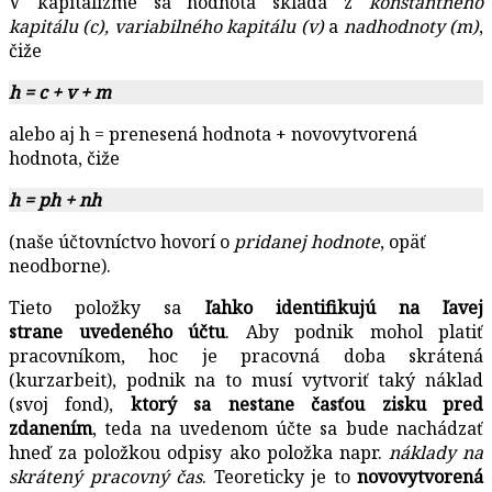
V kapitalizme sa hodnota skladá z
konštantného
kapitálu (c), variabilného kapitálu (v)
a
nadhodnoty (m)
,
čiže
h = c + v + m
alebo aj h = prenesená hodnota + novovytvorená
hodnota, čiže
h = ph + nh
(naše účtovníctvo hovorí o
pridanej hodnote
, opäť
neodborne).
Tieto položky sa
ľahko identifikujú na ľavej
strane uvedeného účtu
. Aby podnik mohol platiť
pracovníkom, hoc je pracovná doba skrátená
(kurzarbeit), podnik na to musí vytvoriť taký náklad
(svoj fond),
ktorý sa nestane časťou zisku
pred
zdanením
, teda na uvedenom účte sa bude nachádzať
hneď za položkou odpisy ako položka napr.
náklady na
skrátený pracovný čas
. Teoreticky je to
novovytvorená