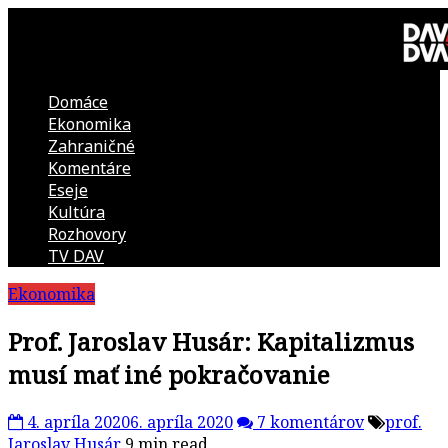
Skip
to
content
Domáce
DAV
Ekonomika
Zahraničné
DVA
Komentáre
Eseje
–
Kultúra
Rozhovory
kultúrno-
TV DAV
Ekonomika
politická
Prof. Jaroslav Husár: Kapitalizmus
revue
musí mať iné pokračovanie
4. apríla 2020
6. apríla 2020
7 komentárov
prof.
Jaroslav Husár
9 min read