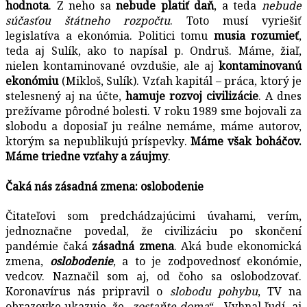
hodnota
. Z neho sa
nebude platiť daň
, a teda
nebude
súčasťou štátneho rozpočtu
. Toto musí vyriešiť
legislatíva a ekonómia. Politici tomu
musia rozumieť
,
teda aj Sulík, ako to napísal p. Ondruš. Máme, žiaľ,
nielen kontaminované ovzdušie, ale aj
kontaminovanú
ekonómiu
(Mikloš, Sulík). Vzťah kapitál – práca, ktorý je
stelesnený aj na účte,
hamuje rozvoj civilizácie
. A dnes
prežívame pôrodné bolesti. V roku 1989 sme bojovali za
slobodu a doposiaľ ju reálne nemáme, máme autorov,
ktorým sa nepublikujú príspevky.
Máme však boháčov.
Máme triedne vzťahy a záujmy
.
Čaká nás zásadná zmena: oslobodenie
Čitateľovi som predchádzajúcimi úvahami, verím,
jednoznačne povedal, že civilizáciu po skončení
pandémie čaká
zásadná zmena
. Aká bude ekonomická
zmena,
oslobodenie
, a to je zodpovednosť ekonómie,
vedcov. Naznačil som aj, od čoho sa oslobodzovať.
Koronavírus nás pripravil o
slobodu pohybu
, TV na
obrazovke ukazuje, že „
zostaňte doma
“. Vyhnal ľudí aj