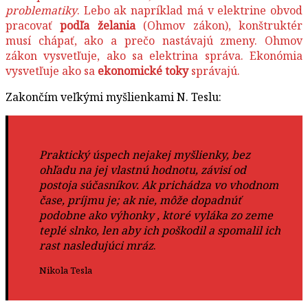
problematiky
. Lebo ak napríklad má v elektrine obvod
pracovať
podľa želania
(Ohmov zákon), konštruktér
musí chápať, ako a prečo nastávajú zmeny. Ohmov
zákon vysvetľuje, ako sa elektrina správa. Ekonómia
vysvetľuje ako sa
ekonomické toky
správajú.
Zakončím veľkými myšlienkami N. Teslu:
Praktický úspech nejakej myšlienky, bez
ohľadu na jej vlastnú hodnotu, závisí od
postoja súčasníkov. Ak prichádza vo vhodnom
čase, príjmu je; ak nie, môže dopadnúť
podobne ako výhonky , ktoré vyláka zo zeme
teplé slnko, len aby ich poškodil a spomalil ich
rast nasledujúci mráz
.
Nikola Tesla