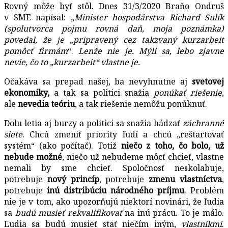
Rovný môže byť stôl. Dnes 31/3/2020 Braňo Ondruš
v SME napísal: „
Minister hospodárstva Richard Sulík
(spolutvorca pojmu rovná daň, moja poznámka)
povedal, že je „pripravený cez takzvaný kurzarbeit
pomôcť firmám
“.
Lenže nie je. Mýli sa, lebo zjavne
nevie, čo to „kurzarbeit“ vlastne je.
Očakáva sa prepad našej, ba nevyhnutne aj
svetovej
ekonomiky,
a tak sa politici snažia
ponúkať riešenie
,
ale
nevedia teóriu
, a tak riešenie nemôžu ponúknuť.
Dolu letia aj burzy a politici sa snažia hádzať
záchranné
siete
. Chcú zmeniť priority ľudí a chcú „reštartovať
systém“ (ako počítač). Totiž
niečo z toho, čo bolo, už
nebude možné
, niečo už nebudeme môcť chcieť, vlastne
nemali by sme chcieť. Spoločnosť neskolabuje,
potrebuje
nový princíp
, potrebuje
zmenu vlastníctva
,
potrebuje
inú distribúciu národného príjmu
. Problém
nie je v tom, ako upozorňujú niektorí novinári, že ľudia
sa
budú musieť rekvalifikovať
na inú prácu. To je málo.
Ľudia sa budú musieť stať niečím iným,
vlastníkmi
.